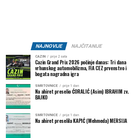
Cazin
mogla bi biti pravo mjesto za nezaboravan izlazak
uz dobru muziku, pozitivnu energiju i jednu od
najatraktivnijih ljetnih zabava u gradu.
Datum:
31. juli 2026.
Vrijeme:
21:00 – 01:30
Lokacija:
Oaza Bare Cazin
NAJNOVIJE
NAJČITANIJE
🎟 Ulaz:
10 KM
CAZIN
prije 2 sata
Cazin Grand Prix 2026 počinje danas: Tri dana
Jedna Oaza. Nezaboravna noć.
vrhunskog automobilizma, FIA CEZ prvenstvo i
bogata nagradna igra
SMRTOVNICE
prije 1 dan
Na ahiret preselio ĆORALIĆ (Asim) IBRAHIM zv.
Post
Share
Share
BAJKO
Tweet
Share
SMRTOVNICE
prije 1 dan
Na ahiret preselila KAPIĆ (Mehmeda) MERSIJA
Mail