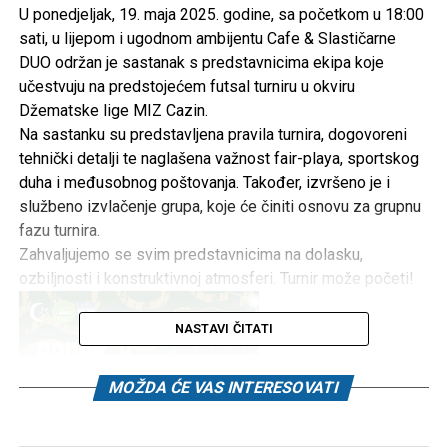
U ponedjeljak, 19. maja 2025. godine, sa početkom u 18:00
sati, u lijepom i ugodnom ambijentu Cafe & Slastičarne
DUO održan je sastanak s predstavnicima ekipa koje
učestvuju na predstojećem futsal turniru u okviru
Džematske lige MIZ Cazin.
Na sastanku su predstavljena pravila turnira, dogovoreni
tehnički detalji te naglašena važnost fair-playa, sportskog
duha i međusobnog poštovanja. Također, izvršeno je i
službeno izvlačenje grupa, koje će činiti osnovu za grupnu
fazu turnira.
Zahvaljujemo se svim predstavnicima na dolasku,
ozbiljnosti i konstruktivnoj atmosferi. Turnir može početi!
NASTAVI ČITATI
MOŽDA ĆE VAS INTERESOVATI