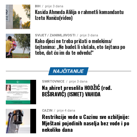
BIH
prije 3 dana
Kasida Ahmeda Alilija o rahmetli komandantu
Izetu Naniću(video)
SVIJET / ZANIMLJIVOSTI
prije 3 dana
Kako djeci ne treba pričati o melekima/
šejtanima: „Ne budeš li slušala, eto šejtana po
tebe, dat ću im da te odvedu!“
NAJČITANIJE
SMRTOVNICE
prije 3 dana
Na ahiret preselila HODŽIĆ (rođ.
BEŠIRAVIĆ) (ISMET) VAHIDA
CAZIN
prije 4 dana
Restrikcije vode u Cazinu sve ozbiljnije:
Mještani pojedinih naselja bez vode i po
nekoliko dana