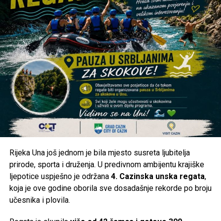
ostaju satima, pa čak i danima.
U ovakvim okolnostima posebno je važno da nadležne
službe redovno obavještavaju javnost o razlozima
restrikcija, očekivanom trajanju prekida i planovima za
stabilizaciju sistema, kako bi se građani mogli na vrijeme
organizovati.
Kakva je situacija kod vas?
Da li je voda stigla u vaše naselje ili ste i dalje bez
vodosnabdijevanja? Pišite nam u komentarima iz kojeg ste
naselja i kakva je trenutna situacija kod vas. Vaše
Rijeka Una još jednom je bila mjesto susreta ljubitelja
informacije mogu pomoći i drugim građanima da steknu
prirode, sporta i druženja. U predivnom ambijentu krajiške
jasniju sliku o stanju na području Cazina.
ljepotice uspješno je održana
4. Cazinska unska regata
,
koja je ove godine oborila sve dosadašnje rekorde po broju
Post
Share
Share
učesnika i plovila.
Tweet
Share