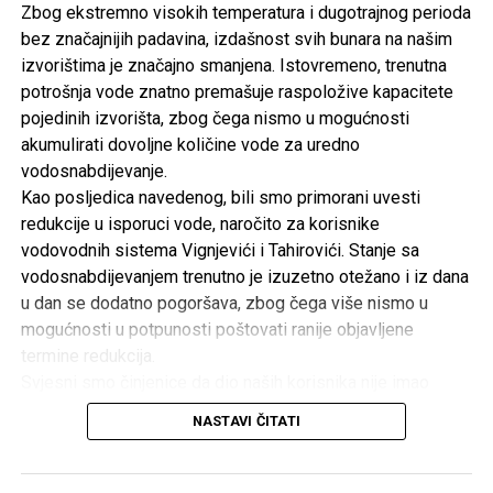
Zbog ekstremno visokih temperatura i dugotrajnog perioda
bez značajnijih padavina, izdašnost svih bunara na našim
izvorištima je značajno smanjena. Istovremeno, trenutna
potrošnja vode znatno premašuje raspoložive kapacitete
pojedinih izvorišta, zbog čega nismo u mogućnosti
akumulirati dovoljne količine vode za uredno
vodosnabdijevanje.
Kao posljedica navedenog, bili smo primorani uvesti
redukcije u isporuci vode, naročito za korisnike
vodovodnih sistema Vignjevići i Tahirovići. Stanje sa
vodosnabdijevanjem trenutno je izuzetno otežano i iz dana
u dan se dodatno pogoršava, zbog čega više nismo u
mogućnosti u potpunosti poštovati ranije objavljene
termine redukcija.
Svjesni smo činjenice da dio naših korisnika nije imao
uredno vodosnabdijevanje već nekoliko dana. Ulažemo
NASTAVI ČITATI
maksimalne napore kako bismo svim korisnicima osigurali
barem minimalne količine vode za piće i osnovne životne
potrebe.