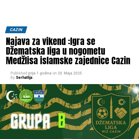
CAZIN
Najava za vikend :Igra se
Džematska liga u nogometu
Medžlisa islamske zajednice Cazin
Published
prije 1 godina
on
20. Maja 2025.
By
Serhatlija