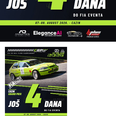
od najznačajnijih turističko-sportskih događaja u Bosni i
Hercegovini.
Organizatori su na kraju zahvalili svim učesnicima,
partnerima, volonterima, službama sigurnosti i
posjetiocima koji su svojim prisustvom doprinijeli uspjehu
manifestacije, uz poruku da se svi ponovo okupe naredne
godine na obalama rijeke Une.
Post
Share
Share
Tweet
Share
Mail