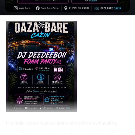
Ljubitelje dobre muzike, ljetne atmosfere i vrhunskog
provoda večeras očekuje pravi spektakl u
Oaza Bare