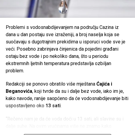
Tweet
Share
Mail
Problemi s vodosnabdijevanjem na području Cazina iz
dana u dan postaju sve izraženiji, a broj naselja koja se
suočavaju s dugotrajnim prekidima u isporuci vode sve je
veći. Posebno zabrinjava činjenica da pojedini građani
ostaju bez vode i po nekoliko dana, što u periodu
ekstremnih ljetnih temperatura predstavlja ozbiljan
problem.
Redakciji se ponovo obratilo više mještana
Ćajića i
Beganovića
, koji tvrde da su i dalje bez vode, iako im je,
kako navode, ranije saopćeno da će vodosnabdijevanje biti
uspostavljeno oko
13 sati
.
“Rečeno nam je da će voda doći u 13 sati, ali slavine su i
dalje suhe. Na ovim vrućinama više ne znamo kako
organizovati osnovne potrebe u domaćinstvu”, navodi