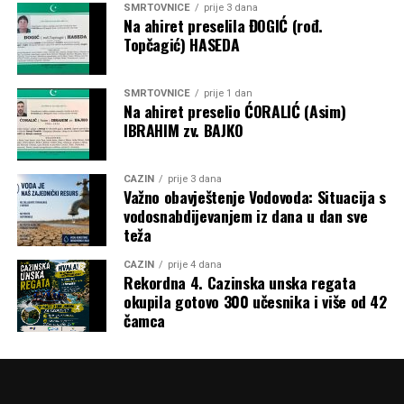
SMRTOVNICE
prije 3 dana
Na ahiret preselila ĐOGIĆ (rođ.
Topčagić) HASEDA
SMRTOVNICE
prije 1 dan
Na ahiret preselio ĆORALIĆ (Asim)
IBRAHIM zv. BAJKO
CAZIN
prije 3 dana
Važno obavještenje Vodovoda: Situacija s
vodosnabdijevanjem iz dana u dan sve
teža
CAZIN
prije 4 dana
Rekordna 4. Cazinska unska regata
okupila gotovo 300 učesnika i više od 42
čamca