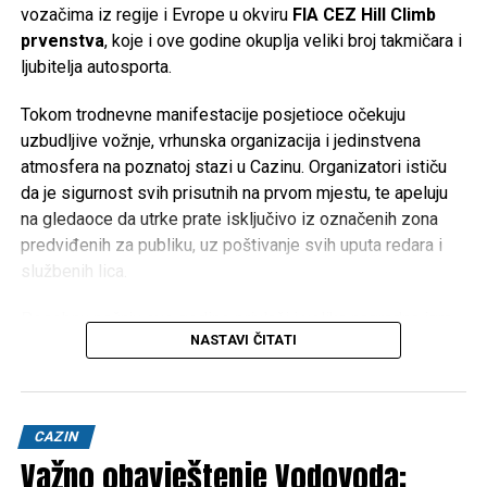
vozačima iz regije i Evrope u okviru
FIA CEZ Hill Climb
prvenstva
, koje i ove godine okuplja veliki broj takmičara i
ljubitelja autosporta.
Tokom trodnevne manifestacije posjetioce očekuju
uzbudljive vožnje, vrhunska organizacija i jedinstvena
atmosfera na poznatoj stazi u Cazinu. Organizatori ističu
da je sigurnost svih prisutnih na prvom mjestu, te apeluju
na gledaoce da utrke prate isključivo iz označenih zona
predviđenih za publiku, uz poštivanje svih uputa redara i
službenih lica.
Posebnu pažnju ove godine privlači i velika nagradna igra
NASTAVI ČITATI
kompanije
Hifa Petrol
, koja je pripremila vrijedne nagrade
za posjetioce. Najsretniji učesnici imat će priliku osvojiti
čak
dva Porsche Macana
, dok je ukupno pripremljeno
više od
2.800 nagrada
.
CAZIN
Priključite se Mreži mladih Cazin. Mreža radi fantastine
Važno obavještenje Vodovoda:
Očekuje se dolazak hiljada gledalaca iz Bosne i
projekte o kojima možete više saznati i vidjeti na njihivoj fb