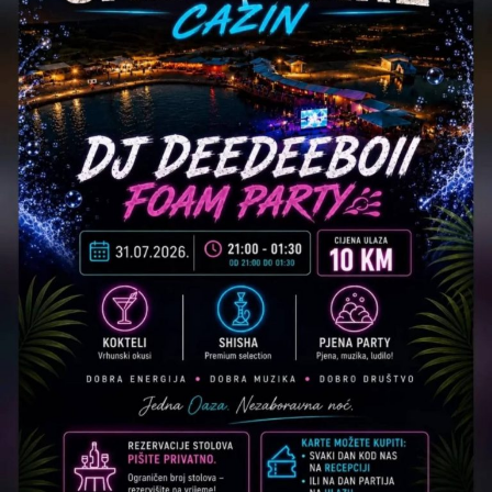
Još samo 4 dana do starta!
Vidimo se od
7. do 9.
augusta
na Ostrošcu – neka spektakl počne!
Post
Share
Share
Tweet
Share
Mail