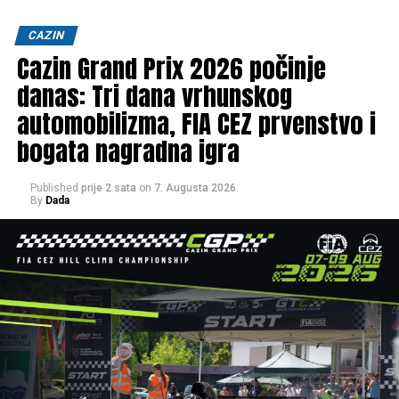
CAZIN
Cazin Grand Prix 2026 počinje
danas: Tri dana vrhunskog
automobilizma, FIA CEZ prvenstvo i
bogata nagradna igra
Published
prije 2 sata
on
7. Augusta 2026.
By
Dada