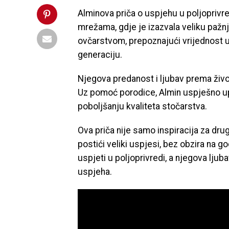
Alminova priča o uspjehu u poljoprivre
mrežama, gdje je izazvala veliku pažnj
ovčarstvom, prepoznajući vrijednost u o
generaciju.
Njegova predanost i ljubav prema živ
Uz pomoć porodice, Almin uspješno upr
poboljšanju kvaliteta stočarstva.
Ova priča nije samo inspiracija za dru
postići veliki uspjesi, bez obzira na go
uspjeti u poljoprivredi, a njegova lj
uspjeha.