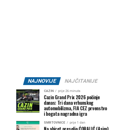
NAJNOVIJE
NAJČITANIJE
CAZIN
prije 26 minuta
Cazin Grand Prix 2026 počinje
danas: Tri dana vrhunskog
automobilizma, FIA CEZ prvenstvo
i bogata nagradna igra
SMRTOVNICE
prije 1 dan
Na ahiret preselio ĆORALIĆ (Asim)