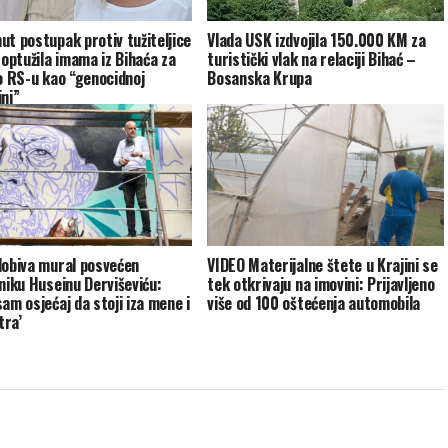
ut postupak protiv tužiteljice
Vlada USK izdvojila 150.000 KM za
 optužila imama iz Bihaća za
turistički vlak na relaciji Bihać –
 o RS-u kao “genocidnoj
Bosanska Krupa
ini”
dobiva mural posvećen
VIDEO Materijalne štete u Krajini se
vniku Huseinu Derviševiću:
tek otkrivaju na imovini: Prijavljeno
am osjećaj da stoji iza mene i
više od 100 oštećenja automobila
ra’