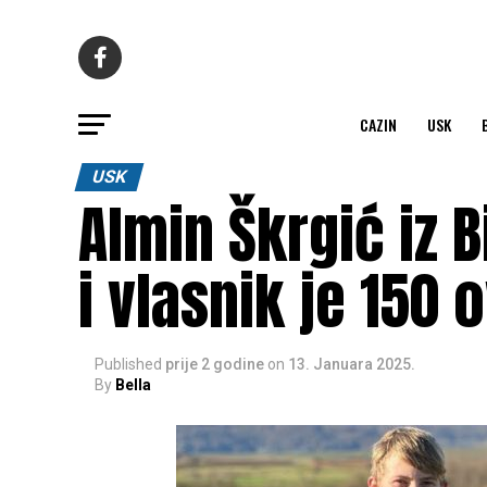
CAZIN
USK
USK
Almin Škrgić iz 
i vlasnik je 150 
Published
prije 2 godine
on
13. Januara 2025.
By
Bella