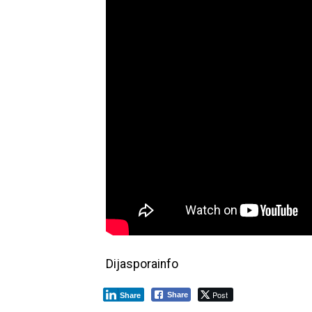
Dijasporainfo
Post
Share
Share