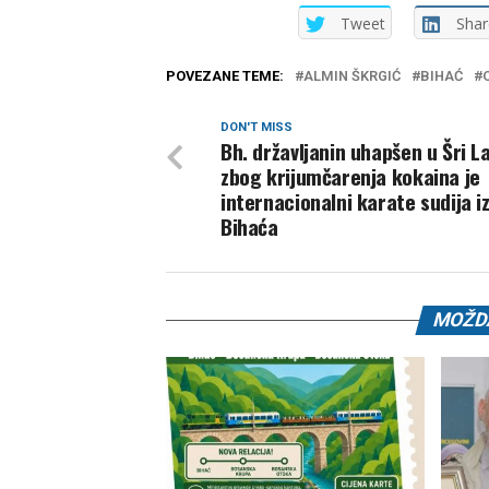
Tweet
Shar
POVEZANE TEME:
ALMIN ŠKRGIĆ
BIHAĆ
DON'T MISS
Bh. državljanin uhapšen u Šri L
zbog krijumčarenja kokaina je
internacionalni karate sudija i
Bihaća
MOŽDA