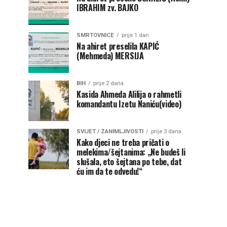
IBRAHIM zv. BAJKO
SMRTOVNICE
prije 1 dan
Na ahiret preselila KAPIĆ
(Mehmeda) MERSIJA
BIH
prije 2 dana
Kasida Ahmeda Alilija o rahmetli
komandantu Izetu Naniću(video)
SVIJET / ZANIMLJIVOSTI
prije 3 dana
Kako djeci ne treba pričati o
melekima/šejtanima: „Ne budeš li
slušala, eto šejtana po tebe, dat
ću im da te odvedu!“