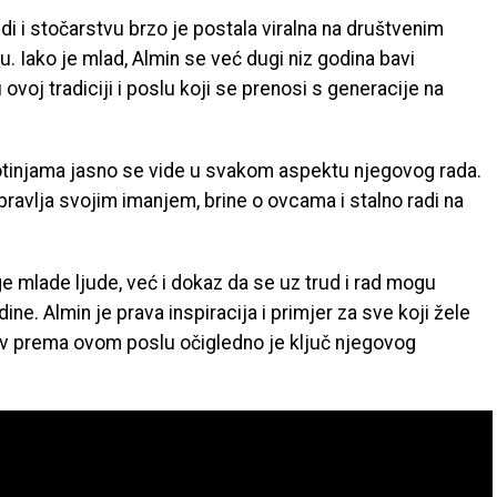
di i stočarstvu brzo je postala viralna na društvenim
u. Iako je mlad, Almin se već dugi niz godina bavi
voj tradiciji i poslu koji se prenosi s generacije na
otinjama jasno se vide u svakom aspektu njegovog rada.
avlja svojim imanjem, brine o ovcama i stalno radi na
ge mlade ljude, već i dokaz da se uz trud i rad mogu
dine. Almin je prava inspiracija i primjer za sve koji žele
ubav prema ovom poslu očigledno je ključ njegovog