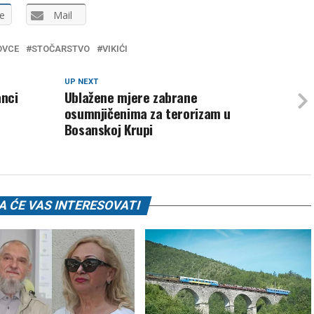
e
Mail
OVCE
STOČARSTVO
VIKIĆI
UP NEXT
anci
Ublažene mjere zabrane
osumnjičenima za terorizam u
z
Bosanskoj Krupi
 ĆE VAS INTERESOVATI