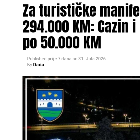
Za turističke manif
294.000 KM: Cazin i
po 50.000 KM
Published
prije 7 dana
on
31. Jula 2026.
By
Dada