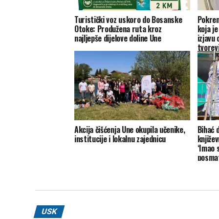
Turistički voz uskoro do Bosanske
Pokren
Otoke: Produžena ruta kroz
koja je
najljepše dijelove doline Une
izjavu
tvorev
Akcija čišćenja Une okupila učenike,
Bihać 
institucije i lokalnu zajednicu
knjiže
‘Imao s
posmat
USK