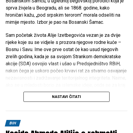
Bosanskom Šamcu, u uglednoj begovskoj porodici koja je
sprva živjela u Beogradu, ali se 1868. godine, kako
Mail
hroničari kažu, „pod srpskim terorom“ morala odseliti na
mirnije mjesto. Izbor je pao na Bosanski Šamac.
POVEZANE TEME:
DRAGAN ČOVIĆ
JEANNE SHAHEEN
JUŽNA INTERKONEKCIJA
SANKCIJE
Sam početak života Alije Izetbegovića vezan je za dvije
UP NEXT
rijeke koje su se vidjele s prozora njegove rodne kuće –
Čović: Razgovarao sam s profesorom Kazazom i njegovi
Bosnu i Savu. Ime ove prve ostat će kao usud njegovih
stavovi su mi prihvatljivi, možemo raditi na tome
zrelih godina, kada je sa svojom Strankom demokratske
DON'T MISS
akcije (SDA) osvojio vlast i ušao u Predsjedništvo RBiH,
Kazaz za RTV HB: “Ukinuti sliku da je Čović demon za
nakon čega je uskoro počeo krvavi rat za stvarno osvajanje
Bošnjake, Komšić je najveća politička štetočina od
nezavisnosti i zadržavanje teritorijalnog integriteta. Naime,
2006.”
ako se u mladosti borio za islamske ideje, onda se za kraj
Izetbegovićevog života može reći da je bio zaokupljen
NASTAVI ČITATI
borbom za prava bošnjačkog naroda i domovinu Bosnu i
Hercegovinu. I inače, cijeli život Alije Izetbegovića, od
najranije mladosti pa sve do smrti, obilježen je borbom za
ideje i ideale.
BIH