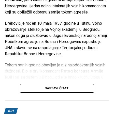
Hercegovine i jedan od najistaknutijih vojnih komandanata
koji su obilježili odbranu zemlje tokom agresije.
Dreković je rođen 10. maja 1957. godine u Tutinu. Vojno
obrazovanje stekao je na Vojnoj akademiji u Beogradu,
nakon čega je službovao u Jugoslavenskoj narodnoj armiji.
Početkom agresije na Bosnu i Hercegovinu napustio je
JNA i stavio se na raspolaganje Teritorijalnoj odbrani
Republike Bosne i Hercegovine.
Tokom ratnih godina obavljao je niz najodgovornijih vojnih
dužnosti. Bio je prvi komandant
Petog korpusa Armije
RBiH
sa sjedištem u Bihaću, gdje je imao ključnu ulogu u
organizaciji odbrane Bosanske krajine. Kasnije je preuzeo
NASTAVI ČITATI
komandu nad
Četvrtim korpusom Armije RBiH
u
Mostaru, a obavljao je i dužnost načelnika Uprave za
politička pitanja Generalštaba Armije RBiH.
BIH
Za doprinos u odbrani Bosne i Hercegovine odlikovan je