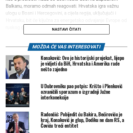
Balkanu, moramo odmah reagovati. Hrvatska igra važnu
ulogu u Bosni i Hercegovini, a cijela regija, uključujući i
Hrvatsku, bit će ključna za energetsko odvajanje Evrope od
ruskog gasa”, navela je Shaheen.
NASTAVI ČITATI
Dodala je i da se nada da će Nicole McGraw “podržavati
MOŽDA ĆE VAS INTERESOVATI
Dejtonski mirovni sporazum”, te “aktivno pratiti kako
Hrvatska odgovara na situaciju u BiH.”
Konaković: Ovo je historijski projekat, lijepo
je vidjeti da BiH, Hrvatska i Amerika rade
Nakon što su završena uvodna izlaganja osoba koje je
nešto zajedno
Trump predložio za ambasadore SAD-a u Čileu, Vatikanu i
Hrvatskoj, Shaheen je zatim postavila nekoliko pitanja za
U Dubrovniku pao potpis: Krišto i Plenković
McGraw, kao potencijalne buduće američke ambasadorice
ozvaničili sporazum o izgradnji Južne
u Hrvatskoj.
interkonekcije
Ono što je posebno interesantno jeste da je prvo pitanje
Radončić: Pobijedit ću Bakira, Bećiroviću je
bilo vezano za projekt “Južna interkonekcija”, te da je
kraj, Konaković je glup, Dodiku ne dam RS, a
Shaheen izdvojila jednog krivca zbog zastoja u izgradnji
Čoviću treći entitet
projekta.