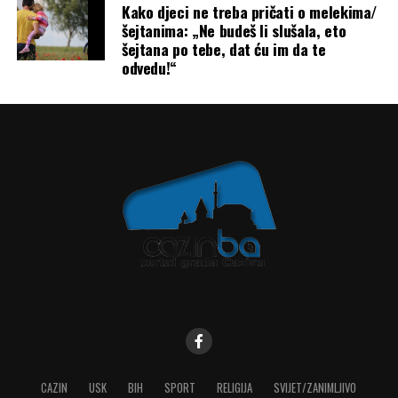
Kako djeci ne treba pričati o melekima/
šejtanima: „Ne budeš li slušala, eto
šejtana po tebe, dat ću im da te
odvedu!“
CAZIN
USK
BIH
SPORT
RELIGIJA
SVIJET/ZANIMLJIVO