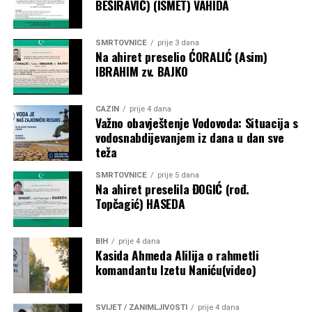
BEŠIRAVIĆ) (ISMET) VAHIDA
SMRTOVNICE
prije 3 dana
Na ahiret preselio ĆORALIĆ (Asim)
IBRAHIM zv. BAJKO
CAZIN
prije 4 dana
Važno obavještenje Vodovoda: Situacija s
vodosnabdijevanjem iz dana u dan sve
teža
SMRTOVNICE
prije 5 dana
Na ahiret preselila ĐOGIĆ (rođ.
Topčagić) HASEDA
BIH
prije 4 dana
Kasida Ahmeda Alilija o rahmetli
komandantu Izetu Naniću(video)
SVIJET / ZANIMLJIVOSTI
prije 4 dana