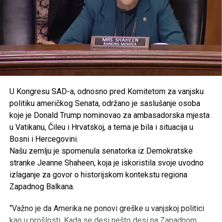
U Kongresu SAD-a, odnosno pred Komitetom za vanjsku
politiku američkog Senata, održano je saslušanje osoba
koje je Donald Trump nominovao za ambasadorska mjesta
u Vatikanu, Čileu i Hrvatskoj, a tema je bila i situacija u
Bosni i Hercegovini.
Našu zemlju je spomenula senatorka iz Demokratske
stranke Jeanne Shaheen, koja je iskoristila svoje uvodno
izlaganje za govor o historijskom kontekstu regiona
Zapadnog Balkana.
“Važno je da Amerika ne ponovi greške u vanjskoj politici
kao u prošlosti. Kada se desi nešto desi na Zapadnom