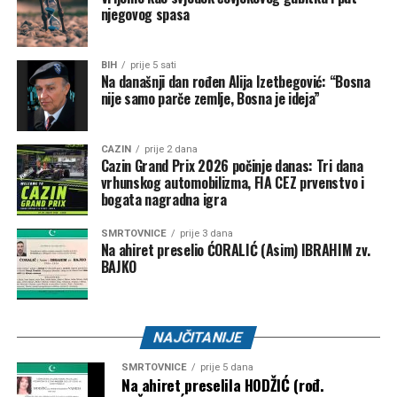
njegovog spasa
empatije, poštovanja i odgovornosti, posebno u trenucima
kada cijela zajednica dijeli bol zbog nenadoknadivog
gubitka.
BIH
prije 5 sati
Na današnji dan rođen Alija Izetbegović: “Bosna
nije samo parče zemlje, Bosna je ideja”
Post
Share
Share
CAZIN
prije 2 dana
Cazin Grand Prix 2026 počinje danas: Tri dana
Tweet
Share
vrhunskog automobilizma, FIA CEZ prvenstvo i
bogata nagradna igra
Mail
SMRTOVNICE
prije 3 dana
Na ahiret preselio ĆORALIĆ (Asim) IBRAHIM zv.
BAJKO
NAJČITANIJE
SMRTOVNICE
prije 5 dana
Na ahiret preselila HODŽIĆ (rođ.