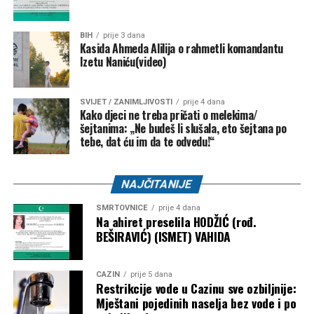
BIH
prije 3 dana
Kasida Ahmeda Alilija o rahmetli komandantu
Izetu Naniću(video)
SVIJET / ZANIMLJIVOSTI
prije 4 dana
Kako djeci ne treba pričati o melekima/
šejtanima: „Ne budeš li slušala, eto šejtana po
tebe, dat ću im da te odvedu!“
NAJČITANIJE
SMRTOVNICE
prije 4 dana
Na ahiret preselila HODŽIĆ (rođ.
BEŠIRAVIĆ) (ISMET) VAHIDA
CAZIN
prije 5 dana
Restrikcije vode u Cazinu sve ozbiljnije:
Mještani pojedinih naselja bez vode i po