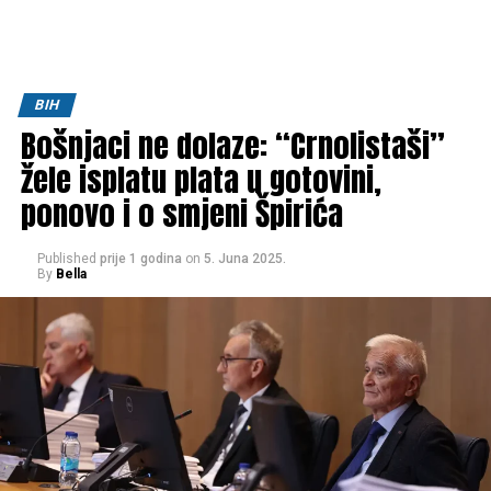
BIH
Bošnjaci ne dolaze: “Crnolistaši”
žele isplatu plata u gotovini,
ponovo i o smjeni Špirića
Published
prije 1 godina
on
5. Juna 2025.
By
Bella