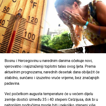
Zbog ekstremno visokih temperatura, nadležni pozivaju
građane na dodatni oprez. Preporučuje se redovna
hidratacija, izbjegavanje boravka na otvorenom u
najtoplijem dijelu dana, nošenje lagane i svijetle odjeće te
zaštita od direktnog sunčevog zračenja.
Poseban oprez savjetuje se
starijim osobama, djeci,
hroničnim bolesnicima i svima koji rade na otvorenom
,
uz preporuku da se pridržavaju savjeta ljekara i, ukoliko je
moguće, borave u rashlađenim prostorijama tokom
najtoplijeg dijela dana.
Bosnu i Hercegovinu u narednim danima očekuje novi,
vjerovatno i najizraženiji toplotni talas ovog ljeta. Prema
Post
Share
Share
aktuelnim prognozama, narednih desetak dana obilježit će
stabilno, sunčano i izuzetno vruće vrijeme, bez značajnijih
Tweet
Share
padavina.
Mail
Već početkom augusta temperature će u većem dijelu
zemlje dostići između 35 i 40 stepeni Celzijusa, dok bi u
najtoplijim područjima mogle biti i nekoliko stepeni više.