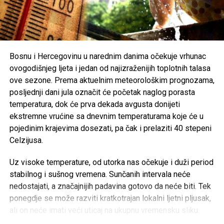
Organizatori Zenica Summer Festa poručili su da je odluka
o otkazivanju donesena iz poštovanja prema nastradalima i
njihovim porodicama, naglašavajući da će prilika za muziku
i zabavu uvijek biti, dok izgubljeni životi ne mogu biti
Bosnu i Hercegovinu u narednim danima očekuje vrhunac
vraćeni.
ovogodišnjeg ljeta i jedan od najizraženijih toplotnih talasa
ove sezone. Prema aktuelnim meteorološkim prognozama,
Brojni građani podržali su ovu odluku, ističući da u
posljednji dani jula označit će početak naglog porasta
trenucima kolektivne tuge solidarnost i suosjećanje moraju
temperatura, dok će prva dekada avgusta donijeti
biti ispred svih drugih interesa.
ekstremne vrućine sa dnevnim temperaturama koje će u
pojedinim krajevima dosezati, pa čak i prelaziti 40 stepeni
Rasprava koja se razvila na društvenim mrežama još
Celzijusa.
jednom je pokazala koliko je važno njegovati kulturu
empatije, poštovanja i odgovornosti, posebno u trenucima
Uz visoke temperature, od utorka nas očekuje i duži period
kada cijela zajednica dijeli bol zbog nenadoknadivog
stabilnog i sušnog vremena. Sunčanih intervala neće
gubitka.
nedostajati, a značajnijih padavina gotovo da neće biti. Tek
ponegdje se može razviti kratkotrajan lokalni ljetni pljusak,
ali on neće imati veći uticaj na ukupnu vremensku sliku.