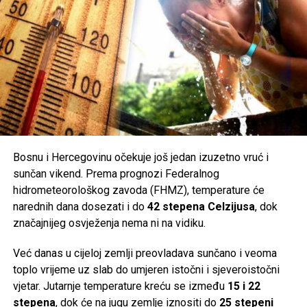
Bosnu i Hercegovinu očekuje još jedan izuzetno vruć i
sunčan vikend. Prema prognozi Federalnog
hidrometeorološkog zavoda (FHMZ), temperature će
narednih dana dosezati i do
42 stepena Celzijusa
, dok
značajnijeg osvježenja nema ni na vidiku.
Već danas u cijeloj zemlji preovladava sunčano i veoma
toplo vrijeme uz slab do umjeren istočni i sjeveroistočni
vjetar. Jutarnje temperature kreću se između
15 i 22
stepena
, dok će na jugu zemlje iznositi do
25 stepeni