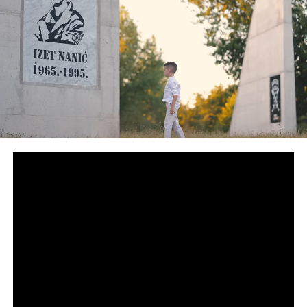
Čovića.
– Nisu održali sjednicu Kolegija i nisu imali nikakvu
komunikaciju s članom Kolegija iz reda bošnjačkog naroda
u zakazivanju sjednice, a zakazali su sjednicu – naveo je
Džaferović.
Kaže da ih je o tim njihovim postupcima član Kolegija iz
bošnjačkog naroda obavijestio svojim pismom od 29. maja,
“rekao im da ne poštuju Poslovnik i obavijestio preostalu
dvojicu članova Kolegija da je taj dan, 5. juna, van Bosne i
Hercegovine”.
– To je razlog zbog čega smo, čuvajući vlastiti dignitet i
poštujući ulogu koju ima ovaj klub, obavijestili
predsjedavajućeg Doma naroda, nas preostalih četiri
delegata da nećemo prisustvovati sjednici, a Kemal
Ademović je obavijestio u svom pismu od 29. maja –
pojasnio je Džeferović.