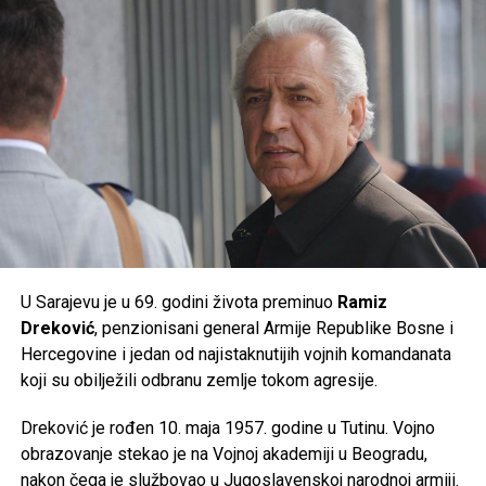
prate preporuke nadležnih službi, jer će naredni dani
donijeti ekstremne ljetne vrućine kakve se rijetko bilježe.
Post
Share
Share
Tweet
Share
Mail
U Sarajevu je u 69. godini života preminuo
Ramiz
Dreković
, penzionisani general Armije Republike Bosne i
Hercegovine i jedan od najistaknutijih vojnih komandanata
koji su obilježili odbranu zemlje tokom agresije.
Dreković je rođen 10. maja 1957. godine u Tutinu. Vojno
obrazovanje stekao je na Vojnoj akademiji u Beogradu,
nakon čega je službovao u Jugoslavenskoj narodnoj armiji.