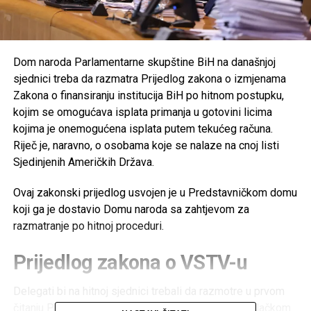
Dom naroda Parlamentarne skupštine BiH na današnjoj
sjednici treba da razmatra Prijedlog zakona o izmjenama
Zakona o finansiranju institucija BiH po hitnom postupku,
kojim se omogućava isplata primanja u gotovini licima
kojima je onemogućena isplata putem tekućeg računa.
Riječ je, naravno, o osobama koje se nalaze na cnoj listi
Sjedinjenih Američkih Država.
Ovaj zakonski prijedlog usvojen je u Predstavničkom domu
koji ga je dostavio Domu naroda sa zahtjevom za
razmatranje po hitnoj proceduri.
Prijedlog zakona o VSTV-u
Delegati bi na hitnoj sjednici trebali da razmotre u prvom
čitanju Prijedlog zakona o Visokom sudskom i tužilačkom