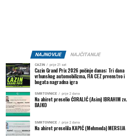
Post
Share
Share
Tweet
Share
Mail
NAJNOVIJE
NAJČITANIJE
CAZIN
prije 21 sat
Cazin Grand Prix 2026 počinje danas: Tri dana
vrhunskog automobilizma, FIA CEZ prvenstvo i
bogata nagradna igra
SMRTOVNICE
prije 2 dana
Na ahiret preselio ĆORALIĆ (Asim) IBRAHIM zv.
BAJKO
SMRTOVNICE
prije 2 dana
Na ahiret preselila KAPIĆ (Mehmeda) MERSIJA