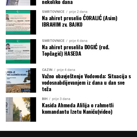
nekoliko dana
SMRTOVNICE
prije 2 dana
Na ahiret preselio ĆORALIĆ (Asim)
IBRAHIM zv. BAJKO
SMRTOVNICE
prije 4 dana
Na ahiret preselila ĐOGIĆ (rođ.
Topčagić) HASEDA
CAZIN
prije 4 dana
Važno obavještenje Vodovoda: Situacija s
vodosnabdijevanjem iz dana u dan sve
teža
BIH
prije 3 dana
Kasida Ahmeda Alilija o rahmetli
komandantu Izetu Naniću(video)