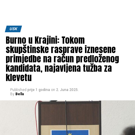
USK
Burno u Krajini: Tokom
skupštinske rasprave iznesene
primjedbe na račun predloženog
kandidata, najavljena tužba za
klevetu
Published
prije 1 godina
on
2. Juna 2025.
By
Bella