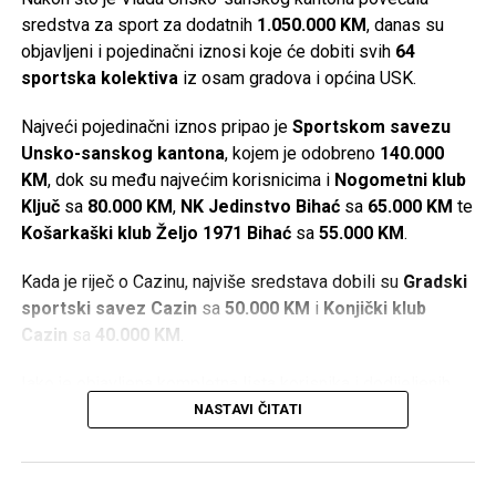
sredstva za sport za dodatnih
1.050.000 KM
, danas su
objavljeni i pojedinačni iznosi koje će dobiti svih
64
sportska kolektiva
iz osam gradova i općina USK.
Najveći pojedinačni iznos pripao je
Sportskom savezu
Unsko-sanskog kantona
, kojem je odobreno
140.000
KM
, dok su među najvećim korisnicima i
Nogometni klub
Ključ
sa
80.000 KM
,
NK Jedinstvo Bihać
sa
65.000 KM
te
Košarkaški klub Željo 1971 Bihać
sa
55.000 KM
.
Kada je riječ o Cazinu, najviše sredstava dobili su
Gradski
sportski savez Cazin
sa
50.000 KM
i
Konjički klub
Cazin
sa
40.000 KM
.
Iako je objavljena kompletna lista korisnika i dodijeljenih
iznosa, u dostupnim informacijama nisu navedeni kriteriji
NASTAVI ČITATI
prema kojima je određeno koliko će sredstava dobiti
pojedini sportski kolektiv.