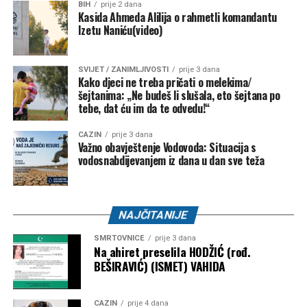
BIH
prije 2 dana
Kasida Ahmeda Alilija o rahmetli komandantu
NK “Omladinac” Sanica –
1.000 KM
Izetu Naniću(video)
Bužim – 27.000 KM
SVIJET / ZANIMLJIVOSTI
prije 3 dana
NK “Vitez” –
10.000 KM
Kako djeci ne treba pričati o melekima/
šejtanima: „Ne budeš li slušala, eto šejtana po
FK “Bratstvo-Veterani” –
5.000 KM
tebe, dat ću im da te odvedu!“
FK “Konjodor” –
3.000 KM
CAZIN
prije 3 dana
Važno obavještenje Vodovoda: Situacija s
FK “Bužim” –
3.000 KM
vodosnabdijevanjem iz dana u dan sve teža
OK “Bužim” –
3.000 KM
Airsoft klub “Otpisani” –
2.000 KM
NAJČITANIJE
ŽOK “Bužim” –
1.000 KM
SMRTOVNICE
prije 3 dana
Bosanski Petrovac – 3.500 KM
Na ahiret preselila HODŽIĆ (rođ.
BEŠIRAVIĆ) (ISMET) VAHIDA
Udruženje košarkaškog sporta “Mladost” –
2.000
KM
CAZIN
prije 4 dana