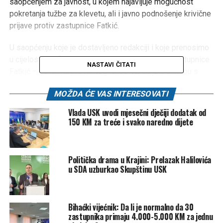
saopćenjem za javnost, u kojem najavljuje mogućnost
pokretanja tužbe za klevetu, ali i javno podnošenje krivične
prijave protiv zastupnice Fatkić.
U saopćenju koje je dostavljeno redakciji i koje prenosimo
u cijelosti, prof. dr. Trnavci navodi da su navodi zastupnice
NASTAVI ČITATI
Fatkić – da nema praktičnog iskustva, da je u sukobu s
članovima njene porodice, da ga kolege na Univerzitetu u
MOŽDA ĆE VAS INTERESOVATI
Bihaću ne žele i da je njegovo imenovanje “vraćanje
političkih dugova” – **neutemeljeni, neistiniti i štetni po
Vlada USK uvodi mjesečni dječiji dodatak od
njegov ugled**.
150 KM za treće i svako naredno dijete
– Očito niste pročitali moju biografiju. Od 2010. godine
obnašam funkciju ad hoc sudije za ljudska prava u
Politička drama u Krajini: Prelazak Halilovića
Strazburu, kao i arbitra pri Vanjsko-trgovinskoj komori BiH.
u SDA uzburkao Skupštinu USK
Imam dugogodišnje iskustvo u pravosuđu i međunarodnim
organizacijama – naveo je Trnavci.
Bihaćki vijećnik: Da li je normalno da 30
Profesor Trnavci je odbacio tvrdnje o sporu s porodicom
zastupnika primaju 4.000-5.000 KM za jednu
zastupnice Fatkić, ističući da je zakoniti vlasnik svoje