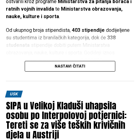
ostvarili kroz programe
Ministarstva za pitanja boraca i
ratnih vojnih invalida
te
Ministarstva obrazovanja,
nauke, kulture i sporta
.
Od ukupnog broja stipendista,
403 stipendije
dodijeljene
su studentima iz branilačkih kategorija, dok će
338
studenata
stipendije dobiti putem Ministarstva
obrazovanja, nauke, kulture i sporta. Godišnji iznos
stipendije za sve korisnike iznosi
2.000 KM
.
NASTAVI ČITATI
Iz Vlade USK ističu da je ulaganje u obrazovanje i mlade
jedno od ključnih opredjeljenja, naglašavajući da podrška
studentima predstavlja ulaganje u budućnost kantona.
USK
Donesene i druge značajne odluke
SIPA u Velikoj Kladuši uhapsila
osobu po Interpolovoj potjernici:
Pored odluke o stipendijama, Vlada Unsko-sanskog
Tereti se za više teških krivičnih
kantona usvojila je i niz drugih važnih mjera:
djela u Austriji
Odobreno je
60.000 KM
Nacionalnom parku “Una”