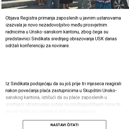
i klubovima
Objava Registra primanja zaposlenih u javnim ustanovama
Cazin – 166.200 KM
izazvala je novo nezadovoljstvo među prosvjetnim
radnicima u Unsko-sanskom kantonu, zbog čega su
Gradski sportski savez Cazin –
50.000 KM
predstavnici Sindikata srednjeg obrazovanja USK danas
održali konferenciju za novinare.
Konjički klub “Cazin” –
40.000 KM
FK “Krajina” –
20.000 KM
Aero klub “Kumulus” –
20.000 KM
NK “Mladost” Polje –
18.200 KM
Iz Sindikata podsjećaju da su još prije tri mjeseca reagirali
RK “Cepelin-Krajina” –
5.000 KM
nakon povećanja plaća zastupnicima u Skupštini Unsko-
OŽRK “Krajina” –
5.000 KM
sanskog kantona, ističući da su plaće zaposlenih u
srednjem obrazovanju ostale na prošlogodišnjem nivou te
Taekwon-do klub “Bosna” –
5.000 KM
da nije došlo do izmjena kolektivnog ugovora.
Karate klub “Cazin” –
3.000 KM
Kako navode, objava Registra primanja dodatno je pojačala
NASTAVI ČITATI
Bihać – 369.000 KM