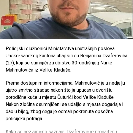
KBV “Gard” –
2.000 KM
Izvror:https://dijasporainfo.net/2026/07/06/registar-
Sanski Most – 193.500 KM
primanja-izazvao-nezadovoljstvo-u-krajini-profesori-
traze-vece-place-i-izmjene-kolektivnog-ugovora/?
Konjički klub “Potkovica” –
50.000 KM
OVDJE možete vidjeti kolike plate imaju zaposleni u
RK “Sana 7” –
35.000 KM
javnom sektoru
OKK “Sana” –
25.000 KM
Policijski službenici Ministarstva unutrašnjih poslova
https://antikorupcijausk.ba/V2/registar-zaposlenih-u-
Unsko-sanskog kantona uhapsili su Benjamina Džaferovića
SPD “Mulež” –
15.000 KM
javnom-sektoru/
(27), koji se sumnjiči za ubistvo 30-godišnjeg Nurije
SRD “Devet rijeka” –
15.000 KM
Mahmutovića iz Velike Kladuše.
Post
Share
Share
ŠN “Dream Team” –
10.000 KM
Prema dostupnim informacijama, Mahmutović je u nedjelju
Tweet
Share
AK “Sana” –
10.000 KM
ujutro smrtno stradao nakon što je upucan u dvorištu
porodične kuće u mjestu Čuturići kod Velike Kladuše.
Fitness klub “Sana” –
8.000 KM
Mail
Nakon zločina osumnjičeni se udaljio s mjesta događaja i
Judo klub “Sanski Most” –
7.500 KM
dao u bijeg, zbog čega je odmah pokrenuta opsežna
Karate klub “Hurije” –
5.000 KM
policijska potraga.
ŽOK “Sana” –
5.000 KM
Kako se nezvanično saznaje, Džaferović je pronađen i