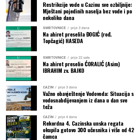
Restrikcije vode u Cazinu sve ozbiljnije:
Karate klub “Mladost” –
1.500 KM
Mještani pojedinih naselja bez vode i po
nekoliko dana
Objavljivanjem kompletne liste korisnika javnost je po prvi
put dobila detaljan uvid u raspodjelu dodatnih budžetskih
SMRTOVNICE
prije 3 dana
sredstava za sport. Ostaje otvoreno pitanje prema kojim su
Na ahiret preselila ĐOGIĆ (rođ.
Topčagić) HASEDA
kriterijima određeni pojedinačni iznosi, budući da
obrazloženje metodologije raspodjele nije objavljeno.
SMRTOVNICE
prije 22 sata
Post
Share
Share
Na ahiret preselio ĆORALIĆ (Asim)
IBRAHIM zv. BAJKO
Tweet
Share
CAZIN
prije 3 dana
Mail
Važno obavještenje Vodovoda: Situacija s
vodosnabdijevanjem iz dana u dan sve
teža
CAZIN
prije 4 dana
Rekordna 4. Cazinska unska regata
okupila gotovo 300 učesnika i više od 42
čamca