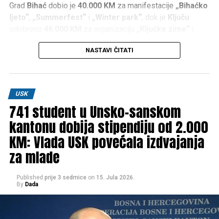
Grad
Bihać
dobio je
40.000 KM
za manifestacije
„Bihaćko
ljeto“
,
„Summerfest“
i
„Winter park“
, dok je
Ključu
odobreno
46.000 KM
za organizaciju
„Ključke zime“
i
„Ključke regate“
.
NASTAVI ČITATI
Po
36.000 KM
dodijeljeno je
Bosanskom Petrovcu
za
manifestacije
„Petrovačko ljeto“
i
„Zimska čarolija“
,
Sanskom Mostu
za
„Ljeto na Sani“
i
„Zimsku čaroliju“
,
USK
te
Velikoj Kladuši
za organizaciju manifestacije
741 student u Unsko-sanskom
„Kladuško ljeto“
.
kantonu dobija stipendiju od 2.000
Iz kantonalnih institucija poručuju da će se i u narednom
KM: Vlada USK povećala izdvajanja
periodu nastaviti ulaganja u događaje koji doprinose
za mlade
promociji Krajine kao atraktivne turističke destinacije,
privlače posjetioce i stvaraju nove prilike za razvoj lokalne
ekonomije.
Published
prije 3 sedmice
on
15. Jula 2026.
By
Dada
Raspodjela sredstava: