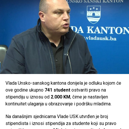
Bihać –
40.000 KM
Bosanska Krupa –
50.000 KM
Cazin –
50.000 KM
Bosanski Petrovac –
36.000 KM
Ključ –
46.000 KM
Sanski Most –
36.000 KM
Velika Kladuša –
36.000 KM
Ukupno je za podršku turističkim manifestacijama na
području Unsko-sanskog kantona izdvojeno
294.000 KM
.
Vlada Unsko-sanskog kantona donijela je odluku kojom će
ove godine ukupno
741 student
ostvariti pravo na
Post
Share
Share
stipendiju u iznosu od
2.000 KM
, čime je nastavljen
kontinuitet ulaganja u obrazovanje i podršku mladima.
Tweet
Share
Na današnjim sjednicama Vlade USK utvrđen je broj
Mail
stipendista i iznosi stipendija za studente koji su pravo