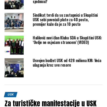
sjednicu?
imovine i da se takve tvrdnje mogu shvatiti kao pokušaj
političkog pritiska na pravosuđe.
Sindikat tvrdi da su zastupnici u Skupštini
USK sebi povećali plate za 40 posto,
Osvrnuo se i na tvrdnje o njegovom radu na Univerzitetu:
premijer kaže da je za 10 posto
– Profesuru sam započeo 2000. godine, a zvanje
Halilović novi član Kluba SDA u Skupštini USK:
redovnog profesora stekao sam 2007. godine. Za sve
‘Ovdje ne osjećam strancem’ (VIDEO)
moje akademske rangove jednoglasno su glasali moji
kolege na Univerzitetu u Bihaću.
Usvojen budžet USK od 428 miliona KM: Veća
U završnici saopćenja, prof. Trnavci optužuje zastupnicu
ulaganja kroz sve resore
Fatkić za zloupotrebu službenog položaja, trgovinu
uticajem i moralno nedopustivo ponašanje, pozivajući
Kantonalno tužilaštvo USK da po službenoj dužnosti
pokrene istragu.
Na kraju, pozvao je zastupnicu Fatkić da mu se javno izvini
USK
na narednom skupštinskom zasjedanju, u skladu sa
Za turističke manifestacije u USK
Zakonom o zaštiti od klevete FBiH, te najavio pokretanje