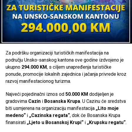
Za podršku organizaciji turističkih manifestacija na
području Unsko-sanskog kantona ove godine izdvojeno je
ukupno
294.000 KM
, s ciljem unapređenja turističke
ponude, promocije lokalnih zajednica i jačanja privrede kroz
razvoj manifestacionog turizma.
Najveći pojedinačni iznos od
50.000 KM
dodijeljen je
gradovima
Cazin
i
Bosanska Krupa
. U Cazinu će sredstva
biti usmjerena na organizaciju manifestacija
„Lito moje
medeno“
i
„Cazinska regata“
, dok će Bosanska Krupa
finansirati
„Ljeto u Bosanskoj Krupi“
i
„Krupsku regatu“
.