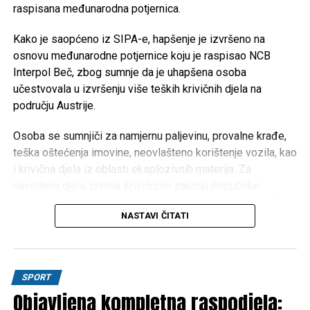
Iz Vlade USK poručuju da će i u narednom periodu
raspisana međunarodna potjernica.
nastaviti provoditi mjere usmjerene na unapređenje
obrazovanja, podršku boračkoj populaciji, razvoj
Kako je saopćeno iz SIPA-e, hapšenje je izvršeno na
turizma i poboljšanje kvaliteta života građana
osnovu međunarodne potjernice koju je raspisao NCB
Unsko-sanskog kantona.
Interpol Beč, zbog sumnje da je uhapšena osoba
učestvovala u izvršenju više teških krivičnih djela na
području Austrije.
Post
Share
Share
Osoba se sumnjiči za namjernu paljevinu, provalne krađe,
Tweet
Share
teška oštećenja imovine, neovlašteno korištenje vozila, kao
i krivična djela iz oblasti eksplozivnih materija. Za
Mail
navedena djela, prema Krivičnom zakonu Republike
Austrije, predviđena je maksimalna kazna zatvora do 15
NASTAVI ČITATI
godina.
Na osnovu operativnih saznanja, osumnjičenog su locirali
pripadnici SIPA-inog FAST tima, nakon čega je lišen
SPORT
slobode.
Objavljena kompletna raspodjela: