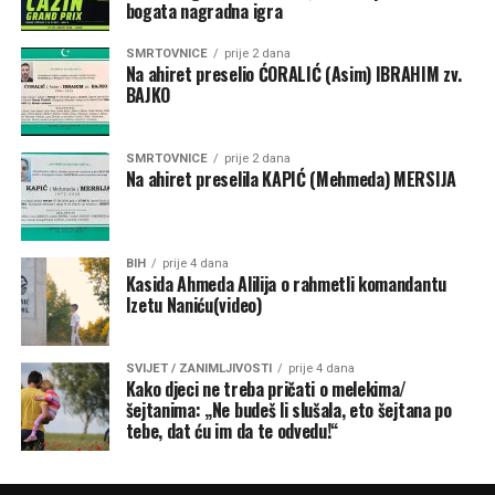
bogata nagradna igra
SMRTOVNICE
prije 2 dana
Na ahiret preselio ĆORALIĆ (Asim) IBRAHIM zv.
BAJKO
SMRTOVNICE
prije 2 dana
Na ahiret preselila KAPIĆ (Mehmeda) MERSIJA
BIH
prije 4 dana
Kasida Ahmeda Alilija o rahmetli komandantu
Izetu Naniću(video)
SVIJET / ZANIMLJIVOSTI
prije 4 dana
Kako djeci ne treba pričati o melekima/
šejtanima: „Ne budeš li slušala, eto šejtana po
tebe, dat ću im da te odvedu!“