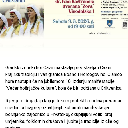
prekršaja. Za takve prekršaje propisane su kazne od 200
do 400 KM.
Nadležni poručuju da je cilj izmjena povećanje sigurnosti na
cestama i smanjenje broja teških saobraćajnih nesreća
izazvanih neodgovornim ponašanjem vozača.
Post
Share
Share
Ono što je opšte potvrđeno svim nebeskim Knjigama i
Tweet
Share
Objavama jeste to da grijesi i neposlušnost prema Allahu
Gradski ženski hor Cazin
nastavlja predstavljati
Cazin
i
dž.š., ne donose ništa dobro; grijesi su ti koji su razlog
krajišku tradiciju i van granica Bosne i Hercegovine. Članice
Mail
nastanku zla i svih vidova nesreća, kao što Allah dž.š.,
hora nastupit će na jubilarnom 10. izdanju manifestacije
kaže: „Zbog onoga što ljudi rade, pojavio se metež i na
“Večer bošnjačke kulture”, koja će biti održana u
Crikvenica
.
kopnu i na moru, da im On dâ da iskuse kaznu zbog onoga
što rade, ne bi li se popravili.“ (el-Rum, 41.); „Kakva god vas
Riječ je o događaju koji je tokom proteklih godina prerastao
bijeda i nesreća zadesi, to je zbog grijeha koje ste zaradili,
u jednu od najprepoznatljivijih kulturnih manifestacija
a On mnoge i oprosti.” (el-Šura, 30.)
bošnjačke zajednice u Hrvatskoj, okupljajući veliki broj
umjetnika, folklornih društava i ljubitelja tradicije iz cijelog
Grijesi lišavaju čovjeka pravilnog shvatanja i znanja,