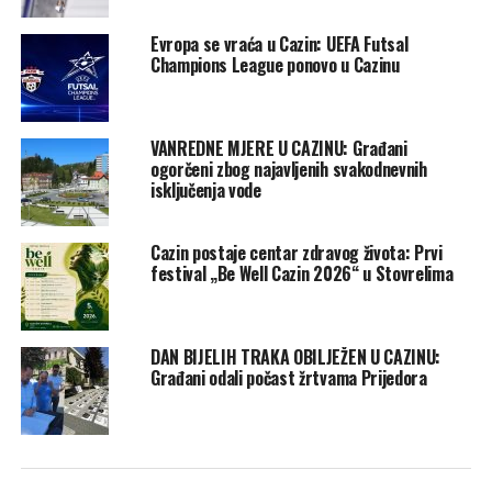
Dok grčevi u mišićima nisu tipičan simptom ciroze jetre,
Evropa se vraća u Cazin: UEFA Futsal
novija istraživanja kažu kako bi mogla postojati poveznica
Champions League ponovo u Cazinu
između grčeva i ovog stanja. Rezultati studije koji su
objavljeni u magazinu o medicini u Americi otkriva kako
101 od 150 ispitanika s cirozom doživjelo ovaj simptom
VANREDNE MJERE U CAZINU: Građani
prije studije.
ogorčeni zbog najavljenih svakodnevnih
isključenja vode
Istraživanje ističe kako su grčevi u mišićima povezani sa
smanjenom kvalitetom života osoba koje imaju cirozu. Iako
Cazin postaje centar zdravog života: Prvi
istraživanje nije pokazalo zašto do grčenja dolazi kod
festival „Be Well Cazin 2026“ u Stovrelima
pacijenata s cirozom, smatraju da bi u pitanju mogao biti
disbalans elektrolita, endokrinog sustava…
DAN BIJELIH TRAKA OBILJEŽEN U CAZINU:
Bol u zglobovima
Građani odali počast žrtvama Prijedora
Bol u zglobovima može biti uzrokovana raznim stanjima, ali
stručnjaci kažu da to može biti i virusni hepatitis, oblik
upale jetre koji se može javiti kao oblik akutne infekcije ili