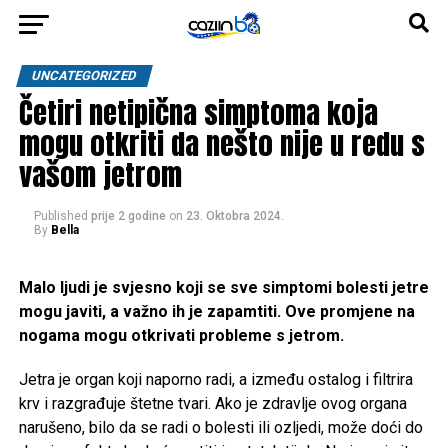
UNCATEGORIZED
Četiri netipična simptoma koja
mogu otkriti da nešto nije u redu s
vašom jetrom
Published
prije 2 godine
on
23. Oktobra 2024.
By
Bella
Malo ljudi je svjesno koji se sve simptomi bolesti jetre
mogu javiti, a važno ih je zapamtiti. Ove promjene na
nogama mogu otkrivati probleme s jetrom.
Jetra je organ koji naporno radi, a između ostalog i filtrira
krv i razgrađuje štetne tvari. Ako je zdravlje ovog organa
narušeno, bilo da se radi o bolesti ili ozljedi, može doći do