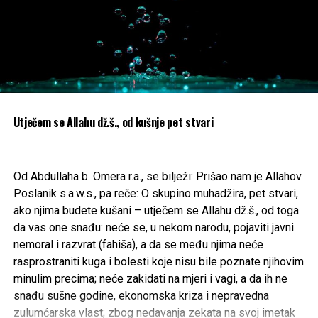
3.000 KM, uz zabranu upravljanja vozilom u trajanju od šest
mjeseci i dva kaznena boda.
U slučajevima kada obijesna vožnja dovede do
saobraćajne nezgode, sankcije će biti još strožije. Kazne
će iznositi od 3.000 do 5.000 KM, uz zabranu upravljanja
vozilom u trajanju od devet mjeseci i četiri kaznena boda.
Utječem se Allahu dž.š., od kušnje pet stvari
Policija može privremeno oduzeti
vozilo
Od Abdullaha b. Omera r.a., se bilježi: Prišao nam je Allahov
Poslanik s.a.w.s., pa reče: O skupino muhadžira, pet stvari,
Posebno stroga mjera odnosi se na višestruke prekršioce.
ako njima budete kušani – utječem se Allahu dž.š., od toga
Policija će imati mogućnost da na licu mjesta privremeno
da vas one snađu: neće se, u nekom narodu, pojaviti javni
oduzme vozilo vozaču koji bude zatečen u obijesnoj vožnji
nemoral i razvrat (fahiša), a da se među njima neće
ukoliko je u prethodne dvije godine već bio kažnjen za isti
rasprostraniti kuga i bolesti koje nisu bile poznate njihovim
prekršaj.
minulim precima; neće zakidati na mjeri i vagi, a da ih ne
snađu sušne godine, ekonomska kriza i nepravedna
Privremeno oduzeta vozila čuvat će se na lokaciji koju
zulumćarska vlast; zbog nedavanja zekata na svoj imetak
odredi policija do donošenja pravosnažnog sudskog