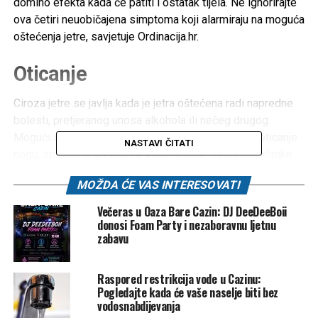
domino efekta kada će patiti i ostatak tijela. Ne ignorirajte
ova četiri neuobičajena simptoma koji alarmiraju na moguća
oštećenja jetre, savjetuje Ordinacija.hr.
Oticanje
Ciroza jetre se javlja kada je jetra oštećena radi napredne
bolesti, pretjeranog unosa alkohola ili nečeg drugog.
Mogući simptomi koji mogu ukazivati na cirozu je oticanje
NASTAVI ČITATI
nogu, stopala ili gležnjeva, kako navode stručnjaci klinike
Mayo. Svjetska zdravstvena organizacija pojašnjava kako
MOŽDA ĆE VAS INTERESOVATI
do toga dolazi radi pojačanog pritiska na venu portu što
može uzrokovati nakupljanje tekućine u nogama i
Večeras u Oaza Bare Cazin: DJ DeeDeeBoii
abdomenu.
donosi Foam Party i nezaboravnu ljetnu
zabavu
Dodatni simptomi koji se mogu primijetiti su gubitak
apetita i kilograma, žutica, mučnina ili nastanak modrica.
Raspored restrikcija vode u Cazinu:
Pogledajte kada će vaše naselje biti bez
Grčevi u mišićima
vodosnabdijevanja