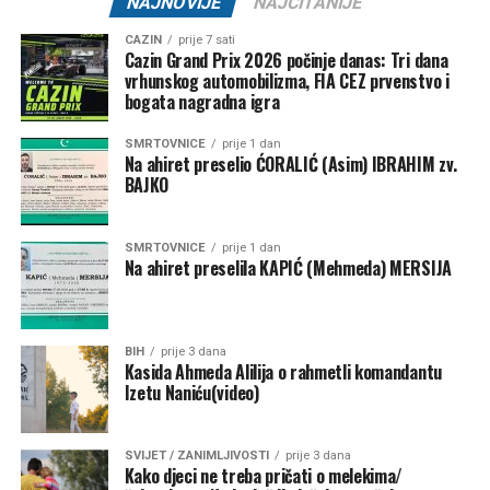
NAJNOVIJE
NAJČITANIJE
Allahov Poslanice?” – čudeći se upitaše ashabi. ”Može.
Kada budete naređivali zlo, a zabranjivali dobro. Tada se ni
CAZIN
prije 7 sati
Cazin Grand Prix 2026 počinje danas: Tri dana
vaši najučeniji ljudi neće moći snaći” – odgovori Poslanik
vrhunskog automobilizma, FIA CEZ prvenstvo i
s.a.w.s.. (el-Mu'udžem el-Kebir, el-Taberani, br.715.)
bogata nagradna igra
SMRTOVNICE
prije 1 dan
Na ahiret preselio ĆORALIĆ (Asim) IBRAHIM zv.
BAJKO
Kako su velike i veličanstvene ove rijeci Allahovog
Poslanika, s.a.v.s.! One izazivaju divljenje i povećavaju
naše uvjerenje i naše vjerovanje u istinitost njegovog
SMRTOVNICE
prije 1 dan
Na ahiret preselila KAPIĆ (Mehmeda) MERSIJA
poslanstva. Međutim, one također izazivaju zebnju i strah,
jer se, čini nam se, obistinjuju upravo u našem vremenu. U
vremenu koje je, s jedne strane, obilježeno nevjerovatnim
naučno-tehnološkim napretkom, a s druge strane još
BIH
prije 3 dana
Kasida Ahmeda Alilija o rahmetli komandantu
nevjerovatnijim moralnim posrnućem i sunovratom koji
Izetu Naniću(video)
prijeti da uništi sve duhovne i moralne potencijale i
vrijednosti kod čovjeka kao najsavršenijeg Allahovog
stvorenja.
SVIJET / ZANIMLJIVOSTI
prije 3 dana
Kako djeci ne treba pričati o melekima/