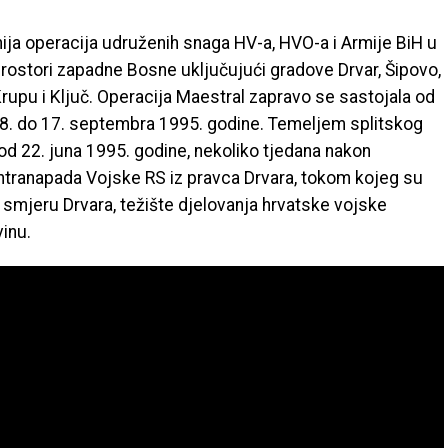
nija operacija udruženih snaga HV-a, HVO-a i Armije BiH u
prostori zapadne Bosne uključujući gradove Drvar, Šipovo,
upu i Ključ. Operacija Maestral zapravo se sastojala od
d 8. do 17. septembra 1995. godine. Temeljem splitskog
d 22. juna 1995. godine, nekoliko tjedana nakon
ontranapada Vojske RS iz pravca Drvara, tokom kojeg su
smjeru Drvara, težište djelovanja hrvatske vojske
inu.