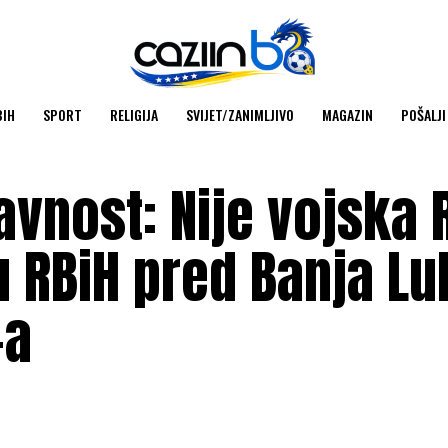
BIH
SPORT
RELIGIJA
SVIJET/ZANIMLJIVO
MAGAZIN
POŠALJI
avnost: Nije vojska 
u RBiH pred Banja L
-a