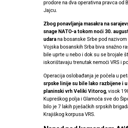
prodore na dva operativna pravca od
Jajcu.
Zbog ponavljanja masakra na sarajevs
snage NATO-a tokom noći 30. august
udara
na bosanske Srbe pod nazivom “
Vojska bosanskih Srba biva snažno ras
bile uprte u nebo i dok su se brojale š
iskorištavaju trenutak nemoći VRS i p
Operacija oslobađanja je počela u pe
srpske linije su bile lako razbijene i 
planinski vrh Veliki Vitorog
, visok 1
Kupreškog polja i Glamoča sve do Šip
bilo je 7 lakih pješačkih srpskih brigad
Krajiškog korpusa VRS.