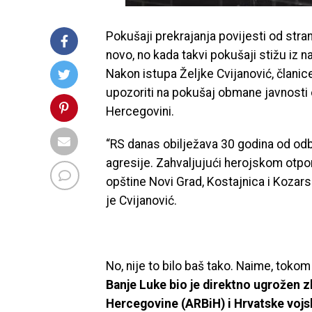
Pokušaji prekrajanja povijesti od stran
novo, no kada takvi pokušaji stižu iz n
Nakon istupa Željke Cvijanović, članic
upozoriti na pokušaj obmane javnosti 
Hercegovini.
“RS danas obilježava 30 godina od od
agresije. Zahvaljujući herojskom otp
opštine Novi Grad, Kostajnica i Kozars
je Cvijanović.
No, nije to bilo baš tako. Naime, toko
Banje Luke bio je direktno ugrožen 
Hercegovine (ARBiH) i Hrvatske vojs