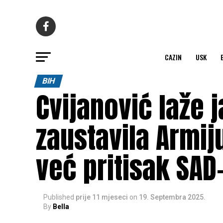
CAZIN
USK
BIH
Cvijanović laže j
zaustavila Armij
već pritisak SAD
Published
prije 11 mjeseci
on
19. Septembra 2025.
By
Bella