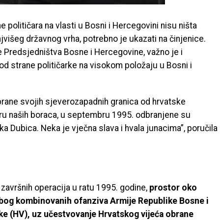
e političara na vlasti u Bosni i Hercegovini nisu ništa
ajvišeg državnog vrha, potrebno je ukazati na činjenice.
e Predsjedništva Bosne i Hercegovine, važno je i
od strane političarke na visokom položaju u Bosni i
brane svojih sjeverozapadnih granica od hrvatske
oru naših boraca, u septembru 1995. odbranjene su
ka Dubica. Neka je vječna slava i hvala junacima”, poručila
m završnih operacija u ratu 1995. godine,
prostor oko
zbog kombinovanih ofanziva Armije Republike Bosne i
ke (HV), uz učestvovanje Hrvatskog vijeća obrane