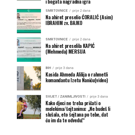
i bogata nagradna igra
SMRTOVNICE
prije 2 dana
Na ahiret preselio ĆORALIĆ (Asim)
IBRAHIM zv. BAJKO
SMRTOVNICE
prije 2 dana
Na ahiret preselila KAPIĆ
(Mehmeda) MERSIJA
BIH
prije 3 dana
Kasida Ahmeda Alilija o rahmetli
komandantu Izetu Naniću(video)
SVIJET / ZANIMLJIVOSTI
prije 3 dana
Kako djeci ne treba pričati o
melekima/šejtanima: „Ne budeš li
slušala, eto šejtana po tebe, dat
ću im da te odvedu!“