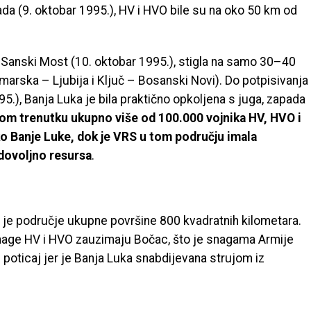
da (9. oktobar 1995.), HV i HVO bile su na oko 50 km od
 Sanski Most (10. oktobar 1995.), stigla na samo 30–40
arska – Ljubija i Ključ – Bosanski Novi). Do potpisivanja
, Banja Luka je bila praktično opkoljena s juga, zapada
tom trenutku ukupno više od 100.000 vojnika HV, HVO i
o Banje Luke, dok je VRS u tom području imala
z dovoljno resursa
.
je područje ukupne površine 800 kvadratnih kilometara.
nage HV i HVO zauzimaju Bočac, što je snagama Armije
poticaj jer je Banja Luka snabdijevana strujom iz