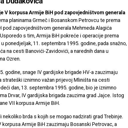
a Dudakovića
je V korpusa Armije BiH pod zapovjedništvom generala
ema planinama Grmeč i Bosanskom Petrovcu te prema
BiH pod zapovjedništvom generala Mehmeda Alagića
Usporedo s tim, Armija BiH pokreće i operacije prema
 u ponedjeljak, 11. septembra 1995. godine, pada snažno,
a na cesti Banovići-Zavidovići, a narednih dana u
ina Ozren.
5. godine, snage IV gardijske brigade HV-a zauzimaju
 strateški iznimno važan prijevoj Mliništa na cesti
deći dan, 13. septembra 1995. godine, bio je iznimno
ma Drvar, IV gardijska brigada zauzima grad Jajce. Istog
ane VII korpusa Armije BiH.
i nekoliko brda s kojih se mogao nadzirati grad Trebinje.
V korpusa Armije BiH zauzimaju Bosanski Petrovac, a