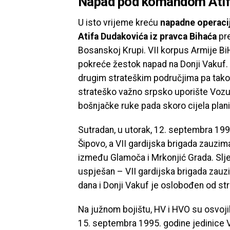
Napad pod komandom Atif
U isto vrijeme kreću
napadne operaci
Atifa Dudakovića iz pravca Bihaća
pr
Bosanskoj Krupi. VII korpus Armije 
pokreće žestok napad na Donji Vakuf. 
drugim strateškim područjima pa tako
strateško važno srpsko uporište Vozuć
bošnjačke ruke pada skoro cijela plan
Sutradan, u utorak, 12. septembra 199
Šipovo, a VII gardijska brigada zauzima
između Glamoča i Mrkonjić Grada. Slje
uspješan – VII gardijska brigada zauzi
dana i Donji Vakuf je oslobođen od str
Na južnom bojištu, HV i HVO su osvojil
15. septembra 1995. godine jedinice 