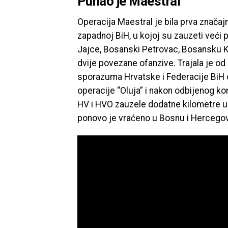
Puhao je Maestral
Operacija Maestral je bila prva značaj
zapadnoj BiH, u kojoj su zauzeti veći 
Jajce, Bosanski Petrovac, Bosansku Kr
dvije povezane ofanzive. Trajala je o
sporazuma Hrvatske i Federacije BiH o
operacije “Oluja” i nakon odbijenog k
HV i HVO zauzele dodatne kilometre u 
ponovo je vraćeno u Bosnu i Hercegov