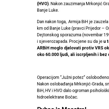
(HVO)
. Nakon zauzimanja Mrkonjić Gra
Banje Luke.
Dan nakon toga, Armija BiH je zauzela
km od Banje Luke (pravci Prijedor – Om
Dejtonskog sporazuma (novembar 1995.)
i sjeverozapada. Procjene su da je
u 
ARBiH moglo djelovati protiv VRS ok
oko 60.000 ljudi, ali iscrpljenih i be
Operacijom “Južni potez” oslobođeno 
Nakon oslobađanja Mrkonjić-Grada, s
BiH, HV i HVO dalo ogroman psihološki 
hidroelektrane Bočac.