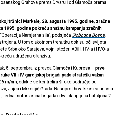
 Bosanskog Grahova prema Drvaru i od Glamoča prema
koj tržnici Markale, 28. augusta 1995. godine, zračne
a 1995. godine pokreću snažnu kampanju zračnih
Operacija Namjerna sila”, podsjeća
Slobodna Bosna
.
trojena. U tom olakotnom trenutku dok su oči svijeta
tete Srba oko Sarajeva, vojni stožeri ABiH, HV-a i HVO-a
okreću udruženu ofanzivu.
tak, 8. septembra iz pravca Glamoča i Kupresa –
prve
u ruke VII i IV gardijskoj brigadi pada strateški važan
906 m/nm, odakle se kontrolira široko područje od
ova, Jajca i Mrkonjić Grada. Nasuprot hrvatskim snagama
a, jedna motorizirana brigada i dva oklopljena bataljona 2.