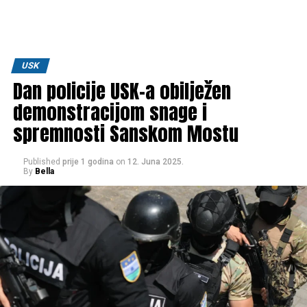
USK
Dan policije USK-a obilježen
demonstracijom snage i
spremnosti Sanskom Mostu
Published
prije 1 godina
on
12. Juna 2025.
By
Bella