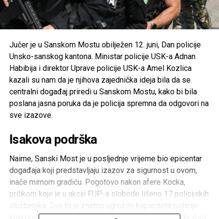
Jučer je u Sanskom Mostu obilježen 12. juni, Dan policije
Unsko-sanskog kantona. Ministar policije USK-a Adnan
Habibija i direktor Uprave policije USK-a Amel Kozlica
kazali su nam da je njihova zajednička ideja bila da se
centralni događaj priredi u Sanskom Mostu, kako bi bila
poslana jasna poruka da je policija spremna da odgovori na
sve izazove.
Isakova podrška
Naime, Sanski Most je u posljednje vrijeme bio epicentar
događaja koji predstavljaju izazov za sigurnost u ovom,
inače mirnom gradiću. Pogotovo nakon afere Kocka,
prilikom koje je u akciji FUP-a slobode lišeno 17 policijskih
službenika. Sve to je znatno ugrozilo kapacitete policije
koja pojačanim naporom u Sanskom Mostu nastoji da vrati