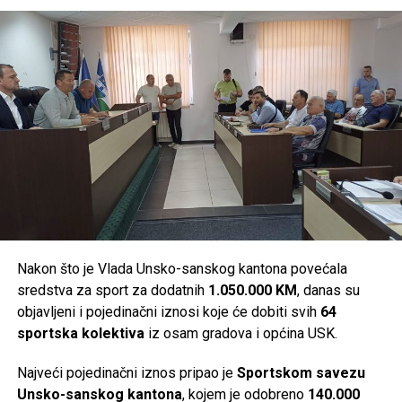
sanskog kantona.
Post
Share
Share
Tweet
Share
Mail
Nakon što je Vlada Unsko-sanskog kantona povećala
sredstva za sport za dodatnih
1.050.000 KM
, danas su
objavljeni i pojedinačni iznosi koje će dobiti svih
64
sportska kolektiva
iz osam gradova i općina USK.
Najveći pojedinačni iznos pripao je
Sportskom savezu
Unsko-sanskog kantona
, kojem je odobreno
140.000