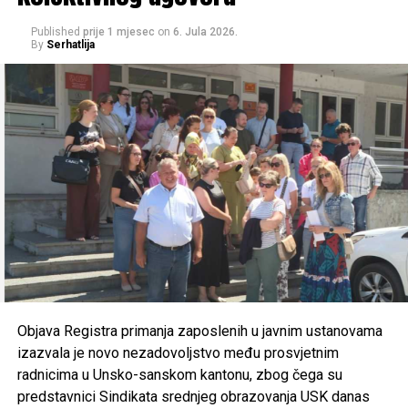
Košarkaški klub “Željo 1971” Bihać –
55.000 KM
Published
prije 1 mjesec
on
6. Jula 2026.
By
Serhatlija
Gradski sportski savez Cazin –
50.000 KM
Konjički klub “Krajišnik” Velika Kladuša –
50.000
KM
Konjički klub “Potkovica” Sanski Most –
50.000 KM
Konjički klub “Jedinstvo” Bihać –
40.000 KM
Konjički klub “Cazin” –
40.000 KM
Rukometni klub “Sana 7” Sanski Most –
35.000 KM
Raspodjela sredstava po gradovima
i klubovima
Objava Registra primanja zaposlenih u javnim ustanovama
Cazin – 166.200 KM
izazvala je novo nezadovoljstvo među prosvjetnim
radnicima u Unsko-sanskom kantonu, zbog čega su
Gradski sportski savez Cazin –
50.000 KM
predstavnici Sindikata srednjeg obrazovanja USK danas