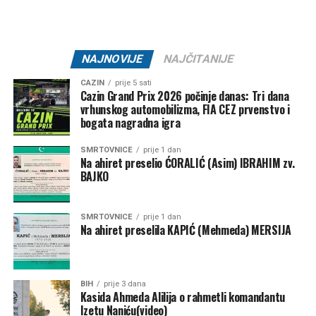
KK “Bratstvo” –
7.500 KM
NK “Željezničar 73” –
7.500 KM
NAJNOVIJE
NAJČITANIJE
MNK “Željo” –
5.000 KM
CAZIN
prije 5 sati
Cazin Grand Prix 2026 počinje danas: Tri dana
Klub borilačkih sportova “Serhat” –
1.500 KM
vrhunskog automobilizma, FIA CEZ prvenstvo i
Ključ – 84.000 KM
bogata nagradna igra
SMRTOVNICE
prije 1 dan
NK “Ključ” –
80.000 KM
Na ahiret preselio ĆORALIĆ (Asim) IBRAHIM zv.
BAJKO
Kanu-kajakaški klub “K4” –
2.000 KM
FK “Bajer 99” Velagići –
1.000 KM
SMRTOVNICE
prije 1 dan
Na ahiret preselila KAPIĆ (Mehmeda) MERSIJA
NK “Omladinac” Sanica –
1.000 KM
Bužim – 27.000 KM
BIH
prije 3 dana
NK “Vitez” –
10.000 KM
Kasida Ahmeda Alilija o rahmetli komandantu
Izetu Naniću(video)