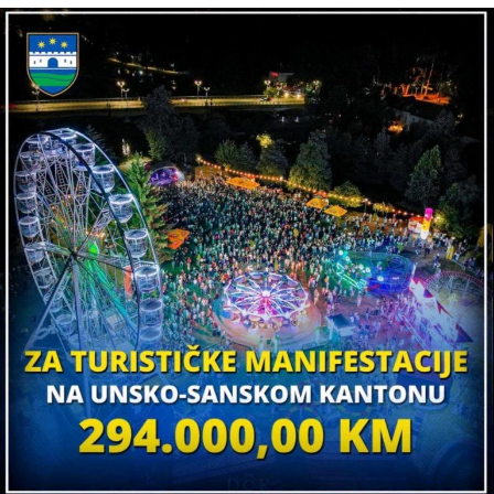
UP NEXT
Tragedija u Krajini: U rijeci Uni se utopio 18-godišnji
Denis Salkić
DON'T MISS
Turisti u mraku, kolone nepregledne: Granični prijelaz
Ripač 23 godine bez struje, je li Krajina u BiH ili nekoj
drugoj državi