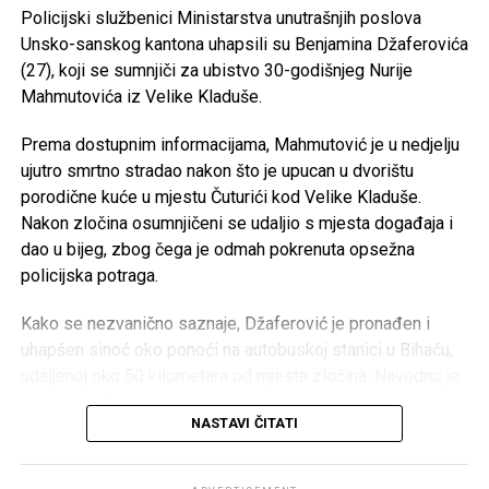
OKK “Sana” –
25.000 KM
Policijski službenici Ministarstva unutrašnjih poslova
https://antikorupcijausk.ba/V2/registar-zaposlenih-u-
Unsko-sanskog kantona uhapsili su Benjamina Džaferovića
SPD “Mulež” –
15.000 KM
javnom-sektoru/
(27), koji se sumnjiči za ubistvo 30-godišnjeg Nurije
SRD “Devet rijeka” –
15.000 KM
Mahmutovića iz Velike Kladuše.
Post
Share
Share
ŠN “Dream Team” –
10.000 KM
Prema dostupnim informacijama, Mahmutović je u nedjelju
Tweet
Share
AK “Sana” –
10.000 KM
ujutro smrtno stradao nakon što je upucan u dvorištu
porodične kuće u mjestu Čuturići kod Velike Kladuše.
Fitness klub “Sana” –
8.000 KM
Mail
Nakon zločina osumnjičeni se udaljio s mjesta događaja i
Judo klub “Sanski Most” –
7.500 KM
dao u bijeg, zbog čega je odmah pokrenuta opsežna
Karate klub “Hurije” –
5.000 KM
policijska potraga.
ŽOK “Sana” –
5.000 KM
Kako se nezvanično saznaje, Džaferović je pronađen i
Ronilački klub “Vir” –
5.000 KM
uhapšen sinoć oko ponoći na autobuskoj stanici u Bihaću,
udaljenoj oko 50 kilometara od mjesta zločina. Navodno je
Judo klub “Sana” –
3.000 KM
čekao autobus kojim je planirao nastaviti bijeg.
Velika Kladuša – 133.000 KM
NASTAVI ČITATI
Akciju hapšenja izveli su pripadnici Specijalne jedinice
MUP-a USK, nakon čega je osumnjičeni priveden na dalju
Konjički klub “Krajišnik” –
50.000 KM