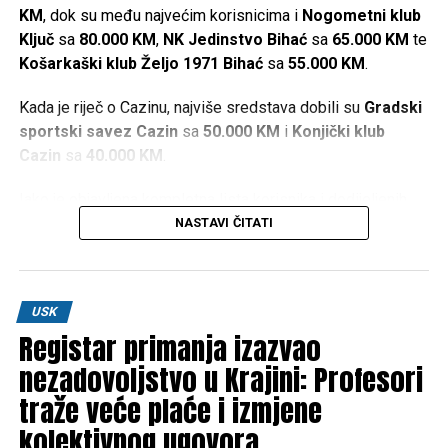
KM
, dok su među najvećim korisnicima i
Nogometni klub
Ključ
sa
80.000 KM
,
NK Jedinstvo Bihać
sa
65.000 KM
te
Košarkaški klub Željo 1971 Bihać
sa
55.000 KM
.
Kada je riječ o Cazinu, najviše sredstava dobili su
Gradski
sportski savez Cazin
sa
50.000 KM
i
Konjički klub
Cazin
sa
40.000 KM
.
Iako je objavljena kompletna lista korisnika i dodijeljenih
iznosa, u dostupnim informacijama nisu navedeni kriteriji
NASTAVI ČITATI
prema kojima je određeno koliko će sredstava dobiti
pojedini sportski kolektiv.
Najveći pojedinačni iznosi
USK
Registar primanja izazvao
nezadovoljstvo u Krajini: Profesori
Sportski savez USK –
140.000 KM
traže veće plaće i izmjene
Nogometni klub “Ključ” –
80.000 KM
kolektivnog ugovora
Nogometni klub “Jedinstvo” Bihać –
65.000 KM