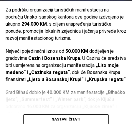
Za podršku organizaciji turističkih manifestacija na
području Unsko-sanskog kantona ove godine izdvojeno je
ukupno
294.000 KM
, s ciljem unapređenja turističke
ponude, promocije lokalnih zajednica i jačanja privrede kroz
razvoj manifestacionog turizma.
Najveći pojedinačni iznos od
50.000 KM
dodijeljen je
gradovima
Cazin
i
Bosanska Krupa
. U Cazinu će sredstva
biti usmjerena na organizaciju manifestacija
„Lito moje
medeno“
i
„Cazinska regata“
, dok će Bosanska Krupa
finansirati
„Ljeto u Bosanskoj Krupi“
i
„Krupsku regatu“
.
Grad
Bihać
dobio je
40.000 KM
za manifestacije
„Bihaćko
ljeto“
,
„Summerfest“
i
„Winter park“
, dok je
Ključu
odobreno
46.000 KM
za organizaciju
„Ključke zime“
i
„Ključke regate“
.
NASTAVI ČITATI
Po
36.000 KM
dodijeljeno je
Bosanskom Petrovcu
za