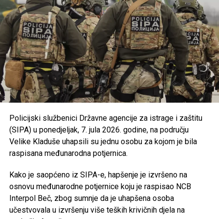
Usvojena je nova odluka kojom se uređuju uslovi i
kriteriji za ostvarivanje prava na prednost pri
zapošljavanju i zadržavanju na poslu pripadnika
branilačkih kategorija.
Podržan je projekat Osnovne škole “Jezerski” iz
Bosanske Krupe, koji se realizuje u saradnji s
UNDP-om u okviru aktivnosti zelene tranzicije u
Bosni i Hercegovini.
Usvojen je program utroška grant sredstava za
Policijski službenici Državne agencije za istrage i zaštitu
Bihaćko muftijstvo i Ilmijju u ukupnom iznosu od
(SIPA) u ponedjeljak, 7. jula 2026. godine, na području
147.000 KM
.
Velike Kladuše uhapsili su jednu osobu za kojom je bila
Iz Vlade USK poručuju da će i u narednom periodu
raspisana međunarodna potjernica.
nastaviti provoditi mjere usmjerene na unapređenje
obrazovanja, podršku boračkoj populaciji, razvoj
Kako je saopćeno iz SIPA-e, hapšenje je izvršeno na
turizma i poboljšanje kvaliteta života građana
osnovu međunarodne potjernice koju je raspisao NCB
Unsko-sanskog kantona.
Interpol Beč, zbog sumnje da je uhapšena osoba
učestvovala u izvršenju više teških krivičnih djela na