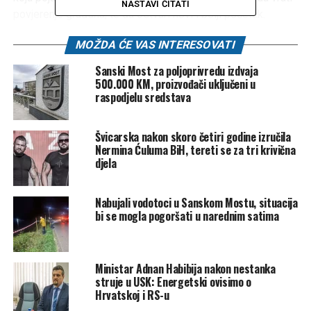
NASTAVI ČITATI
povjerenje građana, te da ostvari novi i bolji početak.
Napore MUP-a USK-a prepoznao je i federalni ministar
MOŽDA ĆE VAS INTERESOVATI
policije Ramo Isak, koji je došao u Sanski Most da podrži
Sanski Most za poljoprivredu izdvaja
ovo obilježavanje Dana policije. Njegov dolazak
500.000 KM, proizvođači uključeni u
helikopterom, kruženje iznad Trga ljiljana, gdje se odvijala
raspodjelu sredstava
vježba, te ulazak na mjesto događanja uz pratnju i rotacije,
izazvali su glasno oduševljenje građana Sanskog Mosta.
Švicarska nakon skoro četiri godine izručila
Nermina Ćuluma BiH, tereti se za tri krivična
Ipak, najzaslužniji za jučerašnji spektakl u Sani bili su
djela
pripadnici različitih jedinica MUP-a USK-a. U pokaznoj
vježbi predstavili su belgijskog ovčara koji je sa lakoćom
Nabujali vodotoci u Sanskom Mostu, situacija
pronalazio narkotike skrivene u automobilu kod vozača.
bi se mogla pogoršati u narednim satima
Uslijedila je vježba odgovora na terorističku prijetnju, gdje
su pripadnici specijalne policije uspješno neutralizovali
prijetnju više lica naoružanih dugim cijevima.
Ministar Adnan Habibija nakon nestanka
struje u USK: Energetski ovisimo o
Dejstva na vodi
Hrvatskoj i RS-u