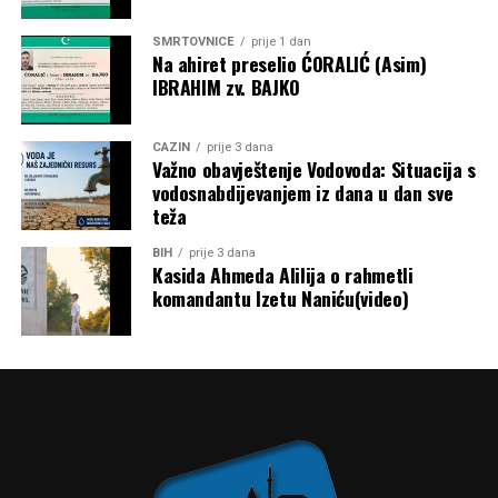
obrazloženje metodologije raspodjele nije objavljeno.
SMRTOVNICE
prije 1 dan
Post
Share
Share
Na ahiret preselio ĆORALIĆ (Asim)
IBRAHIM zv. BAJKO
Tweet
Share
CAZIN
prije 3 dana
Mail
Važno obavještenje Vodovoda: Situacija s
vodosnabdijevanjem iz dana u dan sve
teža
BIH
prije 3 dana
Kasida Ahmeda Alilija o rahmetli
komandantu Izetu Naniću(video)