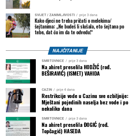
FK “Bratstvo-Veterani” –
5.000 KM
FK “Konjodor” –
3.000 KM
SVIJET / ZANIMLJIVOSTI
prije 3 dana
Kako djeci ne treba pričati o melekima/
FK “Bužim” –
3.000 KM
šejtanima: „Ne budeš li slušala, eto šejtana po
OK “Bužim” –
3.000 KM
tebe, dat ću im da te odvedu!“
Airsoft klub “Otpisani” –
2.000 KM
NAJČITANIJE
ŽOK “Bužim” –
1.000 KM
SMRTOVNICE
prije 3 dana
Bosanski Petrovac – 3.500 KM
Na ahiret preselila HODŽIĆ (rođ.
BEŠIRAVIĆ) (ISMET) VAHIDA
Udruženje košarkaškog sporta “Mladost” –
2.000
KM
CAZIN
prije 4 dana
Restrikcije vode u Cazinu sve ozbiljnije:
Karate klub “Mladost” –
1.500 KM
Mještani pojedinih naselja bez vode i po
nekoliko dana
Objavljivanjem kompletne liste korisnika javnost je po prvi
put dobila detaljan uvid u raspodjelu dodatnih budžetskih
SMRTOVNICE
prije 3 dana
sredstava za sport. Ostaje otvoreno pitanje prema kojim su
Na ahiret preselila ĐOGIĆ (rođ.
Topčagić) HASEDA
kriterijima određeni pojedinačni iznosi, budući da