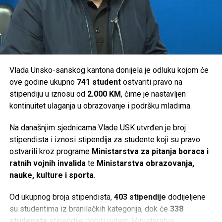
Sanski Most –
36.000 KM
Velika Kladuša –
36.000 KM
Ukupno je za podršku turističkim manifestacijama na
području Unsko-sanskog kantona izdvojeno
294.000 KM
.
Vlada Unsko-sanskog kantona donijela je odluku kojom će
ove godine ukupno
741 student
ostvariti pravo na
Post
Share
Share
stipendiju u iznosu od
2.000 KM
, čime je nastavljen
kontinuitet ulaganja u obrazovanje i podršku mladima.
Tweet
Share
Na današnjim sjednicama Vlade USK utvrđen je broj
Mail
stipendista i iznosi stipendija za studente koji su pravo
ostvarili kroz programe
Ministarstva za pitanja boraca i
ratnih vojnih invalida
te
Ministarstva obrazovanja,
nauke, kulture i sporta
.
Od ukupnog broja stipendista,
403 stipendije
dodijeljene
su studentima iz branilačkih kategorija, dok će
338
studenata
stipendije dobiti putem Ministarstva