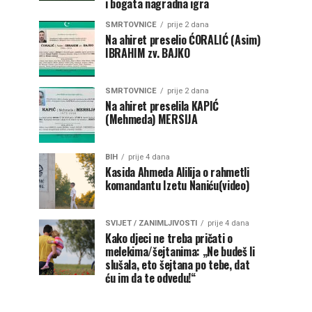
i bogata nagradna igra
SMRTOVNICE
prije 2 dana
Na ahiret preselio ĆORALIĆ (Asim)
IBRAHIM zv. BAJKO
SMRTOVNICE
prije 2 dana
Na ahiret preselila KAPIĆ
(Mehmeda) MERSIJA
BIH
prije 4 dana
Kasida Ahmeda Alilija o rahmetli
komandantu Izetu Naniću(video)
SVIJET / ZANIMLJIVOSTI
prije 4 dana
Kako djeci ne treba pričati o
melekima/šejtanima: „Ne budeš li
slušala, eto šejtana po tebe, dat
ću im da te odvedu!“