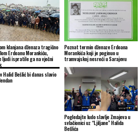
om klanjana dženaza tragično
Poznat termin dženaze Erdoana
lom Erdoanu Morankiću,
Morankića koji je poginuo u
 ljudi ispratile ga na vječni
tramvajskoj nesreći u Sarajevu
k
iv Halid Bešlić bi danas slavio
đendan
Pogledajte ludo slavlje Zmajeva u
svlačionici uz “Ljiljane” Halida
Bešlića