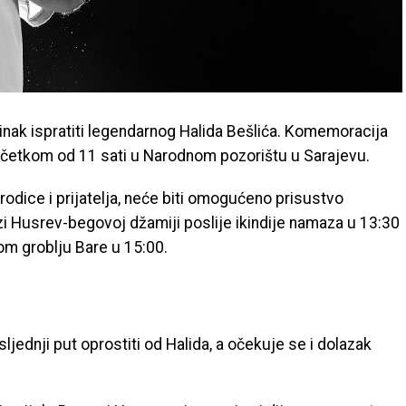
činak ispratiti legendarnog Halida Bešlića. Komemoracija
očetkom od 11 sati u Narodnom pozorištu u Sarajevu.
rodice i prijatelja, neće biti omogućeno prisustvo
zi Husrev-begovoj džamiji poslije ikindije namaza u 13:30
kom groblju Bare u 15:00.
osljednji put oprostiti od Halida, a očekuje se i dolazak