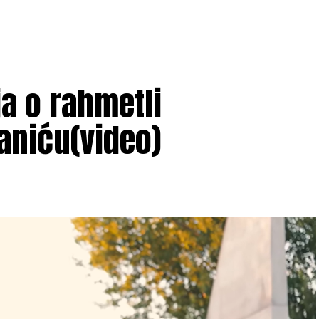
ja o rahmetli
aniću(video)