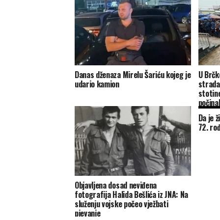
Danas dženaza Mirelu Šariću kojeg je
U Brčk
udario kamion
strada
stotine
počina
Da je ž
72. ro
Objavljena dosad neviđena
fotografija Halida Bešlića iz JNA: Na
služenju vojske počeo vježbati
pjevanje