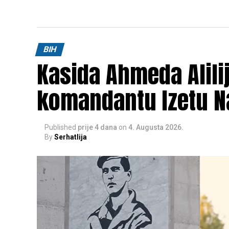
BIH
Kasida Ahmeda Alili
komandantu Izetu N
Published
prije 4 dana
on
4. Augusta 2026.
By
Serhatlija