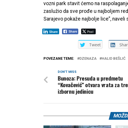
vozni park stavit ćemo na raspolaganje
zaslužio da sve prođe u najboljem red
Sarajevo pokaže najbolje lice”, naveli s
Post
Share
Share
Tweet
Shar
POVEZANE TEME:
DZENAZA
HALID BEŠLIĆ
DON'T MISS
Bunoza: Presuda u predmetu
“Kovačević” otvara vrata za tr
izbornu jedinicu
MOŽDA