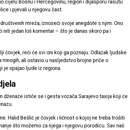
io cijelu Bosnu i Hercegovinu, region i dijasporu rasutu
lice i pjevali u njegovu čast.
društvenih mreža, iznoseći svoje anegdote s njim. Ono
i niti jedan loš komentar – što je danas skoro pa i
olji čovjek, reći će svi oni koji ga poznaju. Odlazak ljudske
mnogih, ali ostavio u nasljedstvo brojne priče o
 je spajao ljude iz regiona.
djela
an dženaze ističe se i gesta vozača Sarajevo taxija koji će
enazu.
ine. Halid Bešlić je čovjek i ličnost o kojoj ne treba trošiti
najmanje što možemo za njega i njegovu porodicu. Sav naš