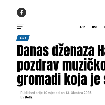
CAZIN
USK
BIH
Danas dženaza Ha
pozdrav muzičkoj
gromadi koja je 
Published
prije 10 mjeseci
on
13. Oktobra 2025.
By
Bella