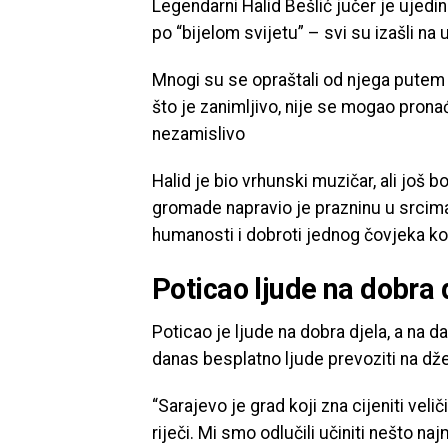
Legendarni Halid Bešlić jučer je ujedin
po “bijelom svijetu” – svi su izašli na u
Mnogi su se opraštali od njega putem 
što je zanimljivo, nije se mogao pronać
nezamislivo
Halid je bio vrhunski muzičar, ali još b
gromade napravio je prazninu u srcima 
humanosti i dobroti jednog čovjeka koji
Poticao ljude na dobra 
Poticao je ljude na dobra djela, a na d
danas besplatno ljude prevoziti na dž
“Sarajevo je grad koji zna cijeniti velič
riječi. Mi smo odlučili učiniti nešto 