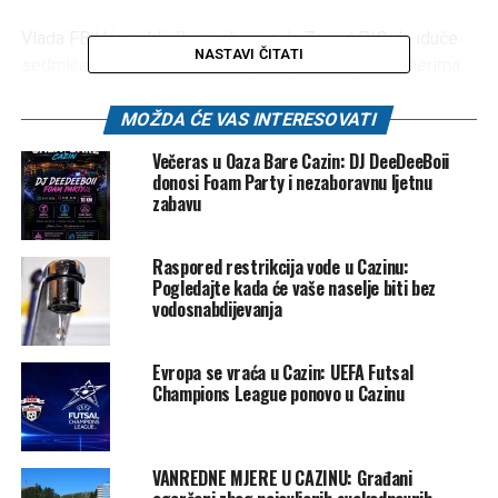
Vlada FBiH je zaključkom obavezala Zavod PIO da iduće
NASTAVI ČITATI
sedmice krene u aktivnosti isplate pomoći penzionerima.
Post
Share
Share
MOŽDA ĆE VAS INTERESOVATI
Večeras u Oaza Bare Cazin: DJ DeeDeeBoii
Tweet
Share
donosi Foam Party i nezaboravnu ljetnu
zabavu
Mail
Raspored restrikcija vode u Cazinu:
POVEZANE TEME:
CAZIN
JEDNOKRATNA POMOĆ
Pogledajte kada će vaše naselje biti bez
NERMIN NIKŠIĆ
PENZIONERI
VLADA FBIH
vodosnabdijevanja
UP NEXT
Stravična nesreća u BiH: Poginula jedna osoba, auto
Evropa se vraća u Cazin: UEFA Futsal
završio na krovu
Champions League ponovo u Cazinu
DON'T MISS
Prve posljedice gubitka kontrole SNSD-a u Domu naroda
PSBiH: Vlast preglasana, Čović u šoku, Špirić izbačen iz
VANREDNE MJERE U CAZINU: Građani
Komisije za OSA-u