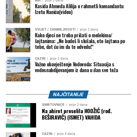
BIH
prije 2 dana
Kasida Ahmeda Alilija o rahmetli komandantu
Izetu Naniću(video)
SVIJET / ZANIMLJIVOSTI
prije 2 dana
Kako djeci ne treba pričati o melekima/
šejtanima: „Ne budeš li slušala, eto šejtana po
tebe, dat ću im da te odvedu!“
CAZIN
prije 2 dana
Važno obavještenje Vodovoda: Situacija s
vodosnabdijevanjem iz dana u dan sve teža
NAJČITANIJE
SMRTOVNICE
prije 2 dana
Na ahiret preselila HODŽIĆ (rođ.
BEŠIRAVIĆ) (ISMET) VAHIDA
CAZIN
prije 4 dana