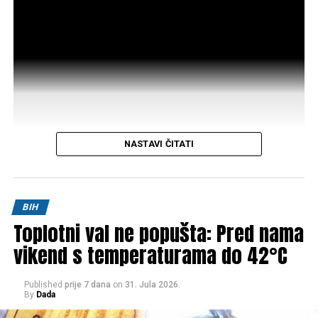
NASTAVI ČITATI
Post
Share
Share
BIH
Toplotni val ne popušta: Pred nama
Tweet
Share
vikend s temperaturama do 42°C
Mail
Published
prije 7 dana
on
31. Jula 2026.
By
Dada