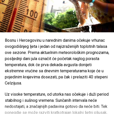
otkazani koncert ili festivalski događaj postane važniji od
ljudskih života i tragedije koja je pogodila cijelu zajednicu.
Organizatori Zenica Summer Festa poručili su da je odluka
o otkazivanju donesena iz poštovanja prema nastradalima i
njihovim porodicama, naglašavajući da će prilika za muziku
i zabavu uvijek biti, dok izgubljeni životi ne mogu biti
Bosnu i Hercegovinu u narednim danima očekuje vrhunac
vraćeni.
ovogodišnjeg ljeta i jedan od najizraženijih toplotnih talasa
ove sezone. Prema aktuelnim meteorološkim prognozama,
Brojni građani podržali su ovu odluku, ističući da u
posljednji dani jula označit će početak naglog porasta
trenucima kolektivne tuge solidarnost i suosjećanje moraju
temperatura, dok će prva dekada avgusta donijeti
biti ispred svih drugih interesa.
ekstremne vrućine sa dnevnim temperaturama koje će u
pojedinim krajevima dosezati, pa čak i prelaziti 40 stepeni
Rasprava koja se razvila na društvenim mrežama još
Celzijusa.
jednom je pokazala koliko je važno njegovati kulturu
empatije, poštovanja i odgovornosti, posebno u trenucima
Uz visoke temperature, od utorka nas očekuje i duži period
kada cijela zajednica dijeli bol zbog nenadoknadivog
stabilnog i sušnog vremena. Sunčanih intervala neće
gubitka.
nedostajati, a značajnijih padavina gotovo da neće biti. Tek
ponegdje se može razviti kratkotrajan lokalni ljetni pljusak,