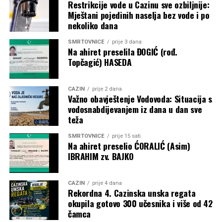
Restrikcije vode u Cazinu sve ozbiljnije:
Mještani pojedinih naselja bez vode i po
nekoliko dana
SMRTOVNICE
prije 3 dana
Na ahiret preselila ĐOGIĆ (rođ.
Topčagić) HASEDA
CAZIN
prije 2 dana
Važno obavještenje Vodovoda: Situacija s
vodosnabdijevanjem iz dana u dan sve
teža
SMRTOVNICE
prije 15 sati
Na ahiret preselio ĆORALIĆ (Asim)
IBRAHIM zv. BAJKO
CAZIN
prije 4 dana
Rekordna 4. Cazinska unska regata
okupila gotovo 300 učesnika i više od 42
čamca