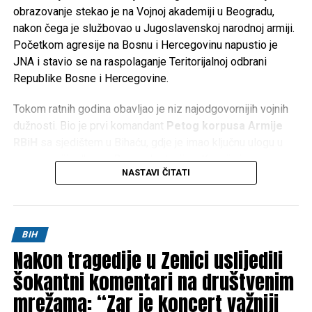
obrazovanje stekao je na Vojnoj akademiji u Beogradu,
nakon čega je službovao u Jugoslavenskoj narodnoj armiji.
Početkom agresije na Bosnu i Hercegovinu napustio je
JNA i stavio se na raspolaganje Teritorijalnoj odbrani
Republike Bosne i Hercegovine.
Tokom ratnih godina obavljao je niz najodgovornijih vojnih
dužnosti. Bio je prvi komandant
Petog korpusa Armije
RBiH
sa sjedištem u Bihaću, gdje je imao ključnu ulogu u
organizaciji odbrane Bosanske krajine. Kasnije je preuzeo
NASTAVI ČITATI
komandu nad
Četvrtim korpusom Armije RBiH
u
Mostaru, a obavljao je i dužnost načelnika Uprave za
politička pitanja Generalštaba Armije RBiH.
BIH
Za doprinos u odbrani Bosne i Hercegovine odlikovan je
Nakon tragedije u Zenici uslijedili
brojnim vojnim i državnim priznanjima te je ostao upamćen
kao jedan od ključnih stratega u organizaciji i razvoju Armije
šokantni komentari na društvenim
Republike Bosne i Hercegovine.
mrežama: “Zar je koncert važniji