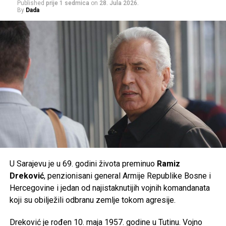
Published
prije 1 sedmica
on
28. Jula 2026.
Građanima se savjetuje da izbjegavaju duži boravak na
By
Dada
suncu u najtoplijem dijelu dana, unose dovoljno tečnosti i
prate preporuke nadležnih službi, jer će naredni dani
donijeti ekstremne ljetne vrućine kakve se rijetko bilježe.
Post
Share
Share
Tweet
Share
Mail
U Sarajevu je u 69. godini života preminuo
Ramiz
Dreković
, penzionisani general Armije Republike Bosne i
Hercegovine i jedan od najistaknutijih vojnih komandanata
koji su obilježili odbranu zemlje tokom agresije.
Dreković je rođen 10. maja 1957. godine u Tutinu. Vojno