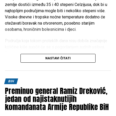
zemlje dostići između 35 i 40 stepeni Celzijusa, dok bi u
najtoplijim područjima mogle biti i nekoliko stepeni više.
Visoke dnevne i tropske noćne temperature dodatno će
otežavati boravak na otvorenom, posebno starijim
osobama, hroničnim bolesnicima i djeci.
Područja koja tokom proteklih dana nisu dobila značajnije
količine kiše suočit će se s pogoršanjem sušnih uslova.
Dugotrajan izostanak padavina mogao bi izazvati ozbiljne
NASTAVI ČITATI
posljedice za poljoprivredu, vodotokove i povećati rizik od
izbijanja šumskih i niskih požara.
Meteorolozi za sada ne mogu sa sigurnošću odrediti kada
BIH
će doći do promjene vremena. Prema trenutnim
Preminuo general Ramiz Dreković,
prognostičkim modelima, toplotni talas će potrajati
najmanje do oko
jedan od najistaknutijih
10. augusta
, ali je riječ o periodu koji je
još uvijek dovoljno udaljen da bi prognoze bile potpuno
komandanata Armije Republike BiH
pouzdane.