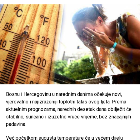
do 40 stepeni
, odnosno do
42 stepena
u Hercegovini.
Zbog ekstremno visokih temperatura, nadležni pozivaju
građane na dodatni oprez. Preporučuje se redovna
hidratacija, izbjegavanje boravka na otvorenom u
najtoplijem dijelu dana, nošenje lagane i svijetle odjeće te
zaštita od direktnog sunčevog zračenja.
Poseban oprez savjetuje se
starijim osobama, djeci,
hroničnim bolesnicima i svima koji rade na otvorenom
,
uz preporuku da se pridržavaju savjeta ljekara i, ukoliko je
moguće, borave u rashlađenim prostorijama tokom
najtoplijeg dijela dana.
Bosnu i Hercegovinu u narednim danima očekuje novi,
vjerovatno i najizraženiji toplotni talas ovog ljeta. Prema
Post
Share
Share
aktuelnim prognozama, narednih desetak dana obilježit će
stabilno, sunčano i izuzetno vruće vrijeme, bez značajnijih
Tweet
Share
padavina.
Mail
Već početkom augusta temperature će u većem dijelu