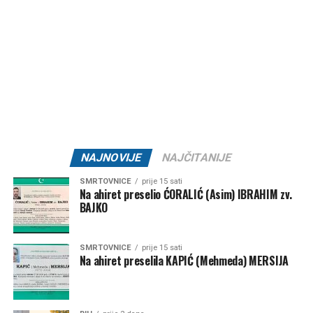
padavine za sada nisu na vidiku.
Post
Share
Share
Tweet
Share
Mail
NAJNOVIJE
NAJČITANIJE
SMRTOVNICE
prije 15 sati
Na ahiret preselio ĆORALIĆ (Asim) IBRAHIM zv.
BAJKO
SMRTOVNICE
prije 15 sati
Na ahiret preselila KAPIĆ (Mehmeda) MERSIJA