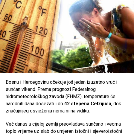
Bosnu i Hercegovinu očekuje još jedan izuzetno vruć i
sunčan vikend. Prema prognozi Federalnog
hidrometeorološkog zavoda (FHMZ), temperature će
narednih dana dosezati i do
42 stepena Celzijusa
, dok
značajnijeg osvježenja nema ni na vidiku.
Već danas u cijeloj zemlji preovladava sunčano i veoma
toplo vrijeme uz slab do umjeren istočni i sjeveroistočni