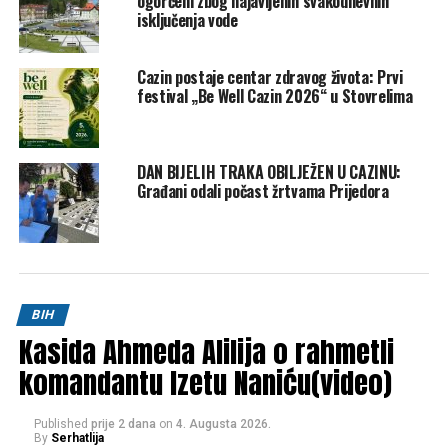
ogorčeni zbog najavljenih svakodnevnih
isključenja vode
Cazin postaje centar zdravog života: Prvi
festival „Be Well Cazin 2026“ u Stovrelima
DAN BIJELIH TRAKA OBILJEŽEN U CAZINU:
Građani odali počast žrtvama Prijedora
BIH
Kasida Ahmeda Alilija o rahmetli
komandantu Izetu Naniću(video)
Published
prije 2 dana
on
4. Augusta 2026.
By
Serhatlija