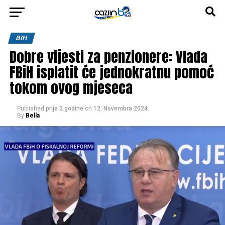
BIH
Dobre vijesti za penzionere: Vlada
FBiH isplatit će jednokratnu pomoć
tokom ovog mjeseca
Published
prije 2 godine
on
12. Novembra 2024.
By
Bella