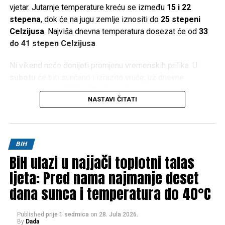
vjetar. Jutarnje temperature kreću se između
15 i 22
stepena
, dok će na jugu zemlje iznositi do
25 stepeni
Celzijusa
. Najviša dnevna temperatura dosezat će od
33
do 41 stepen Celzijusa
.
Ni vikend neće donijeti promjenu vremenskih prilika. U
subotu
će biti sunčano i izrazito vruće, uz dnevne
temperature od
33 do 40 stepeni
, dok će se u
NASTAVI ČITATI
Hercegovini živa u termometru penjati i do
42 stepena
Celzijusa
.
Slično vrijeme očekuje se i u
nedjelju
, kada će maksimalne
BIH
temperature u većem dijelu zemlje iznositi između
34 i 40
BiH ulazi u najjači toplotni talas
stepeni
, a na jugu ponovo do
42 stepena Celzijusa
.
ljeta: Pred nama najmanje deset
Prema trenutnim prognozama, ni početak naredne sedmice
dana sunca i temperatura do 40°C
neće donijeti olakšanje. Nastavit će se sunčano i vrlo toplo
vrijeme, uz jutarnje temperature od
15 do 22 stepena
(na
Published
prije 1 sedmica
on
28. Jula 2026.
jugu do
25
), dok će dnevne vrijednosti ponovo dosezati
34
By
Dada