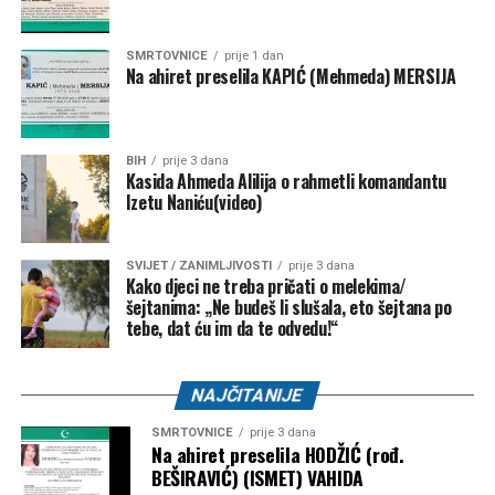
SMRTOVNICE
prije 1 dan
Na ahiret preselila KAPIĆ (Mehmeda) MERSIJA
BIH
prije 3 dana
Kasida Ahmeda Alilija o rahmetli komandantu
Izetu Naniću(video)
SVIJET / ZANIMLJIVOSTI
prije 3 dana
Kako djeci ne treba pričati o melekima/
šejtanima: „Ne budeš li slušala, eto šejtana po
tebe, dat ću im da te odvedu!“
NAJČITANIJE
SMRTOVNICE
prije 3 dana
Na ahiret preselila HODŽIĆ (rođ.
BEŠIRAVIĆ) (ISMET) VAHIDA