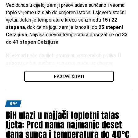
Već danas u cijeloj zemlji preovladava sunčano i veoma
toplo vrijeme uz slab do umjeren istočni i sjeveroistočni
vjetar. Jutarnje temperature kreću se između
15 i 22
stepena
, dok će na jugu zemlje iznositi do
25 stepeni
Celzijusa
. Najviša dnevna temperatura dosezat će od
33
do 41 stepen Celzijusa
.
Ni vikend neće donijeti promjenu vremenskih prilika. U
subotu
će biti sunčano i izrazito vruće, uz dnevne
temperature od
33 do 40 stepeni
, dok će se u
NASTAVI ČITATI
Hercegovini živa u termometru penjati i do
42 stepena
Celzijusa
.
Slično vrijeme očekuje se i u
nedjelju
, kada će maksimalne
BIH
temperature u većem dijelu zemlje iznositi između
34 i 40
BiH ulazi u najjači toplotni talas
stepeni
, a na jugu ponovo do
42 stepena Celzijusa
.
ljeta: Pred nama najmanje deset
Prema trenutnim prognozama, ni početak naredne sedmice
dana sunca i temperatura do 40°C
neće donijeti olakšanje. Nastavit će se sunčano i vrlo toplo