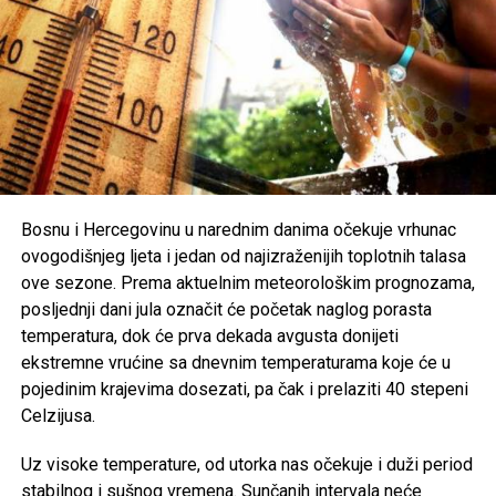
koje njegujemo kao društvo, posebno među mlađim
generacijama. Mnogi smatraju da je zabrinjavajuće kada
otkazani koncert ili festivalski događaj postane važniji od
ljudskih života i tragedije koja je pogodila cijelu zajednicu.
Organizatori Zenica Summer Festa poručili su da je odluka
o otkazivanju donesena iz poštovanja prema nastradalima i
njihovim porodicama, naglašavajući da će prilika za muziku
i zabavu uvijek biti, dok izgubljeni životi ne mogu biti
Bosnu i Hercegovinu u narednim danima očekuje vrhunac
vraćeni.
ovogodišnjeg ljeta i jedan od najizraženijih toplotnih talasa
ove sezone. Prema aktuelnim meteorološkim prognozama,
Brojni građani podržali su ovu odluku, ističući da u
posljednji dani jula označit će početak naglog porasta
trenucima kolektivne tuge solidarnost i suosjećanje moraju
temperatura, dok će prva dekada avgusta donijeti
biti ispred svih drugih interesa.
ekstremne vrućine sa dnevnim temperaturama koje će u
pojedinim krajevima dosezati, pa čak i prelaziti 40 stepeni
Rasprava koja se razvila na društvenim mrežama još
Celzijusa.
jednom je pokazala koliko je važno njegovati kulturu
empatije, poštovanja i odgovornosti, posebno u trenucima
Uz visoke temperature, od utorka nas očekuje i duži period
kada cijela zajednica dijeli bol zbog nenadoknadivog
stabilnog i sušnog vremena. Sunčanih intervala neće