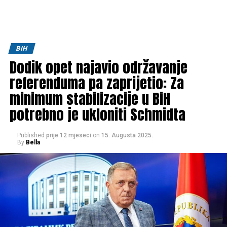
BIH
Dodik opet najavio održavanje
referenduma pa zaprijetio: Za
minimum stabilizacije u BiH
potrebno je ukloniti Schmidta
Published
prije 12 mjeseci
on
15. Augusta 2025.
By
Bella