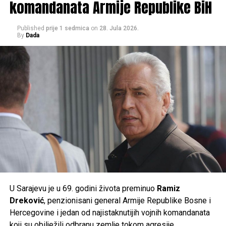
komandanata Armije Republike BiH
pouzdane.
Published
prije 1 sedmica
on
28. Jula 2026.
Građanima se savjetuje da izbjegavaju duži boravak na
By
Dada
suncu u najtoplijem dijelu dana, unose dovoljno tečnosti i
prate preporuke nadležnih službi, jer će naredni dani
donijeti ekstremne ljetne vrućine kakve se rijetko bilježe.
Post
Share
Share
Tweet
Share
Mail
U Sarajevu je u 69. godini života preminuo
Ramiz
Dreković
, penzionisani general Armije Republike Bosne i
Hercegovine i jedan od najistaknutijih vojnih komandanata
koji su obilježili odbranu zemlje tokom agresije.