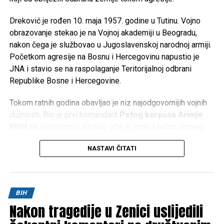
Dreković je rođen 10. maja 1957. godine u Tutinu. Vojno
obrazovanje stekao je na Vojnoj akademiji u Beogradu,
nakon čega je službovao u Jugoslavenskoj narodnoj armiji.
Početkom agresije na Bosnu i Hercegovinu napustio je
JNA i stavio se na raspolaganje Teritorijalnoj odbrani
Republike Bosne i Hercegovine.
Tokom ratnih godina obavljao je niz najodgovornijih vojnih
dužnosti. Bio je prvi komandant
Petog korpusa Armije
RBiH
sa sjedištem u Bihaću, gdje je imao ključnu ulogu u
organizaciji odbrane Bosanske krajine. Kasnije je preuzeo
NASTAVI ČITATI
komandu nad
Četvrtim korpusom Armije RBiH
u
Mostaru, a obavljao je i dužnost načelnika Uprave za
politička pitanja Generalštaba Armije RBiH.
BIH
Za doprinos u odbrani Bosne i Hercegovine odlikovan je
Nakon tragedije u Zenici uslijedili
brojnim vojnim i državnim priznanjima te je ostao upamćen
kao jedan od ključnih stratega u organizaciji i razvoju Armije