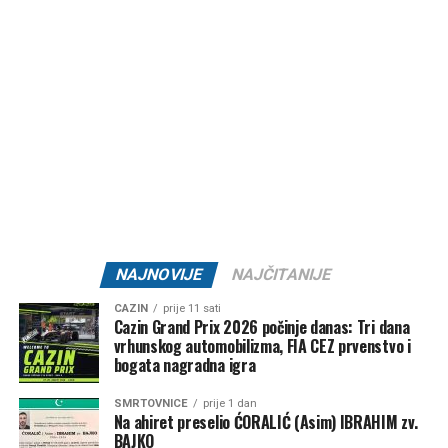
sedmice obilježene intenzivnim vrućinama, obiljem sunca i
dugotrajnom sušom, a ozbiljnije osvježenje i značajnije
padavine za sada nisu na vidiku.
Post
Share
Share
Tweet
Share
Mail
NAJNOVIJE
NAJČITANIJE
CAZIN
prije 11 sati
Cazin Grand Prix 2026 počinje danas: Tri dana
vrhunskog automobilizma, FIA CEZ prvenstvo i
bogata nagradna igra
SMRTOVNICE
prije 1 dan
Na ahiret preselio ĆORALIĆ (Asim) IBRAHIM zv.
BAJKO