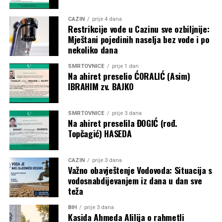
CAZIN
prije 4 dana
Restrikcije vode u Cazinu sve ozbiljnije:
Mještani pojedinih naselja bez vode i po
nekoliko dana
SMRTOVNICE
prije 1 dan
Na ahiret preselio ĆORALIĆ (Asim)
IBRAHIM zv. BAJKO
SMRTOVNICE
prije 3 dana
Na ahiret preselila ĐOGIĆ (rođ.
Topčagić) HASEDA
CAZIN
prije 3 dana
Važno obavještenje Vodovoda: Situacija s
vodosnabdijevanjem iz dana u dan sve
teža
BIH
prije 3 dana
Kasida Ahmeda Alilija o rahmetli