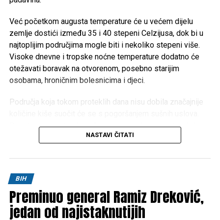
Mail
Već početkom augusta temperature će u većem dijelu
zemlje dostići između 35 i 40 stepeni Celzijusa, dok bi u
najtoplijim područjima mogle biti i nekoliko stepeni više.
Visoke dnevne i tropske noćne temperature dodatno će
otežavati boravak na otvorenom, posebno starijim
osobama, hroničnim bolesnicima i djeci.
Područja koja tokom proteklih dana nisu dobila značajnije
količine kiše suočit će se s pogoršanjem sušnih uslova.
Dugotrajan izostanak padavina mogao bi izazvati ozbiljne
NASTAVI ČITATI
posljedice za poljoprivredu, vodotokove i povećati rizik od
izbijanja šumskih i niskih požara.
Meteorolozi za sada ne mogu sa sigurnošću odrediti kada
BIH
će doći do promjene vremena. Prema trenutnim
Preminuo general Ramiz Dreković,
prognostičkim modelima, toplotni talas će potrajati
najmanje do oko
jedan od najistaknutijih
10. augusta
, ali je riječ o periodu koji je
još uvijek dovoljno udaljen da bi prognoze bile potpuno