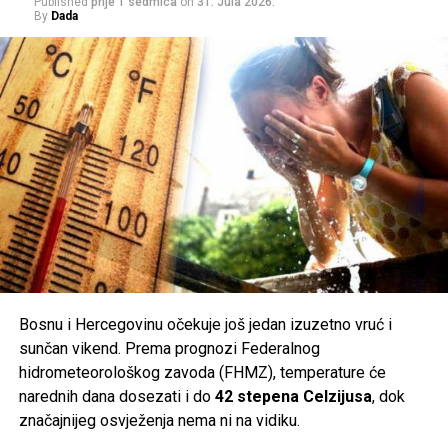
Mail
Published
prije 1 sedmica
on
31. Jula 2026.
By
Dada
POVEZANE TEME:
BOSNA I HERCEGOVINA
CHRISTIAN SCHMIDT
MILORAD DODIK
REFERENDUM
UP NEXT
Bošković kaže da Bošnjaci u Stocu nisu diskriminisani:
Proizvod pojedinaca, prijepor se prebacio iz Mostara
DON'T MISS
Dodik tvrdi da je na sceni zavjera protiv Srba: Ovo što se
dešava u Srbiji i BiH nije slučajno
Bosnu i Hercegovinu očekuje još jedan izuzetno vruć i
sunčan vikend. Prema prognozi Federalnog
hidrometeorološkog zavoda (FHMZ), temperature će
narednih dana dosezati i do
42 stepena Celzijusa
, dok
značajnijeg osvježenja nema ni na vidiku.