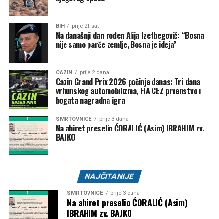
kada cijela zajednica dijeli bol zbog nenadoknadivog
gubitka.
BIH
prije 21 sat
Na današnji dan rođen Alija Izetbegović: “Bosna
nije samo parče zemlje, Bosna je ideja”
Post
Share
Share
CAZIN
prije 2 dana
Cazin Grand Prix 2026 počinje danas: Tri dana
Tweet
Share
vrhunskog automobilizma, FIA CEZ prvenstvo i
bogata nagradna igra
Mail
SMRTOVNICE
prije 3 dana
Na ahiret preselio ĆORALIĆ (Asim) IBRAHIM zv.
BAJKO
NAJČITANIJE
SMRTOVNICE
prije 3 dana
Na ahiret preselio ĆORALIĆ (Asim)
IBRAHIM zv. BAJKO