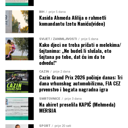
BIH
prije 5 dana
Kasida Ahmeda Alilija o rahmetli
komandantu Izetu Naniću(video)
SVIJET / ZANIMLJIVOSTI
prije 5 dana
Kako djeci ne treba pričati o melekima/
šejtanima: „Ne budeš li slušala, eto
šejtana po tebe, dat ću im da te
odvedu!“
CAZIN
prije 2 dana
Cazin Grand Prix 2026 počinje danas: Tri
dana vrhunskog automobilizma, FIA CEZ
prvenstvo i bogata nagradna igra
SMRTOVNICE
prije 3 dana
Na ahiret preselila KAPIĆ (Mehmeda)
MERSIJA
SPORT
prije 20 sati