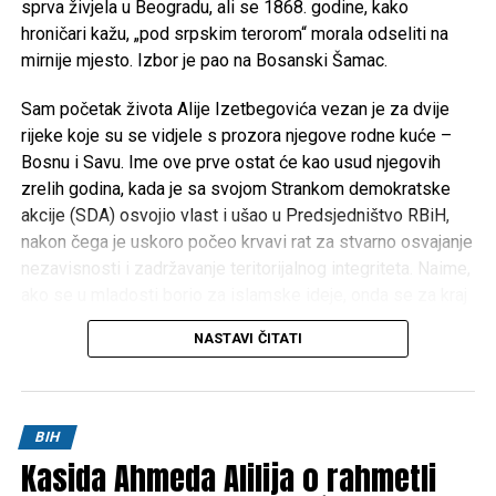
sprva živjela u Beogradu, ali se 1868. godine, kako
hroničari kažu, „pod srpskim terorom“ morala odseliti na
mirnije mjesto. Izbor je pao na Bosanski Šamac.
Sam početak života Alije Izetbegovića vezan je za dvije
rijeke koje su se vidjele s prozora njegove rodne kuće –
Bosnu i Savu. Ime ove prve ostat će kao usud njegovih
zrelih godina, kada je sa svojom Strankom demokratske
akcije (SDA) osvojio vlast i ušao u Predsjedništvo RBiH,
nakon čega je uskoro počeo krvavi rat za stvarno osvajanje
nezavisnosti i zadržavanje teritorijalnog integriteta. Naime,
ako se u mladosti borio za islamske ideje, onda se za kraj
Izetbegovićevog života može reći da je bio zaokupljen
NASTAVI ČITATI
borbom za prava bošnjačkog naroda i domovinu Bosnu i
Hercegovinu. I inače, cijeli život Alije Izetbegovića, od
najranije mladosti pa sve do smrti, obilježen je borbom za
ideje i ideale.
BIH
Kasida Ahmeda Alilija o rahmetli
Tako je, zajedno s nekoliko istomišljenika, artikulaciju