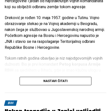
Hercegovine i jedan od najistaknutijih vojnih komandanata
koji su obilježili odbranu zemlje tokom agresije.
Dreković je rođen 10. maja 1957. godine u Tutinu. Vojno
obrazovanje stekao je na Vojnoj akademiji u Beogradu,
nakon čega je službovao u Jugoslavenskoj narodnoj armiji.
Početkom agresije na Bosnu i Hercegovinu napustio je
JNA i stavio se na raspolaganje Teritorijalnoj odbrani
Republike Bosne i Hercegovine.
Tokom ratnih godina obavljao je niz najodgovornijih vojnih
dužnosti. Bio je prvi komandant
Petog korpusa Armije
RBiH
sa sjedištem u Bihaću, gdje je imao ključnu ulogu u
organizaciji odbrane Bosanske krajine. Kasnije je preuzeo
NASTAVI ČITATI
komandu nad
Četvrtim korpusom Armije RBiH
u
Mostaru, a obavljao je i dužnost načelnika Uprave za
politička pitanja Generalštaba Armije RBiH.
BIH
Za doprinos u odbrani Bosne i Hercegovine odlikovan je
brojnim vojnim i državnim priznanjima te je ostao upamćen