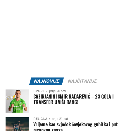
Ovakve reakcije otvorile su širu raspravu o vrijednostima
koje njegujemo kao društvo, posebno među mlađim
generacijama. Mnogi smatraju da je zabrinjavajuće kada
otkazani koncert ili festivalski događaj postane važniji od
ljudskih života i tragedije koja je pogodila cijelu zajednicu.
Organizatori Zenica Summer Festa poručili su da je odluka
o otkazivanju donesena iz poštovanja prema nastradalima i
njihovim porodicama, naglašavajući da će prilika za muziku
i zabavu uvijek biti, dok izgubljeni životi ne mogu biti
vraćeni.
NAJNOVIJE
NAJČITANIJE
Brojni građani podržali su ovu odluku, ističući da u
SPORT
prije 20 sati
trenucima kolektivne tuge solidarnost i suosjećanje moraju
CAZINJANIN ISMIR NADAREVIĆ – 23 GOLA I
TRANSFER U VIŠI RANG!
biti ispred svih drugih interesa.
Rasprava koja se razvila na društvenim mrežama još
RELIGIJA
prije 21 sat
jednom je pokazala koliko je važno njegovati kulturu
Vrijeme kao svjedok čovjekovog gubitka i put
njegovog spasa
empatije, poštovanja i odgovornosti, posebno u trenucima