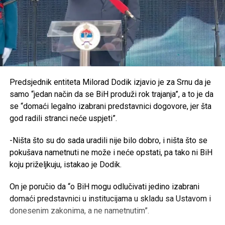
Predsjednik entiteta Milorad Dodik izjavio je za Srnu da je
samo “jedan način da se BiH produži rok trajanja”, a to je da
se “domaći legalno izabrani predstavnici dogovore, jer šta
god radili stranci neće uspjeti”.
-Ništa što su do sada uradili nije bilo dobro, i ništa što se
pokušava nametnuti ne može i neće opstati, pa tako ni BiH
koju priželjkuju, istakao je Dodik.
On je poručio da “o BiH mogu odlučivati jedino izabrani
domaći predstavnici u institucijama u skladu sa Ustavom i
donesenim zakonima, a ne nametnutim”.