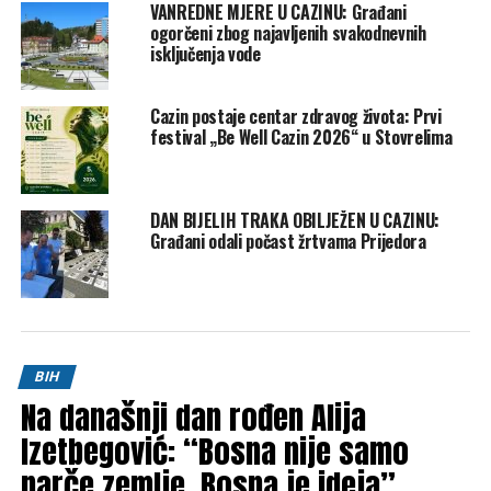
VANREDNE MJERE U CAZINU: Građani
je Dodik.
ogorčeni zbog najavljenih svakodnevnih
isključenja vode
Post
Share
Share
Cazin postaje centar zdravog života: Prvi
Tweet
Share
festival „Be Well Cazin 2026“ u Stovrelima
Mail
DAN BIJELIH TRAKA OBILJEŽEN U CAZINU:
POVEZANE TEME:
BOSNA I HERCEGOVINA
CAZIN
Građani odali počast žrtvama Prijedora
CHRISTIAN SCHMIDT
MILORAD DODIK
UP NEXT
Evropska unija se rješava zamrznutog mesa i šalje ga u
BiH
DON'T MISS
BIH
Konaković najavio još veću ofanzivu na Dodika i
Na današnji dan rođen Alija
“kočničare”: “Ne piše im se dobro”
Izetbegović: “Bosna nije samo
parče zemlje, Bosna je ideja”