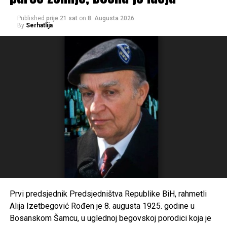
Published
prije 21 sat
on
8. Augusta 2026.
By
Serhatlija
Prvi predsjednik Predsjedništva Republike BiH, rahmetli
Alija Izetbegović Rođen je 8. augusta 1925. godine u
Bosanskom Šamcu, u uglednoj begovskoj porodici koja je