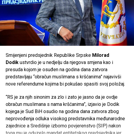
Smijenjeni predsjednik Republike Srpske
Milorad
Dodik
ustvrdio je u nedjelju da njegova smjena kao i
presuda kojom je osuđen na godina dana zatvora
predstavljaju “obračun muslimana s kršćanima” najavivši
nove referendume kojima bi pokušao spasiti svoj položaj.
“RS je za njih sinonim za zlo i zato je jasno da je ovdje
obračun muslimana s nama kršćanima”, izjavio je Dodik
kojega je Sud BiH osudio na godina dana zatvora zbog
neprovođenja odluka visokog predstavnika međunarodne
zajednice a Središnje izborno povjerenstvo (SIP) nakon
toga mu je oduzelo mandat entitetskog predsjednika jer