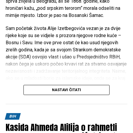
sprva živjela u Beogradu, ali se 1868. godine, kako
hroničari kažu, „pod srpskim terorom“ morala odseliti na
mirnije mjesto. Izbor je pao na Bosanski Šamac.
Sam početak života Alije Izetbegovića vezan je za dvije
rijeke koje su se vidjele s prozora njegove rodne kuće –
Bosnu i Savu. Ime ove prve ostat će kao usud njegovih
zrelih godina, kada je sa svojom Strankom demokratske
akcije (SDA) osvojio vlast i ušao u Predsjedništvo RBiH,
nakon čega je uskoro počeo krvavi rat za stvarno osvajanje
nezavisnosti i zadržavanje teritorijalnog integriteta. Naime,
ako se u mladosti borio za islamske ideje, onda se za kraj
Izetbegovićevog života može reći da je bio zaokupljen
NASTAVI ČITATI
borbom za prava bošnjačkog naroda i domovinu Bosnu i
Hercegovinu. I inače, cijeli život Alije Izetbegovića, od
najranije mladosti pa sve do smrti, obilježen je borbom za
ideje i ideale.
BIH
Kasida Ahmeda Alilija o rahmetli
Tako je, zajedno s nekoliko istomišljenika, artikulaciju