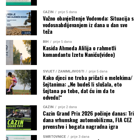
CAZIN
prije 5 dana
Važno obavještenje Vodovoda: Situacija s
vodosnabdijevanjem iz dana u dan sve
teža
BIH
prije 5 dana
Kasida Ahmeda Alilija o rahmetli
komandantu Izetu Naniću(video)
SVIJET / ZANIMLJIVOSTI
prije 5 dana
Kako djeci ne treba pričati o melekima/
šejtanima: „Ne budeš li slušala, eto
šejtana po tebe, dat ću im da te
odvedu!“
CAZIN
prije 2 dana
Cazin Grand Prix 2026 počinje danas: Tri
dana vrhunskog automobilizma, FIA CEZ
prvenstvo i bogata nagradna igra
SMRTOVNICE
prije 3 dana