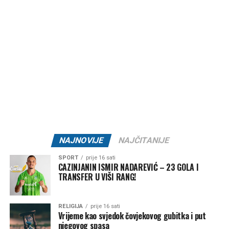
Ovakve reakcije otvorile su širu raspravu o vrijednostima
koje njegujemo kao društvo, posebno među mlađim
generacijama. Mnogi smatraju da je zabrinjavajuće kada
otkazani koncert ili festivalski događaj postane važniji od
ljudskih života i tragedije koja je pogodila cijelu zajednicu.
Organizatori Zenica Summer Festa poručili su da je odluka
o otkazivanju donesena iz poštovanja prema nastradalima i
njihovim porodicama, naglašavajući da će prilika za muziku
i zabavu uvijek biti, dok izgubljeni životi ne mogu biti
vraćeni.
NAJNOVIJE
NAJČITANIJE
Brojni građani podržali su ovu odluku, ističući da u
SPORT
prije 16 sati
trenucima kolektivne tuge solidarnost i suosjećanje moraju
CAZINJANIN ISMIR NADAREVIĆ – 23 GOLA I
TRANSFER U VIŠI RANG!
biti ispred svih drugih interesa.
Rasprava koja se razvila na društvenim mrežama još
RELIGIJA
prije 16 sati
jednom je pokazala koliko je važno njegovati kulturu
Vrijeme kao svjedok čovjekovog gubitka i put
njegovog spasa
empatije, poštovanja i odgovornosti, posebno u trenucima