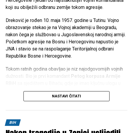
Hercegovine i jedan od najistaknutijih vojnih komandanata
koji su obilježili odbranu zemlje tokom agresije.
Dreković je rođen 10. maja 1957. godine u Tutinu. Vojno
obrazovanje stekao je na Vojnoj akademiji u Beogradu,
nakon čega je službovao u Jugoslavenskoj narodnoj armiji.
Početkom agresije na Bosnu i Hercegovinu napustio je
JNA i stavio se na raspolaganje Teritorijalnoj odbrani
Republike Bosne i Hercegovine.
Tokom ratnih godina obavljao je niz najodgovornijih vojnih
dužnosti. Bio je prvi komandant
Petog korpusa Armije
RBiH
sa sjedištem u Bihaću, gdje je imao ključnu ulogu u
organizaciji odbrane Bosanske krajine. Kasnije je preuzeo
NASTAVI ČITATI
komandu nad
Četvrtim korpusom Armije RBiH
u
Mostaru, a obavljao je i dužnost načelnika Uprave za
politička pitanja Generalštaba Armije RBiH.
BIH
Za doprinos u odbrani Bosne i Hercegovine odlikovan je
brojnim vojnim i državnim priznanjima te je ostao upamćen