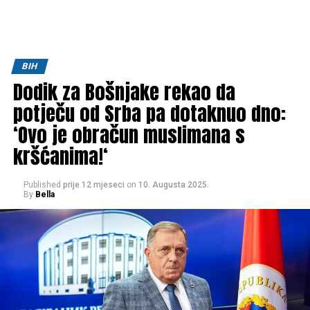
BIH
Dodik za Bošnjake rekao da
potječu od Srba pa dotaknuo dno:
‘Ovo je obračun muslimana s
kršćanima!‘
Published
prije 12 mjeseci
on
10. Augusta 2025.
By
Bella