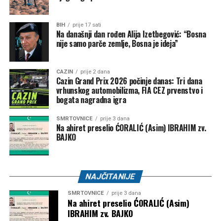
kada cijela zajednica dijeli bol zbog nenadoknadivog
gubitka.
BIH
prije 17 sati
Na današnji dan rođen Alija Izetbegović: “Bosna
nije samo parče zemlje, Bosna je ideja”
Post
Share
Share
CAZIN
prije 2 dana
Cazin Grand Prix 2026 počinje danas: Tri dana
Tweet
Share
vrhunskog automobilizma, FIA CEZ prvenstvo i
bogata nagradna igra
Mail
SMRTOVNICE
prije 3 dana
Na ahiret preselio ĆORALIĆ (Asim) IBRAHIM zv.
BAJKO
NAJČITANIJE
SMRTOVNICE
prije 3 dana
Na ahiret preselio ĆORALIĆ (Asim)
IBRAHIM zv. BAJKO