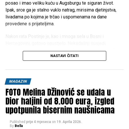
posao i imao veliku kuću u Augsburgu te siguran život.
Ipak, srce ga je stalno vuklo natrag, mirisima djetinjstva,
livadama po kojima je trčao i uspomenama na dane
provedene s prijateljima.
Nakon rata Postinje je, kao i mnoga sela u Bosni i
Hercegovini, gotovo opustjelo. Nekadašnji susjedi,
raseljeni po svijetu, počeli su prodavati kuće i imanja. Tada
NASTAVI ČITATI
je Pero donio životnu odluku: prodao je kuću u Njemačkoj i
sav novac uložio u rodni kraj.
“Kupio sam ono što je nekoć bilo naše, kuće, livade, šume i
MAGAZIN
njive. Gotovo pola sela danas je ponovno u jednim rukama,
FOTO Melina Džinović se udala u
ali s ciljem da ono opet oživi”, priča Pero, pokazujući
prostranstva na kojima je kao dječak čuvao krave.
Dior haljini od 8.000 eura, izgled
upotpunila bisernim naušnicama
Published
prije 4 mjeseca
on
19. Aprila 2026.
By
Bella