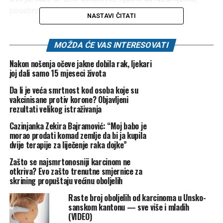
posebno nakon korone.
NASTAVI ČITATI
“A korona? To nije nešto što je prirodno došlo. To je
napravljeno, bačeno među ljude. Mogu reći da je to što se
MOŽDA ĆE VAS INTERESOVATI
desilo s koronom nešto najopasnije što je moglo pogoditi
Nakon nošenja očeve jakne dobila rak, ljekari
čovječanstvo. Bolje da su bacili atomsku bombu jer ovako
joj dali samo 15 mjeseci života
su ljudima razorili imunitet.” kazao je doktor Solaković i
Da li je veća smrtnost kod osoba koje su
dodao:
vakcinisane protiv korone? Objavljeni
rezultati velikog istraživanja
“Šta se dogodilo? Korona je srušila imunološki sistem. A
Cazinjanka Zekira Bajramović: “Moj babo je
kada imunitet padne, karcinogene ćelije dobijaju slobodan
morao prodati komad zemlje da bi ja kupila
prostor.”
dvije terapije za liječenje raka dojke”
Zbog toga danas, objašnjava doktor, imamo epidemiju
Zašto se najsmrtonosniji karcinom ne
otkriva? Evo zašto trenutne smjernice za
karcinoma, ali se o tome ne govori. U bolnicama, na terenu,
skrining propuštaju većinu oboljelih
vidimo to svaki dan. Ljudi dolaze s rakom, s teškim
oboljenjima, ali niko to ne povezuje s koronom. Niko neće
Raste broj oboljelih od karcinoma u Unsko-
sanskom kantonu — sve više i mladih
javno reći da je to posljedica pandemije objasnio je doktor
(VIDEO)
Solaković.