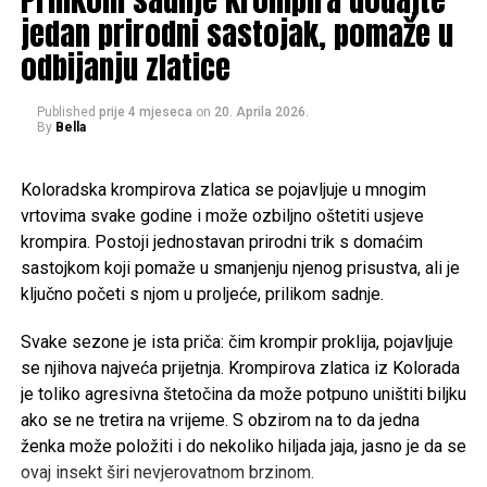
šarenoj odjeći, što ih izdvaja od većinskog muslimanskog
jedan prirodni sastojak, pomaže u
stanovništva.
odbijanju zlatice
Ključni aspekti naroda Kalaš:
Post
Share
Share
Published
prije 4 mjeseca
on
20. Aprila 2026.
Kultura i religija:
Kalaši praktikuju drevnu religiju koja
By
Bella
uključuje obožavanje predaka, duhove prirode i žrtve. Oni
Tweet
Share
održavaju jedinstvenu, često pogrešno shvaćenu kulturu,
Koloradska krompirova zlatica se pojavljuje u mnogim
koja uključuje fokus na koncepte “čistog” i “nečistog”.
Mail
vrtovima svake godine i može ozbiljno oštetiti usjeve
krompira. Postoji jednostavan prirodni trik s domaćim
Kulturne prakse:
Kalaši imaju jedinstvenu i živopisnu
POVEZANE TEME:
EMIR SOLAKOVIĆ
EPIDEMIJA
KARCINOM
sastojkom koji pomaže u smanjenju njenog prisustva, ali je
kulturu u kojoj slave i obožavaju prirodu kroz pjesmu, ples i
KORONAVIRUS
VIRUS
ključno početi s njom u proljeće, prilikom sadnje.
žrtve. Žene igraju značajnu ulogu i imaju visok status u
UP NEXT
svojoj zajednici.
Stršljeni se boje samo jedne stvari i to je jedini način da
Svake sezone je ista priča: čim krompir proklija, pojavljuje
ih otjerate zauvijek
se njihova najveća prijetnja. Krompirova zlatica iz Kolorada
Položaj:
Kalaši se nalaze u okrugu Chitral u provinciji
je toliko agresivna štetočina da može potpuno uništiti biljku
DON'T MISS
Khyber Pakhtunkhwa u Pakistanu, tačnije u tri doline:
Emrah iz Bihaća u Grandu poručio: Prije bih odglumio
ako se ne tretira na vrijeme. S obzirom na to da jedna
Bumburet, Rumbur i Birir.
napad slijepog crijeva nego to
ženka može položiti i do nekoliko hiljada jaja, jasno je da se
ovaj insekt širi nevjerovatnom brzinom.