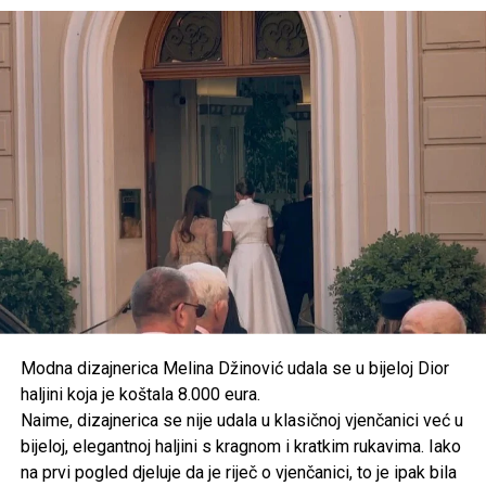
Modna dizajnerica Melina Džinović udala se u bijeloj Dior
haljini koja je koštala 8.000 eura.
Od Postinja želi stvoriti turističko
Naime, dizajnerica se nije udala u klasičnoj vjenčanici već u
odredište
bijeloj, elegantnoj haljini s kragnom i kratkim rukavima. Iako
na prvi pogled djeluje da je riječ o vjenčanici, to je ipak bila