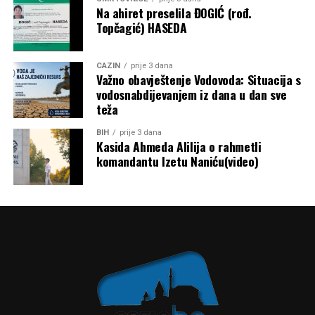
Na ahiret preselila ĐOGIĆ (rođ.
ovdje 20 godina”,
kaže Heather Von St. James.
Topčagić) HASEDA
Dvadeset godina kasnije, još uvijek je živa. Kaže da njen
slučaj daje ljudima nadu da se rak može preživjeti i da nas
CAZIN
prije 3 dana
Važno obavještenje Vodovoda: Situacija s
lijekovi mogu izliječiti.
vodosnabdijevanjem iz dana u dan sve
teža
Post
Share
Share
BIH
prije 3 dana
Tweet
Share
Kasida Ahmeda Alilija o rahmetli
komandantu Izetu Naniću(video)
Mail