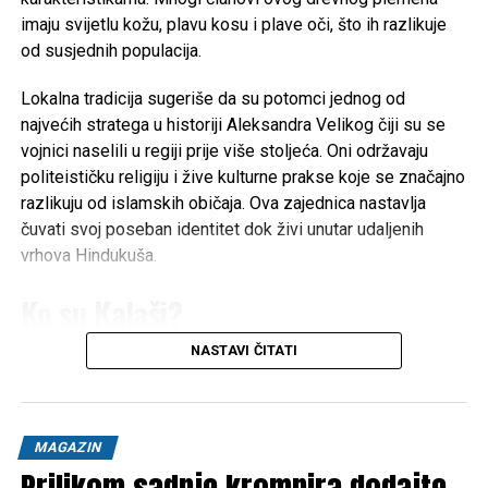
držalo na nogama. O tome se, međutim, malo priča. Više
imaju svijetlu kožu, plavu kosu i plave oči, što ih razlikuje
nema vijesti, više nije interesantno. Ali posljedice su tu,
od susjednih populacija.
oko nas, svaki dan, na svakom koraku.” zaključio je.
Lokalna tradicija sugeriše da su potomci jednog od
najvećih stratega u historiji Aleksandra Velikog čiji su se
vojnici naselili u regiji prije više stoljeća. Oni održavaju
politeističku religiju i žive kulturne prakse koje se značajno
razlikuju od islamskih običaja. Ova zajednica nastavlja
čuvati svoj poseban identitet dok živi unutar udaljenih
vrhova Hindukuša.
Ko su Kalaši?
NASTAVI ČITATI
Kalaši su jedinstvena autohtona etnička manjina koja govori
dardski jezik
, a broji otprilike 3.000 do 7.500 ljudi u
pakistanskom okrugu Chitral. Naseljavajući doline
Bumburet, Rumbur i Birir u Hindukuša, poznati su po svojoj
MAGAZIN
izrazitoj animističkoj, politeističkoj kulturi i živopisnoj,
Prilikom sadnje krompira dodajte