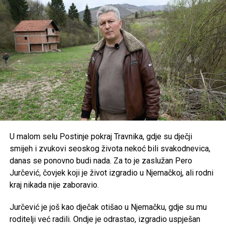
Monaku. Nakon toga par je jahtom doplovio do Portofina
gdje je u večernjim satima počelo i slavlje koje će trajati tri
dana.
Post
Share
Share
Tweet
Share
Mail
U malom selu Postinje pokraj Travnika, gdje su dječji
smijeh i zvukovi seoskog života nekoć bili svakodnevica,
danas se ponovno budi nada. Za to je zaslužan Pero
Jurčević, čovjek koji je život izgradio u Njemačkoj, ali rodni
kraj nikada nije zaboravio.
Jurčević je još kao dječak otišao u Njemačku, gdje su mu
roditelji već radili. Ondje je odrastao, izgradio uspješan