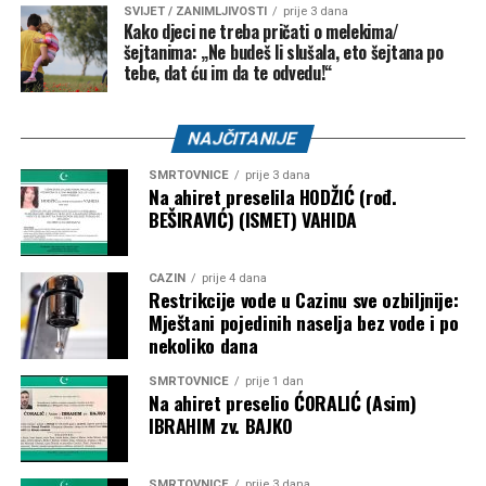
SVIJET / ZANIMLJIVOSTI
prije 3 dana
Kako djeci ne treba pričati o melekima/
šejtanima: „Ne budeš li slušala, eto šejtana po
tebe, dat ću im da te odvedu!“
Njen otac je umro 2014. godine od raka bubrega, za koji
NAJČITANIJE
ljekari vjeruju da je možda povezan s izloženošću azbestu.
SMRTOVNICE
prije 3 dana
Na ahiret preselila HODŽIĆ (rođ.
Iako je preživjela, život s jednim plućnim krilom i dalje joj
BEŠIRAVIĆ) (ISMET) VAHIDA
uzrokuje svakodnevne izazove, jer lako ostaje bez daha,
ne može trčati i bori se s podizanjem teških tereta.
CAZIN
prije 4 dana
Restrikcije vode u Cazinu sve ozbiljnije:
“Nekad ljudi kažu da bi sve trebalo biti super kada se
Mještani pojedinih naselja bez vode i po
preživi rak”,
rekla je dodavši da postoji mnogo fizičkih
nekoliko dana
stvari koje se dešavaju nakon operacija.
SMRTOVNICE
prije 1 dan
Na ahiret preselio ĆORALIĆ (Asim)
“Lako se zadišem i lako se umorim. Imam smrznuto
IBRAHIM zv. BAJKO
rame i ne mogu pravilno otvoriti lijevu ruku. Doktori
rijetko viđaju pacijente koji žive ovoliko dugo nakon
mezotelioma. Kažu da je u mom slučaju rijetkost biti
SMRTOVNICE
prije 3 dana