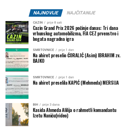
srca.
NAJNOVIJE
NAJČITANIJE
Nakon operacije, četiri runde kemoterapije i 30 sesija
radioterapije, Heather je sada bez raka.
CAZIN
prije 8 sati
Cazin Grand Prix 2026 počinje danas: Tri dana
vrhunskog automobilizma, FIA CEZ prvenstvo i
bogata nagradna igra
SMRTOVNICE
prije 1 dan
Na ahiret preselio ĆORALIĆ (Asim) IBRAHIM zv.
BAJKO
SMRTOVNICE
prije 1 dan
Na ahiret preselila KAPIĆ (Mehmeda) MERSIJA
BIH
prije 3 dana
Kasida Ahmeda Alilija o rahmetli komandantu
Izetu Naniću(video)