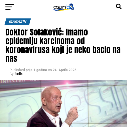
MAGAZIN
Doktor Solaković: Imamo
epidemiju karcinoma od
koronavirusa koji je neko bacio na
nas
Published
prije 1 godina
on
24. Aprila 2025.
By
Bella