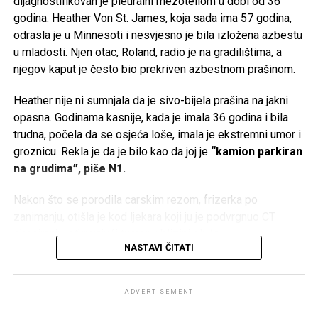
dijagnostifikovan je pleuralni mezoteliom u dobi od 36
godina. Heather Von St. James, koja sada ima 57 godina,
odrasla je u Minnesoti i nesvjesno je bila izložena azbestu
u mladosti. Njen otac, Roland, radio je na gradilištima, a
njegov kaput je često bio prekriven azbestnom prašinom.
Heather nije ni sumnjala da je sivo-bijela prašina na jakni
opasna. Godinama kasnije, kada je imala 36 godina i bila
trudna, počela da se osjeća loše, imala je ekstremni umor i
groznicu. Rekla je da je bilo kao da joj je
“kamion parkiran
na grudima”, piše N1.
Nakon što se porodila carskim rezom, frizerka po
zanimanju, otišla je kod ljekara koji ju je podvrgnuo CT
skeniranju, otkrivajući tumor u blizini pluća.
Podsjećamo, Melina se danas udala za britanskog
NASTAVI ČITATI
biznismena Jeffreyja Paula Arnolda Daya. Ceremonija je
U roku od dvije sedmice, doktori su joj dijagnostifikovali
održana u Monaku. Par je stigao u općinu u luksuznom
pleuralni mezoteliom, rijedak i agresivni rak povezan s
Bentley kabrioletu čija se cijena kreće od 80.000 do
ADVERTISEMENT
izloženošću azbestu. Dali su joj 15 mjeseci života, prenio
250.000 eura.
je
Mirror.