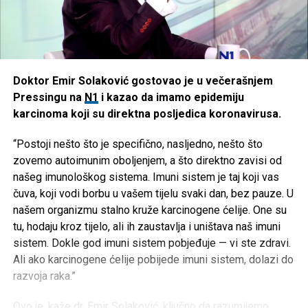
Doktor Emir Solaković gostovao je u večerašnjem
Pressingu na
N1
i kazao da imamo epidemiju
karcinoma koji su direktna posljedica koronavirusa.
“Postoji nešto što je specifično, nasljedno, nešto što
zovemo autoimunim oboljenjem, a što direktno zavisi od
našeg imunološkog sistema. Imuni sistem je taj koji vas
čuva, koji vodi borbu u vašem tijelu svaki dan, bez pauze. U
našem organizmu stalno kruže karcinogene ćelije. One su
tu, hodaju kroz tijelo, ali ih zaustavlja i uništava naš imuni
sistem. Dokle god imuni sistem pobjeđuje — vi ste zdravi.
Ali ako karcinogene ćelije pobijede imuni sistem, dolazi do
razvoja raka.”
Ovo je, kaže dr. Emir Solaković, ključno da razumijemo,