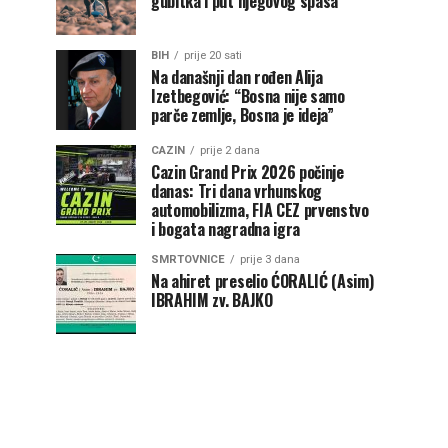
gubitka i put njegovog spasa
BIH
prije 20 sati
Na današnji dan rođen Alija
Izetbegović: “Bosna nije samo
parče zemlje, Bosna je ideja”
CAZIN
prije 2 dana
Cazin Grand Prix 2026 počinje
danas: Tri dana vrhunskog
automobilizma, FIA CEZ prvenstvo
i bogata nagradna igra
SMRTOVNICE
prije 3 dana
Na ahiret preselio ĆORALIĆ (Asim)
IBRAHIM zv. BAJKO