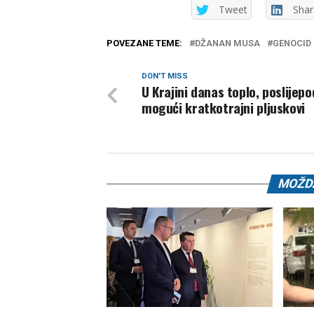
Tweet
Shar
POVEZANE TEME:
DŽANAN MUSA
GENOCID 
DON'T MISS
U Krajini danas toplo, poslijep
mogući kratkotrajni pljuskovi
MOŽDA