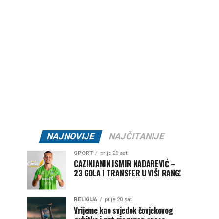
NAJNOVIJE
NAJČITANIJE
SPORT
prije 20 sati
CAZINJANIN ISMIR NADAREVIĆ –
23 GOLA I TRANSFER U VIŠI RANG!
RELIGIJA
prije 20 sati
Vrijeme kao svjedok čovjekovog