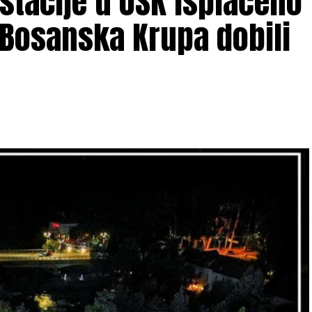
estacije u USK isplaćeno
 Bosanska Krupa dobili