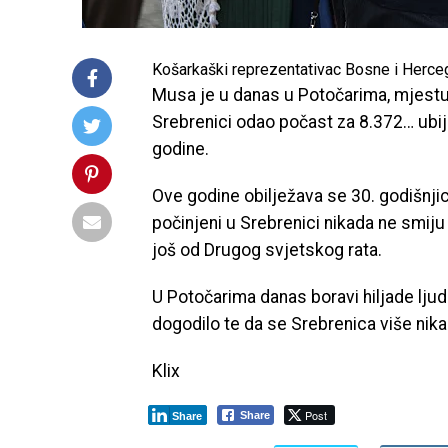
Košarkaški reprezentativac Bosne i Herce
Musa je u danas u Potočarima, mjestu
Srebrenici odao počast za 8.372… ubij
godine.
Ove godine obilježava se 30. godišnjic
počinjeni u Srebrenici nikada ne smiju 
još od Drugog svjetskog rata.
U Potočarima danas boravi hiljade ljudi
dogodilo te da se Srebrenica više nik
Klix
Post
Share
Share