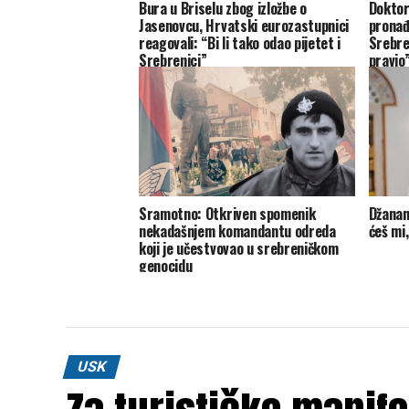
Bura u Briselu zbog izložbe o
Doktor
Jasenovcu, Hrvatski eurozastupnici
pronađ
reagovali: “Bi li tako odao pijetet i
Srebre
Srebrenici”
pravio
Sramotno: Otkriven spomenik
Džanan
nekadašnjem komandantu odreda
ćeš mi
koji je učestvovao u srebreničkom
genocidu
USK