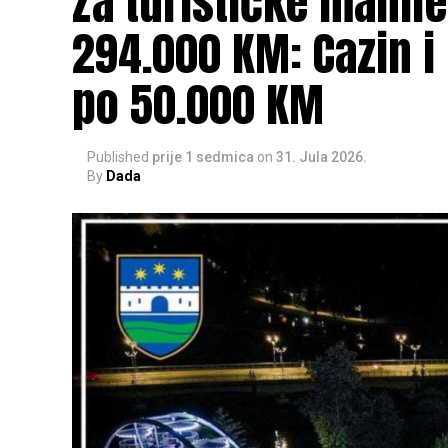
Za turističke manif
294.000 KM: Cazin i
po 50.000 KM
Published
prije 1 sedmica
on
31. Jula 2026.
By
Dada