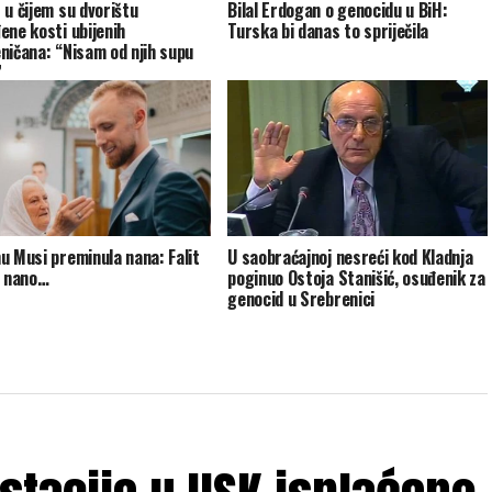
 u čijem su dvorištu
Bilal Erdogan o genocidu u BiH:
ene kosti ubijenih
Turska bi danas to spriječila
ničana: “Nisam od njih supu
”
u Musi preminula nana: Falit
U saobraćajnoj nesreći kod Kladnja
, nano…
poginuo Ostoja Stanišić, osuđenik za
genocid u Srebrenici