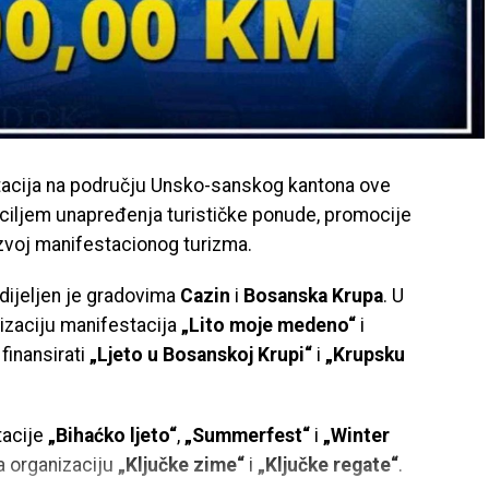
stacija na području Unsko-sanskog kantona ove
s ciljem unapređenja turističke ponude, promocije
razvoj manifestacionog turizma.
ijeljen je gradovima
Cazin
i
Bosanska Krupa
. U
izaciju manifestacija
„Lito moje medeno“
i
finansirati
„Ljeto u Bosanskoj Krupi“
i
„Krupsku
tacije
„Bihaćko ljeto“
,
„Summerfest“
i
„Winter
 organizaciju
„Ključke zime“
i
„Ključke regate“
.