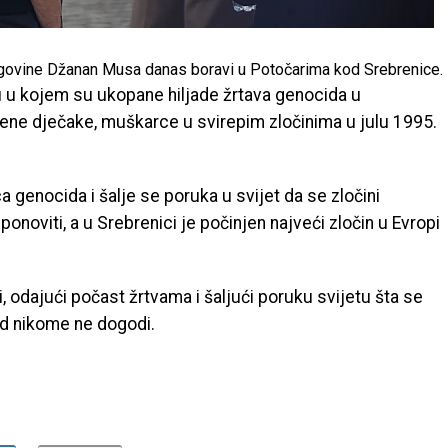
govine Džanan Musa danas boravi u Potočarima kod Srebrenice.
 u kojem su ukopane hiljade žrtava genocida u
ene dječake, muškarce u svirepim zločinima u julu 1995.
a genocida i šalje se poruka u svijet da se zločini
ponoviti, a u Srebrenici je počinjen najveći zločin u Evropi
, odajući počast žrtvama i šaljući poruku svijetu šta se
ad nikome ne dogodi.