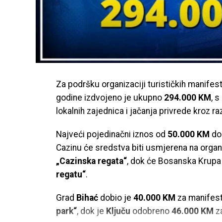
Za podršku organizaciji turističkih manife
godine izdvojeno je ukupno
294.000 KM
, 
lokalnih zajednica i jačanja privrede kroz 
Najveći pojedinačni iznos od
50.000 KM
dod
Cazinu će sredstva biti usmjerena na organ
„Cazinska regata“
, dok će Bosanska Krupa 
regatu“
.
Grad
Bihać
dobio je
40.000 KM
za manifes
park“
, dok je
Ključu
odobreno
46.000 KM
za