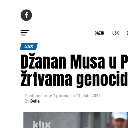
CAZIN
USK
USK
Džanan Musa u 
žrtvama genocid
Published
prije 1 godina
on
11. Jula 2025.
By
Bella