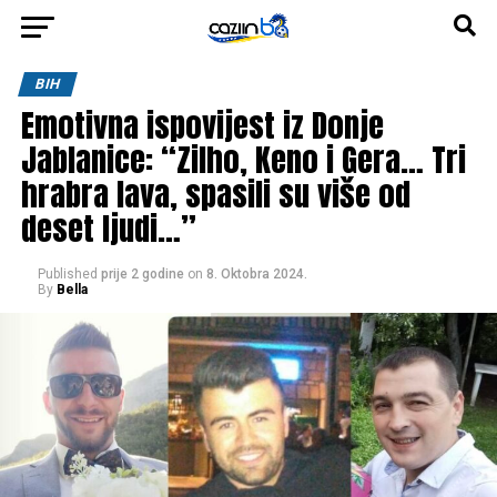
BIH
Emotivna ispovijest iz Donje
Jablanice: “Zilho, Keno i Gera… Tri
hrabra lava, spasili su više od
deset ljudi…”
Published
prije 2 godine
on
8. Oktobra 2024.
By
Bella