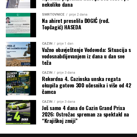
nekoliko dana
SMRTOVNICE
prije 2 dana
Na ahiret preselila ĐOGIĆ (rođ.
Topčagić) HASEDA
CAZIN
prije 1 dan
Važno obavještenje Vodovoda: Situacija s
vodosnabdijevanjem iz dana u dan sve
teža
CAZIN
prije 3 dana
Rekordna 4. Cazinska unska regata
okupila gotovo 300 učesnika i više od 42
čamca
CAZIN
prije 3 dana
Još samo 4 dana do Cazin Grand Prixa
2026: Ostrožac spreman za spektakl na
“Krajiškoj zmiji”