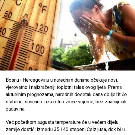
Zbog ekstremno visokih temperatura, nadležni pozivaju
građane na dodatni oprez. Preporučuje se redovna
hidratacija, izbjegavanje boravka na otvorenom u
najtoplijem dijelu dana, nošenje lagane i svijetle odjeće te
zaštita od direktnog sunčevog zračenja.
Poseban oprez savjetuje se
starijim osobama, djeci,
hroničnim bolesnicima i svima koji rade na otvorenom
,
uz preporuku da se pridržavaju savjeta ljekara i, ukoliko je
moguće, borave u rashlađenim prostorijama tokom
najtoplijeg dijela dana.
Bosnu i Hercegovinu u narednim danima očekuje novi,
vjerovatno i najizraženiji toplotni talas ovog ljeta. Prema
Post
Share
Share
aktuelnim prognozama, narednih desetak dana obilježit će
stabilno, sunčano i izuzetno vruće vrijeme, bez značajnijih
Tweet
Share
padavina.
Mail
Već početkom augusta temperature će u većem dijelu
zemlje dostići između 35 i 40 stepeni Celzijusa, dok bi u