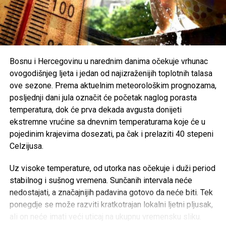
ljudskih života i tragedije koja je pogodila cijelu zajednicu.
Organizatori Zenica Summer Festa poručili su da je odluka
o otkazivanju donesena iz poštovanja prema nastradalima i
njihovim porodicama, naglašavajući da će prilika za muziku
i zabavu uvijek biti, dok izgubljeni životi ne mogu biti
Bosnu i Hercegovinu u narednim danima očekuje vrhunac
vraćeni.
ovogodišnjeg ljeta i jedan od najizraženijih toplotnih talasa
ove sezone. Prema aktuelnim meteorološkim prognozama,
Brojni građani podržali su ovu odluku, ističući da u
posljednji dani jula označit će početak naglog porasta
trenucima kolektivne tuge solidarnost i suosjećanje moraju
temperatura, dok će prva dekada avgusta donijeti
biti ispred svih drugih interesa.
ekstremne vrućine sa dnevnim temperaturama koje će u
pojedinim krajevima dosezati, pa čak i prelaziti 40 stepeni
Rasprava koja se razvila na društvenim mrežama još
Celzijusa.
jednom je pokazala koliko je važno njegovati kulturu
empatije, poštovanja i odgovornosti, posebno u trenucima
Uz visoke temperature, od utorka nas očekuje i duži period
kada cijela zajednica dijeli bol zbog nenadoknadivog
stabilnog i sušnog vremena. Sunčanih intervala neće
gubitka.
nedostajati, a značajnijih padavina gotovo da neće biti. Tek
ponegdje se može razviti kratkotrajan lokalni ljetni pljusak,
ali on neće imati veći uticaj na ukupnu vremensku sliku.