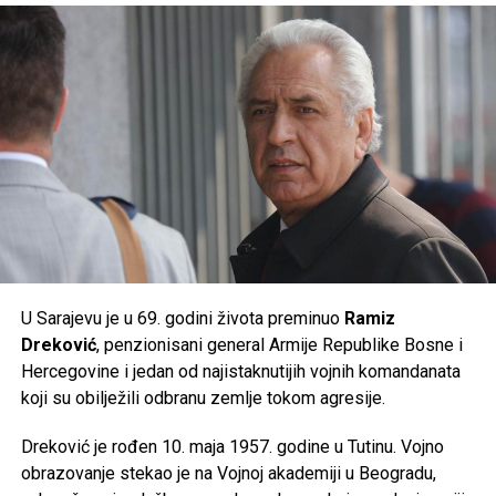
suncu u najtoplijem dijelu dana, unose dovoljno tečnosti i
prate preporuke nadležnih službi, jer će naredni dani
donijeti ekstremne ljetne vrućine kakve se rijetko bilježe.
Post
Share
Share
Tweet
Share
Mail
U Sarajevu je u 69. godini života preminuo
Ramiz
Dreković
, penzionisani general Armije Republike Bosne i
Hercegovine i jedan od najistaknutijih vojnih komandanata
koji su obilježili odbranu zemlje tokom agresije.
Dreković je rođen 10. maja 1957. godine u Tutinu. Vojno
obrazovanje stekao je na Vojnoj akademiji u Beogradu,