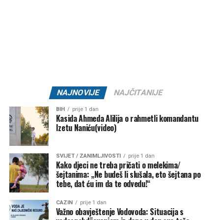
Post
Share
Share
Tweet
Share
Mail
NAJNOVIJE
NAJČITANIJE
BIH
prije 1 dan
Kasida Ahmeda Alilija o rahmetli komandantu
Izetu Naniću(video)
SVIJET / ZANIMLJIVOSTI
prije 1 dan
Kako djeci ne treba pričati o melekima/
šejtanima: „Ne budeš li slušala, eto šejtana po
tebe, dat ću im da te odvedu!“
CAZIN
prije 1 dan
Važno obavještenje Vodovoda: Situacija s