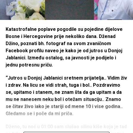
Katastrofalne poplave pogodile su pojedine dijelove
Bosne i Hercegovine prije nekoliko dana. Dženad
Džino, poznati bh. fotograf na svom zvaničnom
Facebook profilu naveo je kako je od jutros u Donjoj
Jablanici. Između ostalog, sa javnosti je podijelo i
jednu potresnu priču.
“Jutros u Donjoj Jablanici sretnem prijatelja.. Vidim živ
i zdrav. Na licu se vidi strah, tuga i bol.. Pozdravimo
se, upitamo i stanem, ne znam šta da ga upitam a da
mu ne nanesem neku bol i otežam situaciju.. Znamo
se čitav živo iako je stariji od mene 10 i vise godina..
Gledamo se i poče da mi priča.
Dženo, tu noć u 01:00 sam slušao silinu kiše koja je tad