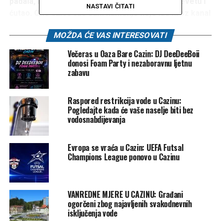
padala, nisam mogao zaspati sjedio sam na krevetu i
NASTAVI ČITATI
ćutao. Oko 02:00 čuo sam kamenje koje ide kroz kanal
pored kuće, ali to se nekad i prije znalo desiti pa
MOŽDA ĆE VAS INTERESOVATI
nisam obraćao pažnju puno na to. Nakon deset minuta
začuo se ogroman turanj”,
naveo je.
Večeras u Oaza Bare Cazin: DJ DeeDeeBoii
donosi Foam Party i nezaboravnu ljetnu
zabavu
Raspored restrikcija vode u Cazinu:
Pogledajte kada će vaše naselje biti bez
vodosnabdijevanja
Evropa se vraća u Cazin: UEFA Futsal
Champions League ponovo u Cazinu
VANREDNE MJERE U CAZINU: Građani
ogorčeni zbog najavljenih svakodnevnih
isključenja vode