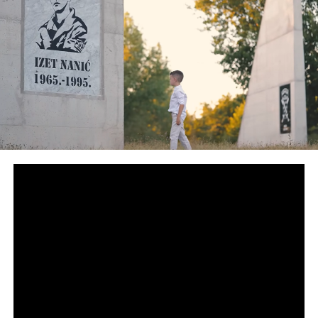
pao snijeg. Govori mi vidiš da nema kuća oko nas..
Okrenuo sam se, pogledao i počeo povraćati.. Kad
sam malo došao sebi počeli smo spašavati komšije.. U
tom trenutku je počeo plakati, a ja sam pokušao da
suzdržim suze koliko sam mogao.. Znas li Dženo šta
me najviše boli ? Pitam ga šta druže ? Niko ne
spomenu Zilhu, konobara, momka koji je pred mojim
očima spasio deset ljudi, Zilho, Keno i Gera.. To su tri
heroja za koje još nisam pročitao nigdje ništa. Od njih
nećeš čuti ništa niti će ti pričati, ali molim te da ovo
napišeš da ljudi znaju za njih.. Iznad kuće stajala su tri
čovjeka iz Donje Jablanice koja su slušajuci naš
razgovor potvrđivala sve što mi prijatelj govori i kroz
plač hvali ova tri hrabra lava kako ih samo nazvaše iz
Donje Jablanice. Dragi moj momci, kapa vam do poda
mada znam da ste samo radili onako kako su vas kući
i odgajali, a to je da se pomogne uvijek i vazda ko je u
nevolji”
, naveo je u svojoj objavi.