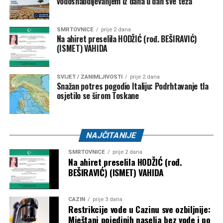
vodosnabdijevanjem iz dana u dan sve teža
SMRTOVNICE
prije 2 dana
Na ahiret preselila HODŽIĆ (rođ. BEŠIRAVIĆ)
(ISMET) VAHIDA
SVIJET / ZANIMLJIVOSTI
prije 2 dana
Snažan potres pogodio Italiju: Podrhtavanje tla
osjetilo se širom Toskane
NAJČITANIJE
SMRTOVNICE
prije 2 dana
Na ahiret preselila HODŽIĆ (rođ.
BEŠIRAVIĆ) (ISMET) VAHIDA
CAZIN
prije 3 dana
Restrikcije vode u Cazinu sve ozbiljnije:
Mještani pojedinih naselja bez vode i po