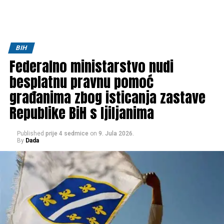
BIH
Federalno ministarstvo nudi
besplatnu pravnu pomoć
građanima zbog isticanja zastave
Republike BiH s ljiljanima
Published
prije 4 sedmice
on
9. Jula 2026.
By
Dada