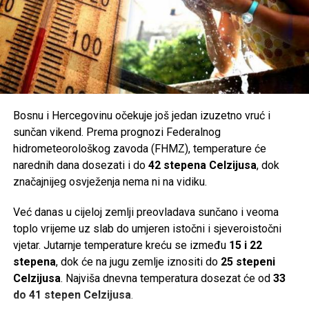
Bosnu i Hercegovinu očekuje još jedan izuzetno vruć i
sunčan vikend. Prema prognozi Federalnog
hidrometeorološkog zavoda (FHMZ), temperature će
narednih dana dosezati i do
42 stepena Celzijusa
, dok
značajnijeg osvježenja nema ni na vidiku.
Već danas u cijeloj zemlji preovladava sunčano i veoma
toplo vrijeme uz slab do umjeren istočni i sjeveroistočni
vjetar. Jutarnje temperature kreću se između
15 i 22
stepena
, dok će na jugu zemlje iznositi do
25 stepeni
Celzijusa
. Najviša dnevna temperatura dosezat će od
33
do 41 stepen Celzijusa
.