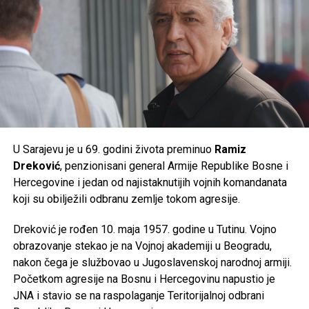
Post
Share
Share
Tweet
Share
Mail
U Sarajevu je u 69. godini života preminuo
Ramiz
Dreković
, penzionisani general Armije Republike Bosne i
Hercegovine i jedan od najistaknutijih vojnih komandanata
koji su obilježili odbranu zemlje tokom agresije.
Dreković je rođen 10. maja 1957. godine u Tutinu. Vojno
obrazovanje stekao je na Vojnoj akademiji u Beogradu,
nakon čega je službovao u Jugoslavenskoj narodnoj armiji.
Početkom agresije na Bosnu i Hercegovinu napustio je
JNA i stavio se na raspolaganje Teritorijalnoj odbrani