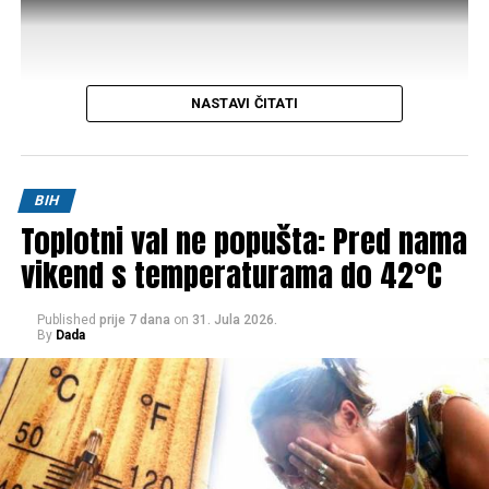
NASTAVI ČITATI
Post
Share
Share
BIH
Toplotni val ne popušta: Pred nama
Tweet
Share
vikend s temperaturama do 42°C
Mail
Published
prije 7 dana
on
31. Jula 2026.
By
Dada