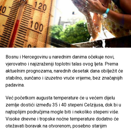
najtoplijem dijelu dana, nošenje lagane i svijetle odjeće te
zaštita od direktnog sunčevog zračenja.
Poseban oprez savjetuje se
starijim osobama, djeci,
hroničnim bolesnicima i svima koji rade na otvorenom
,
uz preporuku da se pridržavaju savjeta ljekara i, ukoliko je
moguće, borave u rashlađenim prostorijama tokom
najtoplijeg dijela dana.
Bosnu i Hercegovinu u narednim danima očekuje novi,
vjerovatno i najizraženiji toplotni talas ovog ljeta. Prema
Post
Share
Share
aktuelnim prognozama, narednih desetak dana obilježit će
stabilno, sunčano i izuzetno vruće vrijeme, bez značajnijih
Tweet
Share
padavina.
Mail
Već početkom augusta temperature će u većem dijelu
zemlje dostići između 35 i 40 stepeni Celzijusa, dok bi u
najtoplijim područjima mogle biti i nekoliko stepeni više.
Visoke dnevne i tropske noćne temperature dodatno će
otežavati boravak na otvorenom, posebno starijim