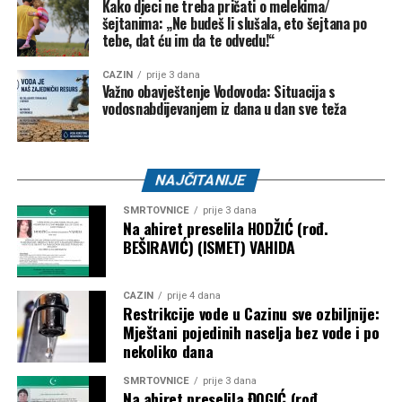
Kako djeci ne treba pričati o melekima/
šejtanima: „Ne budeš li slušala, eto šejtana po
tebe, dat ću im da te odvedu!“
CAZIN
prije 3 dana
Važno obavještenje Vodovoda: Situacija s
vodosnabdijevanjem iz dana u dan sve teža
NAJČITANIJE
SMRTOVNICE
prije 3 dana
Na ahiret preselila HODŽIĆ (rođ.
BEŠIRAVIĆ) (ISMET) VAHIDA
CAZIN
prije 4 dana
Restrikcije vode u Cazinu sve ozbiljnije:
Mještani pojedinih naselja bez vode i po
nekoliko dana
SMRTOVNICE
prije 3 dana
Na ahiret preselila ĐOGIĆ (rođ.