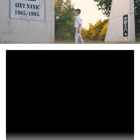
će danas biti ukopani u Potočarima
DON'T MISS
O neradnoj nedjelji u FBiH:NEDJELJOM U POTROŠAČKI
ŠOPING KOD MUJE OD DOBOJA KOJEG TAMO NEMA