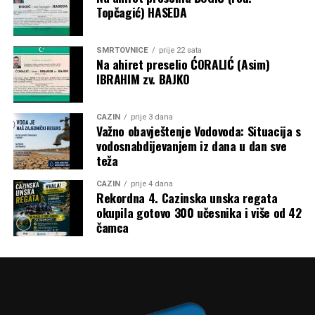
Topčagić) HASEDA
SMRTOVNICE
prije 22 sata
Na ahiret preselio ĆORALIĆ (Asim)
IBRAHIM zv. BAJKO
CAZIN
prije 3 dana
Važno obavještenje Vodovoda: Situacija s
vodosnabdijevanjem iz dana u dan sve
teža
CAZIN
prije 4 dana
Rekordna 4. Cazinska unska regata
okupila gotovo 300 učesnika i više od 42
čamca