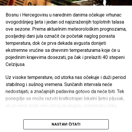
njihovim porodicama, naglašavajući da će prilika za muziku
i zabavu uvijek biti, dok izgubljeni životi ne mogu biti
Bosnu i Hercegovinu u narednim danima očekuje vrhunac
vraćeni.
ovogodišnjeg ljeta i jedan od najizraženijih toplotnih talasa
ove sezone. Prema aktuelnim meteorološkim prognozama,
Brojni građani podržali su ovu odluku, ističući da u
posljednji dani jula označit će početak naglog porasta
trenucima kolektivne tuge solidarnost i suosjećanje moraju
temperatura, dok će prva dekada avgusta donijeti
biti ispred svih drugih interesa.
ekstremne vrućine sa dnevnim temperaturama koje će u
pojedinim krajevima dosezati, pa čak i prelaziti 40 stepeni
Rasprava koja se razvila na društvenim mrežama još
Celzijusa.
jednom je pokazala koliko je važno njegovati kulturu
empatije, poštovanja i odgovornosti, posebno u trenucima
Uz visoke temperature, od utorka nas očekuje i duži period
kada cijela zajednica dijeli bol zbog nenadoknadivog
stabilnog i sušnog vremena. Sunčanih intervala neće
gubitka.
nedostajati, a značajnijih padavina gotovo da neće biti. Tek
ponegdje se može razviti kratkotrajan lokalni ljetni pljusak,
ali on neće imati veći uticaj na ukupnu vremensku sliku.
Post
Share
Share
Posebno će neugodne postati noći. Iako se dani
NASTAVI ČITATI
postepeno skraćuju, temperature će nastaviti rasti, pa će
Tweet
Share