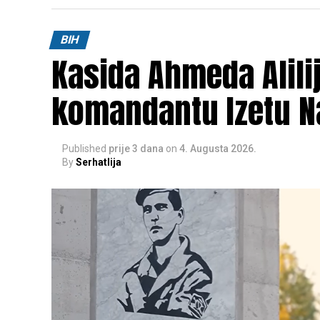
BIH
Kasida Ahmeda Alili
komandantu Izetu N
Published
prije 3 dana
on
4. Augusta 2026.
By
Serhatlija