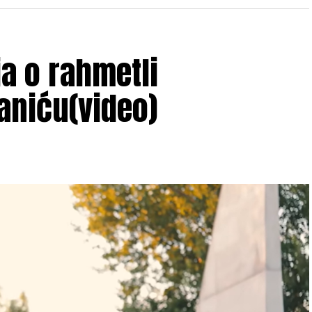
ja o rahmetli
aniću(video)