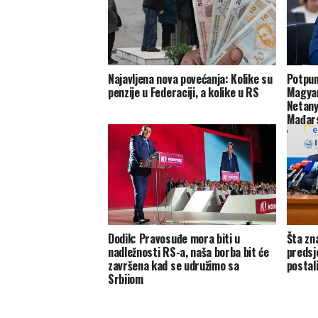
Najavljena nova povećanja: Kolike su
Potpuni
penzije u Federaciji, a kolike u RS
Magyar
Netany
Mađar
Dodik: Pravosuđe mora biti u
Šta zn
nadležnosti RS-a, naša borba bit će
predsj
završena kad se udružimo sa
postal
Srbijom