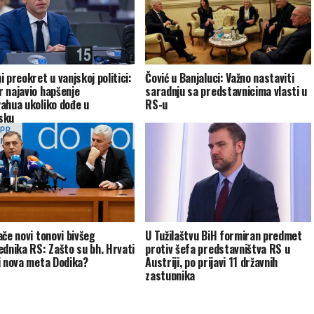
 preokret u vanjskoj politici:
Čović u Banjaluci: Važno nastaviti
 najavio hapšenje
saradnju sa predstavnicima vlasti u
ahua ukoliko dođe u
RS-u
sku
ače novi tonovi bivšeg
U Tužilaštvu BiH formiran predmet
ednika RS: Zašto su bh. Hrvati
protiv šefa predstavništva RS u
i nova meta Dodika?
Austriji, po prijavi 11 državnih
zastupnika