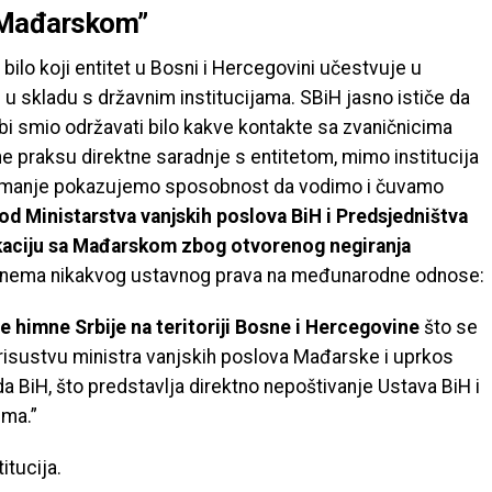
s Mađarskom”
ilo koji entitet u Bosni i Hercegovini učestvuje u
 skladu s državnim institucijama. SBiH jasno ističe da
e bi smio održavati bilo kakve kontakte sa zvaničnicima
e praksu direktne saradnje s entitetom, mimo institucija
sve manje pokazujemo sposobnost da vodimo i čuvamo
 od Ministarstva vanjskih poslova BiH i Predsjedništva
aciju sa Mađarskom zbog otvorenog negiranja
ji nema nikakvog ustavnog prava na međunarodne odnose:
 himne Srbije na teritoriji Bosne i Hercegovine
što se
 prisustvu ministra vanjskih poslova Mađarske i uprkos
 BiH, što predstavlja direktno nepoštivanje Ustava BiH i
uma.”
itucija.