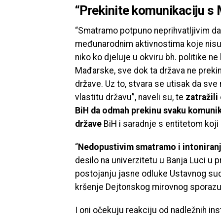
“Prekinite komunikaciju 
“Smatramo potpuno neprihvatljivim da b
međunarodnim aktivnostima koje nisu u
niko ko djeluje u okviru bh. politike n
Mađarske, sve dok ta država ne prekin
države. Uz to, stvara se utisak da 
vlastitu državu”, naveli su, te
zatražili
BiH da odmah prekinu svaku komunik
države
BiH i saradnje s entitetom ko
“
Nedopustivim smatramo i intoniranje
desilo na univerzitetu u Banja Luci u
postojanju jasne odluke Ustavnog suda
kršenje Dejtonskog mirovnog sporaz
I oni očekuju reakciju od nadležnih inst