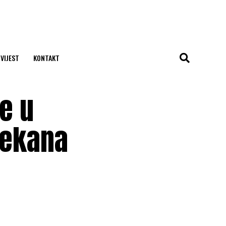
 VIJEST
KONTAKT
je u
čekana