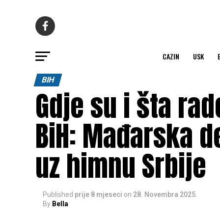
CAZIN
USK
BIH
Gdje su i šta rad
BiH: Mađarska d
uz himnu Srbije
Published
prije 8 mjeseci
on
28. Novembra 2025.
By
Bella