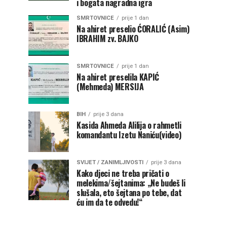
i bogata nagradna igra
SMRTOVNICE
prije 1 dan
Na ahiret preselio ĆORALIĆ (Asim)
IBRAHIM zv. BAJKO
SMRTOVNICE
prije 1 dan
Na ahiret preselila KAPIĆ
(Mehmeda) MERSIJA
BIH
prije 3 dana
Kasida Ahmeda Alilija o rahmetli
komandantu Izetu Naniću(video)
SVIJET / ZANIMLJIVOSTI
prije 3 dana
Kako djeci ne treba pričati o
melekima/šejtanima: „Ne budeš li
slušala, eto šejtana po tebe, dat
ću im da te odvedu!“