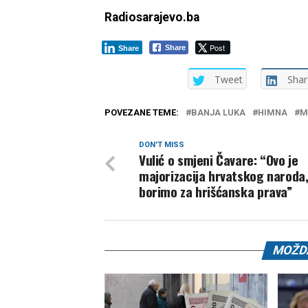
Radiosarajevo.ba
Post
Share
Share
Tweet
Shar
POVEZANE TEME:
BANJA LUKA
HIMNA
M
DON'T MISS
Vulić o smjeni Čavare: “Ovo je
majorizacija hrvatskog naroda,
borimo za hrišćanska prava”
MOŽDA