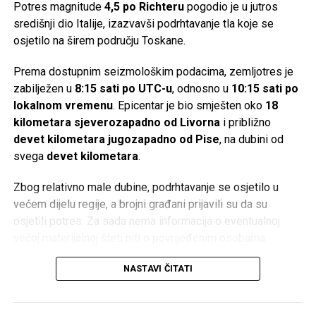
Potres magnitude
4,5 po Richteru
pogodio je u jutros
igračku!
‘ Nakon pronalaska izgubljene stvari, treba dijete
središnji dio Italije, izazvavši podrhtavanje tla koje se
podsjetiti da mu je Allah, dž.š., pomogao da pronađe
osjetilo na širem području Toskane.
igračku i da se treba zahvaliti. Ovakav pristup u dječijim
srcima razvija osjećaj ljubavi prema Onome Koji ga pazi i
Prema dostupnim seizmološkim podacima, zemljotres je
pomaže.
zabilježen u
8:15 sati po UTC-u
, odnosno u
10:15 sati po
lokalnom vremenu
. Epicentar je bio smješten oko
18
Druga mogućnost je da se dijete pred polazak na spavanje
kilometara sjeverozapadno od Livorna
i približno
podstakne na učenje Ajetu-l-Kursijje. Ova prilika se
devet kilometara jugozapadno od Pise
, na dubini od
iskoristi da se kod djeteta razvije lijepo mišljenje o
svega
devet kilometara
.
melekima. „
Sine, ako ovo proučiš, dragi Allah ti pošalje
meleka koji te cijelu noć čuva! Ne može ti niko ništa
Zbog relativno male dubine, podrhtavanje se osjetilo u
naštetiti. Allah će ti poslati čuvara koji je jak i ne da
većem dijelu regije, a brojni građani prijavili su da su
nikome na tebe.
“
osjetili potres. Za sada nema informacija o eventualnoj
većoj materijalnoj šteti niti o povrijeđenim osobama.
Na kraju, treba istaći da naše riječi i djela moraju ići ruku
pod ruku. Ukoliko sami ne živimo i ne praktikujemo islam,
Italija se nalazi na jednom od seizmički najaktivnijih
NASTAVI ČITATI
ukoliko govorimo drugima učite Kur’an, a sami to ne
područja u Evropi, gdje dolazi do sudara Afričke i
radimo, naše riječi neće naći odjeka u srcima naše djece.
Euroazijske tektonske ploče. Upravo zbog toga ova zemlja
Ukoliko nas i poslušaju, to je običan mehanički proces iz