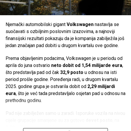
kupanje prate službene obavijesti lokalnih zavoda za javno
godina gotovo učetverostručeni, ali je širenje finansirano
zdravstvo, posebno nakon obilnih kiša, kada postoji veća
velikim zaduživanjem i milijunskim investicijama,
mogućnost privremenog mikrobiološkog onečišćenja mora.
uključujući razvoj baterija za električne automobile.
Njemački automobilski gigant
Volkswagen
nastavlja se
Post
Share
Share
Problemi su postali vidljivi već 2022. godine. Kompanija je
suočavati s ozbiljnim poslovnim izazovima, a najnoviji
postala previše zavisna od Applea, dok su inflacija,
finansijski rezultati pokazuju da je kompanija zabilježila još
Tweet
Share
usporavanje svjetske ekonomije, slabija potražnja za
jedan značajan pad dobiti u drugom kvartalu ove godine.
potrošačkom elektronikom, jaka konkurencija iz Azije i
Mail
Prema objavljenim podacima, Volkswagen je u periodu od
poremećaji u lancima snabdijevanja dodatno pogoršali
aprila do juna ostvario
neto dobit od 1,54 milijarde eura
,
poslovanje.
što predstavlja pad od čak
32,9 posto
u odnosu na isti
Istovremeno, Vartine baterije za električna vozila nisu
period prošle godine. Poređenja radi, u drugom kvartalu
ostvarile očekivani tržišni uspjeh. Njihov jedini poznati
2025. godine grupa je ostvarila dobit od
2,29 milijardi
kupac bio je
Porsche
, a proizvod je ostao ograničen na
eura
, što je već tada predstavljalo osjetan pad u odnosu na
manji segment hibridnih automobila.
prethodnu godinu.
Ima li Varta budućnost?
Pad nije zabilježen samo u zaradi. Isporuke vozila na nivou
cijele grupacije smanjene su za gotovo
devet posto
, na
Kako su dugovi rasli, kompanija je uvela skraćeno radno
2,08 miliona automobila
, dok je najveći udarac došao s