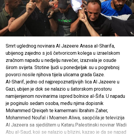
Smrt uglednog novinara Al Jazeere Anasa al-Sharifa,
ubijenog zajedno s još četvoricom kolega u izraelskom
zračnom napadu u nedjelju navečer, izazvala je osude
širom svijeta. Stotine ljudi u ponedjeljak su u pogrebnoj
povorci nosile njihova tijela ulicama grada Gaze.
Al-Sharif, jedno od najprepoznatljivijih lica Al Jazeere u
Gazi, ubijen je dok se nalazio u šatorskom prostoru
namijenjenom novinarima ispred bolnice al-Šifa. U napadu
je poginulo sedam osoba, među njima dopisnik
Mohammed Qreiqeh te kamermani Ibrahim Zaher,
Mohammed Noufal i Moamen Aliwa, saopćila je televizija
Al Jazeera sa sjedištem u Kataru.Palestinski novinar Wadi
Abu al-Saud, koji se nalazio u blizini, kazao je da se napad