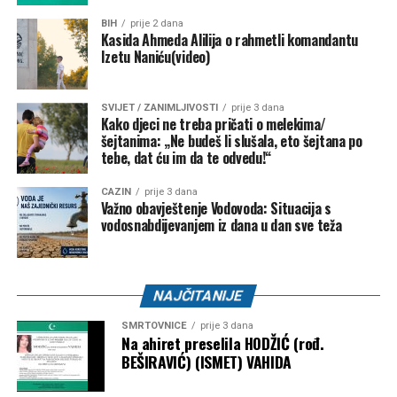
Kontroverze i budućnost u FIFA-i
BIH
prije 2 dana
Kasida Ahmeda Alilija o rahmetli komandantu
Uprkos podršci iz Bijele kuće, Infantino je posljednjih
Izetu Naniću(video)
mjeseci bio izložen kritikama nakon kontroverznog
poništavanja crvenog kartona američkom reprezentativcu
Folarinu Balogunu tokom Svjetskog prvenstva. Trump je
SVIJET / ZANIMLJIVOSTI
prije 3 dana
Kako djeci ne treba pričati o melekima/
kasnije potvrdio da je lično razgovarao s Infantinom i tražio
šejtanima: „Ne budeš li slušala, eto šejtana po
reviziju odluke.
tebe, dat ću im da te odvedu!“
Zanimljivo je da Trump ovu ideju promoviše u trenutku kada
CAZIN
prije 3 dana
Važno obavještenje Vodovoda: Situacija s
njegova administracija ima zategnute odnose s
vodosnabdijevanjem iz dana u dan sve teža
Ujedinjenim nacijama. Od povratka u Bijelu kuću, SAD je
smanjio finansijska izdvajanja za UN te se povukao iz
Svjetske zdravstvene organizacije (WHO), UNESCO-a i
Vijeća za ljudska prava UN-a.
NAJČITANIJE
SMRTOVNICE
prije 3 dana
Ukoliko Infantino ipak odluči ostati u svijetu sporta, već u
Na ahiret preselila HODŽIĆ (rođ.
martu 2027. godine očekuju ga izbori za četvrti mandat na
BEŠIRAVIĆ) (ISMET) VAHIDA
čelu FIFA-e. U tom slučaju vodio bi organizaciju Svjetskog
prvenstva za žene u Brazilu 2027. godine, kao i