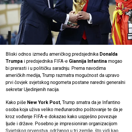
radničkog vijeća, ali i vlasti savezne pokrajine
Donja
Saska
, koja posjeduje oko
20 posto udjela
u
Tweet
Share
Volkswagenu i ima značajan utjecaj u nadzornom odboru
kompanije. Prema njemačkim medijima, odbor je u početnoj
Mail
fazi odbio dio predloženih mjera.
Volkswagen je ranije potvrdio da će do kraja decenije u
Njemačkoj biti ugašeno
50.000 radnih mjesta
, od čega će
Bliski odnos između američkog predsjednika
Donalda
35.000
biti u matičnom brendu Volkswagen, dok će
Trumpa
i predsjednika FIFA-e
Giannija Infantina
mogao
ostatak biti raspoređen na kompanije unutar grupacije,
bi prerasti i u političku saradnju. Prema navodima
uključujući
Audi
i
Porsche
. Do sada je više od
37.000
američkih medija, Trump razmatra mogućnost da upravo
zaposlenih
već prihvatilo programe dobrovoljnog odlaska
prvi čovjek svjetskog nogometa postane naredni generalni
iz kompanije.
sekretar Ujedinjenih nacija.
Najnoviji poslovni rezultati potvrđuju da se najveći
Kako piše
New York Post
, Trump smatra da je Infantino
evropski proizvođač automobila nalazi pred jednim od
osoba koja uživa veliko međunarodno poštovanje te da je
najvećih izazova u svojoj historiji, dok će naredni mjeseci
kroz vođenje FIFA-e dokazao kako uspješno povezuje
biti ključni za budući smjer razvoja kompanije.
ljude i države. Posebno je impresioniran organizacijom
Svjetskog prvenstva, održanog u tri zemlje, što vidi kao