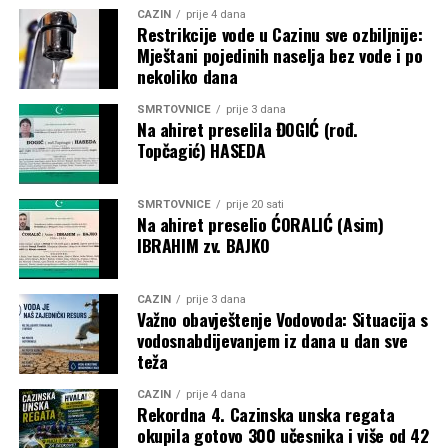
CAZIN
prije 4 dana
historijskog Mundijala 2030., koji će biti održan na tri
Restrikcije vode u Cazinu sve ozbiljnije:
kontinenta i u šest država.
Mještani pojedinih naselja bez vode i po
nekoliko dana
Post
Share
Share
SMRTOVNICE
prije 3 dana
Na ahiret preselila ĐOGIĆ (rođ.
Tweet
Share
Topčagić) HASEDA
Mail
SMRTOVNICE
prije 20 sati
Na ahiret preselio ĆORALIĆ (Asim)
IBRAHIM zv. BAJKO
CAZIN
prije 3 dana
Važno obavještenje Vodovoda: Situacija s
vodosnabdijevanjem iz dana u dan sve
teža
CAZIN
prije 4 dana
Rekordna 4. Cazinska unska regata
okupila gotovo 300 učesnika i više od 42