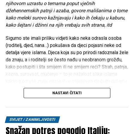
Mail
njihovom uzrastu o temama poput vječnih
džehennemskih patnji i azaba, govore mališanima o tome
POVEZANE TEME:
GAZA
IZRAEL
NOVINARI
SAHRANA
kako meleki surovo kažnjavaju i kako ih čekaju u kaburu,
kako šejtani i džinni na njih vrebaju svih strana, itd
UP NEXT
Albanski mediji tvrde da je njihov bokser na ulici
Sigurno ste imali priliku vidjeti kako neka odrasla osoba
pretukao Arkanovog sina
(roditelj, djed, nana…) pokušava da djeci pojasni neke od
DON'T MISS
detalja vjere islama. Djeca koja su po prirodi radoznala žele
Dačić: Svaki pritisak na Srbe u BiH je pritisak i na Srbiju
da znaju, a i roditelji se često nađu u neobranom grožđu,
kako postupiti i šta smijem ili ne smijem reći? Strah, patnja,
kazna, surovost, mučenje – to je nažalost slika islama
kakvog odrasli znaju naslikati u osjetljivim dječijim dušama.
Iz iskustva poznajem roditelje koji su djecu na takav način
NASTAVI ČITATI
doslovno istraumirali. Možda zvuči čudno, ali pojedini
roditelji djeci prikazuju video-snimke neprilagođene
njihovom uzrastu o temama poput vječnih džehennemskih
patnji i azaba, govore mališanima o tome kako meleki
SVIJET / ZANIMLJIVOSTI
surovo kažnjavaju i kako ih čekaju u kaburu, kako šejtani i
Snažan potres pogodio Italiju:
džinni na njih vrebaju svih strana, itd.