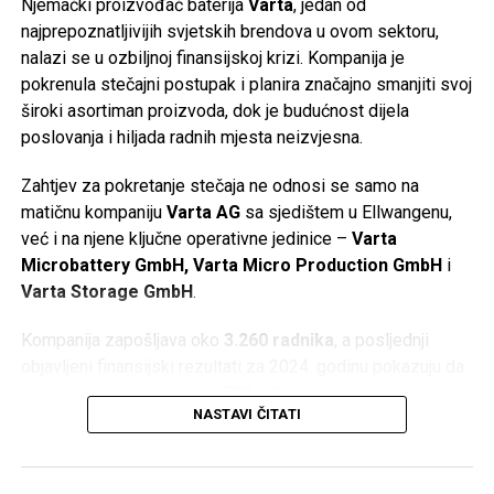
Njemački proizvođač baterija
Varta
, jedan od
najprepoznatljivijih svjetskih brendova u ovom sektoru,
nalazi se u ozbiljnoj finansijskoj krizi. Kompanija je
pokrenula stečajni postupak i planira značajno smanjiti svoj
široki asortiman proizvoda, dok je budućnost dijela
poslovanja i hiljada radnih mjesta neizvjesna.
Zahtjev za pokretanje stečaja ne odnosi se samo na
matičnu kompaniju
Varta AG
sa sjedištem u Ellwangenu,
već i na njene ključne operativne jedinice –
Varta
Microbattery GmbH, Varta Micro Production GmbH
i
Varta Storage GmbH
.
Kompanija zapošljava oko
3.260 radnika
, a posljednji
objavljeni finansijski rezultati za 2024. godinu pokazuju da
je ostvarila prihod veći od
790 miliona eura
, ali i gubitak
NASTAVI ČITATI
od oko
64,5 miliona eura
.
Gubitak Applea i zatvaranje fabrike