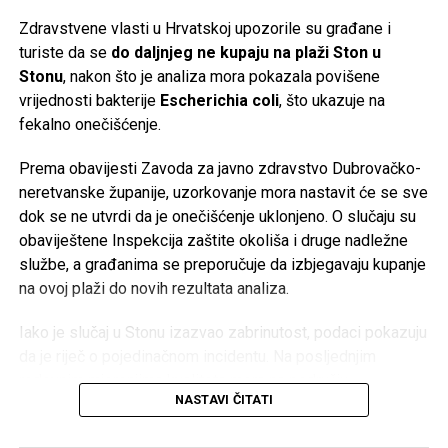
plan je izdvajanje poslovanja s baterijama za domaćinstvo i
Zdravstvene vlasti u Hrvatskoj upozorile su građane i
formiranje nove vlasničke strukture za taj segment.
turiste da se
do daljnjeg ne kupaju na plaži Ston u
Stonu
, nakon što je analiza mora pokazala povišene
Više od stoljeća tradicije
vrijednosti bakterije
Escherichia coli
, što ukazuje na
fekalno onečišćenje.
Korijeni Varte sežu u
1887. godinu
, a naziv kompanije
nastao je od njemačkog izraza
Vertrieb, Aufladung,
Prema obavijesti Zavoda za javno zdravstvo Dubrovačko-
Reparatur transportabler Akkumulatoren
(prodaja, punjenje
neretvanske županije, uzorkovanje mora nastavit će se sve
i popravka prenosnih akumulatora). Njene baterije koristio
dok se ne utvrdi da je onečišćenje uklonjeno. O slučaju su
je čak i poznati istraživač
Fridtjof Nansen
tokom polarnih
obaviještene Inspekcija zaštite okoliša i druge nadležne
ekspedicija.
službe, a građanima se preporučuje da izbjegavaju kupanje
na ovoj plaži do novih rezultata analiza.
Međutim, historija kompanije ima i tamnu stranu. Početkom
20. stoljeća tadašnji proizvođač AFA preuzima industrijalac
Iako je slučaj u Stonu izazvao zabrinutost, podaci pokazuju
Günther Quandt
, čija je porodica kasnije postala poznata
da je riječ o pojedinačnom incidentu. Na posljednjim
kao većinski vlasnik BMW-a. Tokom nacističke Njemačke
redovnim mjerenjima kvaliteta mora na području
kompanija je koristila prisilni rad logoraša i ratnih
NASTAVI ČITATI
Dubrovačko-neretvanske županije bila je vrlo dobra – od
zarobljenika u fabrikama akumulatora širom okupirane
ukupno 127 kontrolisanih plaža, čak 126 ocijenjeno je kao
Evrope, gdje su radili u izuzetno opasnim uslovima bez