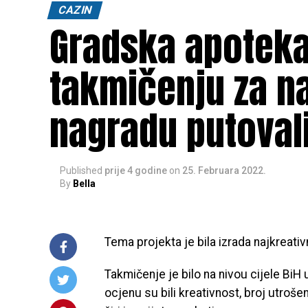
CAZIN
Gradska apoteka
takmičenju za na
nagradu putovali
Published
prije 4 godine
on
25. Februara 2022.
By
Bella
Tema projekta je bila izrada najkreativn
Takmičenje je bilo na nivou cijele BiH
ocjenu su bili kreativnost, broj utrošen