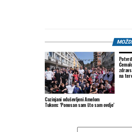
MOŽDA
Potvrđ
Ćemalo
zdravst
na ter
Cazinjani oduševljeni Amelom
Tukom: ‘Ponosan sam što sam ovdje’