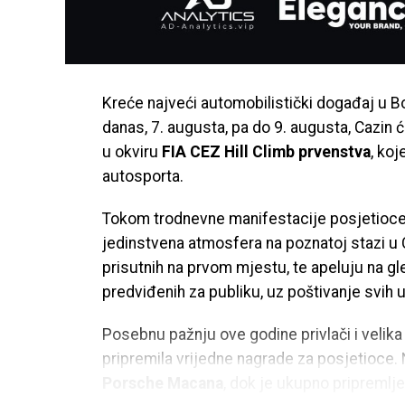
Kreće najveći automobilistički događaj u B
danas, 7. augusta, pa do 9. augusta, Cazin ć
u okviru
FIA CEZ Hill Climb prvenstva
, koj
autosporta.
Tokom trodnevne manifestacije posjetioce 
jedinstvena atmosfera na poznatoj stazi u C
prisutnih na prvom mjestu, te apeluju na gl
predviđenih za publiku, uz poštivanje svih u
Posebnu pažnju ove godine privlači i velik
pripremila vrijedne nagrade za posjetioce. N
Porsche Macana
, dok je ukupno pripremlj