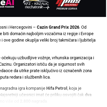
osni i Hercegovini –
Cazin Grand Prix 2026
. Od
e biti domaćin najboljim vozačima iz regije i Evrope
e i ove godine okuplja veliki broj takmičara i ljubitelja
očekuju uzbudljive vožnje, vrhunska organizacija i
azinu. Organizatori ističu da je sigurnost svih
edaoce da utrke prate isključivo iz označenih zona
puta redara i službenih lica.
a nagradna igra kompanije
Hifa Petrol
, koja je
ajsretniji učesnici imat će priliku osvojiti čak
dva
eno više od
2.800 nagrada
.