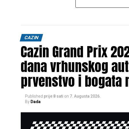
CAZIN
Cazin Grand Prix 202
dana vrhunskog aut
prvenstvo i bogata 
Published
prije 8 sati
on
7. Augusta 2026.
By
Dada