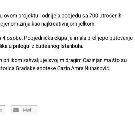
u ovom projektu i odnijela pobjedu sa 700 utrošenih
 ocjenom žirija kao najkreativnijom jelkom.
a 4 osobe. Pobjednička ekipa je imala prelijepo putovanje
lika u prilogu iz čudesnog Istanbula.
 prilikom zahvaljuje svojim dragim Cazinjanima što su
irektorica Gradske apoteke Cazin Amra Nuhanović.
e
Mail