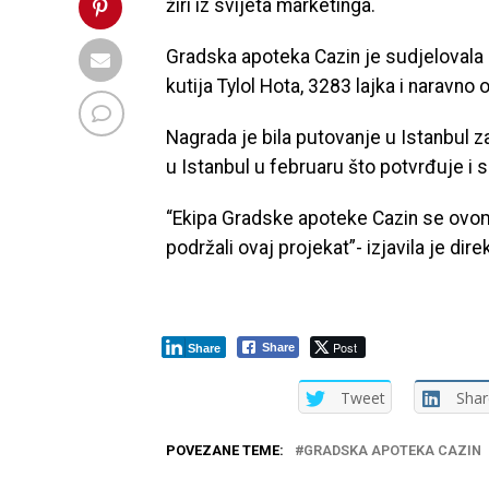
žiri iz svijeta marketinga.
Gradska apoteka Cazin je sudjelovala 
kutija Tylol Hota, 3283 lajka i naravno
Nagrada je bila putovanje u Istanbul z
u Istanbul u februaru što potvrđuje i s
“Ekipa Gradske apoteke Cazin se ovom
podržali ovaj projekat”- izjavila je d
Post
Share
Share
Tweet
Shar
POVEZANE TEME:
GRADSKA APOTEKA CAZIN