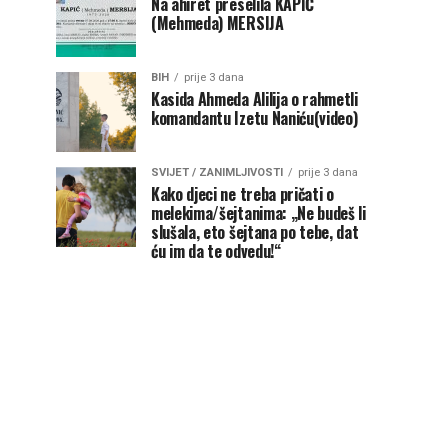
Na ahiret preselila KAPIĆ
(Mehmeda) MERSIJA
BIH
prije 3 dana
Kasida Ahmeda Alilija o rahmetli
komandantu Izetu Naniću(video)
SVIJET / ZANIMLJIVOSTI
prije 3 dana
Kako djeci ne treba pričati o
melekima/šejtanima: „Ne budeš li
slušala, eto šejtana po tebe, dat
ću im da te odvedu!“