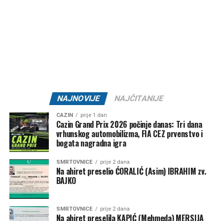
Bosanska Krupa – 74.300 KM
Mail
SD “Sloga 1922” Bosanska Otoka –
22.800 KM
GNK “Bratstvo 1918” –
20.000 KM
ŽNK “Željezničar 2011” –
10.000 KM
KK “Bratstvo” –
7.500 KM
NK “Željezničar 73” –
7.500 KM
NAJNOVIJE
NAJČITANIJE
MNK “Željo” –
5.000 KM
CAZIN
prije 1 dan
Cazin Grand Prix 2026 počinje danas: Tri dana
Klub borilačkih sportova “Serhat” –
1.500 KM
vrhunskog automobilizma, FIA CEZ prvenstvo i
Ključ – 84.000 KM
bogata nagradna igra
SMRTOVNICE
prije 2 dana
NK “Ključ” –
80.000 KM
Na ahiret preselio ĆORALIĆ (Asim) IBRAHIM zv.
BAJKO
Kanu-kajakaški klub “K4” –
2.000 KM
FK “Bajer 99” Velagići –
1.000 KM
SMRTOVNICE
prije 2 dana
Na ahiret preselila KAPIĆ (Mehmeda) MERSIJA
NK “Omladinac” Sanica –
1.000 KM