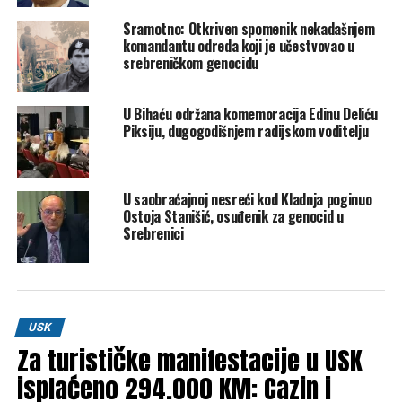
“Srebrenica je poraz čovječanstva, a upravo to je razlog
Sramotno: Otkriven spomenik nekadašnjem
zbog kojeg njegujemo sjećanje na žrtve. Nije dovoljno
komandantu odreda koji je učestvovao u
samo se prisjećati, moramo djelovati protiv zaborava i
srebreničkom genocidu
negacije istine”, poručio je Lipovača.
U Bihaću održana komemoracija Edinu Deliću
U sklopu komemorativne sjednice prikazan je i isječak iz
Piksiju, dugogodišnjem radijskom voditelju
dokumentarnog filma “Tri decenije bola” autorice Edine
Mateljić, novinarke RTV Tuzlanskog kantona, a prisutni su
imali priliku čuti i stihove “Pjesme o Srebrenici” rahmetli
U saobraćajnoj nesreći kod Kladnja poginuo
akademika Abdulaha Sidrana te “Potočarsku dovu” bivšeg
Ostoja Stanišić, osuđenik za genocid u
reisu-l-uleme Mustafe ef. Cerića, uklesanu u kamenu u
Srebrenici
Memorijalnom centru u Potočarima.
FENA
Post
Share
Share
USK
Za turističke manifestacije u USK
Tweet
Share
isplaćeno 294.000 KM: Cazin i