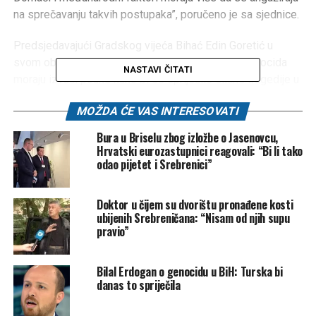
na sprečavanju takvih postupaka”, poručeno je sa sjednice.
Predsjedavajući Gradskog vijeća Bihać Edin Goretić u
svom obraćanju kazao je da se iz presuđenog genocida
NASTAVI ČITATI
moraju izvući pouke kako bi se spriječile slične tragedije u
budućnosti.
MOŽDA ĆE VAS INTERESOVATI
“Krajina ima svoju Srebrenicu – Biljane, selo ubijeno u
Bura u Briselu zbog izložbe o Jasenovcu,
jednom danu. Ovaj zločin je bio uvertira u genocid u
Hrvatski eurozastupnici reagovali: “Bi li tako
Srebrenici. Podsjećanje na sve zločine koji su počinjeni
odao pijetet i Srebrenici”
nad Bošnjacima mora biti konstantno. Mi Bišćani i Krajišnici
smo bili i bit ćemo glasni u tome, jer rastu naša djeca za
Doktor u čijem su dvorištu pronađene kosti
koju želimo miran život u BiH”, rekao je Goretić.
ubijenih Srebreničana: “Nisam od njih supu
pravio”
Historijski kontekst dešavanja u Srebrenici i Bihaću 1995.
godine pružio je historičar Sulejman Lipovača,
Bilal Erdogan o genocidu u BiH: Turska bi
naglašavajući da je genocid u Srebrenici sramota i poraz
danas to spriječila
savremenog čovječanstva.