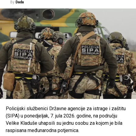
By
Dada
Una regate
.
Osigurano je
300.000 KM
za turističke i druge
manifestacije gradova i općina u USK kroz program
podrške razvoju turističke ponude.
Usvojena je nova odluka kojom se uređuju uslovi i
kriteriji za ostvarivanje prava na prednost pri
zapošljavanju i zadržavanju na poslu pripadnika
branilačkih kategorija.
Podržan je projekat Osnovne škole “Jezerski” iz
Bosanske Krupe, koji se realizuje u saradnji s
UNDP-om u okviru aktivnosti zelene tranzicije u
Bosni i Hercegovini.
Usvojen je program utroška grant sredstava za
Policijski službenici Državne agencije za istrage i zaštitu
Bihaćko muftijstvo i Ilmijju u ukupnom iznosu od
(SIPA) u ponedjeljak, 7. jula 2026. godine, na području
147.000 KM
.
Velike Kladuše uhapsili su jednu osobu za kojom je bila
Iz Vlade USK poručuju da će i u narednom periodu
raspisana međunarodna potjernica.