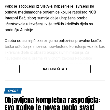
nastaviti provoditi mjere usmjerene na unapređenje
obrazovanja, podršku boračkoj populaciji, razvoj
Kako je saopćeno iz SIPA-e, hapšenje je izvršeno na
turizma i poboljšanje kvaliteta života građana
osnovu međunarodne potjernice koju je raspisao NCB
Unsko-sanskog kantona.
Interpol Beč, zbog sumnje da je uhapšena osoba
učestvovala u izvršenju više teških krivičnih djela na
području Austrije.
Post
Share
Share
Osoba se sumnjiči za namjernu paljevinu, provalne krađe,
Tweet
Share
teška oštećenja imovine, neovlašteno korištenje vozila, kao
i krivična djela iz oblasti eksplozivnih materija. Za
Mail
navedena djela, prema Krivičnom zakonu Republike
Austrije, predviđena je maksimalna kazna zatvora do 15
NASTAVI ČITATI
godina.
Na osnovu operativnih saznanja, osumnjičenog su locirali
pripadnici SIPA-inog FAST tima, nakon čega je lišen
SPORT
slobode.
Objavljena kompletna raspodjela:
Nakon završene kriminalističke obrade, uhapšena osoba
Evo koliko je novca dobio svaki
predata je u nadležnost Suda Bosne i Hercegovine radi