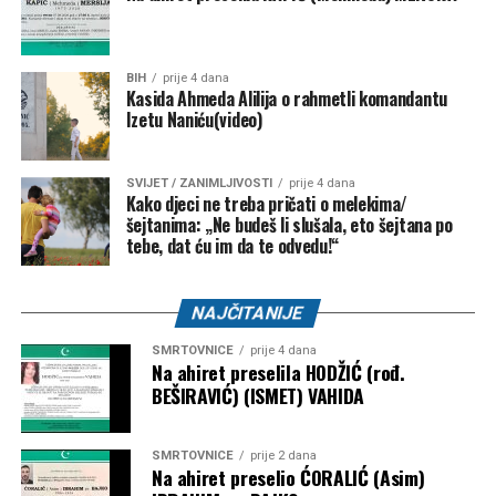
Bužim – 27.000 KM
BIH
prije 4 dana
NK “Vitez” –
10.000 KM
Kasida Ahmeda Alilija o rahmetli komandantu
Izetu Naniću(video)
FK “Bratstvo-Veterani” –
5.000 KM
FK “Konjodor” –
3.000 KM
SVIJET / ZANIMLJIVOSTI
prije 4 dana
Kako djeci ne treba pričati o melekima/
FK “Bužim” –
3.000 KM
šejtanima: „Ne budeš li slušala, eto šejtana po
OK “Bužim” –
3.000 KM
tebe, dat ću im da te odvedu!“
Airsoft klub “Otpisani” –
2.000 KM
NAJČITANIJE
ŽOK “Bužim” –
1.000 KM
SMRTOVNICE
prije 4 dana
Bosanski Petrovac – 3.500 KM
Na ahiret preselila HODŽIĆ (rođ.
BEŠIRAVIĆ) (ISMET) VAHIDA
Udruženje košarkaškog sporta “Mladost” –
2.000
KM
SMRTOVNICE
prije 2 dana
Na ahiret preselio ĆORALIĆ (Asim)
Karate klub “Mladost” –
1.500 KM