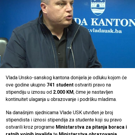
Bosanska Krupa –
50.000 KM
Cazin –
50.000 KM
Bosanski Petrovac –
36.000 KM
Ključ –
46.000 KM
Sanski Most –
36.000 KM
Velika Kladuša –
36.000 KM
Ukupno je za podršku turističkim manifestacijama na
području Unsko-sanskog kantona izdvojeno
294.000 KM
.
Vlada Unsko-sanskog kantona donijela je odluku kojom će
ove godine ukupno
741 student
ostvariti pravo na
Post
Share
Share
stipendiju u iznosu od
2.000 KM
, čime je nastavljen
kontinuitet ulaganja u obrazovanje i podršku mladima.
Tweet
Share
Na današnjim sjednicama Vlade USK utvrđen je broj
Mail
stipendista i iznosi stipendija za studente koji su pravo
ostvarili kroz programe
Ministarstva za pitanja boraca i
ratnih vojnih invalida
te
Ministarstva obrazovanja,