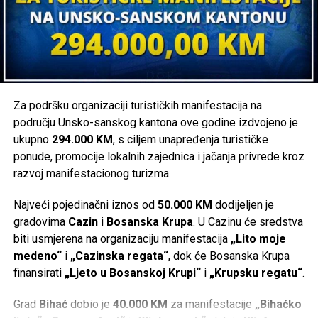
Za podršku organizaciji turističkih manifestacija na
području Unsko-sanskog kantona ove godine izdvojeno je
ukupno
294.000 KM
, s ciljem unapređenja turističke
ponude, promocije lokalnih zajednica i jačanja privrede kroz
razvoj manifestacionog turizma.
Najveći pojedinačni iznos od
50.000 KM
dodijeljen je
gradovima
Cazin
i
Bosanska Krupa
. U Cazinu će sredstva
biti usmjerena na organizaciju manifestacija
„Lito moje
medeno“
i
„Cazinska regata“
, dok će Bosanska Krupa
finansirati
„Ljeto u Bosanskoj Krupi“
i
„Krupsku regatu“
.
Grad
Bihać
dobio je
40.000 KM
za manifestacije
„Bihaćko