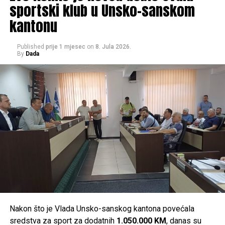
sportski klub u Unsko-sanskom
daljnjeg postupanja.
kantonu
U realizaciji ove akcije ostvarena je saradnja između SIPA-
e, Obavještajno-sigurnosne agencije Bosne i Hercegovine
Published
prije 1 mjesec
on
8. Jula 2026.
By
Dada
(OSA BiH) i Ministarstva unutrašnjih poslova Unsko-
sanskog kantona.
Post
Share
Share
Tweet
Share
Mail
Nakon što je Vlada Unsko-sanskog kantona povećala
sredstva za sport za dodatnih
1.050.000 KM
, danas su