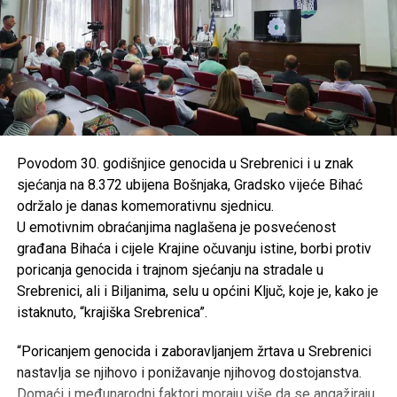
Povodom 30. godišnjice genocida u Srebrenici i u znak
sjećanja na 8.372 ubijena Bošnjaka, Gradsko vijeće Bihać
održalo je danas komemorativnu sjednicu.
U emotivnim obraćanjima naglašena je posvećenost
građana Bihaća i cijele Krajine očuvanju istine, borbi protiv
poricanja genocida i trajnom sjećanju na stradale u
Srebrenici, ali i Biljanima, selu u općini Ključ, koje je, kako je
istaknuto, “krajiška Srebrenica”.
“Poricanjem genocida i zaboravljanjem žrtava u Srebrenici
nastavlja se njihovo i ponižavanje njihovog dostojanstva.
Domaći i međunarodni faktori moraju više da se angažiraju