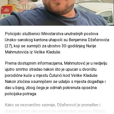
Sanski Most – 193.500 KM
primanja-izazvao-nezadovoljstvo-u-krajini-profesori-
traze-vece-place-i-izmjene-kolektivnog-ugovora/?
Konjički klub “Potkovica” –
50.000 KM
OVDJE možete vidjeti kolike plate imaju zaposleni u
RK “Sana 7” –
35.000 KM
javnom sektoru
OKK “Sana” –
25.000 KM
Policijski službenici Ministarstva unutrašnjih poslova
https://antikorupcijausk.ba/V2/registar-zaposlenih-u-
Unsko-sanskog kantona uhapsili su Benjamina Džaferovića
SPD “Mulež” –
15.000 KM
javnom-sektoru/
(27), koji se sumnjiči za ubistvo 30-godišnjeg Nurije
SRD “Devet rijeka” –
15.000 KM
Mahmutovića iz Velike Kladuše.
Post
Share
Share
ŠN “Dream Team” –
10.000 KM
Prema dostupnim informacijama, Mahmutović je u nedjelju
Tweet
Share
AK “Sana” –
10.000 KM
ujutro smrtno stradao nakon što je upucan u dvorištu
porodične kuće u mjestu Čuturići kod Velike Kladuše.
Fitness klub “Sana” –
8.000 KM
Mail
Nakon zločina osumnjičeni se udaljio s mjesta događaja i
Judo klub “Sanski Most” –
7.500 KM
dao u bijeg, zbog čega je odmah pokrenuta opsežna
Karate klub “Hurije” –
5.000 KM
policijska potraga.
ŽOK “Sana” –
5.000 KM
Kako se nezvanično saznaje, Džaferović je pronađen i
Ronilački klub “Vir” –
5.000 KM
uhapšen sinoć oko ponoći na autobuskoj stanici u Bihaću,