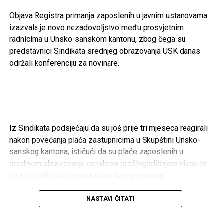
i klubovima
Objava Registra primanja zaposlenih u javnim ustanovama
Cazin – 166.200 KM
izazvala je novo nezadovoljstvo među prosvjetnim
radnicima u Unsko-sanskom kantonu, zbog čega su
Gradski sportski savez Cazin –
50.000 KM
predstavnici Sindikata srednjeg obrazovanja USK danas
održali konferenciju za novinare.
Konjički klub “Cazin” –
40.000 KM
FK “Krajina” –
20.000 KM
Aero klub “Kumulus” –
20.000 KM
NK “Mladost” Polje –
18.200 KM
Iz Sindikata podsjećaju da su još prije tri mjeseca reagirali
RK “Cepelin-Krajina” –
5.000 KM
nakon povećanja plaća zastupnicima u Skupštini Unsko-
OŽRK “Krajina” –
5.000 KM
sanskog kantona, ističući da su plaće zaposlenih u
srednjem obrazovanju ostale na prošlogodišnjem nivou te
Taekwon-do klub “Bosna” –
5.000 KM
da nije došlo do izmjena kolektivnog ugovora.
Karate klub “Cazin” –
3.000 KM
Kako navode, objava Registra primanja dodatno je pojačala
NASTAVI ČITATI
Bihać – 369.000 KM
nezadovoljstvo među prosvjetnim radnicima. Tvrde da
podaci iz registra pokazuju kako pojedini profesori u