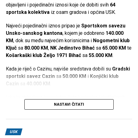
objavljeni i pojedinačni iznosi koje će dobiti svih
64
sportska kolektiva
iz osam gradova i općina USK.
Najveći pojedinačni iznos pripao je
Sportskom savezu
Unsko-sanskog kantona
, kojem je odobreno
140.000
KM
, dok su među najvećim korisnicima i
Nogometni klub
Ključ
sa
80.000 KM
,
NK Jedinstvo Bihać
sa
65.000 KM
te
Košarkaški klub Željo 1971 Bihać
sa
55.000 KM
.
Kada je riječ o Cazinu, najviše sredstava dobili su
Gradski
sportski savez Cazin
sa
50.000 KM
i
Konjički klub
Cazin
sa
40.000 KM
.
Iako je objavljena kompletna lista korisnika i dodijeljenih
iznosa, u dostupnim informacijama nisu navedeni kriteriji
NASTAVI ČITATI
prema kojima je određeno koliko će sredstava dobiti
pojedini sportski kolektiv.
Najveći pojedinačni iznosi
USK