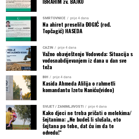
IBRAHIM zv. BAJKO
Objavljivanjem kompletne liste korisnika javnost je po prvi
put dobila detaljan uvid u raspodjelu dodatnih budžetskih
SMRTOVNICE
prije 4 dana
sredstava za sport. Ostaje otvoreno pitanje prema kojim su
Na ahiret preselila ĐOGIĆ (rođ.
Topčagić) HASEDA
kriterijima određeni pojedinačni iznosi, budući da
obrazloženje metodologije raspodjele nije objavljeno.
CAZIN
prije 4 dana
Post
Share
Share
Važno obavještenje Vodovoda: Situacija s
vodosnabdijevanjem iz dana u dan sve
Tweet
Share
teža
BIH
prije 4 dana
Mail
Kasida Ahmeda Alilija o rahmetli
komandantu Izetu Naniću(video)
SVIJET / ZANIMLJIVOSTI
prije 4 dana
Kako djeci ne treba pričati o melekima/
šejtanima: „Ne budeš li slušala, eto
šejtana po tebe, dat ću im da te
odvedu!“