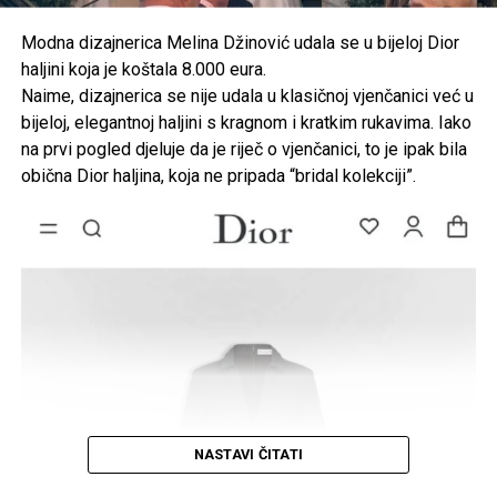
Modna dizajnerica Melina Džinović udala se u bijeloj Dior
haljini koja je koštala 8.000 eura.
Od Postinja želi stvoriti turističko
Naime, dizajnerica se nije udala u klasičnoj vjenčanici već u
odredište
bijeloj, elegantnoj haljini s kragnom i kratkim rukavima. Iako
na prvi pogled djeluje da je riječ o vjenčanici, to je ipak bila
Njegova vizija nije samo povratak, nego i stvaranje novog
obična Dior haljina, koja ne pripada “bridal kolekciji”.
početka za cijeli kraj. Planira razviti seoski turizam i
pretvoriti Postinje u prepoznatljivo odredište za sve koji
žele mir, prirodu i odmor daleko od gradske vreve. Već do
ljeta ove godine planira urediti 40 kreveta u moderno
opremljenim apartmanima za domaće i strane goste.
“Ljudi danas traže upravo to, tišinu, prirodu i autentičnu
priču. A mi to imamo”, ističe Pero. Ako sve bude teklo
prema planu, i sam će se uskoro trajno vratiti u selo.
Planovi uključuju i pjenušac s imenom
NASTAVI ČITATI