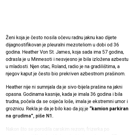
Tweet
Share
Mail
Ženi koja je često nosila očevu radnu jaknu kao dijete
dijagnostifikovan je pleuralni mezoteliom u dobi od 36
godina. Heather Von St. James, koja sada ima 57 godina,
odrasla je u Minnesoti i nesvjesno je bila izložena azbestu
u mladosti. Njen otac, Roland, radio je na gradilištima, a
njegov kaput je često bio prekriven azbestnom prašinom.
Heather nije ni sumnjala da je sivo-bijela prašina na jakni
opasna. Godinama kasnije, kada je imala 36 godina i bila
trudna, počela da se osjeća loše, imala je ekstremni umor i
groznicu. Rekla je da je bilo kao da joj je
“kamion parkiran
na grudima”, piše N1.
Nakon što se porodila carskim rezom, frizerka po