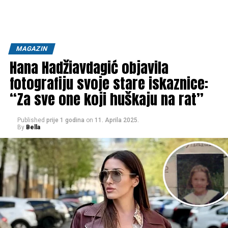
MAGAZIN
Hana Hadžiavdagić objavila
fotografiju svoje stare iskaznice:
“Za sve one koji huškaju na rat”
Published
prije 1 godina
on
11. Aprila 2025.
By
Bella