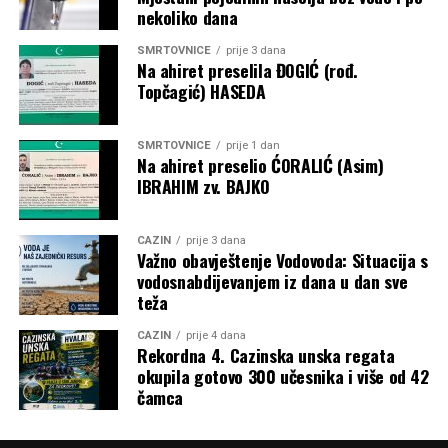
preživi rak”,
rekla je dodavši da postoji mnogo fizičkih
nekoliko dana
stvari koje se dešavaju nakon operacija.
SMRTOVNICE
prije 3 dana
Na ahiret preselila ĐOGIĆ (rođ.
“Lako se zadišem i lako se umorim. Imam smrznuto
Topčagić) HASEDA
rame i ne mogu pravilno otvoriti lijevu ruku. Doktori
rijetko viđaju pacijente koji žive ovoliko dugo nakon
mezotelioma. Kažu da je u mom slučaju rijetkost biti
SMRTOVNICE
prije 1 dan
Na ahiret preselio ĆORALIĆ (Asim)
ovdje 20 godina”,
kaže Heather Von St. James.
IBRAHIM zv. BAJKO
Dvadeset godina kasnije, još uvijek je živa. Kaže da njen
slučaj daje ljudima nadu da se rak može preživjeti i da nas
CAZIN
prije 3 dana
Važno obavještenje Vodovoda: Situacija s
lijekovi mogu izliječiti.
vodosnabdijevanjem iz dana u dan sve
teža
Post
Share
Share
CAZIN
prije 4 dana
Tweet
Share
Rekordna 4. Cazinska unska regata
okupila gotovo 300 učesnika i više od 42
čamca
Mail