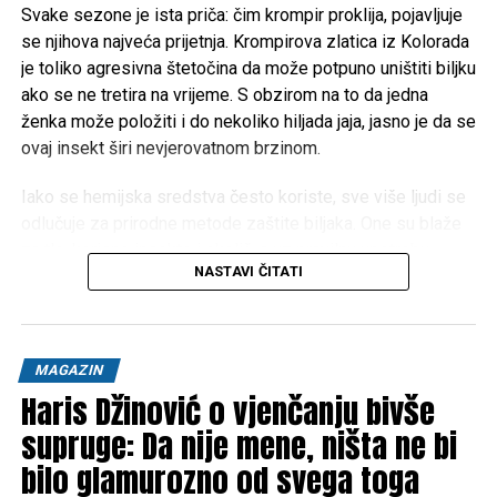
svojoj zajednici.
Svake sezone je ista priča: čim krompir proklija, pojavljuje
se njihova najveća prijetnja. Krompirova zlatica iz Kolorada
Položaj:
Kalaši se nalaze u okrugu Chitral u provinciji
je toliko agresivna štetočina da može potpuno uništiti biljku
Khyber Pakhtunkhwa u Pakistanu, tačnije u tri doline:
ako se ne tretira na vrijeme. S obzirom na to da jedna
Bumburet, Rumbur i Birir.
ženka može položiti i do nekoliko hiljada jaja, jasno je da se
ovaj insekt širi nevjerovatnom brzinom.
Iako se hemijska sredstva često koriste, sve više ljudi se
odlučuje za prirodne metode zaštite biljaka. One su blaže
za tlo, korisne insekte i okoliš, a uz pravilnu upotrebu
NASTAVI ČITATI
mogu biti vrlo učinkovite u smanjenju pojave štetočina.
Ljuske luka kao prirodna zaštita
MAGAZIN
Jedno od najjednostavnijih rješenja krije se u kuhinji – u
Haris Džinović o vjenčanju bivše
trulim ljuskama luka, prenosi
N1 Slovenija.
Umjesto da ih
supruge: Da nije mene, ništa ne bi
bacite, možete ih koristiti prilikom sadnje krompira. Njihov
karakterističan miris djeluje kao odvraćanje za krompirovu
bilo glamurozno od svega toga
zlaticu iz Kolorada, što joj otežava pronalazak biljke