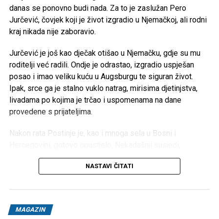
danas se ponovno budi nada. Za to je zaslužan Pero
Jurčević, čovjek koji je život izgradio u Njemačkoj, ali rodni
kraj nikada nije zaboravio.
Jurčević je još kao dječak otišao u Njemačku, gdje su mu
roditelji već radili. Ondje je odrastao, izgradio uspješan
posao i imao veliku kuću u Augsburgu te siguran život.
Ipak, srce ga je stalno vuklo natrag, mirisima djetinjstva,
livadama po kojima je trčao i uspomenama na dane
provedene s prijateljima.
Nakon rata Postinje je, kao i mnoga sela u Bosni i
Hercegovini, gotovo opustjelo. Nekadašnji susjedi,
raseljeni po svijetu, počeli su prodavati kuće i imanja. Tada
NASTAVI ČITATI
je Pero donio životnu odluku: prodao je kuću u Njemačkoj i
sav novac uložio u rodni kraj.
“Kupio sam ono što je nekoć bilo naše, kuće, livade, šume i
MAGAZIN
njive. Gotovo pola sela danas je ponovno u jednim rukama,