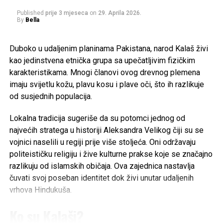
Post
Share
Share
Published
prije 3 mjeseca
on
29. Aprila 2026.
By
Bella
Tweet
Share
Duboko u udaljenim planinama Pakistana, narod Kalaš živi
Mail
kao jedinstvena etnička grupa sa upečatljivim fizičkim
karakteristikama. Mnogi članovi ovog drevnog plemena
POVEZANE TEME:
HANA HADŽIAVDAGIĆ
INFLUENCERICA
imaju svijetlu kožu, plavu kosu i plave oči, što ih razlikuje
RAT U BIH
od susjednih populacija.
UP NEXT
Šta se događa s vašim tijelom ukoliko ne pijete dovoljno
Lokalna tradicija sugeriše da su potomci jednog od
vode
najvećih stratega u historiji Aleksandra Velikog čiji su se
vojnici naselili u regiji prije više stoljeća. Oni održavaju
DON'T MISS
Uhapšen hrvatski muzičar Mile Kekin
politeističku religiju i žive kulturne prakse koje se značajno
razlikuju od islamskih običaja. Ova zajednica nastavlja
čuvati svoj poseban identitet dok živi unutar udaljenih
vrhova Hindukuša.
Ko su Kalaši?