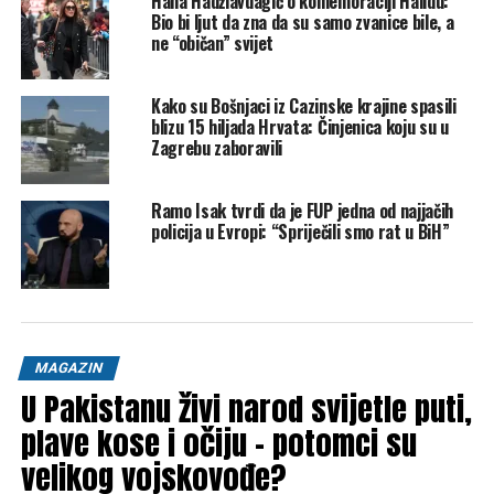
Hana Hadžiavdagić o komemoraciji Halidu:
godina kasnije neki loši ljudi i pogrešna politika uništili su
Bio bi ljut da zna da su samo zvanice bile, a
ne “običan” svijet
moje djetinjstvo, a u smrt odveli 1.601 sarajevsko dijete”,
napisala je na početku objave.
Kako su Bošnjaci iz Cazinske krajine spasili
View this post on Instagram
blizu 15 hiljada Hrvata: Činjenica koju su u
Zagrebu zaboravili
A post shared by Hana
Hadžiavdagić (@hana)
Ramo Isak tvrdi da je FUP jedna od najjačih
policija u Evropi: “Spriječili smo rat u BiH”
Snimak koji je podijelila na Instagramu su zapravo kadrovi
iz dokumentarnog filma “Djeca kao i sva druga” reditelja
Pjera Žalice. Film je objavljen 1995. godine i prikazuje
djecu koja su živjela u Sarajevu tokom opsade.Na snimku je
MAGAZIN
moguće vidjeti djecu koja se igraju na igralištu, a među
U Pakistanu živi narod svijetle puti,
kojima je i Hana u žutoj majici.
plave kose i očiju – potomci su
velikog vojskovođe?
Klix