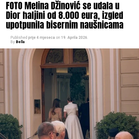
FOTO Melina Džinović se udala u
ali s ciljem da ono opet oživi”, priča Pero, pokazujući
prostranstva na kojima je kao dječak čuvao krave.
Dior haljini od 8.000 eura, izgled
upotpunila bisernim naušnicama
Published
prije 4 mjeseca
on
19. Aprila 2026.
By
Bella