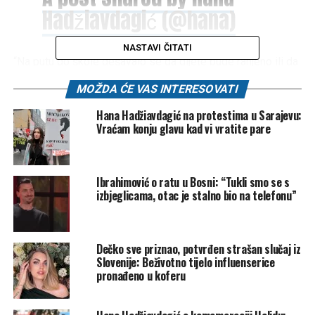
Hadžiavdagić (@hana)
NASTAVI ČITATI
“Na putu do škole dešavalo se da dijete bude ranjeno ili da
pogine pa da nadležni mogu kontaktirati roditelje. U
MOŽDA ĆE VAS INTERESOVATI
Sarajevu je tokom rata ubijeno 1600 djece. Neka od njih
nosila su ovakve iskaznice. Ja sam imala tu sreću da
Hana Hadžiavdagić na protestima u Sarajevu:
Vraćam konju glavu kad vi vratite pare
ostanem živa i da danas spominjem, da se ne zaboravi i da
se nikada nikome ne ponovi. To je bilo moje djetinjstvo”,
napisala je Hana.Također, Hana se nedavno na Instagram
profilu prisjetila ratnog djetinjstva.
Ibrahimović o ratu u Bosni: “Tukli smo se s
izbjeglicama, otac je stalno bio na telefonu”
Naime, ona je ovom objavom prvo podsjetila da je Sarajevo
prije 41 godinu bilo centar svijeta zbog održavanja Zimskih
olimpijskih igara, ali i da je pogrešna politika nekoliko
Dečko sve priznao, potvrđen strašan slučaj iz
Slovenije: Beživotno tijelo influenserice
godina kasnije uništila njeno djetinjstvo.
pronađeno u koferu
“41 godina od kada je Sarajevo bilo centar svijeta i kada je
Vučko postao planetarno poznata maskota. Samo nekoliko