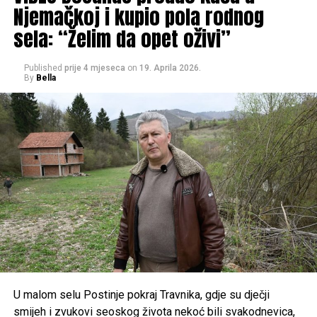
Uz to je poručio: “Ja sam odavno otišao dalje. Kakvi
Njemačkoj i kupio pola rodnog
Mail
razvodi, kakva vjenčanja. Da ja nisam Haris Džinović ništa
sela: “Želim da opet oživi”
ne bi bilo glamurozno od svega toga”.
Published
prije 4 mjeseca
on
19. Aprila 2026.
Podsjetimo, Melina se jučer udala za britanskog
By
Bella
biznismena, a formalna ceremonija vjenčanja je održana u
Monaku. Nakon toga par je jahtom doplovio do Portofina
gdje je u večernjim satima počelo i slavlje koje će trajati tri
dana.
Post
Share
Share
Tweet
Share
Mail
U malom selu Postinje pokraj Travnika, gdje su dječji
smijeh i zvukovi seoskog života nekoć bili svakodnevica,