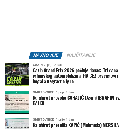
je mezoteliom. Počela sam plakati i morala sam
napustiti sobu”
, pričala je.
Godine 2006. podvrgnuta je složenoj operaciji koja je
uključivala uklanjanje lijevog plućnog krila, rebra, pleure
(sluzokože koja oblaže pluća), dijela dijafragme i sluznice
srca.
NAJNOVIJE
NAJČITANIJE
Nakon operacije, četiri runde kemoterapije i 30 sesija
radioterapije, Heather je sada bez raka.
CAZIN
prije 2 sata
Cazin Grand Prix 2026 počinje danas: Tri dana
vrhunskog automobilizma, FIA CEZ prvenstvo i
bogata nagradna igra
SMRTOVNICE
prije 1 dan
Na ahiret preselio ĆORALIĆ (Asim) IBRAHIM zv.
BAJKO
SMRTOVNICE
prije 1 dan
Na ahiret preselila KAPIĆ (Mehmeda) MERSIJA