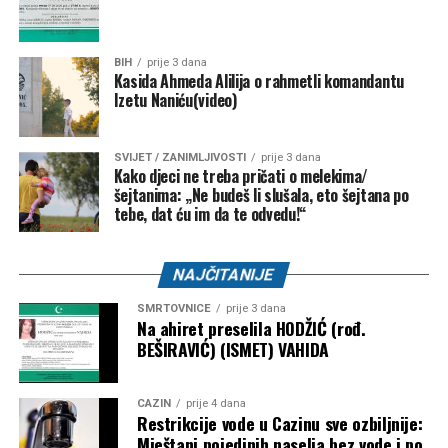
BIH
prije 3 dana
Kasida Ahmeda Alilija o rahmetli komandantu
Izetu Naniću(video)
SVIJET / ZANIMLJIVOSTI
prije 3 dana
Kako djeci ne treba pričati o melekima/
šejtanima: „Ne budeš li slušala, eto šejtana po
tebe, dat ću im da te odvedu!“
Njen otac je umro 2014. godine od raka bubrega, za koji
NAJČITANIJE
ljekari vjeruju da je možda povezan s izloženošću azbestu.
SMRTOVNICE
prije 3 dana
Na ahiret preselila HODŽIĆ (rođ.
Iako je preživjela, život s jednim plućnim krilom i dalje joj
BEŠIRAVIĆ) (ISMET) VAHIDA
uzrokuje svakodnevne izazove, jer lako ostaje bez daha,
ne može trčati i bori se s podizanjem teških tereta.
CAZIN
prije 4 dana
Restrikcije vode u Cazinu sve ozbiljnije:
“Nekad ljudi kažu da bi sve trebalo biti super kada se
Mještani pojedinih naselja bez vode i po