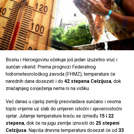
Bosnu i Hercegovinu očekuje još jedan izuzetno vruć i
sunčan vikend. Prema prognozi Federalnog
hidrometeorološkog zavoda (FHMZ), temperature će
narednih dana dosezati i do
42 stepena Celzijusa
, dok
značajnijeg osvježenja nema ni na vidiku.
Već danas u cijeloj zemlji preovladava sunčano i veoma
toplo vrijeme uz slab do umjeren istočni i sjeveroistočni
vjetar. Jutarnje temperature kreću se između
15 i 22
stepena
, dok će na jugu zemlje iznositi do
25 stepeni
Celzijusa
. Najviša dnevna temperatura dosezat će od
33