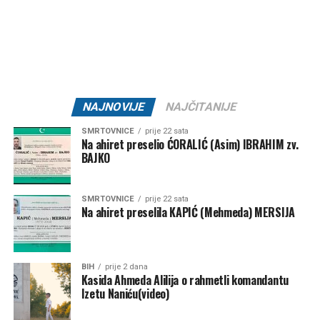
Tweet
Share
Mail
NAJNOVIJE
NAJČITANIJE
SMRTOVNICE
prije 22 sata
Na ahiret preselio ĆORALIĆ (Asim) IBRAHIM zv.
BAJKO
SMRTOVNICE
prije 22 sata
Na ahiret preselila KAPIĆ (Mehmeda) MERSIJA
BIH
prije 2 dana
Kasida Ahmeda Alilija o rahmetli komandantu
Izetu Naniću(video)