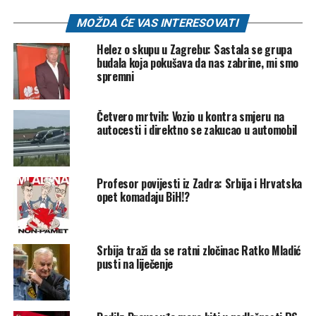
agresorskih i nedemokratskih režima.
MOŽDA ĆE VAS INTERESOVATI
Žao mi je zbog građana koji će biti najveće žrtve
Helez o skupu u Zagrebu: Sastala se grupa
Vučićevog režima, a siguran sam da ih ima mnogo koji
budala koja pokušava da nas zabrine, mi smo
samo žele živjeti od svog rada u slobodnoj i pravnoj državi.
spremni
Svakako, protesti studenata su prilika da se režim svrgne.
Četvero mrtvih: Vozio u kontra smjeru na
Svi građani treba da se pridruže studentima koji traže
autocesti i direktno se zakucao u automobil
uređen sistem, pravnu državu, slobodno društvo,
odgovornu vlast, borbu protiv korupcije. Sve ono što je
normalno, a što Vučićev režim guši.
Profesor povijesti iz Zadra: Srbija i Hrvatska
opet komadaju BiH!?
Bosna i Hercegovina je opredijeljena ka članstvu EU i kao
takva obavezna je slijediti politike EU. U kapacitetu
zamjenika predsjedavajuće Vijeća ministara BiH uradit ću
Srbija traži da se ratni zločinac Ratko Mladić
sve da se i Bosna i Hercegovina priključi ovim sankcijama”,
pusti na liječenje
naveo je Helez na svom Facebook profilu.
(NAP)