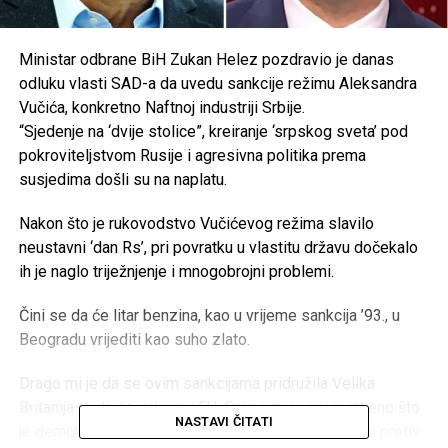
Ministar odbrane BiH Zukan Helez pozdravio je danas
odluku vlasti SAD-a da uvedu sankcije režimu Aleksandra
Vučića, konkretno Naftnoj industriji Srbije.
“Sjedenje na ‘dvije stolice”, kreiranje ‘srpskog sveta’ pod
pokroviteljstvom Rusije i agresivna politika prema
susjedima došli su na naplatu.
Nakon što je rukovodstvo Vučićevog režima slavilo
neustavni ‘dan Rs’, pri povratku u vlastitu državu dočekalo
ih je naglo triježnjenje i mnogobrojni problemi.
Čini se da će litar benzina, kao u vrijeme sankcija ’93., u
Beogradu vrijediti kao suho zlato.
Drago mi je da se ovim sankcijama pridružila Velika
Britanija te da će uskoro i EU. Drago mi je prvenstveno što
NASTAVI ČITATI
je demokratski i slobodarski svijet ujedinjen u borbi protiv