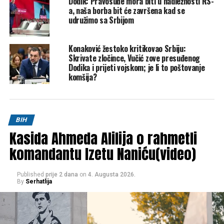
Dodik: Pravosuđe mora biti u nadležnosti RS-
a, naša borba bit će završena kad se
Post
Share
Share
udružimo sa Srbijom
Tweet
Share
Konaković žestoko kritikovao Srbiju:
Skrivate zločince, Vučić zove presuđenog
Mail
Dodika i prijeti vojskom; je li to poštovanje
komšija?
POVEZANE TEME:
BENZIN
NAFTNA INDUSTRIJA SRBIJE
SANKCIJE
SRBIJA
ZUKAN HELEZ
UP NEXT
Hoće li biti dovoljno imama (efendija) u budućnosti?
BIH
Kasida Ahmeda Alilija o rahmetli
DON'T MISS
Vulić: Ide inicijativa za smjenu Konakovića, njegovi
komandantu Izetu Naniću(video)
postupci su uvreda za srpski narod
Published
prije 2 dana
on
4. Augusta 2026.
By
Serhatlija