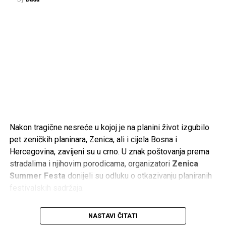
– Bio je častan sin svog naroda, odgovoran suprug i otac,
te veliki patriota. Volio je svoje rodno mjesto u Sandžaku,
ali je jednako iskreno volio Bosnu i Hercegovinu. Bio je
spreman dati sve za Bihać, Hercegovinu i cijelu Bosnu i
Hercegovinu.
Neka mu Uzvišeni Allah podari Džennet, oprosti grijehe i
nagradi ga za sve što je učinio. Porodici, prijateljima i
svima koji tuguju za njim upućujem iskreno saučešće.
Rahmet ti duši, generale. Tvoje ime i djelo ostat će upisani
Nakon tragične nesreće u kojoj je na planini život izgubilo
u historiji Bosne i Hercegovine i u sjećanju onih koji cijene
pet zeničkih planinara, Zenica, ali i cijela Bosna i
slobodu – poručio je Ajnadžić.
Hercegovina, zavijeni su u crno. U znak poštovanja prema
stradalima i njihovim porodicama, organizatori
Zenica
Termin komemoracije i dženaze bit će naknadno objavljen.
Summer Festa
donijeli su odluku o otkazivanju planiranih
Odlaskom Ramiza Drekovića Bosna i Hercegovina izgubila
festivalskih sadržaja.
je jednog od svojih najpoznatijih ratnih komandanata, čije će
ime ostati trajno povezano s odbranom zemlje i
Međutim, umjesto razumijevanja i riječi podrške, na
djelovanjem Armije Republike Bosne i Hercegovine.
NASTAVI ČITATI
društvenim mrežama pojavili su se brojni komentari koji su