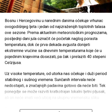
Organizatori Zenica Summer Festa poručili su da je odluka
o otkazivanju donesena iz poštovanja prema nastradalima i
njihovim porodicama, naglašavajući da će prilika za muziku
i zabavu uvijek biti, dok izgubljeni životi ne mogu biti
Bosnu i Hercegovinu u narednim danima očekuje vrhunac
vraćeni.
ovogodišnjeg ljeta i jedan od najizraženijih toplotnih talasa
ove sezone. Prema aktuelnim meteorološkim prognozama,
Brojni građani podržali su ovu odluku, ističući da u
posljednji dani jula označit će početak naglog porasta
trenucima kolektivne tuge solidarnost i suosjećanje moraju
temperatura, dok će prva dekada avgusta donijeti
biti ispred svih drugih interesa.
ekstremne vrućine sa dnevnim temperaturama koje će u
pojedinim krajevima dosezati, pa čak i prelaziti 40 stepeni
Rasprava koja se razvila na društvenim mrežama još
Celzijusa.
jednom je pokazala koliko je važno njegovati kulturu
empatije, poštovanja i odgovornosti, posebno u trenucima
Uz visoke temperature, od utorka nas očekuje i duži period
kada cijela zajednica dijeli bol zbog nenadoknadivog
stabilnog i sušnog vremena. Sunčanih intervala neće
gubitka.
nedostajati, a značajnijih padavina gotovo da neće biti. Tek
ponegdje se može razviti kratkotrajan lokalni ljetni pljusak,
ali on neće imati veći uticaj na ukupnu vremensku sliku.
Post
Share
Share
Posebno će neugodne postati noći. Iako se dani