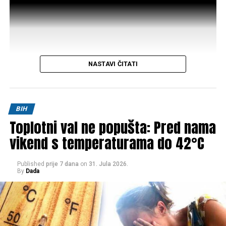
NASTAVI ČITATI
Post
Share
Share
BIH
Toplotni val ne popušta: Pred nama
Tweet
Share
vikend s temperaturama do 42°C
Mail
Published
prije 7 dana
on
31. Jula 2026.
By
Dada