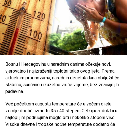
građane na dodatni oprez. Preporučuje se redovna
hidratacija, izbjegavanje boravka na otvorenom u
najtoplijem dijelu dana, nošenje lagane i svijetle odjeće te
zaštita od direktnog sunčevog zračenja.
Poseban oprez savjetuje se
starijim osobama, djeci,
hroničnim bolesnicima i svima koji rade na otvorenom
,
uz preporuku da se pridržavaju savjeta ljekara i, ukoliko je
moguće, borave u rashlađenim prostorijama tokom
najtoplijeg dijela dana.
Bosnu i Hercegovinu u narednim danima očekuje novi,
vjerovatno i najizraženiji toplotni talas ovog ljeta. Prema
Post
Share
Share
aktuelnim prognozama, narednih desetak dana obilježit će
stabilno, sunčano i izuzetno vruće vrijeme, bez značajnijih
Tweet
Share
padavina.
Mail
Već početkom augusta temperature će u većem dijelu
zemlje dostići između 35 i 40 stepeni Celzijusa, dok bi u
najtoplijim područjima mogle biti i nekoliko stepeni više.
Visoke dnevne i tropske noćne temperature dodatno će