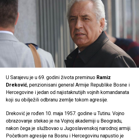
donijeti ekstremne ljetne vrućine kakve se rijetko bilježe.
Post
Share
Share
Tweet
Share
Mail
U Sarajevu je u 69. godini života preminuo
Ramiz
Dreković
, penzionisani general Armije Republike Bosne i
Hercegovine i jedan od najistaknutijih vojnih komandanata
koji su obilježili odbranu zemlje tokom agresije.
Dreković je rođen 10. maja 1957. godine u Tutinu. Vojno
obrazovanje stekao je na Vojnoj akademiji u Beogradu,
nakon čega je službovao u Jugoslavenskoj narodnoj armiji.
Početkom agresije na Bosnu i Hercegovinu napustio je