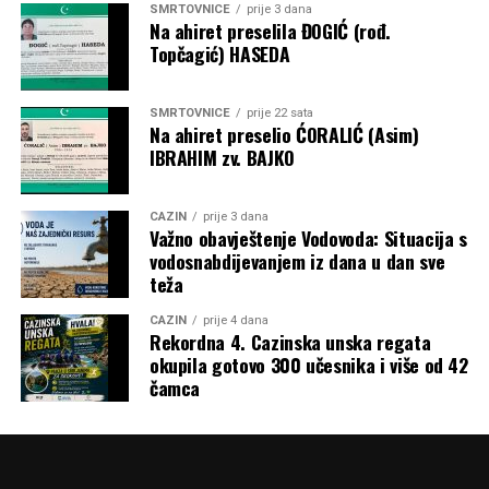
SMRTOVNICE
prije 3 dana
Na ahiret preselila ĐOGIĆ (rođ.
Topčagić) HASEDA
SMRTOVNICE
prije 22 sata
Na ahiret preselio ĆORALIĆ (Asim)
IBRAHIM zv. BAJKO
CAZIN
prije 3 dana
Važno obavještenje Vodovoda: Situacija s
vodosnabdijevanjem iz dana u dan sve
teža
CAZIN
prije 4 dana
Rekordna 4. Cazinska unska regata
okupila gotovo 300 učesnika i više od 42
čamca