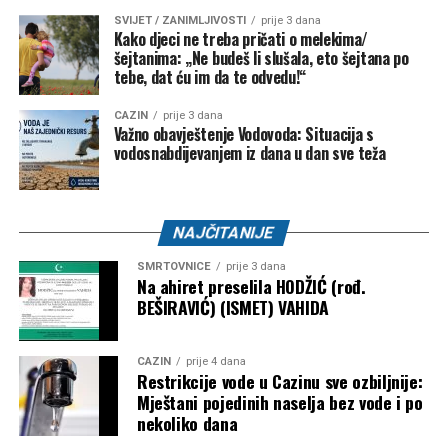
SVIJET / ZANIMLJIVOSTI
prije 3 dana
Kako djeci ne treba pričati o melekima/
šejtanima: „Ne budeš li slušala, eto šejtana po
tebe, dat ću im da te odvedu!“
CAZIN
prije 3 dana
Važno obavještenje Vodovoda: Situacija s
vodosnabdijevanjem iz dana u dan sve teža
NAJČITANIJE
SMRTOVNICE
prije 3 dana
Na ahiret preselila HODŽIĆ (rođ.
BEŠIRAVIĆ) (ISMET) VAHIDA
CAZIN
prije 4 dana
Restrikcije vode u Cazinu sve ozbiljnije:
Mještani pojedinih naselja bez vode i po
nekoliko dana