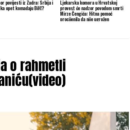
r povijesti iz Zadra: Srbija i
Ljekarska komora u Hrvatskoj
ka opet komadaju BiH!?
provest će nadzor povodom smrti
Mirze Čengića: Hitna pomoć
procijenila da nije ugrožen
ja o rahmetli
aniću(video)