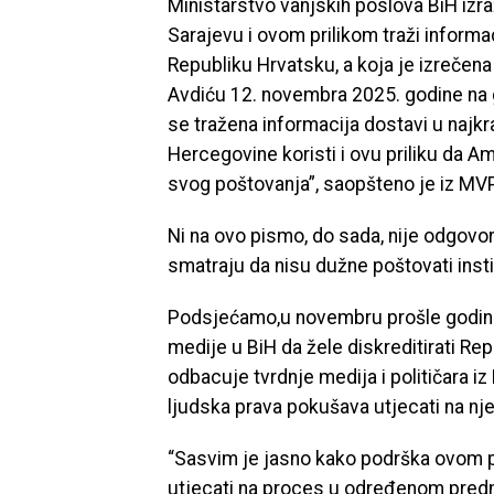
Ministarstvo vanjskih poslova BiH iz
Sarajevu i ovom prilikom traži inform
Republiku Hrvatsku, a koja je izrečen
Avdiću 12. novembra 2025. godine na g
se tražena informacija dostavi u najk
Hercegovine koristi i ovu priliku da 
svog poštovanja”, saopšteno je iz MVP
Ni na ovo pismo, do sada, nije odgovor
smatraju da nisu dužne poštovati instit
Podsjećamo,u novembru prošle godine
medije u BiH da žele diskreditirati Re
odbacuje tvrdnje medija i političara 
ljudska prava pokušava utjecati na n
“Sasvim je jasno kako podrška ovom pr
utjecati na proces u određenom predm