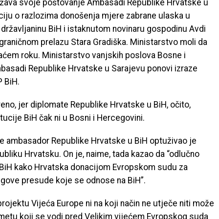
ražava svoje poštovanje Ambasadi Republike Hrvatske u
aciju o razlozima donošenja mjere zabrane ulaska u
a državljaninu BiH i istaknutom novinaru gospodinu Avdi
raničnom prelazu Stara Gradiška. Ministarstvo moli da
raćem roku. Ministarstvo vanjskih poslova Bosne i
Ambasadi Republike Hrvatske u Sarajevu ponovi izraze
 BiH.
eno, jer diplomate Republike Hrvatske u BiH, očito,
ucije BiH čak ni u Bosni i Hercegovini.
 ambasador Republike Hrvatske u BiH optuživao je
publiku Hrvatsku. On je, naime, tada kazao da “odlučno
iz BiH kako Hrvatska donacijom Evropskom sudu za
jegove presude koje se odnose na BiH”.
ojektu Vijeća Europe ni na koji način ne utječe niti može
etu koji se vodi pred Velikim vijećem Evropskog suda