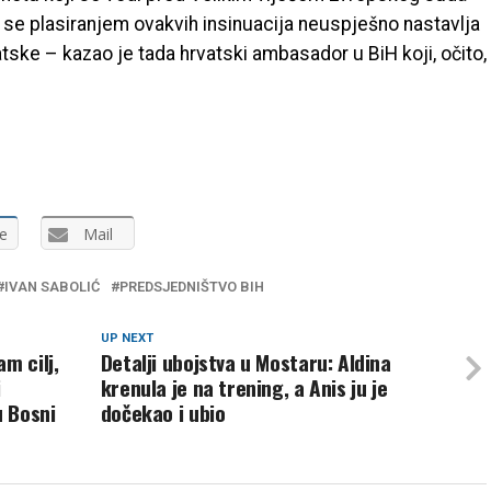
a se plasiranjem ovakvih insinuacija neuspješno nastavlja
tske – kazao je tada hrvatski ambasador u BiH koji, očito,
e
Mail
IVAN SABOLIĆ
PREDSJEDNIŠTVO BIH
UP NEXT
m cilj,
Detalji ubojstva u Mostaru: Aldina
i
krenula je na trening, a Anis ju je
 Bosni
dočekao i ubio