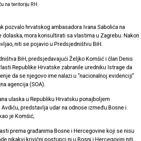
 na teritoriju RH.
tak pozvalo hrvatskog ambasadora Ivana Sabolića na
ije dolaska, mora konsultirati sa vlastima u Zagrebu. Nakon
ljao, niti se pojavio u Predsjedništvu BiH.
ištva BiH, predsjedavajući Željko Komšić i član Denis
 vlasti Republike Hrvatske zabranile uredniku Istrage da
ženje da se njegovo ime nalazi u “nacionalnoj evidenciji”
na agencija (SOA).
ana ulaska u Republiku Hrvatsku ponajboljem
i Avdiću, predstavlja udar na odnose između Bosne i
kao je Komšić,
lasti prema građanima Bosne i Hercegovine koji se nisu
ode nikakvi krivični postupci ni u Bosni i Hercegovini niti