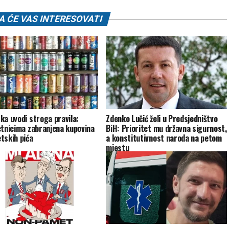
 ĆE VAS INTERESOVATI
ka uvodi stroga pravila:
Zdenko Lučić želi u Predsjedništvo
etnicima zabranjena kupovina
BiH: Prioritet mu državna sigurnost,
tskih pića
a konstitutivnost naroda na petom
mjestu