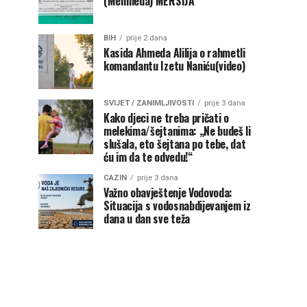
(Mehmeda) MERSIJA
BIH
prije 2 dana
Kasida Ahmeda Alilija o rahmetli
komandantu Izetu Naniću(video)
SVIJET / ZANIMLJIVOSTI
prije 3 dana
Kako djeci ne treba pričati o
melekima/šejtanima: „Ne budeš li
slušala, eto šejtana po tebe, dat
ću im da te odvedu!“
CAZIN
prije 3 dana
Važno obavještenje Vodovoda:
Situacija s vodosnabdijevanjem iz
dana u dan sve teža