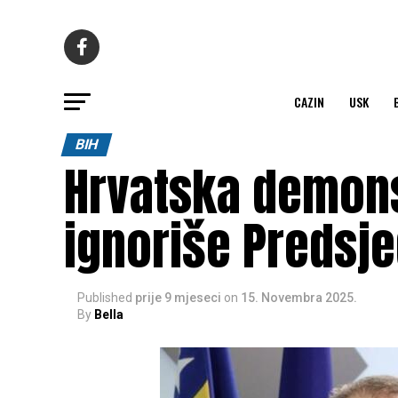
CAZIN
USK
BIH
Hrvatska demons
ignoriše Predsje
Published
prije 9 mjeseci
on
15. Novembra 2025.
By
Bella