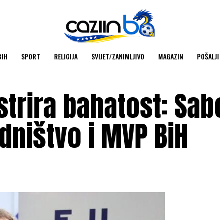
BIH
SPORT
RELIGIJA
SVIJET/ZANIMLJIVO
MAGAZIN
POŠALJI
trira bahatost: Sab
dništvo i MVP BiH