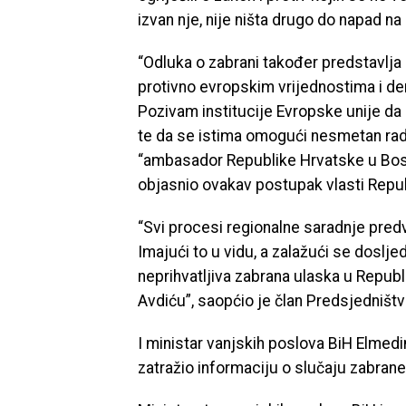
izvan nje, nije ništa drugo do napad n
“Odluka o zabrani također predstavlja 
protivno evropskim vrijednostima i de
Pozivam institucije Evropske unije da
te da se istima omogući nesmetan rad i
“ambasador Republike Hrvatske u Bosni
objasnio ovakav postupak vlasti Repub
“Svi procesi regionalne saradnje predv
Imajući to u vidu, a zalažući se doslje
neprihvatljiva zabrana ulaska u Rep
Avdiću”, saopćio je član Predsjedništv
I ministar vanjskih poslova BiH Elme
zatražio informaciju o slučaju zabrane