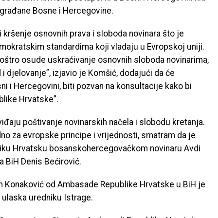
a građane Bosne i Hercegovine.
i kršenje osnovnih prava i sloboda novinara što je
mokratskim standardima koji vladaju u Evropskoj uniji.
 oštro osude uskraćivanje osnovnih sloboda novinarima,
 djelovanje”, izjavio je Komšić, dodajući da će
 i Hercegovini, biti pozvan na konsultacije kako bi
like Hrvatske”.
iđaju poštivanje novinarskih načela i slobodu kretanja.
dno za evropske principe i vrijednosti, smatram da je
ubliku Hrvatsku bosanskohercegovačkom novinaru Avdi
a BiH Denis Bećirović.
din Konaković od Ambasade Republike Hrvatske u BiH je
 ulaska uredniku Istrage.