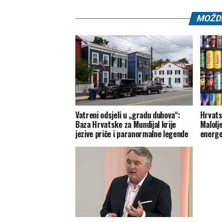
MOŽDA
Vatreni odsjeli u „gradu duhova“:
Hrvats
Baza Hrvatske za Mundijal krije
Malolj
jezive priče i paranormalne legende
energe