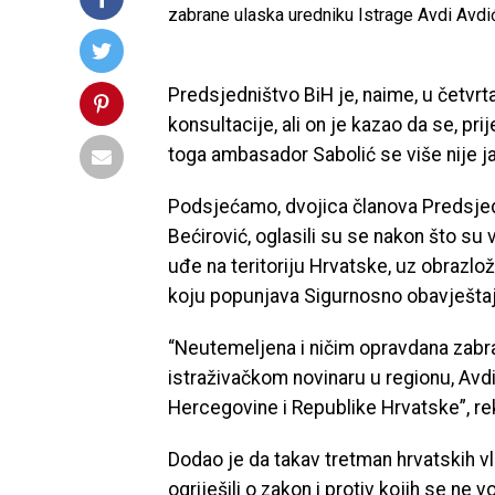
zabrane ulaska uredniku Istrage Avdi Avdiću
Predsjedništvo BiH je, naime, u četvr
konsultacije, ali on je kazao da se, pr
toga ambasador Sabolić se više nije jav
Podsjećamo, dvojica članova Predsjedn
Bećirović, oglasili su se nakon što su
uđe na teritoriju Hrvatske, uz obrazlo
koju popunjava Sigurnosno obavještaj
“Neutemeljena i ničim opravdana zabr
istraživačkom novinaru u regionu, Avd
Hercegovine i Republike Hrvatske”, re
Dodao je da takav tretman hrvatskih v
ogriješili o zakon i protiv kojih se ne v