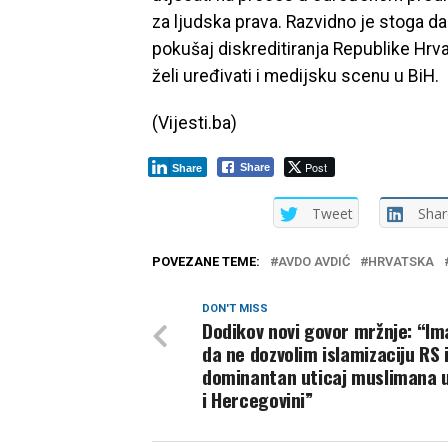
za ljudska prava. Razvidno je stoga d
pokušaj diskreditiranja Republike Hrva
želi uređivati i medijsku scenu u BiH.
(Vijesti.ba)
Post
Share
Share
Tweet
Shar
POVEZANE TEME:
AVDO AVDIĆ
HRVATSKA
DON'T MISS
Dodikov novi govor mržnje: “Ima
da ne dozvolim islamizaciju RS 
dominantan uticaj muslimana u
i Hercegovini”