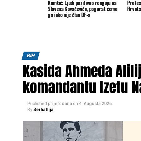
Komšić: Ljudi pozitivno reaguju na
Profeso
Slavena Kovačevića, pogurat ćemo
Hrvats
ga iako nije član DF-a
BIH
Kasida Ahmeda Alili
komandantu Izetu N
Published
prije 2 dana
on
4. Augusta 2026.
By
Serhatlija