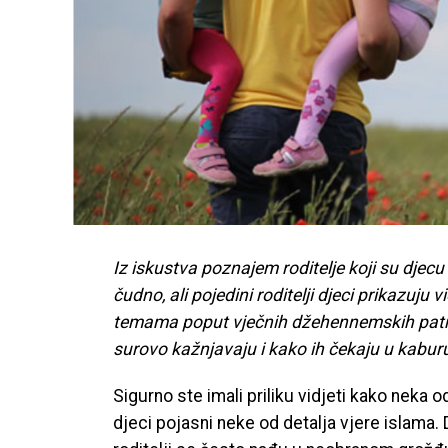
Iz iskustva poznajem roditelje koji su djec
čudno, ali pojedini roditelji djeci prikazu
temama poput vječnih džehennemskih patnj
surovo kažnjavaju i kako ih čekaju u kaburu, 
Sigurno ste imali priliku vidjeti kako neka 
djeci pojasni neke od detalja vjere islama. 