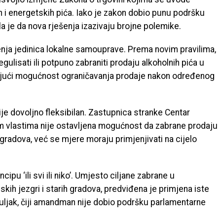
h i energetskih pića. Iako je zakon dobio punu podršku
a je da nova rješenja izazivaju brojne polemike.
enja jedinica lokalne samouprave. Prema novim pravilima,
ulisati ili potpuno zabraniti prodaju alkoholnih pića u
ujući mogućnost ograničavanja prodaje nakon određenog
je dovoljno fleksibilan. Zastupnica stranke Centar
nim vlastima nije ostavljena mogućnost da zabrane prodaju
gradova, već se mjere moraju primjenjivati na cijelo
pu ‘ili svi ili niko’. Umjesto ciljane zabrane u
kih jezgri i starih gradova, predviđena je primjena iste
je Puljak, čiji amandman nije dobio podršku parlamentarne