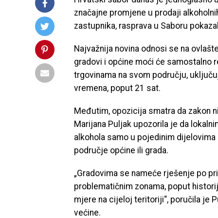
značajne promjene u prodaji alkoholni
zastupnika, rasprava u Saboru pokazal
Najvažnija novina odnosi se na ovlašt
gradovi i općine moći će samostalno reg
trgovinama na svom području, uključ
vremena, poput 21 sat.
Međutim, opozicija smatra da zakon ni
Marijana Puljak upozorila je da lokal
alkohola samo u pojedinim dijelovima 
područje općine ili grada.
„Gradovima se nameće rješenje po princi
problematičnim zonama, poput historijs
mjere na cijeloj teritoriji“, poručila 
većine.