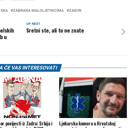
TSKA
ZABRANA MALOLJETNICIMA
ZAKON
UP NEXT
elskih
Sretni ste, ali to ne znate
ob u
 ĆE VAS INTERESOVATI
r povijesti iz Zadra: Srbija i
Ljekarska komora u Hrvatskoj