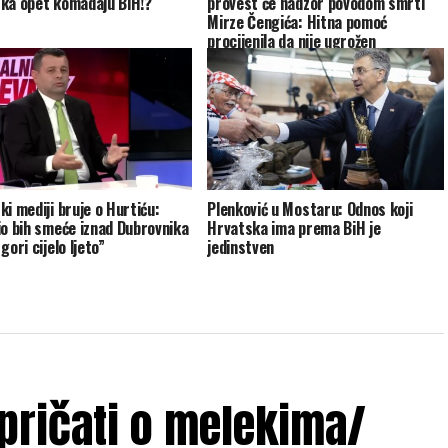
ka opet komadaju BiH!?
provest će nadzor povodom smrti
Mirze Čengića: Hitna pomoć
procijenila da nije ugrožen
ki mediji bruje o Hurtiću:
Plenković u Mostaru: Odnos koji
io bih smeće iznad Dubrovnika
Hrvatska ima prema BiH je
gori cijelo ljeto”
jedinstven
 pričati o melekima/