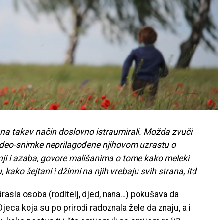
u na takav način doslovno istraumirali. Možda zvuči
ju video-snimke neprilagođene njihovom uzrastu o
i i azaba, govore mališanima o tome kako meleki
kako šejtani i džinni na njih vrebaju svih strana, itd
odrasla osoba (roditelj, djed, nana…) pokušava da
Djeca koja su po prirodi radoznala žele da znaju, a i