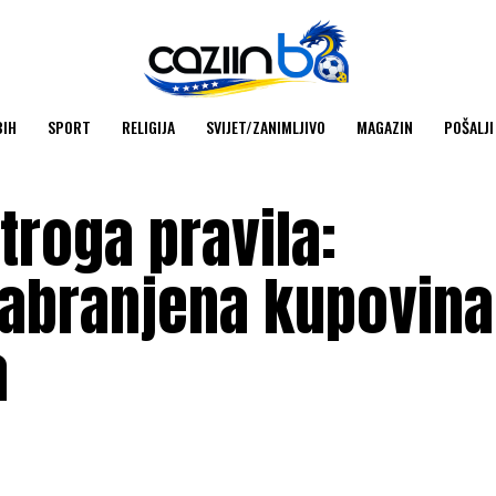
BIH
SPORT
RELIGIJA
SVIJET/ZANIMLJIVO
MAGAZIN
POŠALJI
troga pravila:
zabranjena kupovina
a