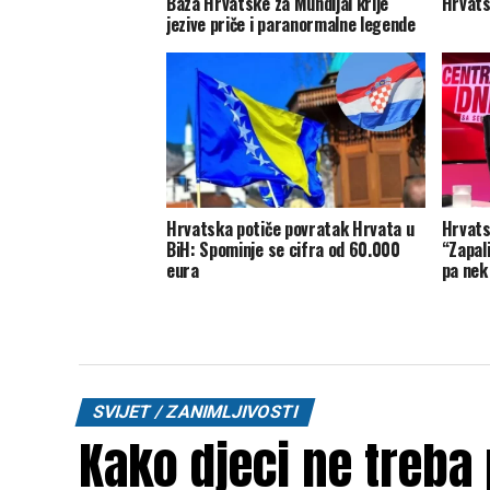
Baza Hrvatske za Mundijal krije
Hrvats
jezive priče i paranormalne legende
Hrvatska potiče povratak Hrvata u
Hrvats
BiH: Spominje se cifra od 60.000
“Zapal
eura
pa nek 
SVIJET / ZANIMLJIVOSTI
Kako djeci ne treba