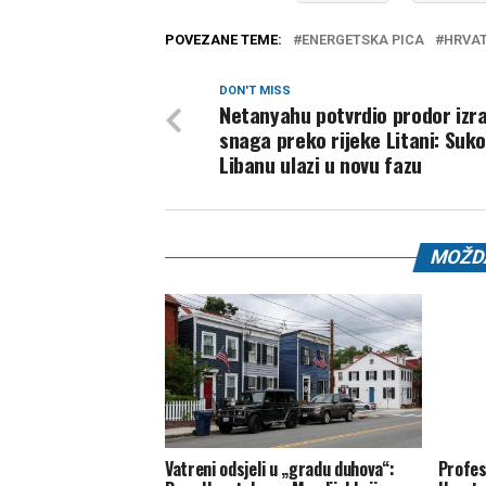
POVEZANE TEME:
ENERGETSKA PICA
HRVA
DON'T MISS
Netanyahu potvrdio prodor izra
snaga preko rijeke Litani: Suk
Libanu ulazi u novu fazu
MOŽDA
Vatreni odsjeli u „gradu duhova“:
Profeso