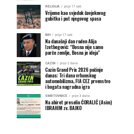
RELIGIJA
prije 17 sati
Vrijeme kao svjedok čovjekovog
gubitka i put njegovog spasa
BIH
prije 17 sati
Na današnji dan rođen Alija
Izetbegović: “Bosna nije samo
parče zemlje, Bosna je ideja”
CAZIN
prije 2 dana
Cazin Grand Prix 2026 počinje
danas: Tri dana vrhunskog
automobilizma, FIA CEZ prvenstvo
i bogata nagradna igra
SMRTOVNICE
prije 3 dana
Na ahiret preselio ĆORALIĆ (Asim)
IBRAHIM zv. BAJKO