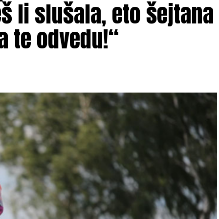
 li slušala, eto šejtana
a te odvedu!“