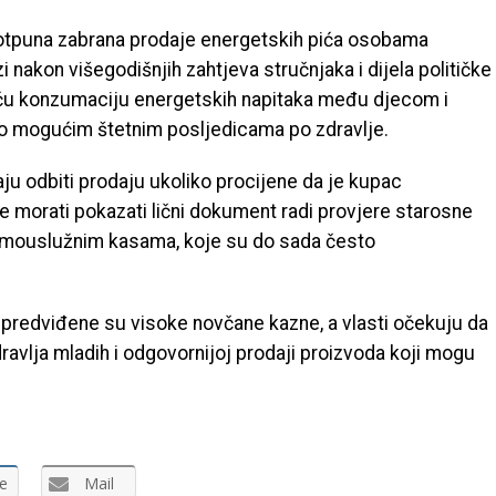
potpuna zabrana prodaje energetskih pića osobama
 nakon višegodišnjih zahtjeva stručnjaka i dijela političke
veću konzumaciju energetskih napitaka među djecom i
o mogućim štetnim posljedicama po zdravlje.
u odbiti prodaju ukoliko procijene da je kupac
će morati pokazati lični dokument radi provjere starosne
a samouslužnim kasama, koje su do sada često
 predviđene su visoke novčane kazne, a vlasti očekuju da
zdravlja mladih i odgovornijoj prodaji proizvoda koji mogu
e
Mail