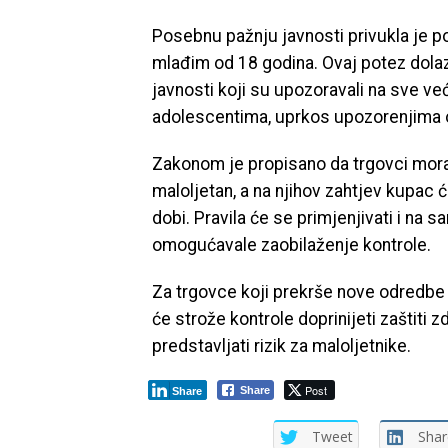
Posebnu pažnju javnosti privukla je 
mlađim od 18 godina. Ovaj potez dolazi
javnosti koji su upozoravali na sve 
adolescentima, uprkos upozorenjima 
Zakonom je propisano da trgovci moraj
maloljetan, a na njihov zahtjev kupac 
dobi. Pravila će se primjenjivati i n
omogućavale zaobilaženje kontrole.
Za trgovce koji prekrše nove odredbe
će strože kontrole doprinijeti zaštiti 
predstavljati rizik za maloljetnike.
Post
Share
Share
Tweet
Shar