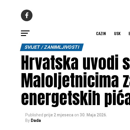
CAZIN
USK
SVIJET / ZANIMLJIVOSTI
Hrvatska uvodi s
Maloljetnicima 
energetskih pić
Published
prije 2 mjeseca
on
30. Maja 2026.
By
Dada