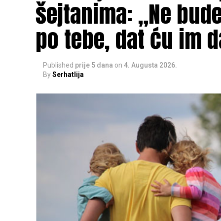
šejtanima: „Ne budeš
po tebe, dat ću im d
Published
prije 5 dana
on
4. Augusta 2026.
By
Serhatlija