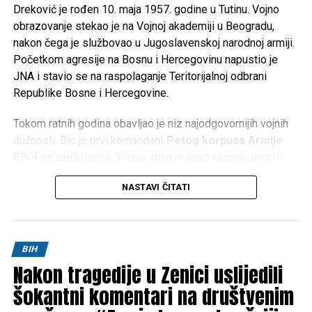
Dreković je rođen 10. maja 1957. godine u Tutinu. Vojno
obrazovanje stekao je na Vojnoj akademiji u Beogradu,
nakon čega je službovao u Jugoslavenskoj narodnoj armiji.
Početkom agresije na Bosnu i Hercegovinu napustio je
JNA i stavio se na raspolaganje Teritorijalnoj odbrani
Republike Bosne i Hercegovine.
Tokom ratnih godina obavljao je niz najodgovornijih vojnih
dužnosti. Bio je prvi komandant
Petog korpusa Armije
RBiH
sa sjedištem u Bihaću, gdje je imao ključnu ulogu u
organizaciji odbrane Bosanske krajine. Kasnije je preuzeo
NASTAVI ČITATI
komandu nad
Četvrtim korpusom Armije RBiH
u
Mostaru, a obavljao je i dužnost načelnika Uprave za
politička pitanja Generalštaba Armije RBiH.
BIH
Za doprinos u odbrani Bosne i Hercegovine odlikovan je
Nakon tragedije u Zenici uslijedili
brojnim vojnim i državnim priznanjima te je ostao upamćen
kao jedan od ključnih stratega u organizaciji i razvoju Armije
šokantni komentari na društvenim
Republike Bosne i Hercegovine.