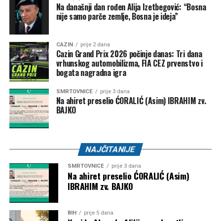
Na današnji dan rođen Alija Izetbegović: “Bosna
nije samo parče zemlje, Bosna je ideja”
Post
Share
Share
CAZIN
prije 2 dana
Cazin Grand Prix 2026 počinje danas: Tri dana
Tweet
Share
vrhunskog automobilizma, FIA CEZ prvenstvo i
bogata nagradna igra
Mail
SMRTOVNICE
prije 3 dana
Na ahiret preselio ĆORALIĆ (Asim) IBRAHIM zv.
BAJKO
NAJČITANIJE
SMRTOVNICE
prije 3 dana
Na ahiret preselio ĆORALIĆ (Asim)
IBRAHIM zv. BAJKO
BIH
prije 5 dana