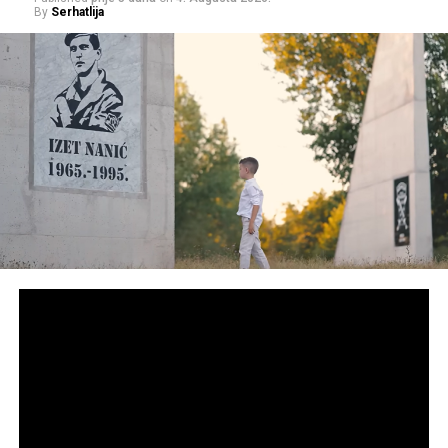
By
Serhatlija
1941. godine. Ovo, naravno, propada, jer već u aprilu dolazi
do njemačkog napada na Jugoslaviju.
Po završetku Drugog svjetskog rata, a na zaprepaštenje
tadašnjih komunističkih vlasti, organizacija nastavlja raditi s
obnovljenim entuzijazmom.
Mladomuslimanski aktivisti dobili su za početak diskretno
(pred)upozorenje, a kada ono nije urodilo plodom, dan je
nalog za njihovo hapšenje. Tada se Alija Izetbegović prvi
puta obreo u zatvoru. Budući da se nalazio na odsluženju
vojnog roka tadašnje SFRJ, vojni sud osudio ga je na tri
godine strogog zatvora, u koji je otišao marta 1946. godine,
a iz kojeg je izišao 1949. godine.
Valjalo je, ni kriv ni dužan, iza zatvorskih rešetki proboraviti
punih hiljadu dana i isto toliko noći. Bizarna je i ironična
činjenica da je Izetbegović radio na budućoj zgradi UDBE, u
kojoj su se kasnije odmarali i njegovi udbaši, ljudi koji su ga