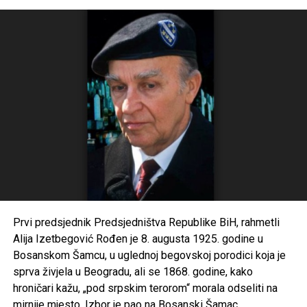
Prvi predsjednik Predsjedništva Republike BiH, rahmetli
Alija Izetbegović Rođen je 8. augusta 1925. godine u
Bosanskom Šamcu, u uglednoj begovskoj porodici koja je
sprva živjela u Beogradu, ali se 1868. godine, kako
hroničari kažu, „pod srpskim terorom“ morala odseliti na
mirnije mjesto. Izbor je pao na Bosanski Šamac.