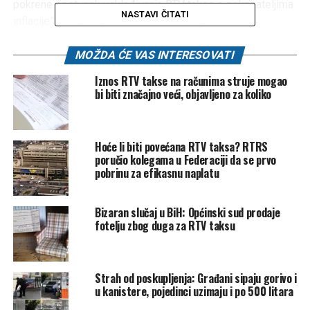
pokrene postupak usklađivanja RTV takse s pokazateljima
NASTAVI ČITATI
inflacije”, saopćila je Federalna televizija.
Post
Share
Share
MOŽDA ĆE VAS INTERESOVATI
Iznos RTV takse na računima struje mogao
Tweet
Share
bi biti značajno veći, objavljeno za koliko
Mail
Hoće li biti povećana RTV taksa? RTRS
POVEZANE TEME:
FTV
POSKUPLJENJE
RTV TAKSA
poručio kolegama u Federaciji da se prvo
pobrinu za efikasnu naplatu
UP NEXT
Danas u Krajini pretežno vedro, evo kakavo nas vrijeme
očekuje u narednim danima
Bizaran slučaj u BiH: Općinski sud prodaje
fotelju zbog duga za RTV taksu
DON'T MISS
Zašto je Radmanova izjava o “prevarenim Hrvatima”
historijski netačna i opasna
Strah od poskupljenja: Građani sipaju gorivo i
u kanistere, pojedinci uzimaju i po 500 litara