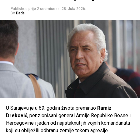
Svi oni koji istinski vole Bosnu i Hercegovinu poštuju lik i
Published
prije 2 sedmice
on
28. Jula 2026.
djelo predsjednika Alije Izetbegovića.
Građanima se savjetuje da izbjegavaju duži boravak na
By
Dada
suncu u najtoplijem dijelu dana, unose dovoljno tečnosti i
Molimo Allaha da mu podari dženetske nagrade, amin!
prate preporuke nadležnih službi, jer će naredni dani
donijeti ekstremne ljetne vrućine kakve se rijetko bilježe.
Izvoe:saff.ba
Post
Share
Share
Post
Share
Share
Tweet
Share
Tweet
Share
Mail
Mail
U Sarajevu je u 69. godini života preminuo
Ramiz
Dreković
, penzionisani general Armije Republike Bosne i
Hercegovine i jedan od najistaknutijih vojnih komandanata
koji su obilježili odbranu zemlje tokom agresije.