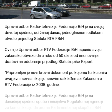
Upravni odbor Radio-televizije Federacije BiH je na svojoj
devetoj sjednici, održanoj danas, jednoglasnom odlukom
utvrdio prijedlog Statuta RTV FBiH.
Ovim je Upravni odbor RTV Federacije BiH ispunio svoju
zakonsku obvezu da u roku od 60 dana od imenovanja
dostavi na odobrenje prijedlog Statuta, piše Raport.
“Pripremljen je novi krovni dokument po kojemu funkcionira
ovaj javni servis i koji je sasvim usklađen sa Zakonom o
RTV Federacije iz 2008. godine.
Upravni odbor Radio-televizije Federacije BiH je na
današnjoj sjednici uputio i inicijativu Regulatornoj agenciji
za komunikacije da prema Parlamentarnoj skupštini BiH