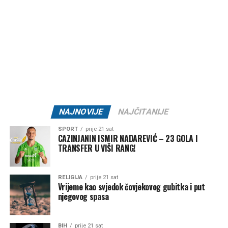
generacijama. Mnogi smatraju da je zabrinjavajuće kada
otkazani koncert ili festivalski događaj postane važniji od
ljudskih života i tragedije koja je pogodila cijelu zajednicu.
Organizatori Zenica Summer Festa poručili su da je odluka
o otkazivanju donesena iz poštovanja prema nastradalima i
njihovim porodicama, naglašavajući da će prilika za muziku
i zabavu uvijek biti, dok izgubljeni životi ne mogu biti
vraćeni.
NAJNOVIJE
NAJČITANIJE
Brojni građani podržali su ovu odluku, ističući da u
SPORT
prije 21 sat
trenucima kolektivne tuge solidarnost i suosjećanje moraju
CAZINJANIN ISMIR NADAREVIĆ – 23 GOLA I
TRANSFER U VIŠI RANG!
biti ispred svih drugih interesa.
Rasprava koja se razvila na društvenim mrežama još
RELIGIJA
prije 21 sat
jednom je pokazala koliko je važno njegovati kulturu
Vrijeme kao svjedok čovjekovog gubitka i put
njegovog spasa
empatije, poštovanja i odgovornosti, posebno u trenucima
kada cijela zajednica dijeli bol zbog nenadoknadivog
gubitka.
BIH
prije 21 sat