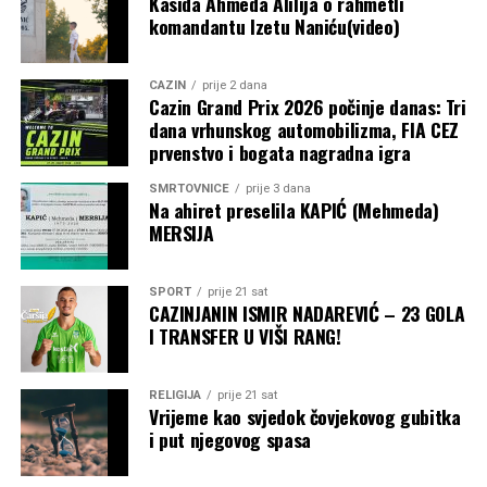
Kasida Ahmeda Alilija o rahmetli
komandantu Izetu Naniću(video)
CAZIN
prije 2 dana
Cazin Grand Prix 2026 počinje danas: Tri
dana vrhunskog automobilizma, FIA CEZ
prvenstvo i bogata nagradna igra
SMRTOVNICE
prije 3 dana
Na ahiret preselila KAPIĆ (Mehmeda)
MERSIJA
SPORT
prije 21 sat
CAZINJANIN ISMIR NADAREVIĆ – 23 GOLA
I TRANSFER U VIŠI RANG!
RELIGIJA
prije 21 sat
Vrijeme kao svjedok čovjekovog gubitka
i put njegovog spasa