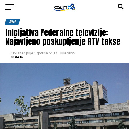
BIH
Inicijativa Federalne televizije:
Najavljeno poskupljenje RTV takse
Published
prije 1 godina
on
14. Jula 2025.
By
Bella