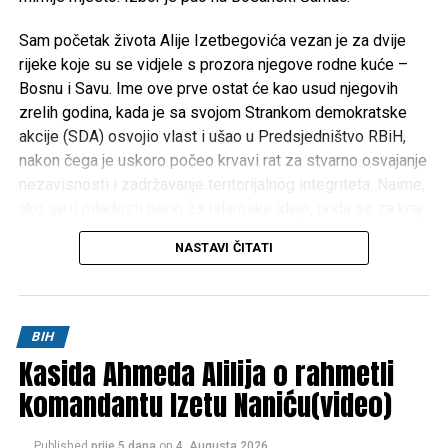
Sam početak života Alije Izetbegovića vezan je za dvije
rijeke koje su se vidjele s prozora njegove rodne kuće –
Bosnu i Savu. Ime ove prve ostat će kao usud njegovih
zrelih godina, kada je sa svojom Strankom demokratske
akcije (SDA) osvojio vlast i ušao u Predsjedništvo RBiH,
nakon čega je uskoro počeo krvavi rat za stvarno osvajanje
nezavisnosti i zadržavanje teritorijalnog integriteta. Naime,
ako se u mladosti borio za islamske ideje, onda se za kraj
Izetbegovićevog života može reći da je bio zaokupljen
NASTAVI ČITATI
borbom za prava bošnjačkog naroda i domovinu Bosnu i
Hercegovinu. I inače, cijeli život Alije Izetbegovića, od
najranije mladosti pa sve do smrti, obilježen je borbom za
ideje i ideale.
BIH
Kasida Ahmeda Alilija o rahmetli
Tako je, zajedno s nekoliko istomišljenika, artikulaciju
komandantu Izetu Naniću(video)
svojih političkih opredjeljenja pokušao pronaći kroz
organizaciju Mladi muslimani (MM). Prvi pokušaj da se ovo
udruženje registrira po tadašnjim zakonima bio je u martu
Published
prije 5 dana
on
4. Augusta 2026.