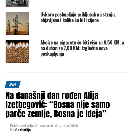
Uskoro poskupljuje priključak na struju,
objavljeno i kolika će biti cijena
Akcize na cigarete će biti više za 9,50 KM, a
na duhan za 7,60 KM: Izgledna nova
poskupljenja
BIH
Na današnji dan rođen Alija
Izetbegović: “Bosna nije samo
parče zemlje, Bosna je ideja”
Published
prije 21 sat
on
8. Augusta 2026.
By
Serhatlija