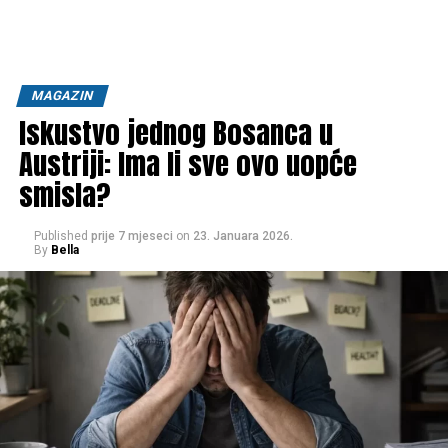
MAGAZIN
Iskustvo jednog Bosanca u
Austriji: Ima li sve ovo uopće
smisla?
Published
prije 7 mjeseci
on
23. Januara 2026.
By
Bella