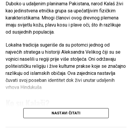
Duboko u udaljenim planinama Pakistana, narod Kalaš živi
„Svaki veći grad vapi za vozačima autobusa, definitivno
kao jedinstvena etnička grupa sa upečatljivim fizičkim
gledaj dalje.“ Autor odgovara da se već prijavljivao. „Prijavio
karakteristikama. Mnogi članovi ovog drevnog plemena
sam se. Odbili su me. Moram još probati, biti uporan.“
imaju svijetlu kožu, plavu kosu i plave oči, što ih razlikuje
od susjednih populacija.
Ključni problem, kako objašnjava, nije samo broj sati nego i
jezik. „Gotovo svugdje traže dobro znanje njemačkog“,
Lokalna tradicija sugeriše da su potomci jednog od
piše, dodajući da je razlika između njemačkog u Njemačkoj
najvećih stratega u historiji Aleksandra Velikog čiji su se
i lokalnog govora u Austriji veća nego što je očekivao.
vojnici naselili u regiji prije više stoljeća. Oni održavaju
„Razumijem standardni njemački, ali lokalni izrazi i govor
politeističku religiju i žive kulturne prakse koje se značajno
često su prepreka, posebno u poslovima gdje je
razlikuju od islamskih običaja. Ova zajednica nastavlja
komunikacija ključna“, navodi.
čuvati svoj poseban identitet dok živi unutar udaljenih
vrhova Hindukuša.
Neki komentari nisu imali previše razumijevanja. „Čuj,
postaje loše, a čovjek se pokriva s 20 sati rada“, stoji u
Ko su Kalaši?
jednom. Drugi su izravni: „Ima jedna stvar koja se zove
traženje novog posla. Probaj je.“ Rasprava je kulminirala
NASTAVI ČITATI
Kalaši su jedinstvena autohtona etnička manjina koja govori
komentarom osobe koja također živi u Austriji, ali ima
dardski jezik
, a broji otprilike 3.000 do 7.500 ljudi u
posve drukčije iskustvo. „Radim oko 20 sati sedmično,
pakistanskom okrugu Chitral. Naseljavajući doline
plata oko 1.400 eura, najam 400, namirnice 200, ostalo