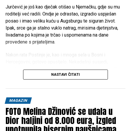
Jurčević je još kao dječak otišao u Njemačku, gdje su mu
roditelji već radili. Ondje je odrastao, izgradio uspješan
posao i imao veliku kuću u Augsburgu te siguran život.
Ipak, srce ga je stalno vuklo natrag, mirisima djetinjstva,
livadama po kojima je trčao i uspomenama na dane
provedene s prijateljima.
Nakon rata Postinje je, kao i mnoga sela u Bosni i
Hercegovini, gotovo opustjelo. Nekadašnji susjedi,
raseljeni po svijetu, počeli su prodavati kuće i imanja. Tada
NASTAVI ČITATI
je Pero donio životnu odluku: prodao je kuću u Njemačkoj i
sav novac uložio u rodni kraj.
“Kupio sam ono što je nekoć bilo naše, kuće, livade, šume i
MAGAZIN
njive. Gotovo pola sela danas je ponovno u jednim rukama,
FOTO Melina Džinović se udala u
ali s ciljem da ono opet oživi”, priča Pero, pokazujući
prostranstva na kojima je kao dječak čuvao krave.
Dior haljini od 8.000 eura, izgled
upotpunila bisernim naušnicama