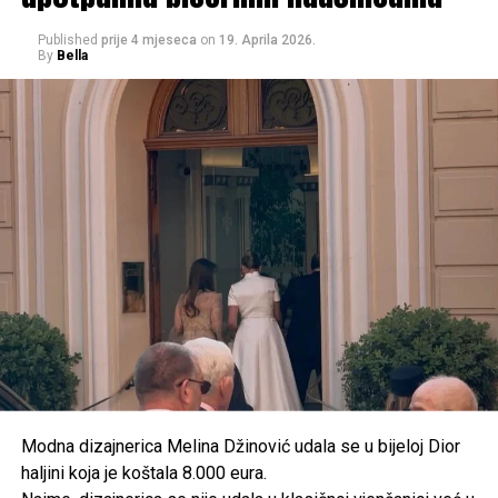
Published
prije 4 mjeseca
on
19. Aprila 2026.
By
Bella
Modna dizajnerica Melina Džinović udala se u bijeloj Dior
haljini koja je koštala 8.000 eura.
Od Postinja želi stvoriti turističko