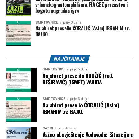
vrhunskog automobilizma, FIA CEZ prvenstvo i
bogata nagradna igra
SMRTOVNICE
prije 3 dana
Na ahiret preselio ĆORALIĆ (Asim) IBRAHIM zv.
BAJKO
Njen otac je umro 2014. godine od raka bubrega, za koji
NAJČITANIJE
ljekari vjeruju da je možda povezan s izloženošću azbestu.
SMRTOVNICE
prije 5 dana
Na ahiret preselila HODŽIĆ (rođ.
Iako je preživjela, život s jednim plućnim krilom i dalje joj
BEŠIRAVIĆ) (ISMET) VAHIDA
uzrokuje svakodnevne izazove, jer lako ostaje bez daha,
ne može trčati i bori se s podizanjem teških tereta.
SMRTOVNICE
prije 3 dana
Na ahiret preselio ĆORALIĆ (Asim)
“Nekad ljudi kažu da bi sve trebalo biti super kada se
IBRAHIM zv. BAJKO
preživi rak”,
rekla je dodavši da postoji mnogo fizičkih
stvari koje se dešavaju nakon operacija.
CAZIN
prije 4 dana
Važno obavještenje Vodovoda: Situacija s
“Lako se zadišem i lako se umorim. Imam smrznuto