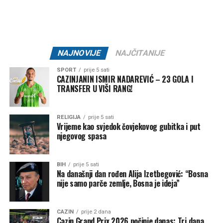
Godine 2006. podvrgnuta je složenoj operaciji koja je
uključivala uklanjanje lijevog plućnog krila, rebra, pleure
(sluzokože koja oblaže pluća), dijela dijafragme i sluznice
srca.
NAJNOVIJE
NAJČITANIJE
Nakon operacije, četiri runde kemoterapije i 30 sesija
radioterapije, Heather je sada bez raka.
SPORT
prije 5 sati
CAZINJANIN ISMIR NADAREVIĆ – 23 GOLA I
TRANSFER U VIŠI RANG!
RELIGIJA
prije 5 sati
Vrijeme kao svjedok čovjekovog gubitka i put
njegovog spasa
BIH
prije 5 sati
Na današnji dan rođen Alija Izetbegović: “Bosna
nije samo parče zemlje, Bosna je ideja”
CAZIN
prije 2 dana
Cazin Grand Prix 2026 počinje danas: Tri dana