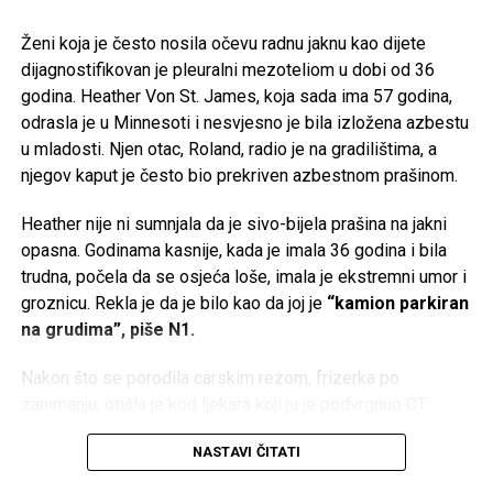
Ženi koja je često nosila očevu radnu jaknu kao dijete
dijagnostifikovan je pleuralni mezoteliom u dobi od 36
godina. Heather Von St. James, koja sada ima 57 godina,
odrasla je u Minnesoti i nesvjesno je bila izložena azbestu
u mladosti. Njen otac, Roland, radio je na gradilištima, a
njegov kaput je često bio prekriven azbestnom prašinom.
Heather nije ni sumnjala da je sivo-bijela prašina na jakni
opasna. Godinama kasnije, kada je imala 36 godina i bila
trudna, počela da se osjeća loše, imala je ekstremni umor i
groznicu. Rekla je da je bilo kao da joj je
“kamion parkiran
na grudima”, piše N1.
Nakon što se porodila carskim rezom, frizerka po
zanimanju, otišla je kod ljekara koji ju je podvrgnuo CT
skeniranju, otkrivajući tumor u blizini pluća.
Podsjećamo, Melina se danas udala za britanskog
NASTAVI ČITATI
biznismena Jeffreyja Paula Arnolda Daya. Ceremonija je
U roku od dvije sedmice, doktori su joj dijagnostifikovali
održana u Monaku. Par je stigao u općinu u luksuznom