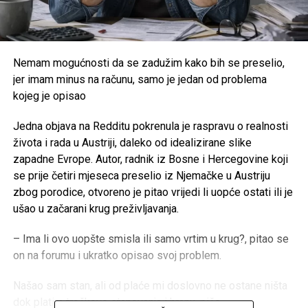
Nemam mogućnosti da se zadužim kako bih se preselio,
jer imam minus na računu, samo je jedan od problema
kojeg je opisao
Jedna objava na Redditu pokrenula je raspravu o realnosti
života i rada u Austriji, daleko od idealizirane slike
zapadne Evrope. Autor, radnik iz Bosne i Hercegovine koji
se prije četiri mjeseca preselio iz Njemačke u Austriju
zbog porodice, otvoreno je pitao vrijedi li uopće ostati ili je
ušao u začarani krug preživljavanja.
– Ima li ovo uopšte smisla ili samo vrtim u krug?, pitao se
on na forumu i ukratko opisao svoj problem.
Našao sam stan, ali od plaće mi doslovno ne ostane ništa
dok platim troškove stanovanja i hranu, piše.