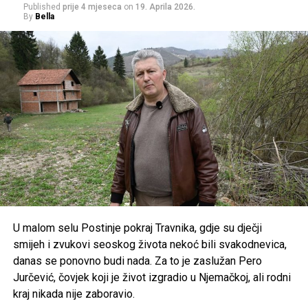
Published
prije 4 mjeseca
on
19. Aprila 2026.
Podsjetimo, Melina se jučer udala za britanskog
By
Bella
biznismena, a formalna ceremonija vjenčanja je održana u
Monaku. Nakon toga par je jahtom doplovio do Portofina
gdje je u večernjim satima počelo i slavlje koje će trajati tri
dana.
Post
Share
Share
Tweet
Share
Mail
U malom selu Postinje pokraj Travnika, gdje su dječji
smijeh i zvukovi seoskog života nekoć bili svakodnevica,
danas se ponovno budi nada. Za to je zaslužan Pero
Jurčević, čovjek koji je život izgradio u Njemačkoj, ali rodni
kraj nikada nije zaboravio.