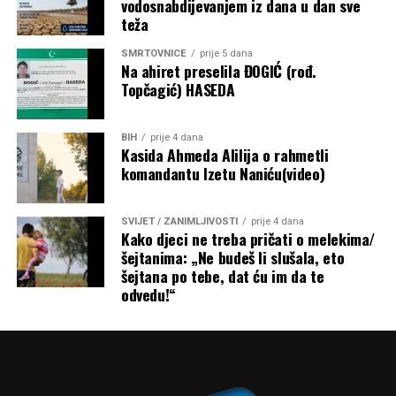
vodosnabdijevanjem iz dana u dan sve
rame i ne mogu pravilno otvoriti lijevu ruku. Doktori
teža
rijetko viđaju pacijente koji žive ovoliko dugo nakon
mezotelioma. Kažu da je u mom slučaju rijetkost biti
SMRTOVNICE
prije 5 dana
Na ahiret preselila ĐOGIĆ (rođ.
ovdje 20 godina”,
kaže Heather Von St. James.
Topčagić) HASEDA
Dvadeset godina kasnije, još uvijek je živa. Kaže da njen
slučaj daje ljudima nadu da se rak može preživjeti i da nas
BIH
prije 4 dana
Kasida Ahmeda Alilija o rahmetli
lijekovi mogu izliječiti.
komandantu Izetu Naniću(video)
Post
Share
Share
SVIJET / ZANIMLJIVOSTI
prije 4 dana
Tweet
Share
Kako djeci ne treba pričati o melekima/
šejtanima: „Ne budeš li slušala, eto
šejtana po tebe, dat ću im da te
Mail
odvedu!“