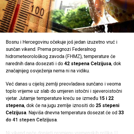
Bosnu i Hercegovinu očekuje još jedan izuzetno vruć i
sunčan vikend. Prema prognozi Federalnog
hidrometeorološkog zavoda (FHMZ), temperature će
narednih dana dosezati i do
42 stepena Celzijusa
, dok
značajnijeg osvježenja nema ni na vidiku.
Već danas u cijeloj zemlji preovladava sunčano i veoma
toplo vrijeme uz slab do umjeren istočni i sjeveroistočni
vjetar. Jutarnje temperature kreću se između
15 i 22
stepena
, dok će na jugu zemlje iznositi do
25 stepeni
Celzijusa
. Najviša dnevna temperatura dosezat će od
33
do 41 stepen Celzijusa
.
Ni vikend neće donijeti promjenu vremenskih prilika. U