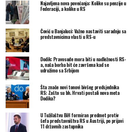
Najavljena nova povećanja: Kolike su penzije u
korist preduzeću “Prijedorputevi” od skoro 8,5 miliona
Federaciji, a kolike u RS
eura.
Post
Share
Share
Čović u Banjaluci: Važno nastaviti saradnju sa
predstavnicima vlasti u RS-u
Tweet
Share
Mail
Dodik: Pravosuđe mora biti u nadležnosti RS-
a, naša borba bit će završena kad se
POVEZANE TEME:
AKCIJA “TUNEL 2”
NENAD NEŠIĆ
RS
udružimo sa Srbijom
VLADA RS
UP NEXT
Šta znače novi tonovi bivšeg predsjednika
Nikšić: Teže je voditi SDP nego Vladu FBiH, SDA lobira da
RS: Zašto su bh. Hrvati postali nova meta
ne budem predsjednik stranke
Dodika?
DON'T MISS
Dodik: “Da je Biden ostao bili bi na ivici trećeg svjetskog
U Tužilaštvu BiH formiran predmet protiv
rata”
šefa predstavništva RS u Austriji, po prijavi
11 državnih zastupnika