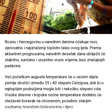
zaštita od direktnog sunčevog zračenja.
Poseban oprez savjetuje se
starijim osobama, djeci,
hroničnim bolesnicima i svima koji rade na otvorenom
,
uz preporuku da se pridržavaju savjeta ljekara i, ukoliko je
moguće, borave u rashlađenim prostorijama tokom
najtoplijeg dijela dana.
Bosnu i Hercegovinu u narednim danima očekuje novi,
vjerovatno i najizraženiji toplotni talas ovog ljeta. Prema
Post
Share
Share
aktuelnim prognozama, narednih desetak dana obilježit će
stabilno, sunčano i izuzetno vruće vrijeme, bez značajnijih
Tweet
Share
padavina.
Mail
Već početkom augusta temperature će u većem dijelu
zemlje dostići između 35 i 40 stepeni Celzijusa, dok bi u
najtoplijim područjima mogle biti i nekoliko stepeni više.
Visoke dnevne i tropske noćne temperature dodatno će
otežavati boravak na otvorenom, posebno starijim
osobama, hroničnim bolesnicima i djeci.