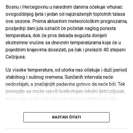
i zabavu uvijek biti, dok izgubljeni životi ne mogu biti
Bosnu i Hercegovinu u narednim danima očekuje vrhunac
vraćeni.
ovogodišnjeg ljeta i jedan od najizraženijih toplotnih talasa
ove sezone. Prema aktuelnim meteorološkim prognozama,
Brojni građani podržali su ovu odluku, ističući da u
posljednji dani jula označit će početak naglog porasta
trenucima kolektivne tuge solidarnost i suosjećanje moraju
temperatura, dok će prva dekada avgusta donijeti
biti ispred svih drugih interesa.
ekstremne vrućine sa dnevnim temperaturama koje će u
pojedinim krajevima dosezati, pa čak i prelaziti 40 stepeni
Rasprava koja se razvila na društvenim mrežama još
Celzijusa.
jednom je pokazala koliko je važno njegovati kulturu
empatije, poštovanja i odgovornosti, posebno u trenucima
Uz visoke temperature, od utorka nas očekuje i duži period
kada cijela zajednica dijeli bol zbog nenadoknadivog
stabilnog i sušnog vremena. Sunčanih intervala neće
gubitka.
nedostajati, a značajnijih padavina gotovo da neće biti. Tek
ponegdje se može razviti kratkotrajan lokalni ljetni pljusak,
ali on neće imati veći uticaj na ukupnu vremensku sliku.
Post
Share
Share
Posebno će neugodne postati noći. Iako se dani
NASTAVI ČITATI
postepeno skraćuju, temperature će nastaviti rasti, pa će
Tweet
Share
noćne vrijednosti biti osjetno više nego prethodnih dana. U
gradskim sredinama očekuju se tople, sparne i teške noći,