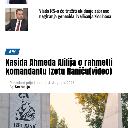
Vlada RS-a će tražiti ukidanje zabrane
negiranja genocida i veličanja zločinaca
BIH
Kasida Ahmeda Alilija o rahmetli
komandantu Izetu Naniću(video)
Published
prije 1 dan
on
4. Augusta 2026.
By
Serhatlija