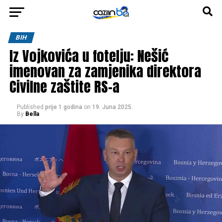
BIH
Iz Vojkovića u fotelju: Nešić
imenovan za zamjenika direktora
Civilne zaštite RS-a
Published
prije 1 godina
on
19. Juna 2025.
By
Bella