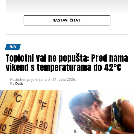
NASTAVI ČITATI
Post
Share
Share
BIH
Toplotni val ne popušta: Pred nama
Tweet
Share
vikend s temperaturama do 42°C
Mail
Published
prije 6 dana
on
31. Jula 2026.
By
Dada