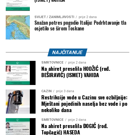
SVIJET / ZANIMLJIVOSTI
prije 2 dana
Snažan potres pogodio Italiju: Podrhtavanje tla
osjetilo se širom Toskane
NAJČITANIJE
SMRTOVNICE
prije 2 dana
Na ahiret preselila HODŽIĆ (rođ.
BEŠIRAVIĆ) (ISMET) VAHIDA
CAZIN
prije 3 dana
Restrikcije vode u Cazinu sve ozbiljnije:
Mještani pojedinih naselja bez vode i po
nekoliko dana
SMRTOVNICE
prije 2 dana
Na ahiret preselila ĐOGIĆ (rođ.
Topčagić) HASEDA