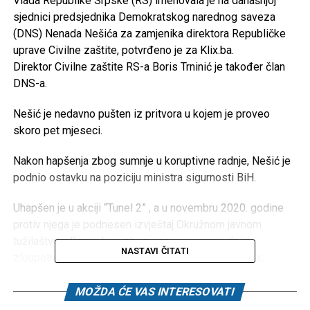
Vlada Republike Srpske (RS) imenovala je na današnjoj
sjednici predsjednika Demokratskog narednog saveza
(DNS) Nenada Nešića za zamjenika direktora Republičke
uprave Civilne zaštite, potvrđeno je za Klix.ba.
Direktor Civilne zaštite RS-a Boris Trninić je također član
DNS-a.
Nešić je nedavno pušten iz pritvora u kojem je proveo
skoro pet mjeseci.
Nakon hapšenja zbog sumnje u koruptivne radnje, Nešić je
podnio ostavku na poziciju ministra sigurnosti BiH.
Uhapšen je u akciji “Tunel 2” , a u novembru 2020. godine
protiv njega je podnesen izvještaj Okružnom javnom
tužilaštvu u Banjoj Luci zbog osnova sumnje da je
NASTAVI ČITATI
zloupotrebio svoj položaj odgovornog lica, piše Klix.
Tada su naveli da je kršio odredbe Zakona o javnim
MOŽDA ĆE VAS INTERESOVATI
nabavkama BiH te da je u konačnici pribavio imovinsku