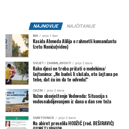
Mail
NAJNOVIJE
NAJČITANIJE
BIH
prije 1 dan
Kasida Ahmeda Alilija o rahmetli komandantu
Izetu Naniću(video)
SVIJET / ZANIMLJIVOSTI
prije 2 dana
Kako djeci ne treba pričati o melekima/
šejtanima: „Ne budeš li slušala, eto šejtana po
tebe, dat ću im da te odvedu!“
CAZIN
prije 2 dana
Važno obavještenje Vodovoda: Situacija s
vodosnabdijevanjem iz dana u dan sve teža
SMRTOVNICE
prije 2 dana
Na ahiret preselila HODŽIĆ (rođ. BEŠIRAVIĆ)
(ISMET) VAHIDA