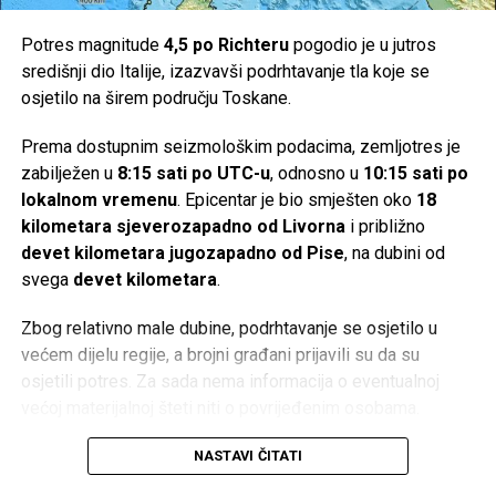
stvar: ‘
O Allahu moj, pomozi mi da pronađem svoju
Potres magnitude
4,5 po Richteru
pogodio je u jutros
igračku!
‘ Nakon pronalaska izgubljene stvari, treba dijete
središnji dio Italije, izazvavši podrhtavanje tla koje se
podsjetiti da mu je Allah, dž.š., pomogao da pronađe
osjetilo na širem području Toskane.
igračku i da se treba zahvaliti. Ovakav pristup u dječijim
srcima razvija osjećaj ljubavi prema Onome Koji ga pazi i
Prema dostupnim seizmološkim podacima, zemljotres je
pomaže.
zabilježen u
8:15 sati po UTC-u
, odnosno u
10:15 sati po
lokalnom vremenu
. Epicentar je bio smješten oko
18
Druga mogućnost je da se dijete pred polazak na spavanje
kilometara sjeverozapadno od Livorna
i približno
podstakne na učenje Ajetu-l-Kursijje. Ova prilika se
devet kilometara jugozapadno od Pise
, na dubini od
iskoristi da se kod djeteta razvije lijepo mišljenje o
svega
devet kilometara
.
melekima. „
Sine, ako ovo proučiš, dragi Allah ti pošalje
meleka koji te cijelu noć čuva! Ne može ti niko ništa
Zbog relativno male dubine, podrhtavanje se osjetilo u
naštetiti. Allah će ti poslati čuvara koji je jak i ne da
većem dijelu regije, a brojni građani prijavili su da su
nikome na tebe.
“
osjetili potres. Za sada nema informacija o eventualnoj
većoj materijalnoj šteti niti o povrijeđenim osobama.
Na kraju, treba istaći da naše riječi i djela moraju ići ruku
pod ruku. Ukoliko sami ne živimo i ne praktikujemo islam,
Italija se nalazi na jednom od seizmički najaktivnijih
NASTAVI ČITATI
ukoliko govorimo drugima učite Kur’an, a sami to ne
područja u Evropi, gdje dolazi do sudara Afričke i
radimo, naše riječi neće naći odjeka u srcima naše djece.