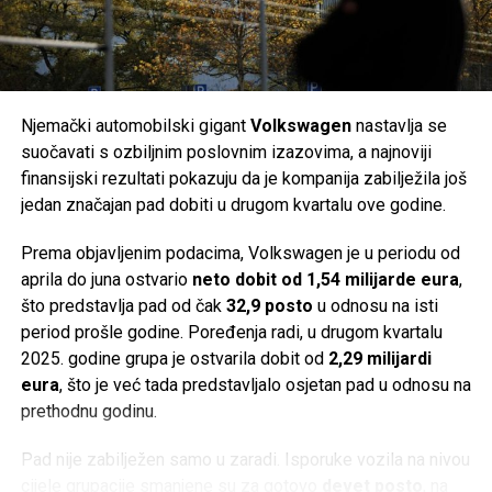
Građanima i turistima savjetuje se da prije odlaska na
baterija za domaćinstvo. Prihodi su u svega nekoliko
kupanje prate službene obavijesti lokalnih zavoda za javno
godina gotovo učetverostručeni, ali je širenje finansirano
zdravstvo, posebno nakon obilnih kiša, kada postoji veća
velikim zaduživanjem i milijunskim investicijama,
mogućnost privremenog mikrobiološkog onečišćenja mora.
uključujući razvoj baterija za električne automobile.
Njemački automobilski gigant
Volkswagen
nastavlja se
Post
Share
Share
Problemi su postali vidljivi već 2022. godine. Kompanija je
suočavati s ozbiljnim poslovnim izazovima, a najnoviji
postala previše zavisna od Applea, dok su inflacija,
finansijski rezultati pokazuju da je kompanija zabilježila još
Tweet
Share
usporavanje svjetske ekonomije, slabija potražnja za
jedan značajan pad dobiti u drugom kvartalu ove godine.
potrošačkom elektronikom, jaka konkurencija iz Azije i
Mail
Prema objavljenim podacima, Volkswagen je u periodu od
poremećaji u lancima snabdijevanja dodatno pogoršali
aprila do juna ostvario
neto dobit od 1,54 milijarde eura
,
poslovanje.
što predstavlja pad od čak
32,9 posto
u odnosu na isti
Istovremeno, Vartine baterije za električna vozila nisu
period prošle godine. Poređenja radi, u drugom kvartalu
ostvarile očekivani tržišni uspjeh. Njihov jedini poznati
2025. godine grupa je ostvarila dobit od
2,29 milijardi
kupac bio je
Porsche
, a proizvod je ostao ograničen na
eura
, što je već tada predstavljalo osjetan pad u odnosu na
manji segment hibridnih automobila.
prethodnu godinu.
Ima li Varta budućnost?
Pad nije zabilježen samo u zaradi. Isporuke vozila na nivou
cijele grupacije smanjene su za gotovo
devet posto
, na