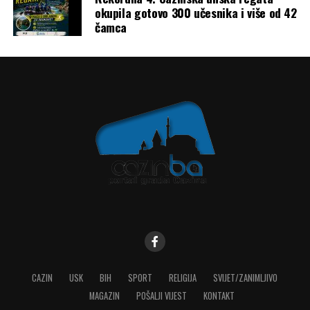
okupila gotovo 300 učesnika i više od 42
čamca
CAZIN
USK
BIH
SPORT
RELIGIJA
SVIJET/ZANIMLJIVO
MAGAZIN
POŠALJI VIJEST
KONTAKT