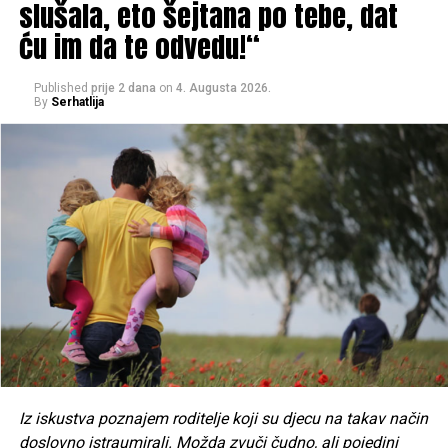
slušala, eto šejtana po tebe, dat
UP NEXT
Poznati američki senator šokirao izjavom: Bog će
ću im da te odvedu!“
napustiti SAD ako prekinemo podršku Izraelu
DON'T MISS
Published
prije 2 dana
on
4. Augusta 2026.
Euro novčanice će biti potpuno obnovljene a šta će biti
By
Serhatlija
sa starim serijama
Iz iskustva poznajem roditelje koji su djecu na takav način
doslovno istraumirali. Možda zvuči čudno, ali pojedini