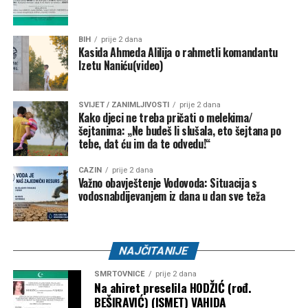
Kontroverze i budućnost u FIFA-i
BIH
prije 2 dana
Kasida Ahmeda Alilija o rahmetli komandantu
Uprkos podršci iz Bijele kuće, Infantino je posljednjih
Izetu Naniću(video)
mjeseci bio izložen kritikama nakon kontroverznog
poništavanja crvenog kartona američkom reprezentativcu
Folarinu Balogunu tokom Svjetskog prvenstva. Trump je
SVIJET / ZANIMLJIVOSTI
prije 2 dana
Kako djeci ne treba pričati o melekima/
kasnije potvrdio da je lično razgovarao s Infantinom i tražio
šejtanima: „Ne budeš li slušala, eto šejtana po
reviziju odluke.
tebe, dat ću im da te odvedu!“
Zanimljivo je da Trump ovu ideju promoviše u trenutku kada
CAZIN
prije 2 dana
Važno obavještenje Vodovoda: Situacija s
njegova administracija ima zategnute odnose s
vodosnabdijevanjem iz dana u dan sve teža
Ujedinjenim nacijama. Od povratka u Bijelu kuću, SAD je
smanjio finansijska izdvajanja za UN te se povukao iz
Svjetske zdravstvene organizacije (WHO), UNESCO-a i
Vijeća za ljudska prava UN-a.
NAJČITANIJE
SMRTOVNICE
prije 2 dana
Ukoliko Infantino ipak odluči ostati u svijetu sporta, već u
Na ahiret preselila HODŽIĆ (rođ.
martu 2027. godine očekuju ga izbori za četvrti mandat na
BEŠIRAVIĆ) (ISMET) VAHIDA