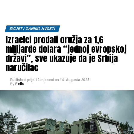
SVIJET / ZANIMLJIVOSTI
Izraelci prodali oružja za 1,6
milijarde dolara “jednoj evropskoj
državi”, sve ukazuje da je Srbija
naručilac
Published
prije 12 mjeseci
on
14. Augusta 2025.
By
Bella