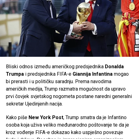
Planovi uprave naišli su na snažan otpor sindikata i
Post
Share
Share
radničkog vijeća, ali i vlasti savezne pokrajine
Donja
Saska
, koja posjeduje oko
20 posto udjela
u
Tweet
Share
Volkswagenu i ima značajan utjecaj u nadzornom odboru
kompanije. Prema njemačkim medijima, odbor je u početnoj
Mail
fazi odbio dio predloženih mjera.
Volkswagen je ranije potvrdio da će do kraja decenije u
Njemačkoj biti ugašeno
50.000 radnih mjesta
, od čega će
Bliski odnos između američkog predsjednika
Donalda
35.000
biti u matičnom brendu Volkswagen, dok će
Trumpa
i predsjednika FIFA-e
Giannija Infantina
mogao
ostatak biti raspoređen na kompanije unutar grupacije,
bi prerasti i u političku saradnju. Prema navodima
uključujući
Audi
i
Porsche
. Do sada je više od
37.000
američkih medija, Trump razmatra mogućnost da upravo
zaposlenih
već prihvatilo programe dobrovoljnog odlaska
prvi čovjek svjetskog nogometa postane naredni generalni
iz kompanije.
sekretar Ujedinjenih nacija.
Najnoviji poslovni rezultati potvrđuju da se najveći
Kako piše
New York Post
, Trump smatra da je Infantino
evropski proizvođač automobila nalazi pred jednim od
osoba koja uživa veliko međunarodno poštovanje te da je
najvećih izazova u svojoj historiji, dok će naredni mjeseci
kroz vođenje FIFA-e dokazao kako uspješno povezuje
biti ključni za budući smjer razvoja kompanije.