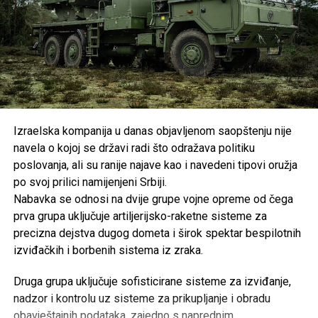
Izraelska kompanija u danas objavljenom saopštenju nije
navela o kojoj se državi radi što odražava politiku
poslovanja, ali su ranije najave kao i navedeni tipovi oružja
po svoj prilici namijenjeni Srbiji.
Nabavka se odnosi na dvije grupe vojne opreme od čega
prva grupa uključuje artiljerijsko-raketne sisteme za
precizna dejstva dugog dometa i širok spektar bespilotnih
izviđačkih i borbenih sistema iz zraka.
Druga grupa uključuje sofisticirane sisteme za izviđanje,
nadzor i kontrolu uz sisteme za prikupljanje i obradu
obavještajnih podataka, zajedno s naprednim