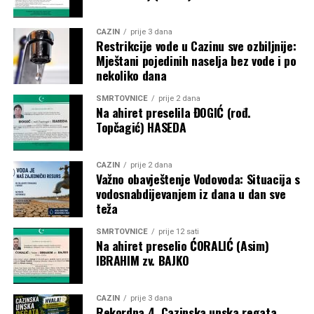
čelu FIFA-e. U tom slučaju vodio bi organizaciju Svjetskog
prvenstva za žene u Brazilu 2027. godine, kao i
CAZIN
prije 3 dana
historijskog Mundijala 2030., koji će biti održan na tri
Restrikcije vode u Cazinu sve ozbiljnije:
kontinenta i u šest država.
Mještani pojedinih naselja bez vode i po
nekoliko dana
Post
Share
Share
SMRTOVNICE
prije 2 dana
Na ahiret preselila ĐOGIĆ (rođ.
Tweet
Share
Topčagić) HASEDA
Mail
CAZIN
prije 2 dana
Važno obavještenje Vodovoda: Situacija s
vodosnabdijevanjem iz dana u dan sve
teža
SMRTOVNICE
prije 12 sati
Na ahiret preselio ĆORALIĆ (Asim)
IBRAHIM zv. BAJKO
CAZIN
prije 3 dana
Rekordna 4. Cazinska unska regata