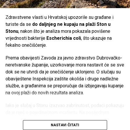
investicioni fondovi
RBC BlueBay, Blantyre
i
Whitebox
,
više ne vjeruju da je moguće spasiti cijeli koncern. Njihov
plan je izdvajanje poslovanja s baterijama za domaćinstvo i
Zdravstvene vlasti u Hrvatskoj upozorile su građane i
formiranje nove vlasničke strukture za taj segment.
turiste da se
do daljnjeg ne kupaju na plaži Ston u
Stonu
, nakon što je analiza mora pokazala povišene
Više od stoljeća tradicije
vrijednosti bakterije
Escherichia coli
, što ukazuje na
fekalno onečišćenje.
Korijeni Varte sežu u
1887. godinu
, a naziv kompanije
nastao je od njemačkog izraza
Vertrieb, Aufladung,
Prema obavijesti Zavoda za javno zdravstvo Dubrovačko-
Reparatur transportabler Akkumulatoren
(prodaja, punjenje
neretvanske županije, uzorkovanje mora nastavit će se sve
i popravka prenosnih akumulatora). Njene baterije koristio
dok se ne utvrdi da je onečišćenje uklonjeno. O slučaju su
je čak i poznati istraživač
Fridtjof Nansen
tokom polarnih
obaviještene Inspekcija zaštite okoliša i druge nadležne
ekspedicija.
službe, a građanima se preporučuje da izbjegavaju kupanje
na ovoj plaži do novih rezultata analiza.
Međutim, historija kompanije ima i tamnu stranu. Početkom
20. stoljeća tadašnji proizvođač AFA preuzima industrijalac
Iako je slučaj u Stonu izazvao zabrinutost, podaci pokazuju
Günther Quandt
, čija je porodica kasnije postala poznata
da je riječ o pojedinačnom incidentu. Na posljednjim
kao većinski vlasnik BMW-a. Tokom nacističke Njemačke
redovnim mjerenjima kvaliteta mora na području
kompanija je koristila prisilni rad logoraša i ratnih
NASTAVI ČITATI
Dubrovačko-neretvanske županije bila je vrlo dobra – od