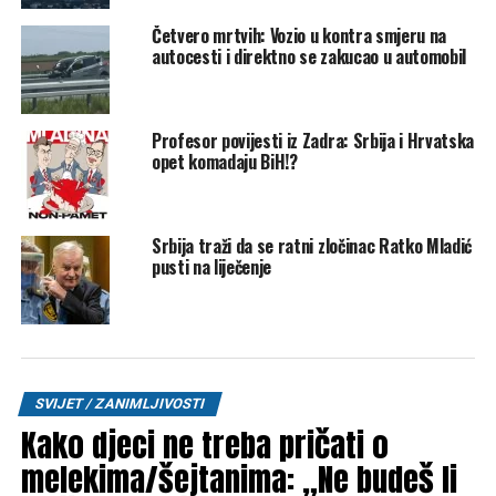
proces donošenja odluke i vrijeme za dejstvo uz
Četvero mrtvih: Vozio u kontra smjeru na
opremanje savremenim naoružanjem i vojnom opremom.
autocesti i direktno se zakucao u automobil
Vojsku Srbije će učiniti operativnijom i ubojitijom”, rekao je
Mojsilović.
Profesor povijesti iz Zadra: Srbija i Hrvatska
Izjave prvog čovjeka Vojske Srbije i predsjednika Srbije
opet komadaju BiH!?
poklapaju se sa saopštenjem Izraela s kojim vojna
industrija Srbije ima vrlo usku saradnju.
Srbija traži da se ratni zločinac Ratko Mladić
Klix
pusti na liječenje
Post
Share
Share
Tweet
Share
Mail
SVIJET / ZANIMLJIVOSTI
Kako djeci ne treba pričati o
POVEZANE TEME:
ELBIT SYSTEMS
IZRAEL
melekima/šejtanima: „Ne budeš li
NAORUŽAVANJE
SRBIJA