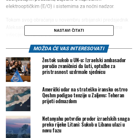
elektrooptičkim (E/O) i sistemima za noćni nadzor.
Tokom svog obraćanja u novembru srbijanski predsjednik
Aleksandar Vučić je najavio nabavku preciznih sistema
NASTAVI ČITATI
višecijevne raketne artiljerije.
“Ovaj ugovor također uključuje industrijsku saradnju sa
MOŽDA ĆE VAS INTERESOVATI
ciljem jačanja nacionalnih industrijskih kapaciteta kupca u
Žestok sukob u UN-u: Izraelski ambasador
spomenutim oblastima”, rekao je Bezhalel Machlis izvršni
poručio zvaničnici da šuti, optužbe za
direktor kompanije Elbit Systems.
pristrasnost uzdrmale sjednicu
Prema pisanju portala
Tango six
načelnik Generalštaba
Američki udar na strateško iransko ostrvo
Vojske Srbije general Milan Mojsilović u svom je
Qeshm podigao tenzije u Zaljevu: Teheran
nedavnom obraćanju nagovijestio nabavku sofisticiranih
prijeti odmazdom
informacijskih sistema u projektu “Digitalna armija”.
Netanyahu potvrdio prodor izraelskih snaga
“Implementacija projekta „Digitalna armija“ će taktičkim
preko rijeke Litani: Sukob u Libanu ulazi u
jedinicama omogućiti pristup najnaprednijim digitalnim
novu fazu
alatima, što će povećati situacionu svijest, znatno skratiti