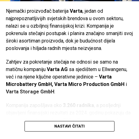
Njemački proizvođač baterija
Varta
, jedan od
najprepoznatljivijih svjetskih brendova u ovom sektoru,
nalazi se u ozbiljnoj finansijskoj krizi. Kompanija je
pokrenula stečajni postupak i planira značajno smanjiti svoj
široki asortiman proizvoda, dok je budućnost dijela
poslovanja i hiljada radnih mjesta neizvjesna.
Zahtjev za pokretanje stečaja ne odnosi se samo na
matičnu kompaniju
Varta AG
sa sjedištem u Ellwangenu,
već i na njene ključne operativne jedinice –
Varta
Microbattery GmbH, Varta Micro Production GmbH
i
Varta Storage GmbH
.
Kompanija zapošljava oko
3.260 radnika
, a posljednji
objavljeni finansijski rezultati za 2024. godinu pokazuju da
je ostvarila prihod veći od
790 miliona eura
, ali i gubitak
NASTAVI ČITATI
od oko
64,5 miliona eura
.