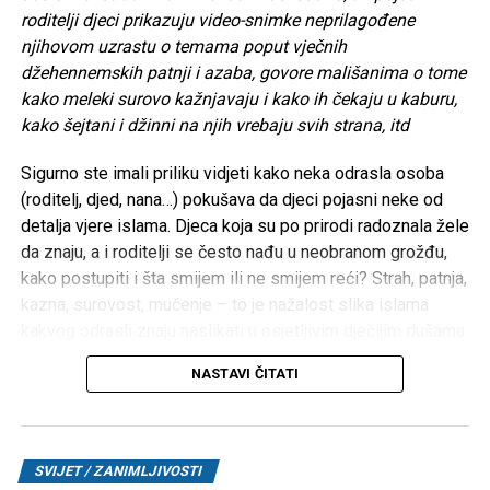
roditelji djeci prikazuju video-snimke neprilagođene
njihovom uzrastu o temama poput vječnih
džehennemskih patnji i azaba, govore mališanima o tome
kako meleki surovo kažnjavaju i kako ih čekaju u kaburu,
kako šejtani i džinni na njih vrebaju svih strana, itd
Sigurno ste imali priliku vidjeti kako neka odrasla osoba
(roditelj, djed, nana…) pokušava da djeci pojasni neke od
detalja vjere islama. Djeca koja su po prirodi radoznala žele
da znaju, a i roditelji se često nađu u neobranom grožđu,
kako postupiti i šta smijem ili ne smijem reći? Strah, patnja,
kazna, surovost, mučenje – to je nažalost slika islama
kakvog odrasli znaju naslikati u osjetljivim dječijim dušama.
Iz iskustva poznajem roditelje koji su djecu na takav način
NASTAVI ČITATI
doslovno istraumirali. Možda zvuči čudno, ali pojedini
roditelji djeci prikazuju video-snimke neprilagođene
njihovom uzrastu o temama poput vječnih džehennemskih
patnji i azaba, govore mališanima o tome kako meleki
SVIJET / ZANIMLJIVOSTI
surovo kažnjavaju i kako ih čekaju u kaburu, kako šejtani i