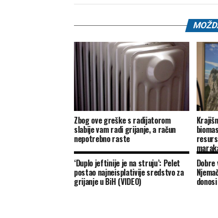
MOŽDA
Zbog ove greške s radijatorom
Krajišn
slabije vam radi grijanje, a račun
biomas
nepotrebno raste
resurs
marak
‘Duplo jeftinije je na struju’: Pelet
Dobre v
postao najneisplativije sredstvo za
Njemač
grijanje u BiH (VIDEO)
donosi