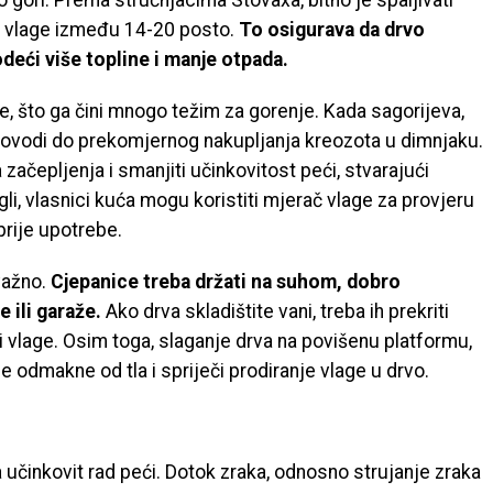
ori. Prema stručnjacima Stovaxa, bitno je spaljivati ​​
j vlage između 14-20 posto.
To osigurava da drvo
odeći više topline i manje otpada.
ge, što ga čini mnogo težim za gorenje. Kada sagorijeva,
dovodi do prekomjernog nakupljanja kreozota u dimnjaku.
ačepljenja i smanjiti učinkovitost peći, stvarajući
li, vlasnici kuća mogu koristiti mjerač vlage za provjeru
rije upotrebe.
važno.
Cjepanice treba držati na suhom, dobro
 ili garaže.
Ako drva skladištite vani, treba ih prekriti
 i vlage. Osim toga, slaganje drva na povišenu platformu,
e odmakne od tla i spriječi prodiranje vlage u drvo.
 učinkovit rad peći. Dotok zraka, odnosno strujanje zraka