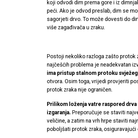
koji odvodi dim prema gore i iz dimnja
peći. Ako je odvod preslab, dim se mož
sagorjeti drvo. To može dovesti do dim
više zagađivača u zraku.
Postoji nekoliko razloga zašto protok
najčešćih problema je neadekvatan izv
ima pristup stalnom protoku svježeg
otvora. Osim toga, vrijedi provjeriti p
protok zraka nije ograničen.
Prilikom loženja vatre raspored drva
izgaranja.
Preporučuje se staviti najv
veličine, a zatim na vrh hrpe staviti n
poboljšati protok zraka, osiguravajući 