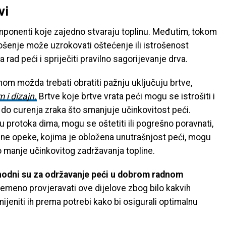
vi
mponenti koje zajedno stvaraju toplinu. Međutim, tokom
rošenje može uzrokovati oštećenje ili istrošenost
 rad peći i spriječiti pravilno sagorijevanje drva.
nom možda trebati obratiti pažnju uključuju brtve,
 i dizajn.
Brtve koje brtve vrata peći mogu se istrošiti i
i do curenja zraka što smanjuje učinkovitost peći.
protoka dima, mogu se oštetiti ili pogrešno poravnati,
sne opeke, kojima je obložena unutrašnjost peći, mogu
do manje učinkovitog zadržavanja topline.
hodni su za održavanje peći u dobrom radnom
remeno provjeravati ove dijelove zbog bilo kakvih
mijeniti ih prema potrebi kako bi osigurali optimalnu