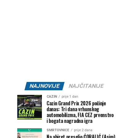
NAJNOVIJE
NAJČITANIJE
CAZIN
prije 1 dan
Cazin Grand Prix 2026 počinje
danas: Tri dana vrhunskog
automobilizma, FIA CEZ prvenstvo
i bogata nagradna igra
SMRTOVNICE
prije 2 dana
Na ahiret preselio ĆORALIĆ (Asim)