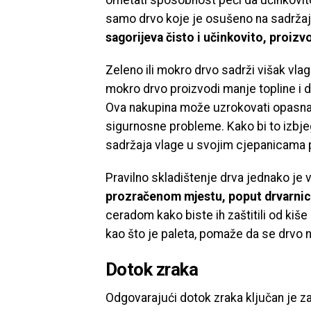
ometati sposobnost peći da učinkovito g
samo drvo koje je osušeno na sadrža
sagorijeva čisto i učinkovito, proizv
Zeleno ili mokro drvo sadrži višak vla
mokro drvo proizvodi manje topline i 
Ova nakupina može uzrokovati opasna z
sigurnosne probleme. Kako bi to izbjeg
sadržaja vlage u svojim cjepanicama p
Pravilno skladištenje drva jednako je 
prozračenom mjestu, poput drvarnice
ceradom kako biste ih zaštitili od kiše
kao što je paleta, pomaže da se drvo n
Dotok zraka
Odgovarajući dotok zraka ključan je za