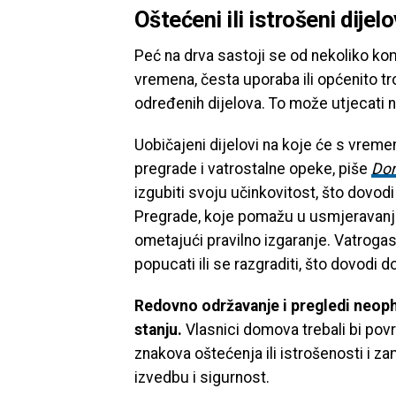
Oštećeni ili istrošeni dijelo
Peć na drva sastoji se od nekoliko ko
vremena, česta uporaba ili općenito t
određenih dijelova. To može utjecati na
Uobičajeni dijelovi na koje će s vreme
pregrade i vatrostalne opeke, piše
Dom
izgubiti svoju učinkovitost, što dovod
Pregrade, koje pomažu u usmjeravanju 
ometajući pravilno izgaranje. Vatroga
popucati ili se razgraditi, što dovodi 
Redovno održavanje i pregledi neop
stanju.
Vlasnici domova trebali bi pov
znakova oštećenja ili istrošenosti i za
izvedbu i sigurnost.