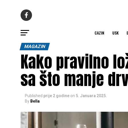
CAZIN
USK
MAGAZIN
Kako pravilno lož
sa što manje dr
Published
prije 2 godine
on
5. Januara 2025.
By
Bella