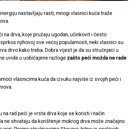
energiju nastavljaju rasti, mnogi vlasnici kuća traže
mova.
 na drva, koje pružaju ugodan, učinkovit i često
usprkos njihovoj sve većoj popularnosti, neki vlasnici su
eva drvo kako treba. Dobra vijest je da su stručnjaci u
edne uvide u uobičajene razloge
zašto peći možda ne rade
ći vlasnicima kuća da izvuku najviše iz svojih peći i
omova.
 na rad peći je vrsta drva koje se koristi i način
žda ne shvataju da korištenje mokrog drva može značajno