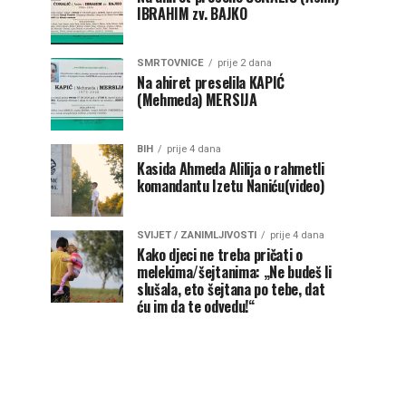
IBRAHIM zv. BAJKO
SMRTOVNICE
prije 2 dana
Na ahiret preselila KAPIĆ
(Mehmeda) MERSIJA
BIH
prije 4 dana
Kasida Ahmeda Alilija o rahmetli
komandantu Izetu Naniću(video)
SVIJET / ZANIMLJIVOSTI
prije 4 dana
Kako djeci ne treba pričati o
melekima/šejtanima: „Ne budeš li
slušala, eto šejtana po tebe, dat
ću im da te odvedu!“