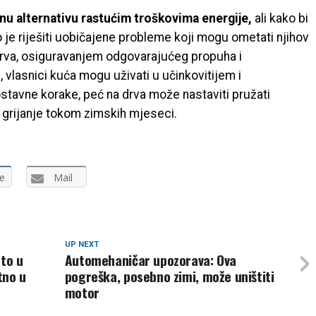
nu alternativu rastućim troškovima energije,
ali kako bi
o je riješiti uobičajene probleme koji mogu ometati njihov
drva, osiguravanjem odgovarajućeg propuha i
vlasnici kuća mogu uživati ​​u učinkovitijem i
ostavne korake, peć na drva može nastaviti pružati
 grijanje tokom zimskih mjeseci.
e
Mail
UP NEXT
sto u
Automehaničar upozorava: Ova
tno u
pogreška, posebno zimi, može uništiti
motor