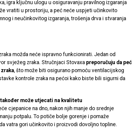
ka, igra ključnu ulogu u osiguravanju pravilnog izgaranja
e vratiti u prostoriju, a peć neće uspjeti učinkovito
nog i neučinkovitog izgaranja, trošenja drva i stvaranja
 zraka možda neće ispravno funkcionirati. Jedan od
or svježeg zraka. Stručnjaci Stovaxa
preporučuju da peć
 zraka
, što može biti osigurano pomoću ventilacijskog
ostavke kontrole zraka na pećoi kako biste bili sigurni da
 također može utjecati na kvalitetu
eće cjepanice na dno, nakon njih manje do srednje
ajmanju potpalu. To potiče bolje gorenje i pomaže
da vatra gori učinkovito i proizvodi dovoljno topline.