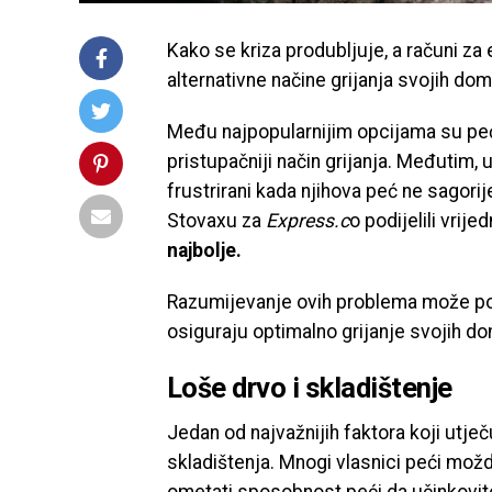
Kako se kriza produbljuje, a računi za 
alternativne načine grijanja svojih do
Među najpopularnijim opcijama su peći
pristupačniji način grijanja. Međutim, 
frustrirani kada njihova peć ne sagorij
Stovaxu za
Express.c
o podijelili vrij
najbolje.
Razumijevanje ovih problema može pomo
osiguraju optimalno grijanje svojih d
Loše drvo i skladištenje
Jedan od najvažnijih faktora koji utječu
skladištenja. Mnogi vlasnici peći mo