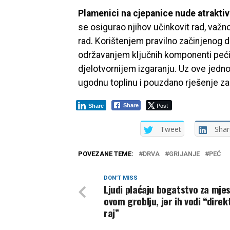
Plamenici na cjepanice nude atraktiv
se osigurao njihov učinkovit rad, važn
rad. Korištenjem pravilno začinjenog 
održavanjem ključnih komponenti peći, 
djelotvornijem izgaranju. Uz ove jedn
ugodnu toplinu i pouzdano rješenje za
Post
Share
Share
Tweet
Shar
POVEZANE TEME:
DRVA
GRIJANJE
PEĆ
DON'T MISS
Ljudi plaćaju bogatstvo za mje
ovom groblju, jer ih vodi “direk
raj”