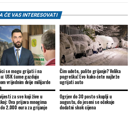
 ĆE VAS INTERESOVATI
ici se mogu grijati i na
Čim uđete, palite grijanje? Velika
u: USK šume gazduju
pogreška! Evo kako ćete najbrže
om vrijednim dvije milijarde
ugrijati auto
a
ijesti za sve koji žive u
Ogrjev do 30 posto skuplji u
koj: Ova prijava mnogima
augustu, do jeseni se očekuje
 do 2.000 eura za grijanje
dodatni skok cijena