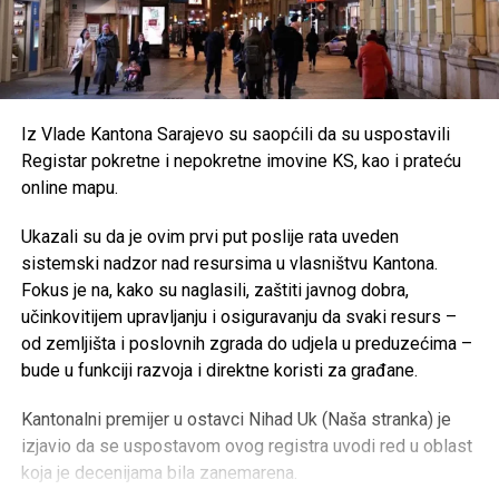
Iz Vlade Kantona Sarajevo su saopćili da su uspostavili
Registar pokretne i nepokretne imovine KS, kao i prateću
online mapu.
Ukazali su da je ovim prvi put poslije rata uveden
sistemski nadzor nad resursima u vlasništvu Kantona.
Fokus je na, kako su naglasili, zaštiti javnog dobra,
učinkovitijem upravljanju i osiguravanju da svaki resurs –
od zemljišta i poslovnih zgrada do udjela u preduzećima –
bude u funkciji razvoja i direktne koristi za građane.
Kantonalni premijer u ostavci Nihad Uk (Naša stranka) je
izjavio da se uspostavom ovog registra uvodi red u oblast
koja je decenijama bila zanemarena.