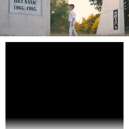
“Uvodimo potpunu transparentnost u upravljanju imovinom
– od nekretnina do pokretne imovine i udjela u
preduzećima. Riječ je o značajnim resursima poput
zemljišta, šuma, bivših ugostiteljskih objekata, privrednih
objekata, pa sve do stanova i čitavih geografskih cjelina.
Posebna pažnja bit će posvećena i imovini KS izvan
Bosne i Hercegovine”, istakao je.
Kalamujić uvjerava da je ovo početak sistemskog procesa
te je ukazao da se radi na uređenju vlasničkih statusa i
aktivnom upravljanju imovinom s jasnim ciljem – da svaki
resurs bude u funkciji građana.