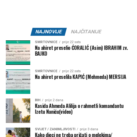
Mail
NAJNOVIJE
NAJČITANIJE
SMRTOVNICE
prije 22 sata
Na ahiret preselio ĆORALIĆ (Asim) IBRAHIM zv.
BAJKO
SMRTOVNICE
prije 22 sata
Na ahiret preselila KAPIĆ (Mehmeda) MERSIJA
BIH
prije 2 dana
Kasida Ahmeda Alilija o rahmetli komandantu
Izetu Naniću(video)
SVIJET / ZANIMLJIVOSTI
prije 3 dana
Kako djeci ne treba pričati o melekima/