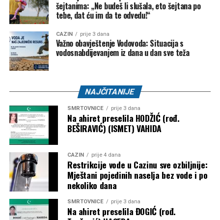
šejtanima: „Ne budeš li slušala, eto šejtana po
tebe, dat ću im da te odvedu!“
CAZIN
prije 3 dana
Važno obavještenje Vodovoda: Situacija s
vodosnabdijevanjem iz dana u dan sve teža
NAJČITANIJE
SMRTOVNICE
prije 3 dana
Na ahiret preselila HODŽIĆ (rođ.
BEŠIRAVIĆ) (ISMET) VAHIDA
CAZIN
prije 4 dana
Restrikcije vode u Cazinu sve ozbiljnije:
Mještani pojedinih naselja bez vode i po
nekoliko dana
SMRTOVNICE
prije 3 dana
Na ahiret preselila ĐOGIĆ (rođ.