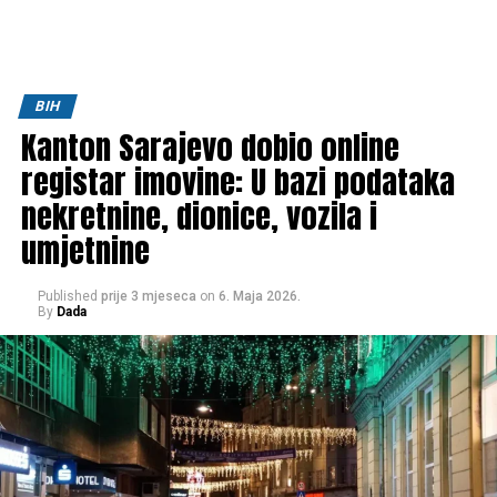
BIH
Kanton Sarajevo dobio online
registar imovine: U bazi podataka
nekretnine, dionice, vozila i
umjetnine
Published
prije 3 mjeseca
on
6. Maja 2026.
By
Dada