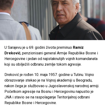
Post
Share
Share
Tweet
Share
Mail
U Sarajevu je u 69. godini života preminuo
Ramiz
Dreković
, penzionisani general Armije Republike Bosne i
Hercegovine i jedan od najistaknutijih vojnih komandanata
koji su obilježili odbranu zemlje tokom agresije.
Dreković je rođen 10. maja 1957. godine u Tutinu. Vojno
obrazovanje stekao je na Vojnoj akademiji u Beogradu,
nakon čega je službovao u Jugoslavenskoj narodnoj armiji.
Početkom agresije na Bosnu i Hercegovinu napustio je
JNA i stavio se na raspolaganje Teritorijalnoj odbrani
Republike Bosne i Hercegovine.