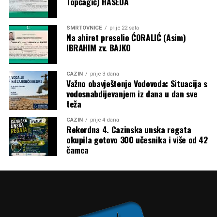
Topčagić) HASEDA
SMRTOVNICE
prije 22 sata
Na ahiret preselio ĆORALIĆ (Asim)
IBRAHIM zv. BAJKO
CAZIN
prije 3 dana
Važno obavještenje Vodovoda: Situacija s
vodosnabdijevanjem iz dana u dan sve
teža
CAZIN
prije 4 dana
Rekordna 4. Cazinska unska regata
okupila gotovo 300 učesnika i više od 42
čamca