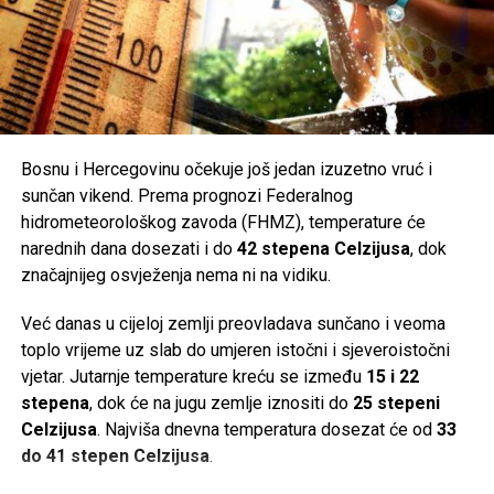
nad kojima Kanton ima pravo vlasništva ili raspolaganja.
Kako tvrde, registar obuhvata sve – od građevinskog i
šumskog zemljišta, poslovnih prostora i dionica, do
pokretne imovine veće vrijednosti poput vozila i umjetnina.
Bosnu i Hercegovinu očekuje još jedan izuzetno vruć i
Iz javnog objavljivanja podataka o imovini, isključivo iz,
sunčan vikend. Prema prognozi Federalnog
kako uvjeravaju nadležni, sigurnosnih razloga, izuzeta su
hidrometeorološkog zavoda (FHMZ), temperature će
sljedeća pravna lica: Ministarstvo unutrašnjih poslova
narednih dana dosezati i do
42 stepena Celzijusa
, dok
(MUP), Ured za borbu protiv korupcije, Direkcija za robne
značajnijeg osvježenja nema ni na vidiku.
rezerve i Tužilaštvo KS.
Već danas u cijeloj zemlji preovladava sunčano i veoma
Evidencija o njihovoj imovini se u skladu sa sigurnosnim
toplo vrijeme uz slab do umjeren istočni i sjeveroistočni
protokolima nalazi kod spomenutih institucija i u
vjetar. Jutarnje temperature kreću se između
15 i 22
Ministarstvu finansija KS.
stepena
, dok će na jugu zemlje iznositi do
25 stepeni
Celzijusa
. Najviša dnevna temperatura dosezat će od
33
Link za pristup javnom Registru i interaktivnoj mapi bit će
do 41 stepen Celzijusa
.
dostupan na zvaničnoj stranici Vlade KS u narednih 30
dana, čime će se osigurati kontinuiran nadzor nad