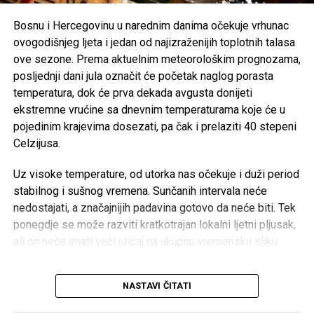
njihovim porodicama, naglašavajući da će prilika za muziku
i zabavu uvijek biti, dok izgubljeni životi ne mogu biti
Bosnu i Hercegovinu u narednim danima očekuje vrhunac
vraćeni.
ovogodišnjeg ljeta i jedan od najizraženijih toplotnih talasa
ove sezone. Prema aktuelnim meteorološkim prognozama,
Brojni građani podržali su ovu odluku, ističući da u
posljednji dani jula označit će početak naglog porasta
trenucima kolektivne tuge solidarnost i suosjećanje moraju
temperatura, dok će prva dekada avgusta donijeti
biti ispred svih drugih interesa.
ekstremne vrućine sa dnevnim temperaturama koje će u
pojedinim krajevima dosezati, pa čak i prelaziti 40 stepeni
Rasprava koja se razvila na društvenim mrežama još
Celzijusa.
jednom je pokazala koliko je važno njegovati kulturu
empatije, poštovanja i odgovornosti, posebno u trenucima
Uz visoke temperature, od utorka nas očekuje i duži period
kada cijela zajednica dijeli bol zbog nenadoknadivog
stabilnog i sušnog vremena. Sunčanih intervala neće
gubitka.
nedostajati, a značajnijih padavina gotovo da neće biti. Tek
ponegdje se može razviti kratkotrajan lokalni ljetni pljusak,
ali on neće imati veći uticaj na ukupnu vremensku sliku.
Post
Share
Share
Posebno će neugodne postati noći. Iako se dani
NASTAVI ČITATI
postepeno skraćuju, temperature će nastaviti rasti, pa će
Tweet
Share
noćne vrijednosti biti osjetno više nego prethodnih dana. U