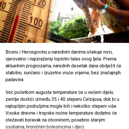
najtoplijem dijelu dana, nošenje lagane i svijetle odjeće te
zaštita od direktnog sunčevog zračenja.
Poseban oprez savjetuje se
starijim osobama, djeci,
hroničnim bolesnicima i svima koji rade na otvorenom
,
uz preporuku da se pridržavaju savjeta ljekara i, ukoliko je
moguće, borave u rashlađenim prostorijama tokom
najtoplijeg dijela dana.
Bosnu i Hercegovinu u narednim danima očekuje novi,
vjerovatno i najizraženiji toplotni talas ovog ljeta. Prema
Post
Share
Share
aktuelnim prognozama, narednih desetak dana obilježit će
stabilno, sunčano i izuzetno vruće vrijeme, bez značajnijih
Tweet
Share
padavina.
Mail
Već početkom augusta temperature će u većem dijelu
zemlje dostići između 35 i 40 stepeni Celzijusa, dok bi u
najtoplijim područjima mogle biti i nekoliko stepeni više.
Visoke dnevne i tropske noćne temperature dodatno će
otežavati boravak na otvorenom, posebno starijim
osobama, hroničnim bolesnicima i djeci.