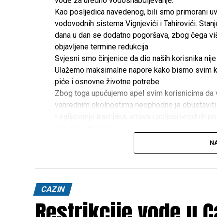
vode za uredno vodosnabdijevanje.
Kao posljedica navedenog, bili smo primorani uve
vodovodnih sistema Vignjevići i Tahirovići. Stan
dana u dan se dodatno pogoršava, zbog čega viš
objavljene termine redukcija.
Svjesni smo činjenice da dio naših korisnika ni
Ulažemo maksimalne napore kako bismo svim kor
piće i osnovne životne potrebe.
Zbog toga upućujemo apel svim korisnicima da v
vanrednim okolnostima neophodno je obustaviti
• zalijevanje travnjaka, vrtova i poljoprivrednih po
• pranje automobila,
• pranje asfaltnih i drugih vanjskih površina,
NA
• punjenje bazena,
• te sve ostale namjene koje nisu neophodne za
Odgovornim odnosom prema potrošnji vode svi za
na najugroženijim dijelovima vodovodne mreže do
CAZIN
potrebe.
Restrikcije vode u C
Zahvaljujemo svim korisnicima na razumijevanju, s