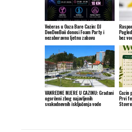
Večeras u Oaza Bare Cazin: DJ
Raspor
DeeDeeBoii donosi Foam Party i
Pogled
nezaboravnu ljetnu zabavu
bez vo
VANREDNE MJERE U CAZINU: Građani
Cazin 
ogorčeni zbog najavljenih
Prvi f
svakodnevnih isključenja vode
Stovre