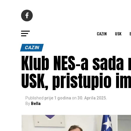
CAZIN
USK
CAZIN
Klub NES-a sada n
USK, pristupio i
Published
prije 1 godina
on
30. Aprila 2025.
By
Bella