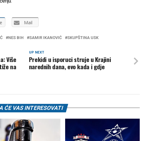
ćenju.
e
Mail
IĆ
NES BIH
SAMIR IKANOVIĆ
SKUPŠTINA USK
UP NEXT
a: Više
Prekidi u isporuci struje u Krajini
tiže na
narednih dana, evo kada i gdje
 ĆE VAS INTERESOVATI