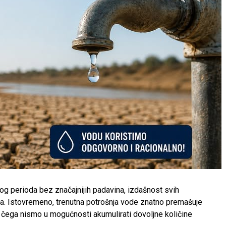
g perioda bez značajnijih padavina, izdašnost svih
na. Istovremeno, trenutna potrošnja vode znatno premašuje
g čega nismo u mogućnosti akumulirati dovoljne količine