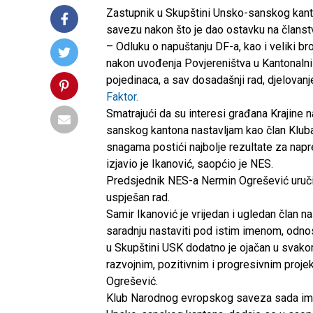
Zastupnik u Skupštini Unsko-sanskog kan
savezu nakon što je dao ostavku na članst
– Odluku o napuštanju DF-a, kao i veliki b
nakon uvođenja Povjereništva u Kantonalni o
pojedinaca, a sav dosadašnji rad, djelovan
Faktor.
Smatrajući da su interesi građana Krajine
sanskog kantona nastavljam kao član Klub
snagama postići najbolje rezultate za nap
izjavio je Ikanović, saopćio je NES.
Predsjednik NES-a Nermin Ogrešević uručio
uspješan rad.
Samir Ikanović je vrijedan i ugledan član 
saradnju nastaviti pod istim imenom, odn
u Skupštini USK dodatno je ojačan u svako
razvojnim, pozitivnim i progresivnim proje
Ogrešević.
Klub Narodnog evropskog saveza sada ima uk