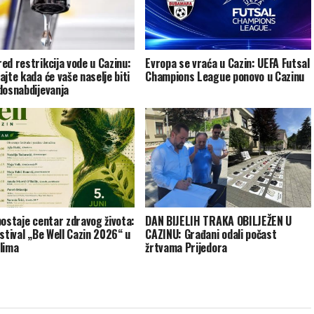
ed restrikcija vode u Cazinu:
Evropa se vraća u Cazin: UEFA Futsal
ajte kada će vaše naselje biti
Champions League ponovo u Cazinu
dosnabdijevanja
postaje centar zdravog života:
DAN BIJELIH TRAKA OBILJEŽEN U
estival „Be Well Cazin 2026“ u
CAZINU: Građani odali počast
lima
žrtvama Prijedora