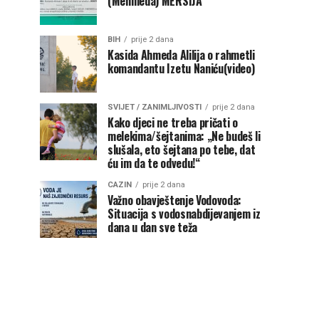
(Mehmeda) MERSIJA
BIH
prije 2 dana
Kasida Ahmeda Alilija o rahmetli
komandantu Izetu Naniću(video)
SVIJET / ZANIMLJIVOSTI
prije 2 dana
Kako djeci ne treba pričati o
melekima/šejtanima: „Ne budeš li
slušala, eto šejtana po tebe, dat
ću im da te odvedu!“
CAZIN
prije 2 dana
Važno obavještenje Vodovoda:
Situacija s vodosnabdijevanjem iz
dana u dan sve teža