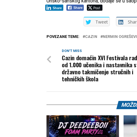
Unsko-sanskog kantona, dodaje se u saop
Post
Share
Share
Tweet
Shar
POVEZANE TEME:
CAZIN
NERMIN OGREŠEV
DON'T MISS
Cazin domaćin XVI Festivala rad
od 1.000 učenika i nastavnika s
državno takmičenje stručnih i
tehničkih škola
MOŽDA