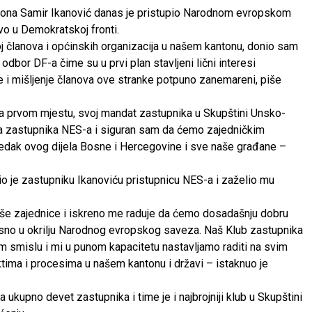
tona Samir Ikanović danas je pristupio Narodnom evropskom
vo u Demokratskoj fronti.
roj članova i općinskih organizacija u našem kantonu, donio sam
dbor DF-a čime su u prvi plan stavljeni lični interesi
je i mišljenje članova ove stranke potpuno zanemareni, piše
 na prvom mjestu, svoj mandat zastupnika u Skupštini Unsko-
a zastupnika NES-a i siguran sam da ćemo zajedničkim
redak ovog dijela Bosne i Hercegovine i sve naše građane –
 je zastupniku Ikanoviću pristupnicu NES-a i zaželio mu
naše zajednice i iskreno me raduje da ćemo dosadašnju dobru
osno u okrilju Narodnog evropskog saveza. Naš Klub zastupnika
m smislu i mi u punom kapacitetu nastavljamo raditi na svim
ktima i procesima u našem kantonu i državi – istaknuo je
upno devet zastupnika i time je i najbrojniji klub u Skupštini