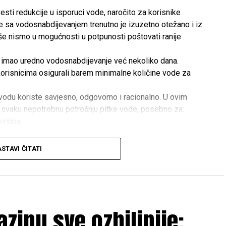
sti redukcije u isporuci vode, naročito za korisnike
je sa vodosnabdijevanjem trenutno je izuzetno otežano i iz
e nismo u mogućnosti u potpunosti poštovati ranije
je imao uredno vodosnabdijevanje već nekoliko dana.
isnicima osigurali barem minimalne količine vode za
odu koriste savjesno, odgovorno i racionalno. U ovim
 svaku nepotrebnu potrošnju pitke vode, posebno za:
vršina,
STAVI ČITATI
 osnovne životne potrebe.
jedno možemo doprinijeti da i korisnici koji se nalaze
biju dovoljne količine vode za piće i osnovne životne
azinu sve ozbiljnije:
trpljenju i saradnji.