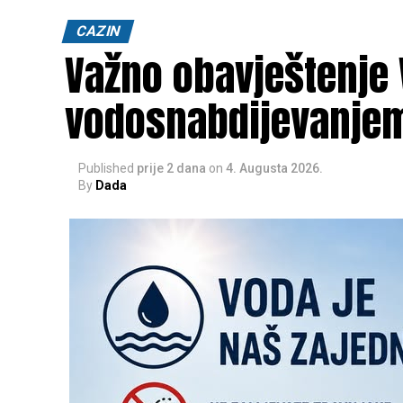
CAZIN
Važno obavještenje 
vodosnabdijevanjem 
Published
prije 2 dana
on
4. Augusta 2026.
By
Dada