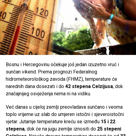
Bosnu i Hercegovinu očekuje još jedan izuzetno vruć i
sunčan vikend. Prema prognozi Federalnog
hidrometeorološkog zavoda (FHMZ), temperature će
narednih dana dosezati i do
42 stepena Celzijusa
, dok
značajnijeg osvježenja nema ni na vidiku.
Već danas u cijeloj zemlji preovladava sunčano i veoma
toplo vrijeme uz slab do umjeren istočni i sjeveroistočni
vjetar. Jutarnje temperature kreću se između
15 i 22
stepena
, dok će na jugu zemlje iznositi do
25 stepeni