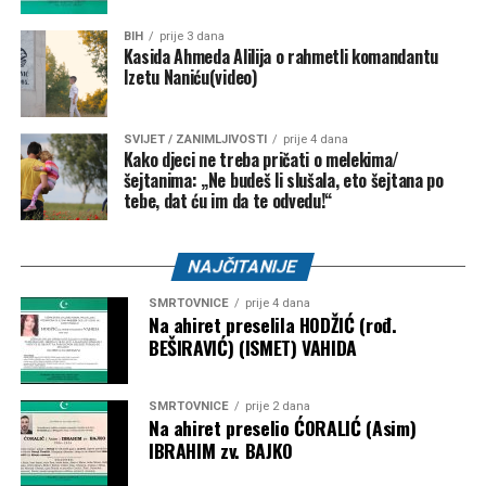
BIH
prije 3 dana
Kasida Ahmeda Alilija o rahmetli komandantu
Izetu Naniću(video)
SVIJET / ZANIMLJIVOSTI
prije 4 dana
Kako djeci ne treba pričati o melekima/
šejtanima: „Ne budeš li slušala, eto šejtana po
tebe, dat ću im da te odvedu!“
NAJČITANIJE
SMRTOVNICE
prije 4 dana
Na ahiret preselila HODŽIĆ (rođ.
BEŠIRAVIĆ) (ISMET) VAHIDA
SMRTOVNICE
prije 2 dana
Na ahiret preselio ĆORALIĆ (Asim)
IBRAHIM zv. BAJKO