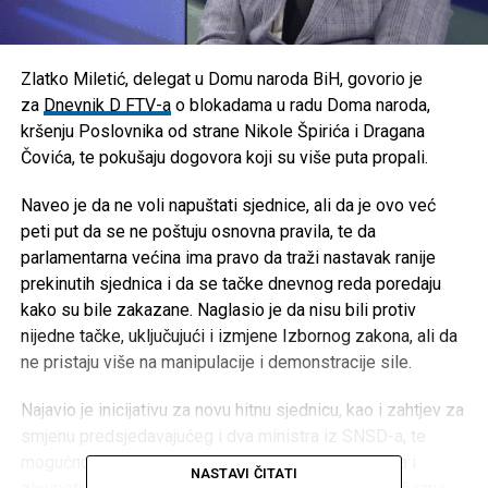
Zlatko Miletić, delegat u Domu naroda BiH, govorio je
za
Dnevnik D FTV-a
o blokadama u radu Doma naroda,
kršenju Poslovnika od strane Nikole Špirića i Dragana
Čovića, te pokušaju dogovora koji su više puta propali.
Naveo je da ne voli napuštati sjednice, ali da je ovo već
peti put da se ne poštuju osnovna pravila, te da
parlamentarna većina ima pravo da traži nastavak ranije
prekinutih sjednica i da se tačke dnevnog reda poredaju
kako su bile zakazane. Naglasio je da nisu bili protiv
nijedne tačke, uključujući i izmjene Izbornog zakona, ali da
ne pristaju više na manipulacije i demonstracije sile.
Najavio je inicijativu za novu hitnu sjednicu, kao i zahtjev za
smjenu predsjedavajućeg i dva ministra iz SNSD-a, te
mogućnost krivičnih prijava zbog nesavjesnog rada i
NASTAVI ČITATI