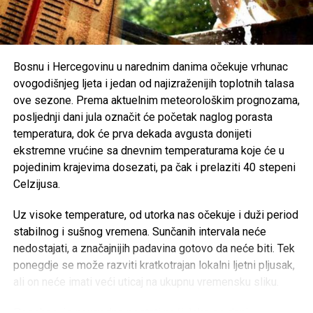
Organizatori Zenica Summer Festa poručili su da je odluka
o otkazivanju donesena iz poštovanja prema nastradalima i
njihovim porodicama, naglašavajući da će prilika za muziku
i zabavu uvijek biti, dok izgubljeni životi ne mogu biti
Bosnu i Hercegovinu u narednim danima očekuje vrhunac
vraćeni.
ovogodišnjeg ljeta i jedan od najizraženijih toplotnih talasa
ove sezone. Prema aktuelnim meteorološkim prognozama,
Brojni građani podržali su ovu odluku, ističući da u
posljednji dani jula označit će početak naglog porasta
trenucima kolektivne tuge solidarnost i suosjećanje moraju
temperatura, dok će prva dekada avgusta donijeti
biti ispred svih drugih interesa.
ekstremne vrućine sa dnevnim temperaturama koje će u
pojedinim krajevima dosezati, pa čak i prelaziti 40 stepeni
Rasprava koja se razvila na društvenim mrežama još
Celzijusa.
jednom je pokazala koliko je važno njegovati kulturu
empatije, poštovanja i odgovornosti, posebno u trenucima
Uz visoke temperature, od utorka nas očekuje i duži period
kada cijela zajednica dijeli bol zbog nenadoknadivog
stabilnog i sušnog vremena. Sunčanih intervala neće
gubitka.
nedostajati, a značajnijih padavina gotovo da neće biti. Tek
ponegdje se može razviti kratkotrajan lokalni ljetni pljusak,
ali on neće imati veći uticaj na ukupnu vremensku sliku.
Post
Share
Share
Posebno će neugodne postati noći. Iako se dani