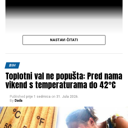
NASTAVI ČITATI
Post
Share
Share
BIH
Toplotni val ne popušta: Pred nama
Tweet
Share
vikend s temperaturama do 42°C
Mail
Published
prije 1 sedmica
on
31. Jula 2026.
By
Dada