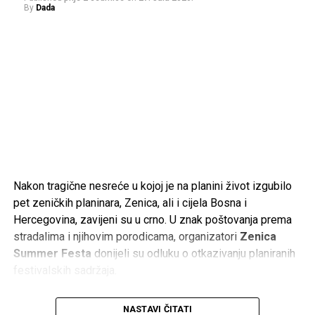
By
Dada
– Bio je častan sin svog naroda, odgovoran suprug i otac,
te veliki patriota. Volio je svoje rodno mjesto u Sandžaku,
ali je jednako iskreno volio Bosnu i Hercegovinu. Bio je
spreman dati sve za Bihać, Hercegovinu i cijelu Bosnu i
Hercegovinu.
Neka mu Uzvišeni Allah podari Džennet, oprosti grijehe i
nagradi ga za sve što je učinio. Porodici, prijateljima i
svima koji tuguju za njim upućujem iskreno saučešće.
Rahmet ti duši, generale. Tvoje ime i djelo ostat će upisani
Nakon tragične nesreće u kojoj je na planini život izgubilo
u historiji Bosne i Hercegovine i u sjećanju onih koji cijene
pet zeničkih planinara, Zenica, ali i cijela Bosna i
slobodu – poručio je Ajnadžić.
Hercegovina, zavijeni su u crno. U znak poštovanja prema
stradalima i njihovim porodicama, organizatori
Zenica
Termin komemoracije i dženaze bit će naknadno objavljen.
Summer Festa
donijeli su odluku o otkazivanju planiranih
Odlaskom Ramiza Drekovića Bosna i Hercegovina izgubila
festivalskih sadržaja.
je jednog od svojih najpoznatijih ratnih komandanata, čije će
ime ostati trajno povezano s odbranom zemlje i
Međutim, umjesto razumijevanja i riječi podrške, na
djelovanjem Armije Republike Bosne i Hercegovine.
NASTAVI ČITATI