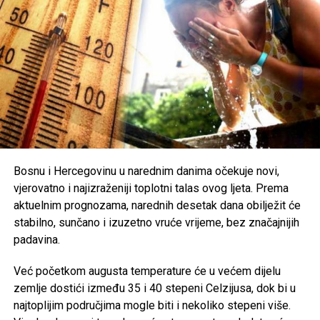
građane na dodatni oprez. Preporučuje se redovna
hidratacija, izbjegavanje boravka na otvorenom u
najtoplijem dijelu dana, nošenje lagane i svijetle odjeće te
zaštita od direktnog sunčevog zračenja.
Poseban oprez savjetuje se
starijim osobama, djeci,
hroničnim bolesnicima i svima koji rade na otvorenom
,
uz preporuku da se pridržavaju savjeta ljekara i, ukoliko je
moguće, borave u rashlađenim prostorijama tokom
najtoplijeg dijela dana.
Bosnu i Hercegovinu u narednim danima očekuje novi,
vjerovatno i najizraženiji toplotni talas ovog ljeta. Prema
Post
Share
Share
aktuelnim prognozama, narednih desetak dana obilježit će
stabilno, sunčano i izuzetno vruće vrijeme, bez značajnijih
Tweet
Share
padavina.
Mail
Već početkom augusta temperature će u većem dijelu
zemlje dostići između 35 i 40 stepeni Celzijusa, dok bi u
najtoplijim područjima mogle biti i nekoliko stepeni više.