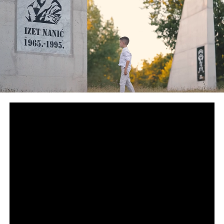
Tweet
Share
Mail
POVEZANE TEME:
HAPŠENJE
MILORAD DODIK
SIPA
ZLATKO MILETIĆ
UP NEXT
Stevandić poručio Trojci: Dođite po mene u plavom
kombiju, povedite i Schmidta!
DON'T MISS
Biće i minusa: Narednih dana nestabilno, a evo kakvo nas
vrijeme očekuje za Prvi maj