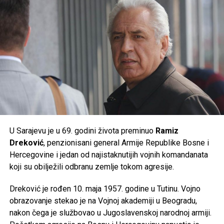
donijeti ekstremne ljetne vrućine kakve se rijetko bilježe.
Post
Share
Share
Tweet
Share
Mail
U Sarajevu je u 69. godini života preminuo
Ramiz
Dreković
, penzionisani general Armije Republike Bosne i
Hercegovine i jedan od najistaknutijih vojnih komandanata
koji su obilježili odbranu zemlje tokom agresije.
Dreković je rođen 10. maja 1957. godine u Tutinu. Vojno
obrazovanje stekao je na Vojnoj akademiji u Beogradu,
nakon čega je službovao u Jugoslavenskoj narodnoj armiji.