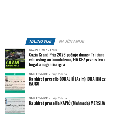
Tweet
Share
Mail
NAJNOVIJE
NAJČITANIJE
CAZIN
prije 24 sata
Cazin Grand Prix 2026 počinje danas: Tri dana
vrhunskog automobilizma, FIA CEZ prvenstvo i
bogata nagradna igra
SMRTOVNICE
prije 2 dana
Na ahiret preselio ĆORALIĆ (Asim) IBRAHIM zv.
BAJKO
SMRTOVNICE
prije 2 dana
Na ahiret preselila KAPIĆ (Mehmeda) MERSIJA