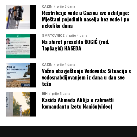
CAZIN
prije 5 dana
Restrikcije vode u Cazinu sve ozbiljnije:
Mještani pojedinih naselja bez vode i po
nekoliko dana
SMRTOVNICE
prije 4 dana
Na ahiret preselila ĐOGIĆ (rođ.
Topčagić) HASEDA
CAZIN
prije 4 dana
Važno obavještenje Vodovoda: Situacija s
vodosnabdijevanjem iz dana u dan sve
teža
BIH
prije 3 dana
Kasida Ahmeda Alilija o rahmetli
komandantu Izetu Naniću(video)