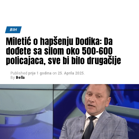
BIH
Miletić o hapšenju Dodika: Da
dođete sa silom oko 500-600
policajaca, sve bi bilo drugačije
Published
prije 1 godina
on
25. Aprila 2025.
By
Bella