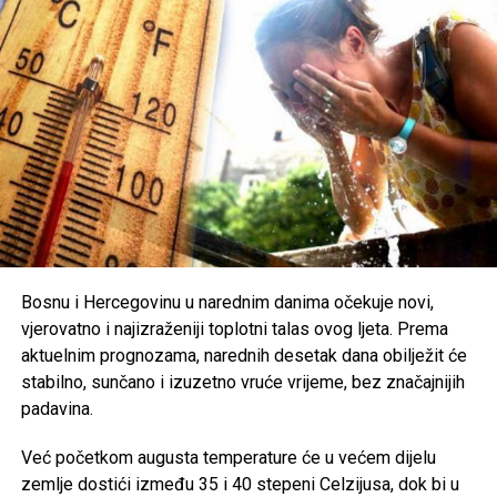
Zbog ekstremno visokih temperatura, nadležni pozivaju
građane na dodatni oprez. Preporučuje se redovna
hidratacija, izbjegavanje boravka na otvorenom u
najtoplijem dijelu dana, nošenje lagane i svijetle odjeće te
zaštita od direktnog sunčevog zračenja.
Poseban oprez savjetuje se
starijim osobama, djeci,
hroničnim bolesnicima i svima koji rade na otvorenom
,
uz preporuku da se pridržavaju savjeta ljekara i, ukoliko je
moguće, borave u rashlađenim prostorijama tokom
najtoplijeg dijela dana.
Bosnu i Hercegovinu u narednim danima očekuje novi,
vjerovatno i najizraženiji toplotni talas ovog ljeta. Prema
Post
Share
Share
aktuelnim prognozama, narednih desetak dana obilježit će
stabilno, sunčano i izuzetno vruće vrijeme, bez značajnijih
Tweet
Share
padavina.
Mail
Već početkom augusta temperature će u većem dijelu
zemlje dostići između 35 i 40 stepeni Celzijusa, dok bi u