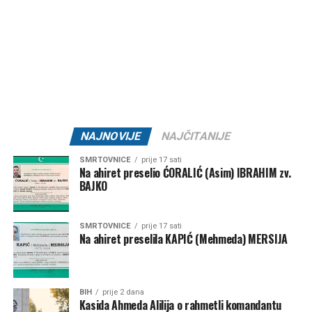
Post
Share
Share
Tweet
Share
Mail
NAJNOVIJE
NAJČITANIJE
SMRTOVNICE
prije 17 sati
Na ahiret preselio ĆORALIĆ (Asim) IBRAHIM zv.
BAJKO
SMRTOVNICE
prije 17 sati
Na ahiret preselila KAPIĆ (Mehmeda) MERSIJA
BIH
prije 2 dana
Kasida Ahmeda Alilija o rahmetli komandantu