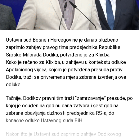
Ustavni sud Bosne i Hercegovine je danas službeno
zaprimio zahtjev pravog tima predsjednika Republike
Srpske Milorada Dodika, potvrđeno je za Klix.ba.
Kako je rečeno za Klix.ba, u zahtjevu u kontekstu odluke
Apelacionog vijeća, kojom je potvrđena presuda protiv
Dodika, traži se privremena mjera zabrane izvršenja ove
odluke.
Tačnije, Dodikov pravni tim traži “zamrzavanje” presude, po
kojoj je osuđen na godinu dana zatvora i šest godina
zabrane obavljanja dužnosti predsjednika RS-a, do
konačne odluke Ustavnog suda BiH.
Nakon što je Ustavni sud zaprimio zahtjev Dodikovog