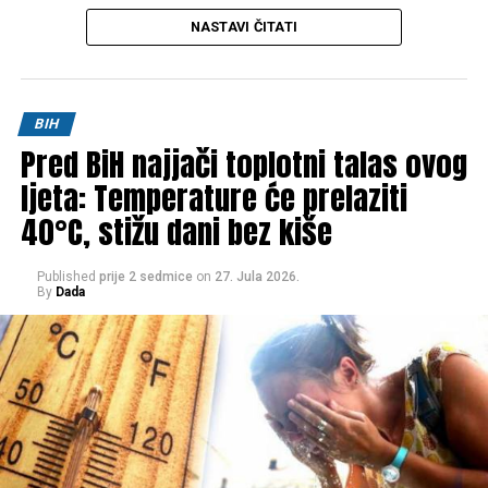
ime ostati trajno povezano s odbranom zemlje i
Međutim, umjesto razumijevanja i riječi podrške, na
djelovanjem Armije Republike Bosne i Hercegovine.
NASTAVI ČITATI
društvenim mrežama pojavili su se brojni komentari koji su
izazvali ogorčenje javnosti.
Post
Share
Share
“Pa što se sve otkazuje zbog pet stradalih?”, “Upropastili
BIH
Tweet
Share
ste nam ljeto”, “Nemamo više gdje izaći” i “Gasite ljudima
Pred BiH najjači toplotni talas ovog
želju za izlaskom” samo su neke od reakcija koje su mnogi
Mail
ljeta: Temperature će prelaziti
ocijenili kao zabrinjavajući pokazatelj nedostatka empatije.
40°C, stižu dani bez kiše
Tragedija u kojoj su živote izgubili ljudi poznati po svojoj
ljubavi prema planinama i prirodi za mnoge je bila trenutak
Published
prije 2 sedmice
on
27. Jula 2026.
kada je trebalo zastati, odati počast stradalima i pružiti
By
Dada
podršku njihovim porodicama. Umjesto toga, dio komentara
fokusirao se isključivo na otkazivanje zabavnog programa.
Ovakve reakcije otvorile su širu raspravu o vrijednostima
koje njegujemo kao društvo, posebno među mlađim
generacijama. Mnogi smatraju da je zabrinjavajuće kada
otkazani koncert ili festivalski događaj postane važniji od