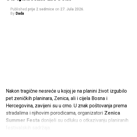
Ajnadžić
, koji se od Drekovića oprostio emotivnom
porukom na društvenim mrežama.
Published
prije 2 sedmice
on
27. Jula 2026.
By
Dada
– Bio je častan sin svog naroda, odgovoran suprug i otac,
te veliki patriota. Volio je svoje rodno mjesto u Sandžaku,
ali je jednako iskreno volio Bosnu i Hercegovinu. Bio je
spreman dati sve za Bihać, Hercegovinu i cijelu Bosnu i
Hercegovinu.
Neka mu Uzvišeni Allah podari Džennet, oprosti grijehe i
nagradi ga za sve što je učinio. Porodici, prijateljima i
svima koji tuguju za njim upućujem iskreno saučešće.
Rahmet ti duši, generale. Tvoje ime i djelo ostat će upisani
Nakon tragične nesreće u kojoj je na planini život izgubilo
u historiji Bosne i Hercegovine i u sjećanju onih koji cijene
pet zeničkih planinara, Zenica, ali i cijela Bosna i
slobodu – poručio je Ajnadžić.
Hercegovina, zavijeni su u crno. U znak poštovanja prema
stradalima i njihovim porodicama, organizatori
Zenica
Termin komemoracije i dženaze bit će naknadno objavljen.
Summer Festa
donijeli su odluku o otkazivanju planiranih
Odlaskom Ramiza Drekovića Bosna i Hercegovina izgubila
festivalskih sadržaja.
je jednog od svojih najpoznatijih ratnih komandanata, čije će