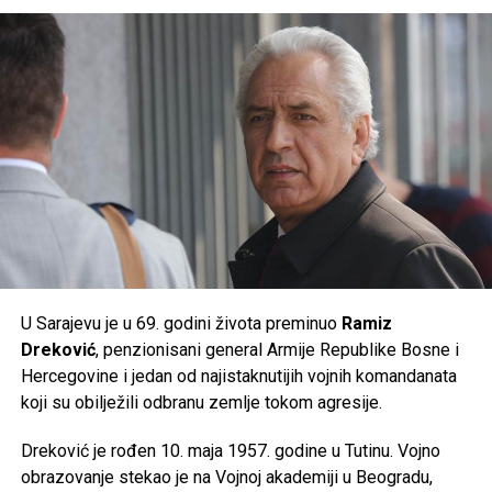
suncu u najtoplijem dijelu dana, unose dovoljno tečnosti i
prate preporuke nadležnih službi, jer će naredni dani
donijeti ekstremne ljetne vrućine kakve se rijetko bilježe.
Post
Share
Share
Tweet
Share
Mail
U Sarajevu je u 69. godini života preminuo
Ramiz
Dreković
, penzionisani general Armije Republike Bosne i
Hercegovine i jedan od najistaknutijih vojnih komandanata
koji su obilježili odbranu zemlje tokom agresije.
Dreković je rođen 10. maja 1957. godine u Tutinu. Vojno
obrazovanje stekao je na Vojnoj akademiji u Beogradu,