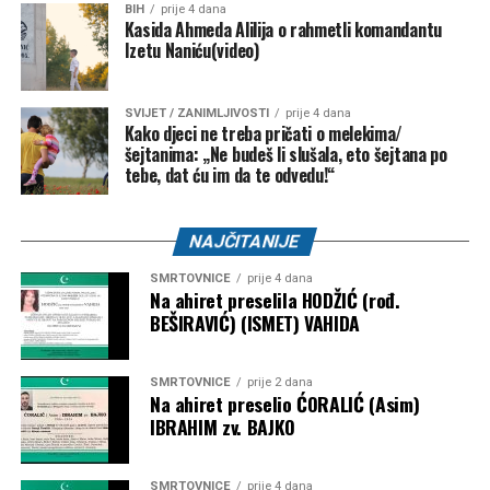
BIH
prije 4 dana
NK “Vitez” –
10.000 KM
Kasida Ahmeda Alilija o rahmetli komandantu
Izetu Naniću(video)
FK “Bratstvo-Veterani” –
5.000 KM
FK “Konjodor” –
3.000 KM
SVIJET / ZANIMLJIVOSTI
prije 4 dana
Kako djeci ne treba pričati o melekima/
FK “Bužim” –
3.000 KM
šejtanima: „Ne budeš li slušala, eto šejtana po
OK “Bužim” –
3.000 KM
tebe, dat ću im da te odvedu!“
Airsoft klub “Otpisani” –
2.000 KM
NAJČITANIJE
ŽOK “Bužim” –
1.000 KM
SMRTOVNICE
prije 4 dana
Bosanski Petrovac – 3.500 KM
Na ahiret preselila HODŽIĆ (rođ.
BEŠIRAVIĆ) (ISMET) VAHIDA
Udruženje košarkaškog sporta “Mladost” –
2.000
KM
SMRTOVNICE
prije 2 dana
Na ahiret preselio ĆORALIĆ (Asim)
Karate klub “Mladost” –
1.500 KM
IBRAHIM zv. BAJKO
Objavljivanjem kompletne liste korisnika javnost je po prvi
put dobila detaljan uvid u raspodjelu dodatnih budžetskih
SMRTOVNICE
prije 4 dana