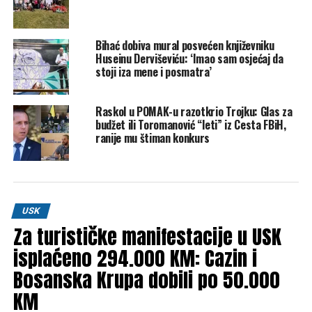
povećanje plata potrebno više od milion KM na nivou
godine u bruto iznosu, navodi Amidžić.
Bihać dobiva mural posvećen književniku
Huseinu Derviševiću: ‘Imao sam osjećaj da
On ističe da su ovo teške i nepopularne odluke od kojih
stoji iza mene i posmatra’
neće bježati samo zbog glasova.
– Gradsko vijeće je ovim potezom stavljeno pred svršen
Raskol u POMAK-u razotkrio Trojku: Glas za
budžet ili Toromanović “leti” iz Cesta FBiH,
čin zbog Odluke o minimalnoj plati. To ne znači da sam
ranije mu štiman konkurs
protivnik te odluke o povećanju minimalca. Ono što sigurno
treba učiniti jeste pronaći rješenje za subvencioniranje
ugroženih kategorija stanovništva, a to imam namjeru i
predložiti, kaže Amidžić.
USK
Post
Share
Share
Za turističke manifestacije u USK
isplaćeno 294.000 KM: Cazin i
Tweet
Share
Bosanska Krupa dobili po 50.000
Mail
KM