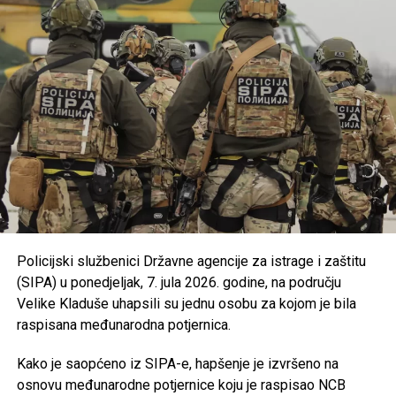
manifestacije gradova i općina u USK kroz program
podrške razvoju turističke ponude.
Usvojena je nova odluka kojom se uređuju uslovi i
kriteriji za ostvarivanje prava na prednost pri
zapošljavanju i zadržavanju na poslu pripadnika
branilačkih kategorija.
Podržan je projekat Osnovne škole “Jezerski” iz
Bosanske Krupe, koji se realizuje u saradnji s
UNDP-om u okviru aktivnosti zelene tranzicije u
Bosni i Hercegovini.
Usvojen je program utroška grant sredstava za
Policijski službenici Državne agencije za istrage i zaštitu
Bihaćko muftijstvo i Ilmijju u ukupnom iznosu od
(SIPA) u ponedjeljak, 7. jula 2026. godine, na području
147.000 KM
.
Velike Kladuše uhapsili su jednu osobu za kojom je bila
Iz Vlade USK poručuju da će i u narednom periodu
raspisana međunarodna potjernica.
nastaviti provoditi mjere usmjerene na unapređenje
obrazovanja, podršku boračkoj populaciji, razvoj
Kako je saopćeno iz SIPA-e, hapšenje je izvršeno na
turizma i poboljšanje kvaliteta života građana
osnovu međunarodne potjernice koju je raspisao NCB