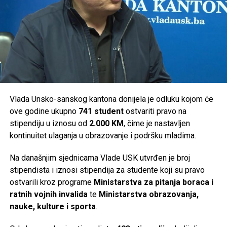
Bosanski Petrovac –
36.000 KM
Ključ –
46.000 KM
Sanski Most –
36.000 KM
Velika Kladuša –
36.000 KM
Ukupno je za podršku turističkim manifestacijama na
području Unsko-sanskog kantona izdvojeno
294.000 KM
.
Vlada Unsko-sanskog kantona donijela je odluku kojom će
ove godine ukupno
741 student
ostvariti pravo na
Post
Share
Share
stipendiju u iznosu od
2.000 KM
, čime je nastavljen
kontinuitet ulaganja u obrazovanje i podršku mladima.
Tweet
Share
Na današnjim sjednicama Vlade USK utvrđen je broj
Mail
stipendista i iznosi stipendija za studente koji su pravo
ostvarili kroz programe
Ministarstva za pitanja boraca i
ratnih vojnih invalida
te
Ministarstva obrazovanja,
nauke, kulture i sporta
.