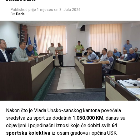
U realizaciji ove akcije ostvarena je saradnja između SIPA-
e, Obavještajno-sigurnosne agencije Bosne i Hercegovine
Published
prije 1 mjesec
on
8. Jula 2026.
By
Dada
(OSA BiH) i Ministarstva unutrašnjih poslova Unsko-
sanskog kantona.
Post
Share
Share
Tweet
Share
Mail
Nakon što je Vlada Unsko-sanskog kantona povećala
sredstva za sport za dodatnih
1.050.000 KM
, danas su
objavljeni i pojedinačni iznosi koje će dobiti svih
64
sportska kolektiva
iz osam gradova i općina USK.