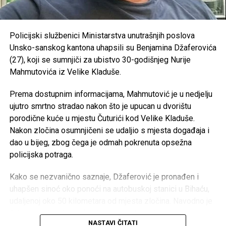
OVDJE možete vidjeti kolike plate imaju zaposleni u
RK “Sana 7” –
35.000 KM
javnom sektoru
OKK “Sana” –
25.000 KM
Policijski službenici Ministarstva unutrašnjih poslova
https://antikorupcijausk.ba/V2/registar-zaposlenih-u-
Unsko-sanskog kantona uhapsili su Benjamina Džaferovića
SPD “Mulež” –
15.000 KM
javnom-sektoru/
(27), koji se sumnjiči za ubistvo 30-godišnjeg Nurije
SRD “Devet rijeka” –
15.000 KM
Mahmutovića iz Velike Kladuše.
Post
Share
Share
ŠN “Dream Team” –
10.000 KM
Prema dostupnim informacijama, Mahmutović je u nedjelju
Tweet
Share
AK “Sana” –
10.000 KM
ujutro smrtno stradao nakon što je upucan u dvorištu
porodične kuće u mjestu Čuturići kod Velike Kladuše.
Fitness klub “Sana” –
8.000 KM
Mail
Nakon zločina osumnjičeni se udaljio s mjesta događaja i
Judo klub “Sanski Most” –
7.500 KM
dao u bijeg, zbog čega je odmah pokrenuta opsežna
Karate klub “Hurije” –
5.000 KM
policijska potraga.
ŽOK “Sana” –
5.000 KM
Kako se nezvanično saznaje, Džaferović je pronađen i
Ronilački klub “Vir” –
5.000 KM
uhapšen sinoć oko ponoći na autobuskoj stanici u Bihaću,
udaljenoj oko 50 kilometara od mjesta zločina. Navodno je
Judo klub “Sana” –
3.000 KM
čekao autobus kojim je planirao nastaviti bijeg.
NASTAVI ČITATI