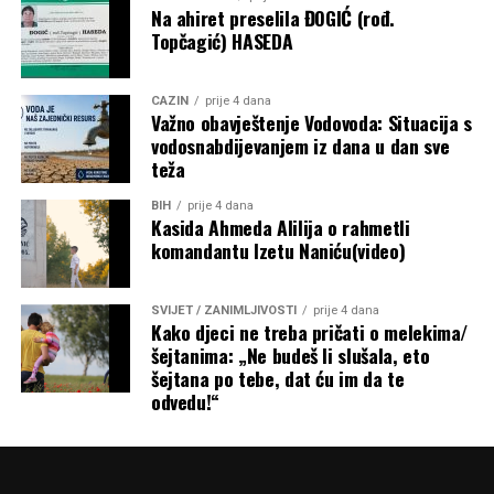
sredstava za sport. Ostaje otvoreno pitanje prema kojim su
Na ahiret preselila ĐOGIĆ (rođ.
Topčagić) HASEDA
kriterijima određeni pojedinačni iznosi, budući da
obrazloženje metodologije raspodjele nije objavljeno.
CAZIN
prije 4 dana
Post
Share
Share
Važno obavještenje Vodovoda: Situacija s
vodosnabdijevanjem iz dana u dan sve
Tweet
Share
teža
BIH
prije 4 dana
Mail
Kasida Ahmeda Alilija o rahmetli
komandantu Izetu Naniću(video)
SVIJET / ZANIMLJIVOSTI
prije 4 dana
Kako djeci ne treba pričati o melekima/
šejtanima: „Ne budeš li slušala, eto
šejtana po tebe, dat ću im da te
odvedu!“