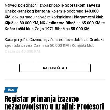
Najveći pojedinačni iznos pripao je
Sportskom savezu
Unsko-sanskog kantona
, kojem je odobreno
140.000
KM
, dok su među najvećim korisnicima i
Nogometni klub
Ključ
sa
80.000 KM
,
NK Jedinstvo Bihać
sa
65.000 KM
te
Košarkaški klub Željo 1971 Bihać
sa
55.000 KM
.
Kada je riječ o Cazinu, najviše sredstava dobili su
Gradski
sportski savez Cazin
sa
50.000 KM
i
Konjički klub
Cazin
sa
40.000 KM
.
Iako je objavljena kompletna lista korisnika i dodijeljenih
iznosa, u dostupnim informacijama nisu navedeni kriteriji
NASTAVI ČITATI
prema kojima je određeno koliko će sredstava dobiti
pojedini sportski kolektiv.
Najveći pojedinačni iznosi
USK
Registar primanja izazvao
nezadovoljstvo u Krajini: Profesori
Sportski savez USK –
140.000 KM