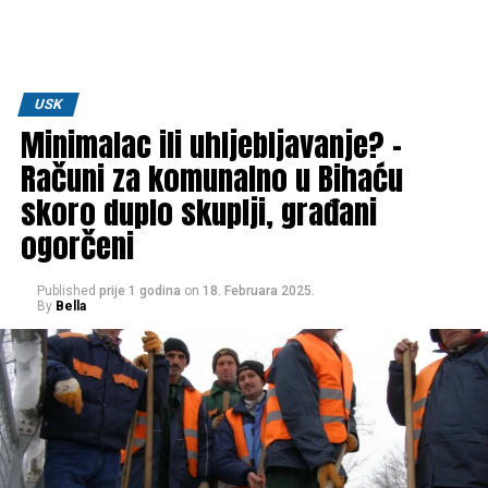
USK
Minimalac ili uhljebljavanje? –
Računi za komunalno u Bihaću
skoro duplo skuplji, građani
ogorčeni
Published
prije 1 godina
on
18. Februara 2025.
By
Bella