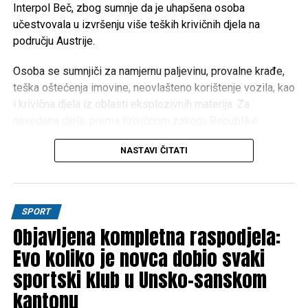
Unsko-sanskog kantona.
Interpol Beč, zbog sumnje da je uhapšena osoba
učestvovala u izvršenju više teških krivičnih djela na
području Austrije.
Post
Share
Share
Osoba se sumnjiči za namjernu paljevinu, provalne krađe,
Tweet
Share
teška oštećenja imovine, neovlašteno korištenje vozila, kao
i krivična djela iz oblasti eksplozivnih materija. Za
Mail
navedena djela, prema Krivičnom zakonu Republike
Austrije, predviđena je maksimalna kazna zatvora do 15
NASTAVI ČITATI
godina.
Na osnovu operativnih saznanja, osumnjičenog su locirali
pripadnici SIPA-inog FAST tima, nakon čega je lišen
SPORT
slobode.
Objavljena kompletna raspodjela:
Nakon završene kriminalističke obrade, uhapšena osoba
Evo koliko je novca dobio svaki
predata je u nadležnost Suda Bosne i Hercegovine radi
sportski klub u Unsko-sanskom
daljnjeg postupanja.
kantonu