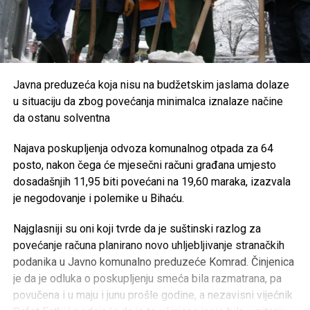
Javna preduzeća koja nisu na budžetskim jaslama dolaze
u situaciju da zbog povećanja minimalca iznalaze načine
da ostanu solventna
Najava poskupljenja odvoza komunalnog otpada za 64
posto, nakon čega će mjesečni računi građana umjesto
dosadašnjih 11,95 biti povećani na 19,60 maraka, izazvala
je negodovanje i polemike u Bihaću.
Najglasniji su oni koji tvrde da je suštinski razlog za
povećanje računa planirano novo uhljebljivanje stranačkih
podanika u Javno komunalno preduzeće Komrad. Činjenica
je da je odluka o poskupljenju smeća bila razmatrana, pa
povučena i u maju i junu prošle godine, a nezavisni vijećnik