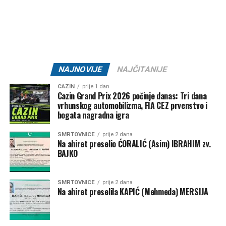
GNK “Bratstvo 1918” –
20.000 KM
ŽNK “Željezničar 2011” –
10.000 KM
KK “Bratstvo” –
7.500 KM
NK “Željezničar 73” –
7.500 KM
NAJNOVIJE
NAJČITANIJE
MNK “Željo” –
5.000 KM
CAZIN
prije 1 dan
Cazin Grand Prix 2026 počinje danas: Tri dana
Klub borilačkih sportova “Serhat” –
1.500 KM
vrhunskog automobilizma, FIA CEZ prvenstvo i
Ključ – 84.000 KM
bogata nagradna igra
SMRTOVNICE
prije 2 dana
NK “Ključ” –
80.000 KM
Na ahiret preselio ĆORALIĆ (Asim) IBRAHIM zv.
BAJKO
Kanu-kajakaški klub “K4” –
2.000 KM
FK “Bajer 99” Velagići –
1.000 KM
SMRTOVNICE
prije 2 dana
Na ahiret preselila KAPIĆ (Mehmeda) MERSIJA
NK “Omladinac” Sanica –
1.000 KM
Bužim – 27.000 KM