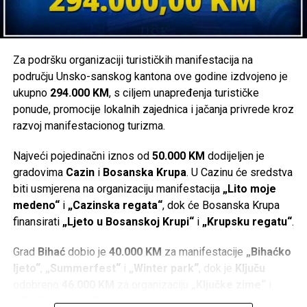
Za podršku organizaciji turističkih manifestacija na
području Unsko-sanskog kantona ove godine izdvojeno je
ukupno
294.000 KM
, s ciljem unapređenja turističke
ponude, promocije lokalnih zajednica i jačanja privrede kroz
razvoj manifestacionog turizma.
Najveći pojedinačni iznos od
50.000 KM
dodijeljen je
gradovima
Cazin
i
Bosanska Krupa
. U Cazinu će sredstva
biti usmjerena na organizaciju manifestacija
„Lito moje
medeno“
i
„Cazinska regata“
, dok će Bosanska Krupa
finansirati
„Ljeto u Bosanskoj Krupi“
i
„Krupsku regatu“
.
Grad
Bihać
dobio je
40.000 KM
za manifestacije
„Bihaćko
ljeto“
,
„Summerfest“
i
„Winter park“
, dok je
Ključu
odobreno
46.000 KM
za organizaciju
„Ključke zime“
i
„Ključke regate“
.