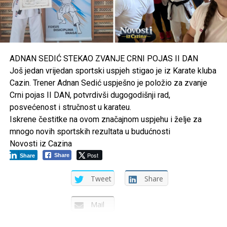
pripremama i takmičenju, uz uvjerenje da je ovo tek
početak jedne velike košarkaške karijere.
Post
Share
Share
ADNAN SEDIĆ STEKAO ZVANJE CRNI POJAS II DAN
Tweet
Share
Još jedan vrijedan sportski uspjeh stigao je iz Karate kluba
Cazin. Trener Adnan Sedić uspješno je položio za zvanje
Mail
Crni pojas II DAN, potvrdivši dugogodišnji rad,
posvećenost i stručnost u karateu.
Iskrene čestitke na ovom značajnom uspjehu i želje za
mnogo novih sportskih rezultata u budućnosti
Novosti iz Cazina
Post
Share
Share
Tweet
Share
Mail