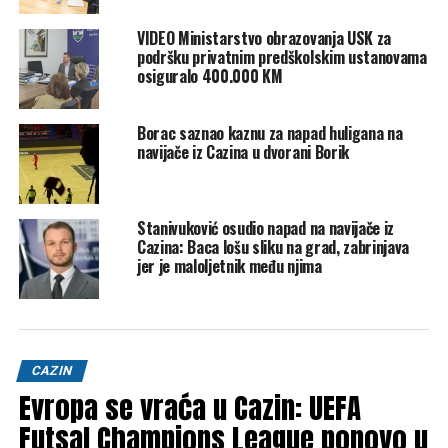
tog saveza.
VIDEO Ministarstvo obrazovanja USK za
podršku privatnim predškolskim ustanovama
Zaključeno je da će ovakva ulaganja podići kvalitet
osiguralo 400.000 KM
sportskog života u Unsko-sanskom kantonu i dodatno
motivirati mlade generacije da se aktivno bave sportom.
Borac saznao kaznu za napad huligana na
navijače iz Cazina u dvorani Borik
(FENA)
Post
Share
Share
Stanivuković osudio napad na navijače iz
Tweet
Share
Cazina: Baca lošu sliku na grad, zabrinjava
jer je maloljetnik među njima
Mail
POVEZANE TEME:
DENIS OSMANKIĆ
MINISTARSTVO OBRAZOVANJA USK
MNK BUBAMARA
CAZIN
SPORTSKI SAVEZ USK
Evropa se vraća u Cazin: UEFA
UP NEXT
Futsal Champions League ponovo u
Poljoprivrednici iz USK zaprijetili blokadama, obratili se