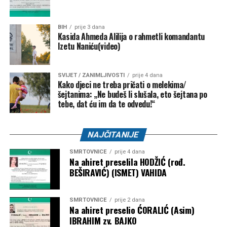
BIH
prije 3 dana
Kasida Ahmeda Alilija o rahmetli komandantu
Izetu Naniću(video)
SVIJET / ZANIMLJIVOSTI
prije 4 dana
Kako djeci ne treba pričati o melekima/
šejtanima: „Ne budeš li slušala, eto šejtana po
tebe, dat ću im da te odvedu!“
NAJČITANIJE
SMRTOVNICE
prije 4 dana
Na ahiret preselila HODŽIĆ (rođ.
BEŠIRAVIĆ) (ISMET) VAHIDA
SMRTOVNICE
prije 2 dana
Na ahiret preselio ĆORALIĆ (Asim)
IBRAHIM zv. BAJKO