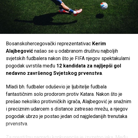
poglavlje u bogatoj karijeri, nakon nastupa za Wolfsburg,
Manchester City, Romu, Inter, Fenerbahče i Fiorentinu.
Navijači Schalkea sada s nestrpljenjem čekaju da klub i
zvanično potvrdi dolazak jednog od najboljih napadača koje
je Bosna i Hercegovina ikada imala.
Bosanskohercegovački reprezentativac
Kerim
Post
Share
Share
Alajbegović
našao se u odabranom društvu najboljih
svjetskih fudbalera nakon što je FIFA njegov spektakularni
Tweet
Share
pogodak uvrstila među
12 kandidata za najljepši gol
nedavno završenog Svjetskog prvenstva
.
Mail
Mladi bh. fudbaler oduševio je ljubitelje fudbala
fantastičnim solo prodorom protiv Katara. Nakon što je
prešao nekoliko protivničkih igrača, Alajbegović je snažnim
i preciznim udarcem s distance zatresao mrežu, a njegov
pogodak ubrzo je postao jedan od najgledanijih trenutaka
prvenstva.
Za prestižnu nagradu konkurencija je izuzetno jaka. Među