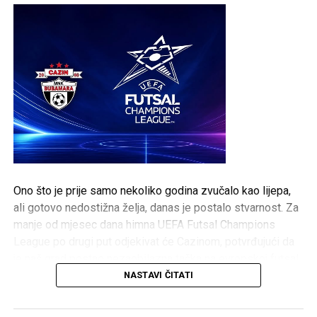
Ono što je prije samo nekoliko godina zvučalo kao lijepa,
ali gotovo nedostižna želja, danas je postalo stvarnost. Za
manje od mjesec dana himna UEFA Futsal Champions
League po drugi put odjekivat će Cazinom, potvrđujući da
je naš grad postao nezaobilazna tačka na evropskoj futsal
mapi.
NASTAVI ČITATI
Ovo nije priča samo o sportskim uspjesima. Ovo je priča o