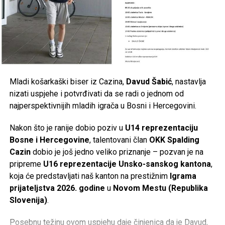
Mladi košarkaški biser iz Cazina,
Davud Šabić
, nastavlja
nizati uspjehe i potvrđivati da se radi o jednom od
najperspektivnijih mladih igrača u Bosni i Hercegovini.
Nakon što je ranije dobio poziv u
U14 reprezentaciju
Bosne i Hercegovine
, talentovani član
OKK Spalding
Cazin
dobio je još jedno veliko priznanje – pozvan je na
pripreme
U16 reprezentacije Unsko-sanskog kantona
,
koja će predstavljati naš kanton na prestižnim
Igrama
prijateljstva 2026. godine
u
Novom Mestu (Republika
Slovenija)
.
Posebnu težinu ovom uspjehu daje činjenica da je Davud,