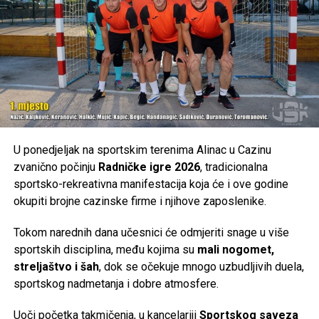
Post
Share
Share
Tweet
Share
Mail
U ponedjeljak na sportskim terenima Alinac u Cazinu
zvanično počinju
Radničke igre 2026
, tradicionalna
sportsko-rekreativna manifestacija koja će i ove godine
okupiti brojne cazinske firme i njihove zaposlenike.
Tokom narednih dana učesnici će odmjeriti snage u više
sportskih disciplina, među kojima su
mali nogomet,
streljaštvo i šah
, dok se očekuje mnogo uzbudljivih duela,
sportskog nadmetanja i dobre atmosfere.
Uoči početka takmičenja, u kancelariji
Sportskog saveza