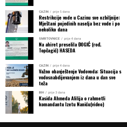
CAZIN
prije 5 dana
Restrikcije vode u Cazinu sve ozbiljnije:
Mještani pojedinih naselja bez vode i po
nekoliko dana
SMRTOVNICE
prije 4 dana
Na ahiret preselila ĐOGIĆ (rođ.
Topčagić) HASEDA
CAZIN
prije 4 dana
Važno obavještenje Vodovoda: Situacija s
vodosnabdijevanjem iz dana u dan sve
teža
BIH
prije 3 dana
Kasida Ahmeda Alilija o rahmetli
komandantu Izetu Naniću(video)