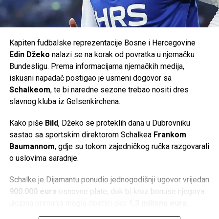
Pred nama su novi evropski izazovi, nove utakmice i nova
prilika da pokažemo zašto je Krajina prepoznata kao dom
vrhunskog futsala.
Kapiten fudbalske reprezentacije Bosne i Hercegovine
Podržimo pravi krajiški sportski brend u novom
Edin Džeko
nalazi se na korak od povratka u njemačku
evropskom pohodu. Budimo dio priče koja se ispisuje
Bundesligu. Prema informacijama njemačkih medija,
pred našim očima.
iskusni napadač postigao je usmeni dogovor sa
Schalkeom
, te bi naredne sezone trebao nositi dres
Vidimo se u Cazinu!
slavnog kluba iz Gelsenkirchena.
Post
Share
Share
Kako piše
Bild
, Džeko se proteklih dana u Dubrovniku
sastao sa sportskim direktorom Schalkea
Frankom
Tweet
Share
Baumannom
, gdje su tokom zajedničkog ručka razgovarali
o uslovima saradnje.
Mail
Schalke je Dijamantu ponudio jednogodišnji ugovor vrijedan
900.000 eura
osnovne plate, dok bi kroz bonuse njegova
ukupna primanja mogla dostići oko
1,3 miliona eura
.
Nakon dodatnih pregovora, obje strane su, prema