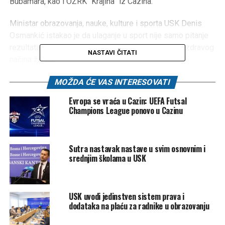
Bubamara, kao i OŽRK “Krajina” iz Cazina.
Ministar obrazovanja, nauke, kulture i sporta USK Denis
Osmankić istakao je da ulaganje u sport nije samo pitanje
rezultata, već i jačanja društvenih veza i promocije zdravog
NASTAVI ČITATI
načina života.
– Kontinuirano ulaganje u sport, koje je prošle godine
MOŽDA ĆE VAS INTERESOVATI
premašilo dva miliona KM, pokazuje opredijeljenost
Evropa se vraća u Cazin: UEFA Futsal
Kantona da stvori bolje uvjete za sportiste i mlade ljude
Champions League ponovo u Cazinu
koji se žele baviti sportom – kažu iz Ministarstva
obrazovanja.
Sutra nastavak nastave u svim osnovnim i
Iz Sportskih saveza USK ističu da će ova sredstva
srednjim školama u USK
omogućiti sportistima bolje uvjete za rad i razvoj, te da je
svaki vid podrške ključan za održivost i napredak
sportskih klubova.
USK uvodi jedinstven sistem prava i
dodataka na plaću za radnike u obrazovanju
– Ovo je važan korak u stvaranju sistemske podrške
sportu, koja će dugoročno donijeti rezultate – istakli su iz