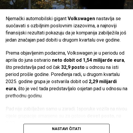
zdravstvo, posebno nakon obilnih kiša, kada postoji veća
velikim zaduživanjem i milijunskim investicijama,
mogućnost privremenog mikrobiološkog onečišćenja mora.
uključujući razvoj baterija za električne automobile.
Njemački automobilski gigant
Volkswagen
nastavlja se
Post
Share
Share
Problemi su postali vidljivi već 2022. godine. Kompanija je
suočavati s ozbiljnim poslovnim izazovima, a najnoviji
postala previše zavisna od Applea, dok su inflacija,
finansijski rezultati pokazuju da je kompanija zabilježila još
Tweet
Share
usporavanje svjetske ekonomije, slabija potražnja za
jedan značajan pad dobiti u drugom kvartalu ove godine.
potrošačkom elektronikom, jaka konkurencija iz Azije i
Mail
Prema objavljenim podacima, Volkswagen je u periodu od
poremećaji u lancima snabdijevanja dodatno pogoršali
aprila do juna ostvario
neto dobit od 1,54 milijarde eura
,
poslovanje.
što predstavlja pad od čak
32,9 posto
u odnosu na isti
Istovremeno, Vartine baterije za električna vozila nisu
period prošle godine. Poređenja radi, u drugom kvartalu
ostvarile očekivani tržišni uspjeh. Njihov jedini poznati
2025. godine grupa je ostvarila dobit od
2,29 milijardi
kupac bio je
Porsche
, a proizvod je ostao ograničen na
eura
, što je već tada predstavljalo osjetan pad u odnosu na
manji segment hibridnih automobila.
prethodnu godinu.
Ima li Varta budućnost?
Pad nije zabilježen samo u zaradi. Isporuke vozila na nivou
cijele grupacije smanjene su za gotovo
devet posto
, na
Kako su dugovi rasli, kompanija je uvela skraćeno radno
2,08 miliona automobila
, dok je najveći udarac došao s
vrijeme i ukinula stotine radnih mjesta. Predstavnici
NASTAVI ČITATI
kineskog tržišta. Prodaja u Kini pala je za više od
jedne