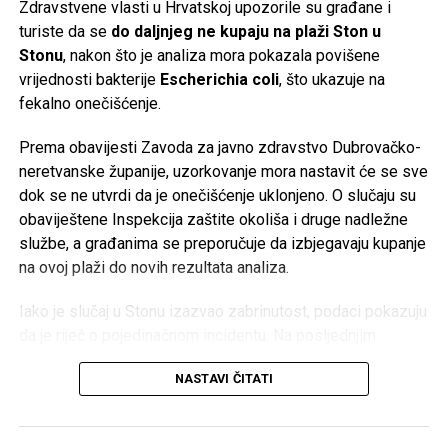
plan je izdvajanje poslovanja s baterijama za domaćinstvo i
Zdravstvene vlasti u Hrvatskoj upozorile su građane i
formiranje nove vlasničke strukture za taj segment.
turiste da se
do daljnjeg ne kupaju na plaži Ston u
Stonu
, nakon što je analiza mora pokazala povišene
Više od stoljeća tradicije
vrijednosti bakterije
Escherichia coli
, što ukazuje na
fekalno onečišćenje.
Korijeni Varte sežu u
1887. godinu
, a naziv kompanije
nastao je od njemačkog izraza
Vertrieb, Aufladung,
Prema obavijesti Zavoda za javno zdravstvo Dubrovačko-
Reparatur transportabler Akkumulatoren
(prodaja, punjenje
neretvanske županije, uzorkovanje mora nastavit će se sve
i popravka prenosnih akumulatora). Njene baterije koristio
dok se ne utvrdi da je onečišćenje uklonjeno. O slučaju su
je čak i poznati istraživač
Fridtjof Nansen
tokom polarnih
obaviještene Inspekcija zaštite okoliša i druge nadležne
ekspedicija.
službe, a građanima se preporučuje da izbjegavaju kupanje
na ovoj plaži do novih rezultata analiza.
Međutim, historija kompanije ima i tamnu stranu. Početkom
20. stoljeća tadašnji proizvođač AFA preuzima industrijalac
Iako je slučaj u Stonu izazvao zabrinutost, podaci pokazuju
Günther Quandt
, čija je porodica kasnije postala poznata
da je riječ o pojedinačnom incidentu. Na posljednjim
kao većinski vlasnik BMW-a. Tokom nacističke Njemačke
redovnim mjerenjima kvaliteta mora na području
kompanija je koristila prisilni rad logoraša i ratnih
NASTAVI ČITATI
Dubrovačko-neretvanske županije bila je vrlo dobra – od
zarobljenika u fabrikama akumulatora širom okupirane
ukupno 127 kontrolisanih plaža, čak 126 ocijenjeno je kao
Evrope, gdje su radili u izuzetno opasnim uslovima bez
more izvrsne kakvoće
, dok je plaža
Bilin žal u Lumbardi
odgovarajuće zaštite.