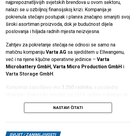
najprepoznatljivijih svjetskih brendova u ovom sektoru,
nalazi se u ozbiljnoj finansijskoj krizi. Kompanija je
pokrenula stečajni postupak i planira značajno smanjiti svoj
široki asortiman proizvoda, dok je budućnost dijela
poslovanja i hiljada radnih mjesta neizvjesna.
Zahtjev za pokretanje stečaja ne odnosi se samo na
matičnu kompaniju
Varta AG
sa sjedištem u Ellwangenu,
već i na njene ključne operativne jedinice –
Varta
Microbattery GmbH, Varta Micro Production GmbH
i
Varta Storage GmbH
.
Kompanija zapošljava oko
3.260 radnika
, a posljednji
objavljeni finansijski rezultati za 2024. godinu pokazuju da
je ostvarila prihod veći od
790 miliona eura
, ali i gubitak
NASTAVI ČITATI
od oko
64,5 miliona eura
.
Gubitak Applea i zatvaranje fabrike
SVIJET / ZANIMLJIVOSTI