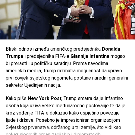
Saska
, koja posjeduje oko
20 posto udjela
u
Tweet
Share
Volkswagenu i ima značajan utjecaj u nadzornom odboru
kompanije. Prema njemačkim medijima, odbor je u početnoj
Mail
fazi odbio dio predloženih mjera.
Volkswagen je ranije potvrdio da će do kraja decenije u
Njemačkoj biti ugašeno
50.000 radnih mjesta
, od čega će
Bliski odnos između američkog predsjednika
Donalda
35.000
biti u matičnom brendu Volkswagen, dok će
Trumpa
i predsjednika FIFA-e
Giannija Infantina
mogao
ostatak biti raspoređen na kompanije unutar grupacije,
bi prerasti i u političku saradnju. Prema navodima
uključujući
Audi
i
Porsche
. Do sada je više od
37.000
američkih medija, Trump razmatra mogućnost da upravo
zaposlenih
već prihvatilo programe dobrovoljnog odlaska
prvi čovjek svjetskog nogometa postane naredni generalni
iz kompanije.
sekretar Ujedinjenih nacija.
Najnoviji poslovni rezultati potvrđuju da se najveći
Kako piše
New York Post
, Trump smatra da je Infantino
evropski proizvođač automobila nalazi pred jednim od
osoba koja uživa veliko međunarodno poštovanje te da je
najvećih izazova u svojoj historiji, dok će naredni mjeseci
kroz vođenje FIFA-e dokazao kako uspješno povezuje
biti ključni za budući smjer razvoja kompanije.
ljude i države. Posebno je impresioniran organizacijom
Svjetskog prvenstva, održanog u tri zemlje, što vidi kao
Post
Share
Share
dokaz njegovih organizacijskih i diplomatskih