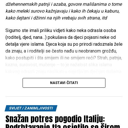
džehennemskih patnji i azaba, govore mališanima o tome
kako meleki surovo kažnjavaju i kako ih čekaju u kaburu,
kako šejtani i džinni na njih vrebaju svih strana, itd
Sigurno ste imali priliku vidjeti kako neka odrasla osoba
(roditelj, djed, nana…) pokušava da djeci pojasni neke od
detalja vjere islama. Djeca koja su po prirodi radoznala žele
da znaju, a i roditelji se često nađu u neobranom grožđu,
kako postupiti i šta smijem ili ne smijem reći? Strah, patnja,
kazna, surovost, mučenje – to je nažalost slika islama
kakvog odrasli znaju naslikati u osjetljivim dječijim dušama.
Iz iskustva poznajem roditelje koji su djecu na takav način
NASTAVI ČITATI
doslovno istraumirali. Možda zvuči čudno, ali pojedini
roditelji djeci prikazuju video-snimke neprilagođene
njihovom uzrastu o temama poput vječnih džehennemskih
patnji i azaba, govore mališanima o tome kako meleki
SVIJET / ZANIMLJIVOSTI
surovo kažnjavaju i kako ih čekaju u kaburu, kako šejtani i
Snažan potres pogodio Italiju:
džinni na njih vrebaju svih strana, itd.
Podrhtavanje tla osjetilo se širom