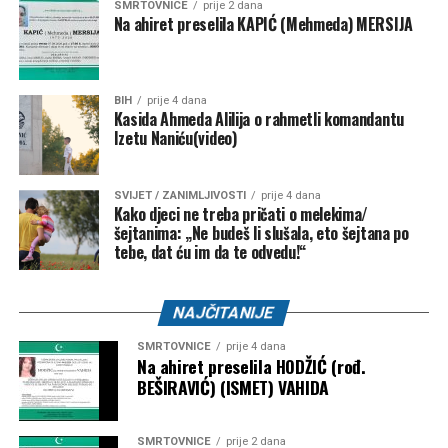
SMRTOVNICE
prije 2 dana
Na ahiret preselila KAPIĆ (Mehmeda) MERSIJA
Uprkos podršci iz Bijele kuće, Infantino je posljednjih
mjeseci bio izložen kritikama nakon kontroverznog
poništavanja crvenog kartona američkom reprezentativcu
Folarinu Balogunu tokom Svjetskog prvenstva. Trump je
BIH
prije 4 dana
Kasida Ahmeda Alilija o rahmetli komandantu
kasnije potvrdio da je lično razgovarao s Infantinom i tražio
Izetu Naniću(video)
reviziju odluke.
Zanimljivo je da Trump ovu ideju promoviše u trenutku kada
SVIJET / ZANIMLJIVOSTI
prije 4 dana
Kako djeci ne treba pričati o melekima/
njegova administracija ima zategnute odnose s
šejtanima: „Ne budeš li slušala, eto šejtana po
Ujedinjenim nacijama. Od povratka u Bijelu kuću, SAD je
tebe, dat ću im da te odvedu!“
smanjio finansijska izdvajanja za UN te se povukao iz
Svjetske zdravstvene organizacije (WHO), UNESCO-a i
Vijeća za ljudska prava UN-a.
NAJČITANIJE
SMRTOVNICE
prije 4 dana
Ukoliko Infantino ipak odluči ostati u svijetu sporta, već u
Na ahiret preselila HODŽIĆ (rođ.
martu 2027. godine očekuju ga izbori za četvrti mandat na
BEŠIRAVIĆ) (ISMET) VAHIDA
čelu FIFA-e. U tom slučaju vodio bi organizaciju Svjetskog
prvenstva za žene u Brazilu 2027. godine, kao i
SMRTOVNICE
prije 2 dana