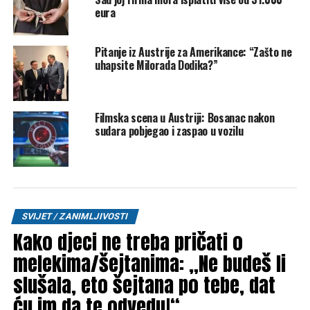
eura
Post
Share
Share
Pitanje iz Austrije za Amerikance: “Zašto ne
Tweet
Share
uhapsite Milorada Dodika?”
Mail
Filmska scena u Austriji: Bosanac nakon
POVEZANE TEME:
AUSTRIJA
FIZIČKI NAPAD
GRAZ
sudara pobjegao i zaspao u vozilu
MLADIĆ IZ BIH
UP NEXT
Stanković: Možemo podržalo čovjeka koji na Pantovčaku
kuha kafu ratnim zločincima
DON'T MISS
Novi potpredsjednik SAD-a pojasnio Trumpovu izjavu o
SVIJET / ZANIMLJIVOSTI
Hamasu: “To znači da će ih Izrael moći nokautirati”
Kako djeci ne treba pričati o
melekima/šejtanima: „Ne budeš li
slušala, eto šejtana po tebe, dat
ću im da te odvedu!“