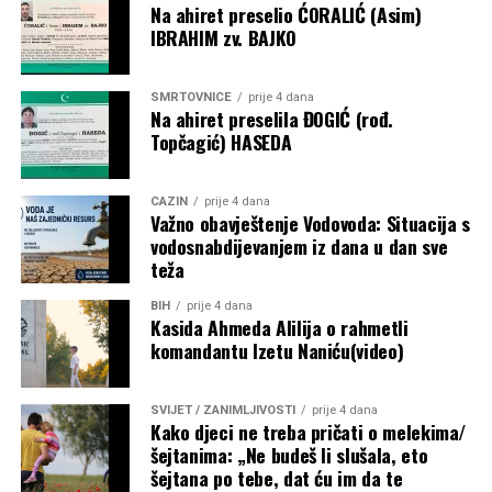
historijskog Mundijala 2030., koji će biti održan na tri
Na ahiret preselio ĆORALIĆ (Asim)
kontinenta i u šest država.
IBRAHIM zv. BAJKO
Post
Share
Share
SMRTOVNICE
prije 4 dana
Na ahiret preselila ĐOGIĆ (rođ.
Tweet
Share
Topčagić) HASEDA
Mail
CAZIN
prije 4 dana
Važno obavještenje Vodovoda: Situacija s
vodosnabdijevanjem iz dana u dan sve
teža
BIH
prije 4 dana
Kasida Ahmeda Alilija o rahmetli
komandantu Izetu Naniću(video)
SVIJET / ZANIMLJIVOSTI
prije 4 dana
Kako djeci ne treba pričati o melekima/
šejtanima: „Ne budeš li slušala, eto
šejtana po tebe, dat ću im da te