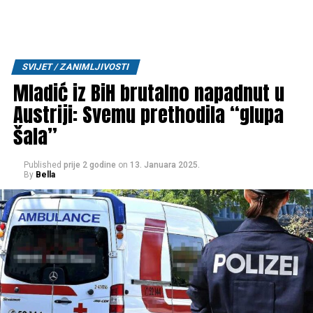
SVIJET / ZANIMLJIVOSTI
Mladić iz BiH brutalno napadnut u
Austriji: Svemu prethodila “glupa
šala”
Published
prije 2 godine
on
13. Januara 2025.
By
Bella