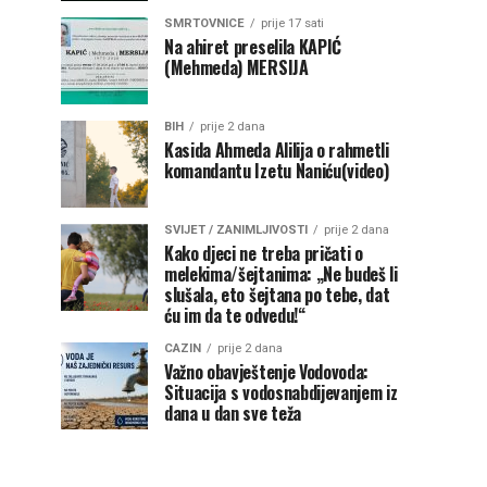
SMRTOVNICE
prije 17 sati
Na ahiret preselila KAPIĆ
(Mehmeda) MERSIJA
BIH
prije 2 dana
Kasida Ahmeda Alilija o rahmetli
komandantu Izetu Naniću(video)
SVIJET / ZANIMLJIVOSTI
prije 2 dana
Kako djeci ne treba pričati o
melekima/šejtanima: „Ne budeš li
slušala, eto šejtana po tebe, dat
ću im da te odvedu!“
CAZIN
prije 2 dana
Važno obavještenje Vodovoda:
Situacija s vodosnabdijevanjem iz
dana u dan sve teža