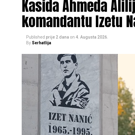
Kasida Ahmeda Alili
komandantu Izetu N
Published
prije 2 dana
on
4. Augusta 2026.
By
Serhatlija