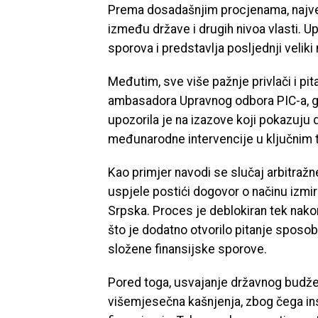
Prema dosadašnjim procjenama, najveć
između države i drugih nivoa vlasti. Up
sporova i predstavlja posljednji velik
Međutim, sve više pažnje privlači i pit
ambasadora Upravnog odbora PIC-a, g
upozorila je na izazove koji pokazuju d
međunarodne intervencije u ključnim 
Kao primjer navodi se slučaj arbitražn
uspjele postići dogovor o načinu izmi
Srpska. Proces je deblokiran tek nako
što je dodatno otvorilo pitanje sposo
složene finansijske sporove.
Pored toga, usvajanje državnog budžeta
višemjesečna kašnjenja, zbog čega in