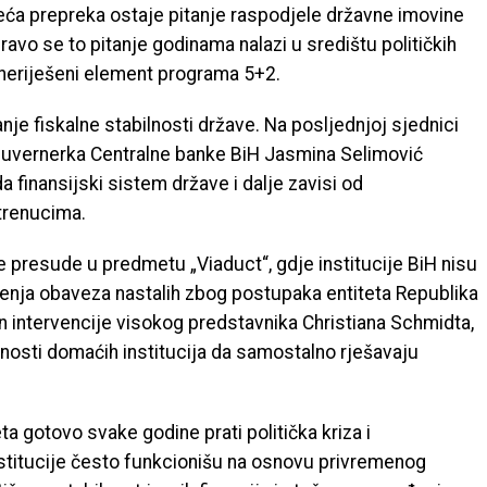
a prepreka ostaje pitanje raspodjele državne imovine
ravo se to pitanje godinama nalazi u središtu političkih
i neriješeni element programa 5+2.
anje fiskalne stabilnosti države. Na posljednjoj sjednici
uvernerka Centralne banke BiH Jasmina Selimović
a finansijski sistem države i dalje zavisi od
trenucima.
e presude u predmetu „Viaduct“, gdje institucije BiH nisu
renja obaveza nastalih zbog postupaka entiteta Republika
n intervencije visokog predstavnika Christiana Schmidta,
bnosti domaćih institucija da samostalno rješavaju
 gotovo svake godine prati politička kriza i
stitucije često funkcionišu na osnovu privremenog