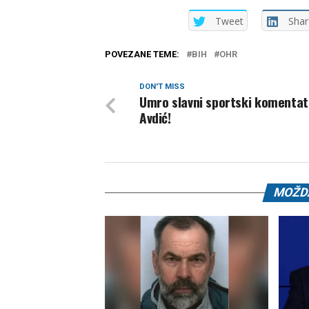
Tweet
Shar
POVEZANE TEME:
BIH
OHR
DON'T MISS
Umro slavni sportski komentat
Avdić!
MOŽDA