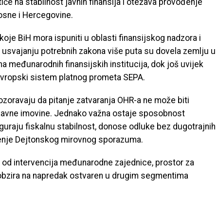
iče na stabilnost javnih finansija i otežava provođenje
osne i Hercegovine.
oje BiH mora ispuniti u oblasti finansijskog nadzora i
 usvajanju potrebnih zakona više puta su dovela zemlju u
 međunarodnih finansijskih institucija, dok još uvijek
 evropski sistem platnog prometa SEPA.
zoravaju da pitanje zatvaranja OHR-a ne može biti
ržavne imovine. Jednako važna ostaje sposobnost
guraju fiskalnu stabilnost, donose odluke bez dugotrajnih
đenje Dejtonskog mirovnog sporazuma.
e od intervencija međunarodne zajednice, prostor za
 obzira na napredak ostvaren u drugim segmentima