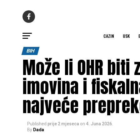
CAZIN
USK
BIH
Može li OHR biti
imovina i fiskaln
najveće preprek
Published
prije 2 mjeseca
on
4. Juna 2026.
By
Dada