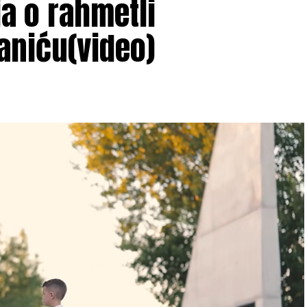
ja o rahmetli
aniću(video)