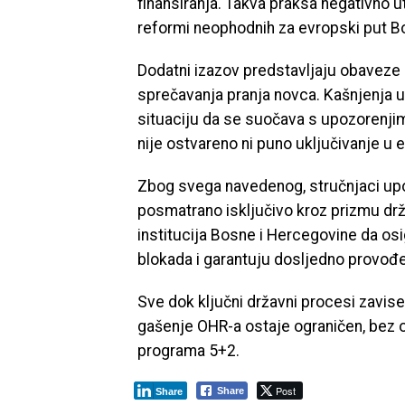
finansiranja. Takva praksa negativno ut
reformi neophodnih za evropski put B
Dodatni izazov predstavljaju obaveze k
sprečavanja pranja novca. Kašnjenja u
situaciju da se suočava s upozorenjima
nije ostvareno ni puno uključivanje u
Zbog svega navedenog, stručnjaci upo
posmatrano isključivo kroz prizmu d
institucija Bosne i Hercegovine da osi
blokada i garantuju dosljedno provo
Sve dok ključni državni procesi zavis
gašenje OHR-a ostaje ograničen, bez
programa 5+2.
Post
Share
Share