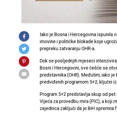
Iako je Bosna i Hercegovina ispunila v
imovine i političke blokade koje ugroža
prepreku zatvaranju OHR-a.
Dok se posljednjih mjeseci intenzivir
Bosni i Hercegovini, sve češće se otv
predstavnika (OHR). Međutim, iako je 
predviđenih programom 5+2, ključni iza
Program 5+2 predstavlja skup od pet c
Vijeća za provedbu mira (PIC), a koji 
zajednica zaključi da je BiH spremna 