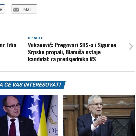
e
Mail
UP NEXT
or Edin
Vukanović: Pregovori SDS-a i Sigurne
Srpske propali, Blanuša ostaje
kandidat za predsjednika RS
 ĆE VAS INTERESOVATI