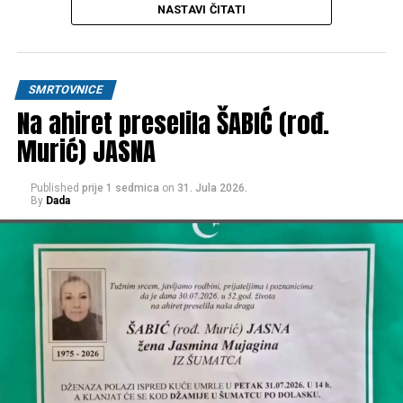
JEZERO
, a ispred kuće žalosti
Donji Srbljani
kreće u
NASTAVI ČITATI
16:30h
.
OŽALOŠĆENI
SMRTOVNICE
Na ahiret preselila ŠABIĆ (rođ.
Kćerke:
ASIMA, BESIMA, ASMIRA, BEKIRA i BERINA
,
ZETOVI
,
UNUČAD, PRAUNUČAD
, brat
ABDULAH
sa
Murić) JASNA
porodicom, sestra
ALIJA
sa porodicom,
PORODICE;
Arapović, Malkoč, Šabić, Mehulić, Vukalić, Čataković, Đurić,
Published
prije 1 sedmica
on
31. Jula 2026.
Hasanagić, te ostala mnogobrojna rodbina, prijatelji i
By
Dada
komšije.
Post
Share
Share
Tweet
Share
Mail