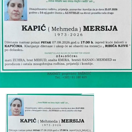
Ramiz
, tetišne
Aida, Admana, Arijana i Mirza
, dajdže
Mersad i Senad
, ujna
Šemsa
te porodice
Ćoralić, Šišić,
Dobridoli, Muminović, Porčić
, ostala mnogobrojna
rodbina, prijatelji i komšije.
Post
Share
Share
Tweet
Share
Mail