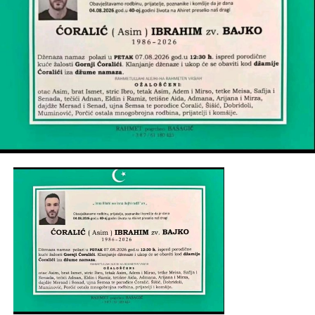
Tahirović, Kapić, Đogić, Abdić, Hadžić, Keranović,
Dervišević, te kolektiv firme
Maja Comerc
, ostala
mnogobrojna rodbina, prijatelji i komšije.
Post
Share
Share
Tweet
Share
Mail
POVEZANE TEME:
UP NEXT
Na ahiret preselio BEGANOVIĆ (Selima) RASIM
DON'T MISS
Na ahiret preselio VELIĆ (REDŽEP) HASAN