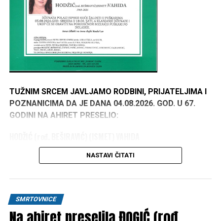
TUŽNIM SRCEM JAVLJAMO RODBINI, PRIJATELJIMA I
POZNANICIMA DA JE DANA 04.08.2026. GOD. U 67.
GODINI NA AHIRET PRESELIO:
HODŽIĆ (rođ. BEŠIRAVIĆ) (ISMET) VAHIDA
1960–2026
NASTAVI ČITATI
DŽENAZA POLAZI ISPRED KUĆE ŽALOSTI U
PUŠKARIMA 05.08.2026. GOD. – SRIJEDA U 18:00 SATI,
A KLANJANJE DŽENAZE I UKOP ĆE SE OBAVITI NA
SMRTOVNICE
PORODIČNOM MEZARJU PUŠKARI PO DOLASKU.
Na ahiret preselila ĐOGIĆ (rođ.