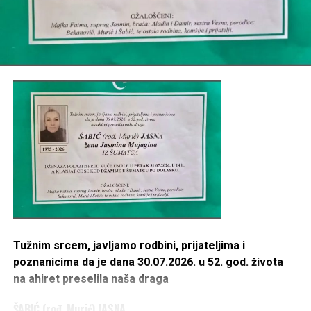
Tužnim srcem, javljamo rodbini, prijateljima i
poznanicima da je dana 30.07.2026. u 52. god. života
na ahiret preselila naša draga
ŠABIĆ (rođ. Murić) JASNA