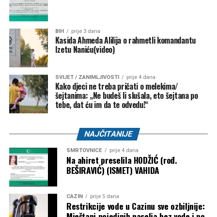
BIH
prije 3 dana
Kasida Ahmeda Alilija o rahmetli komandantu
Izetu Naniću(video)
SVIJET / ZANIMLJIVOSTI
prije 4 dana
Kako djeci ne treba pričati o melekima/
šejtanima: „Ne budeš li slušala, eto šejtana po
tebe, dat ću im da te odvedu!“
NAJČITANIJE
SMRTOVNICE
prije 4 dana
Na ahiret preselila HODŽIĆ (rođ.
BEŠIRAVIĆ) (ISMET) VAHIDA
CAZIN
prije 5 dana
Restrikcije vode u Cazinu sve ozbiljnije:
Mještani pojedinih naselja bez vode i po