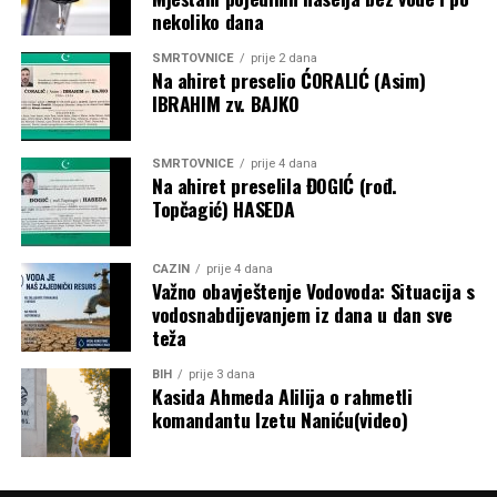
nekoliko dana
SMRTOVNICE
prije 2 dana
Na ahiret preselio ĆORALIĆ (Asim)
IBRAHIM zv. BAJKO
SMRTOVNICE
prije 4 dana
Na ahiret preselila ĐOGIĆ (rođ.
Topčagić) HASEDA
CAZIN
prije 4 dana
Važno obavještenje Vodovoda: Situacija s
vodosnabdijevanjem iz dana u dan sve
teža
BIH
prije 3 dana
Kasida Ahmeda Alilija o rahmetli
komandantu Izetu Naniću(video)