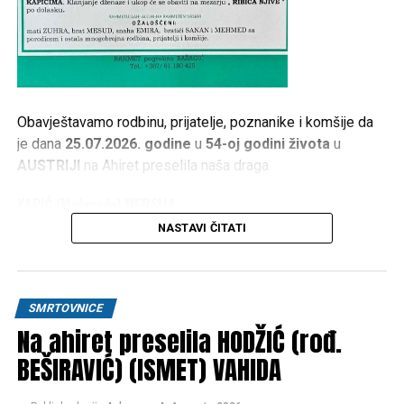
Obavještavamo rodbinu, prijatelje, poznanike i komšije da
je dana
25.07.2026. godine
u
54-oj godini života
u
AUSTRIJI
na Ahiret preselila naša draga
KAPIĆ (Mehmeda) MERSIJA
NASTAVI ČITATI
1973 – 2026
Dženaza namaz polazi
PETAK 07.08.2026. god. u 17:30
h
, ispred kuće žalosti u
KAPIĆIMA
. Klanjanje dženaze i
SMRTOVNICE
ukop će se obaviti na mezarju
„RIBIĆA NJIVE“
po dolasku.
Na ahiret preselila HODŽIĆ (rođ.
RAHMETULLAHI ALEJHI-HA RAHMETEN VASIAH
BEŠIRAVIĆ) (ISMET) VAHIDA