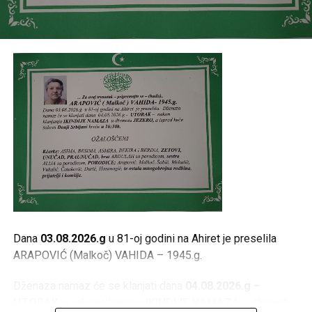
Mail
Dana
03.08.2026.g
u 81-oj godini na Ahiret je preselila
ARAPOVIĆ (Malkoč) VAHIDA – 1945.g.
Dženaza namaz će se klanjati dana
04.08.2026.g –
UTORAK
– nakon klanjanja
IKINDIJE NAMAZA
u džematu