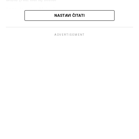
žena Jasmina Mujagina
NASTAVI ČITATI
IZ ŠUMATCA
1975 – 2026
ADVERTISEMENT
DŽENAZA POLAZI ISPRED KUĆE UMRLE U PETAK
31.07.2026. U 14 h,
A KLANJAT ĆE SE KOD DŽAMIJE U ŠUMATCU PO
DOLASKU.
OŽALOŠĆENI:
Majka
Fatma
, suprug
Jasmin
, braća:
Aladin
i
Damir
,
sestra
Vesna
, porodice:
Bekanović
,
Murić
i
Šabić
, te
ostala rodbina, komšije i prijatelji.
Post
Share
Share
Tweet
Share