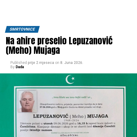
SMRTOVNICE
Na ahire preselio Lepuzanović
(Meho) Mujaga
Published
prije 2 mjeseca
on
8. Juna 2026.
By
Dada