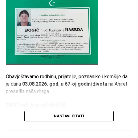
Tweet
Share
Mail
Obavještavamo rodbinu, prijatelje, poznanike i komšije da
je dana
03.08.2026. god. u 67-oj godini života
na Ahiret
preselila naša draga
ĐOGIĆ (rođ. Topčagić) HASEDA
1959 – 2026
NASTAVI ČITATI
Dženaza namaz polazi
srijeda 05.08.2026. god. u 16,45
h.
ispred kuće žalosti
Đogići – Ćajići.
Klanjanje dženaze i