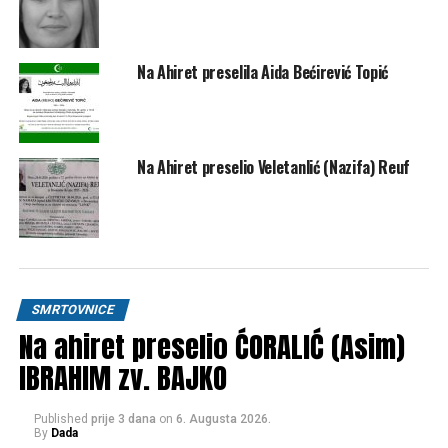
Na Ahiret preselila Aida Bećirević Topić
Na Ahiret preselio Veletanlić (Nazifa) Reuf
SMRTOVNICE
Na ahiret preselio ĆORALIĆ (Asim)
IBRAHIM zv. BAJKO
Published
prije 3 dana
on
6. Augusta 2026.
By
Dada