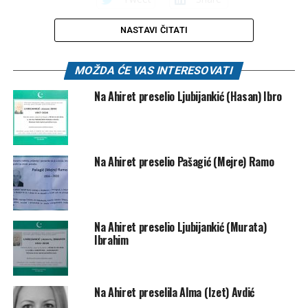
NASTAVI ČITATI
Mail
POVEZANE TEME:
SMRTOVNICE
MOŽDA ĆE VAS INTERESOVATI
UP NEXT
Na Ahiret preselio Ljubijankić (Hasan) Ibro
Na Ahiret preselio Šahinović (Safeta) Harun
DON'T MISS
Na Ahiret preselila Ljubijankić (rođ. Bosnić) Senada
Na Ahiret preselio Pašagić (Mejre) Ramo
Na Ahiret preselio Ljubijankić (Murata)
Ibrahim
Na Ahiret preselila Alma (Izet) Avdić