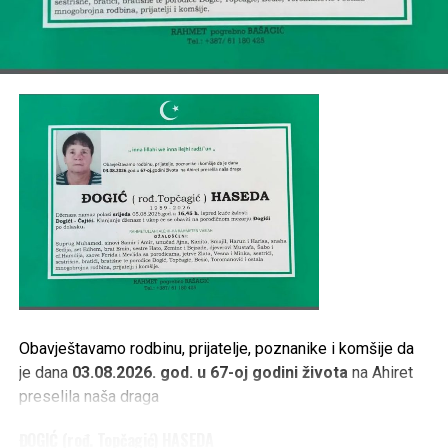
TE OSTALA MNOGOBROJNA RODBINA, PRIJATELJI I
KOMŠIJE.
Post
Share
Share
Tweet
Share
Mail
Obavještavamo rodbinu, prijatelje, poznanike i komšije da
je dana
03.08.2026. god. u 67-oj godini života
na Ahiret
preselila naša draga
ĐOGIĆ (rođ. Topčagić) HASEDA