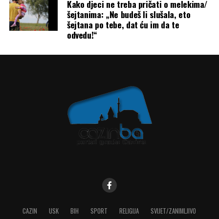
Kako djeci ne treba pričati o melekima/
šejtanima: „Ne budeš li slušala, eto
šejtana po tebe, dat ću im da te
odvedu!“
CAZIN
USK
BIH
SPORT
RELIGIJA
SVIJET/ZANIMLJIVO