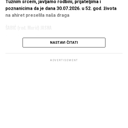
Tužnim srcem, javljamo rodbini, prijateljima i
poznanicima da je dana 30.07.2026. u 52. god. života
na ahiret preselila naša draga
ŠABIĆ (rođ. Murić) JASNA
žena Jasmina Mujagina
NASTAVI ČITATI
IZ ŠUMATCA
1975 – 2026
ADVERTISEMENT
DŽENAZA POLAZI ISPRED KUĆE UMRLE U PETAK
31.07.2026. U 14 h,
A KLANJAT ĆE SE KOD DŽAMIJE U ŠUMATCU PO
DOLASKU.
OŽALOŠĆENI:
Majka
Fatma
, suprug
Jasmin
, braća:
Aladin
i
Damir
,
sestra
Vesna
, porodice:
Bekanović
,
Murić
i
Šabić
, te