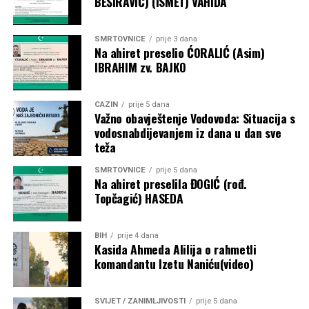
BEŠIRAVIĆ) (ISMET) VAHIDA
SMRTOVNICE
prije 3 dana
Na ahiret preselio ĆORALIĆ (Asim)
IBRAHIM zv. BAJKO
CAZIN
prije 5 dana
Važno obavještenje Vodovoda: Situacija s
vodosnabdijevanjem iz dana u dan sve
teža
SMRTOVNICE
prije 5 dana
Na ahiret preselila ĐOGIĆ (rođ.
Topčagić) HASEDA
BIH
prije 4 dana
Kasida Ahmeda Alilija o rahmetli
komandantu Izetu Naniću(video)
SVIJET / ZANIMLJIVOSTI
prije 5 dana