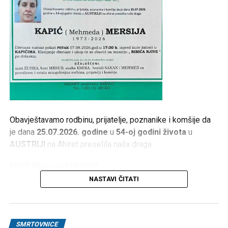
Obavještavamo rodbinu, prijatelje, poznanike i komšije da
je dana
25.07.2026. godine
u
54-oj godini života
u
AUSTRIJI
na Ahiret preselila naša draga
KAPIĆ (Mehmeda) MERSIJA
NASTAVI ČITATI
1973 – 2026
Dženaza namaz polazi
PETAK 07.08.2026. god. u 17:30
h
, ispred kuće žalosti u
KAPIĆIMA
. Klanjanje dženaze i
SMRTOVNICE