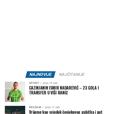
ostala rodbina, komšije i prijatelji.
Post
Share
Share
Tweet
Share
Mail
NAJNOVIJE
NAJČITANIJE
SPORT
prije 10 sati
CAZINJANIN ISMIR NADAREVIĆ – 23 GOLA I
TRANSFER U VIŠI RANG!
RELIGIJA
prije 11 sati
Vrijeme kao svjedok čovjekovog gubitka i put