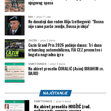
njegovog spasa
BIH
prije 11 sati
Na današnji dan rođen Alija Izetbegović: “Bosna
nije samo parče zemlje, Bosna je ideja”
CAZIN
prije 2 dana
Cazin Grand Prix 2026 počinje danas: Tri dana
vrhunskog automobilizma, FIA CEZ prvenstvo i
bogata nagradna igra
SMRTOVNICE
prije 3 dana
Na ahiret preselio ĆORALIĆ (Asim) IBRAHIM zv.
BAJKO
NAJČITANIJE
SMRTOVNICE
prije 5 dana
Na ahiret preselila HODŽIĆ (rođ.