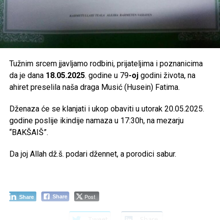
Tužnim srcem jjavljamo rodbini, prijateljima i poznanicima
da je dana
18.05.2025
. godine u 79
-oj
godini života, na
ahiret preselila naša draga Musić (Husein) Fatima.
Dženaza će se klanjati i ukop obaviti u utorak 20.05.2025.
godine poslije ikindije namaza u 17:30h, na mezarju
“BAKŠAIŠ”.
Da joj Allah dž.š. podari džennet, a porodici sabur.
Post
Share
Share
Tweet
Share