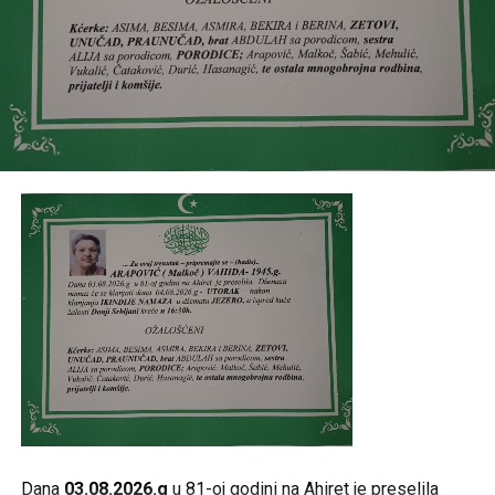
Post
Share
Share
Tweet
Share
Mail
Dana
03.08.2026.g
u 81-oj godini na Ahiret je preselila