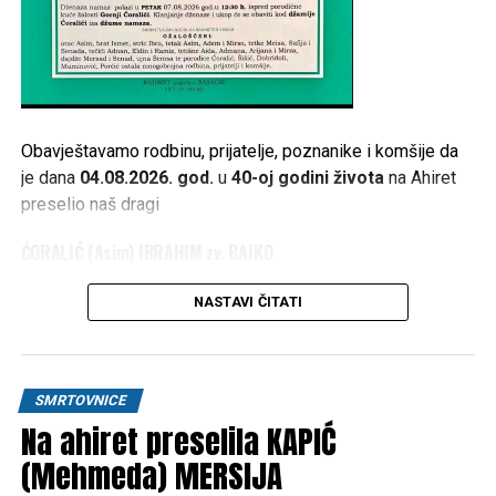
Obavještavamo rodbinu, prijatelje, poznanike i komšije da
je dana
04.08.2026. god.
u
40-oj godini života
na Ahiret
preselio naš dragi
ĆORALIĆ (Asim) IBRAHIM zv. BAJKO
1986 – 2026
NASTAVI ČITATI
Dženaza namaz polazi u
PETAK 07.08.2026. god. u 12:30
h
, ispred porodične kuće žalosti
Gornji Ćoralići
. Klanjanje
dženaze i ukop će se obaviti kod
džamije Ćoralići
iza
SMRTOVNICE
džume namaza
.
Na ahiret preselila KAPIĆ
(Mehmeda) MERSIJA
RAHMETULLAHI ALEJHI-HA RAHMETEN VASIAH