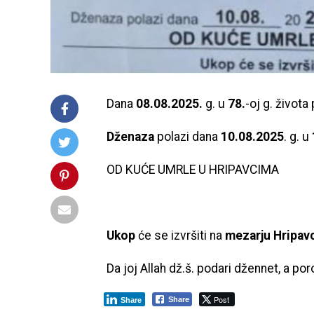
Dana
08.08.2025.
g. u
78.
-oj g. života
Dženaza
polazi dana
10.08.2025
. g. u
OD KUĆE UMRLE U HRIPAVCIMA
Ukop
će se izvršiti na
mezarju Hripavc
Da joj Allah dž.š. podari džennet, a por
Post
Share
Share