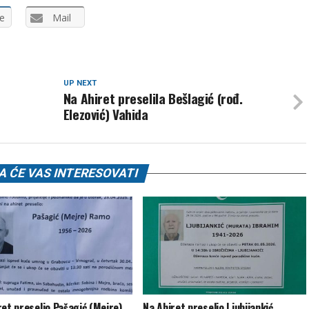
e
Mail
UP NEXT
Na Ahiret preselila Bešlagić (rođ.
Elezović) Vahida
 ĆE VAS INTERESOVATI
ret preselio Pašagić (Mejre)
Na Ahiret preselio Ljubijankić