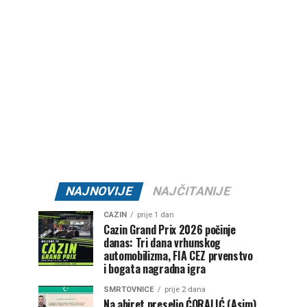
NAJNOVIJE
NAJČITANIJE
CAZIN
prije 1 dan
Cazin Grand Prix 2026 počinje
danas: Tri dana vrhunskog
automobilizma, FIA CEZ prvenstvo
i bogata nagradna igra
SMRTOVNICE
prije 2 dana
Na ahiret preselio ĆORALIĆ (Asim)