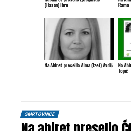
(Hasan) Ibro
Ramo
Na Ahiret preselila Alma (Izet) Avdić
Na Ahir
Topić
SMRTOVNICE
Na ahiret preselio 