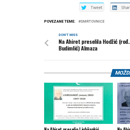
Tweet
Shar
POVEZANE TEME:
SMRTOVNICE
DON'T MISS
Na Ahiret preselila Hodžić (rođ.
Budimlić) Almaza
MOŽDA
Na Ahiret preselio Ljubijankić
Na Ahi