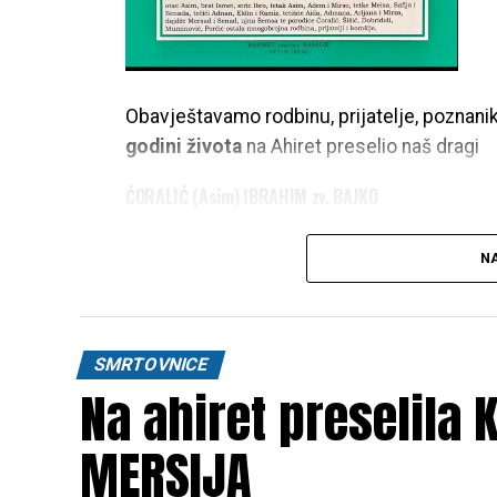
Obavještavamo rodbinu, prijatelje, poznani
godini života
na Ahiret preselio naš dragi
ĆORALIĆ (Asim) IBRAHIM zv. BAJKO
1986 – 2026
NA
Dženaza namaz polazi u
PETAK 07.08.2026.
Gornji Ćoralići
. Klanjanje dženaze i ukop ć
namaza
.
SMRTOVNICE
Na ahiret preselila
RAHMETULLAHI ALEJHI-HA RAHMETEN 
OŽALOŠĆENI:
MERSIJA