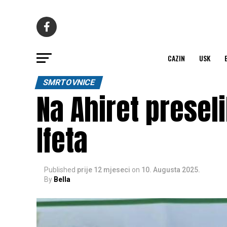
CAZIN
USK
SMRTOVNICE
Na Ahiret presel
Ifeta
Published
prije 12 mjeseci
on
10. Augusta 2025.
By
Bella