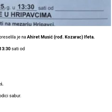
 preselila je na
Ahiret Musić (rođ. Kozarac) Ifeta.
13:30
sati od
i.
odici sabur.