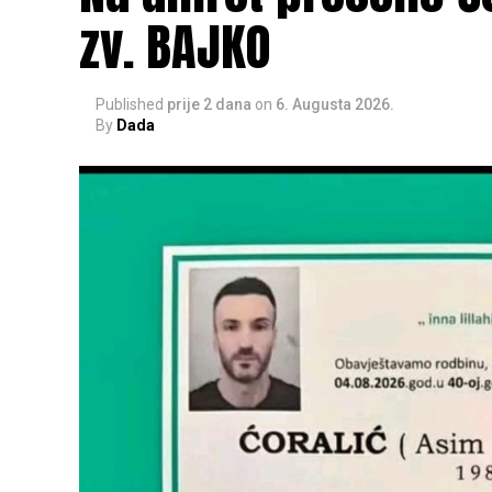
zv. BAJKO
Published
prije 2 dana
on
6. Augusta 2026.
By
Dada