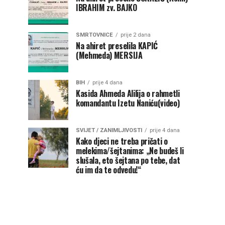
IBRAHIM zv. BAJKO
SMRTOVNICE
prije 2 dana
Na ahiret preselila KAPIĆ
(Mehmeda) MERSIJA
BIH
prije 4 dana
Kasida Ahmeda Alilija o rahmetli
komandantu Izetu Naniću(video)
SVIJET / ZANIMLJIVOSTI
prije 4 dana
Kako djeci ne treba pričati o
melekima/šejtanima: „Ne budeš li
slušala, eto šejtana po tebe, dat
ću im da te odvedu!“