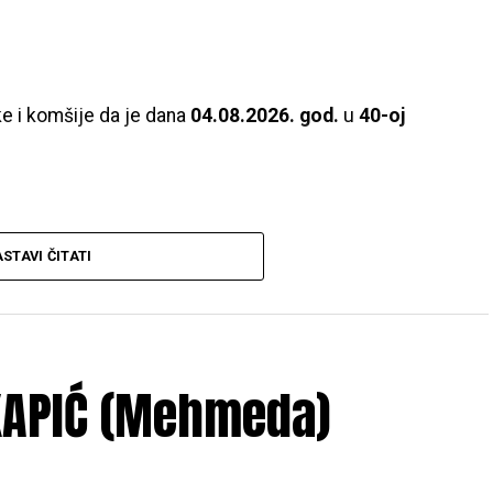
ke i komšije da je dana
04.08.2026. god.
u
40-oj
STAVI ČITATI
 god. u 12:30 h
, ispred porodične kuće žalosti
e se obaviti kod
džamije Ćoralići
iza
džume
 KAPIĆ (Mehmeda)
VASIAH