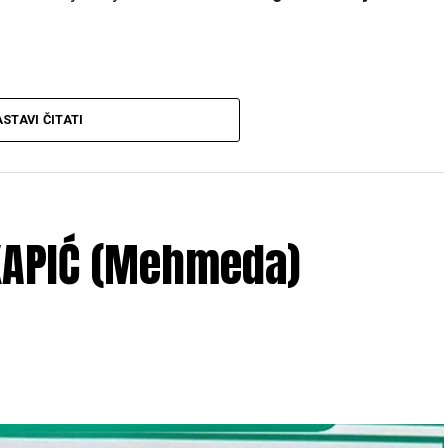
STAVI ČITATI
 god. u 12:30 h
, ispred porodične kuće žalosti
e se obaviti kod
džamije Ćoralići
iza
džume
 KAPIĆ (Mehmeda)
VASIAH
, Adem i Mirso
, tetke
Meisa, Safija i Senada
, tečići
 Arijana i Mirza
, dajdže
Mersad i Senad
, ujna
li, Muminović, Porčić
, ostala mnogobrojna rodbina,