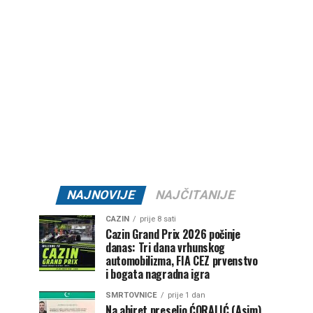
NAJNOVIJE
NAJČITANIJE
CAZIN
prije 8 sati
Cazin Grand Prix 2026 počinje
danas: Tri dana vrhunskog
automobilizma, FIA CEZ prvenstvo
i bogata nagradna igra
SMRTOVNICE
prije 1 dan
Na ahiret preselio ĆORALIĆ (Asim)