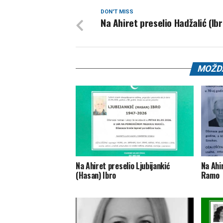
DON'T MISS
Na Ahiret preselio Hadžalić (Ibr
MOŽDA
Na Ahiret preselio Ljubijankić
Na Ahi
(Hasan) Ibro
Ramo