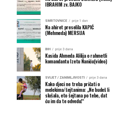
IBRAHIM zv. BAJKO
SMRTOVNICE
prije 1 dan
Na ahiret preselila KAPIĆ
(Mehmeda) MERSIJA
BIH
prije 3 dana
Kasida Ahmeda Alilija o rahmetli
komandantu Izetu Naniću(video)
SVIJET / ZANIMLJIVOSTI
prije 3 dana
Kako djeci ne treba pričati o
melekima/šejtanima: „Ne budeš li
slušala, eto šejtana po tebe, dat
ću im da te odvedu!“