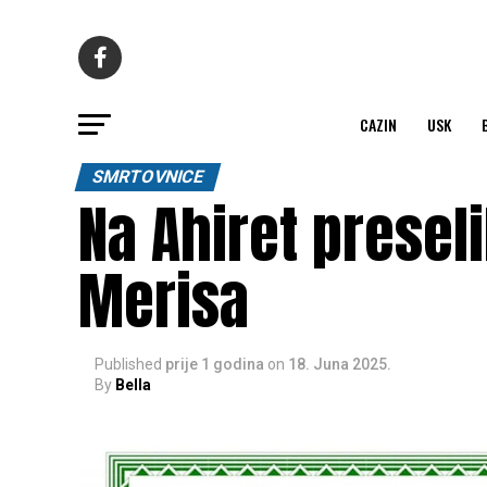
CAZIN
USK
SMRTOVNICE
Na Ahiret preseli
Merisa
Published
prije 1 godina
on
18. Juna 2025.
By
Bella