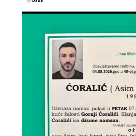
By
Dada