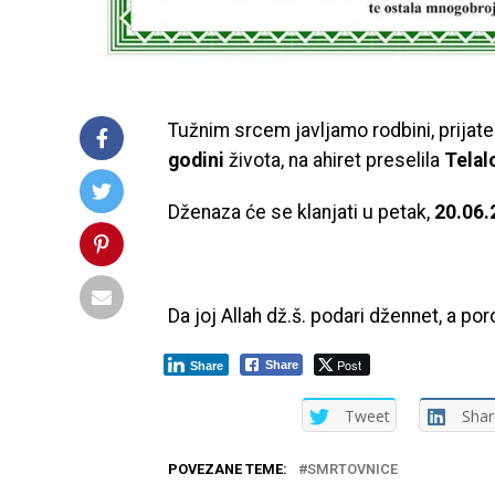
Tužnim srcem javljamo rodbini, prijat
godini
života, na ahiret preselila
Telalo
Dženaza će se klanjati u petak,
20.06.
Da joj Allah dž.š. podari džennet, a por
Post
Share
Share
Tweet
Shar
POVEZANE TEME:
SMRTOVNICE