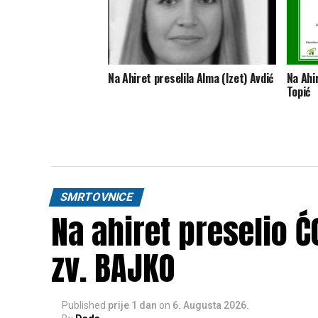
Na Ahiret preselila Alma (Izet) Avdić
Na Ahir
Topić
SMRTOVNICE
Na ahiret preselio 
zv. BAJKO
Published
prije 1 dan
on
6. Augusta 2026.