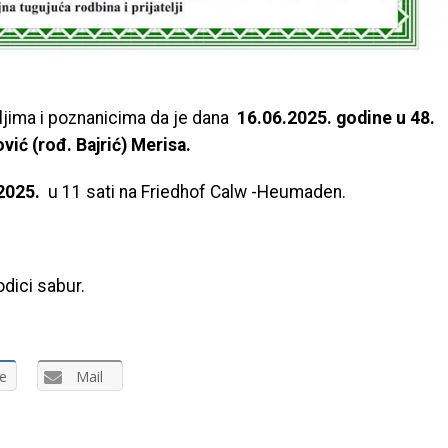
eljima i poznanicima da je dana
16.06.2025. godine u 48.
vić (rođ. Bajrić) Merisa.
2025.
u 11 sati na Friedhof Calw -Heumaden.
odici sabur.
e
Mail