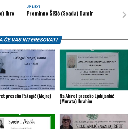
UP NEXT
o) Ibro
Preminuo Šišić (Seada) Damir
 ĆE VAS INTERESOVATI
ret preselio Pašagić (Mejre)
Na Ahiret preselio Ljubijankić
(Murata) Ibrahim