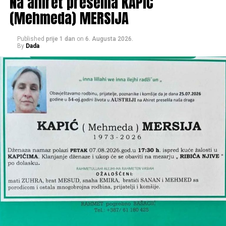
Na ahiret preselila KAPIĆ
(Mehmeda) MERSIJA
RAHMETULLAHI ALEJHI-HA RAHMETEN VASIAH
OŽALOŠĆENI:
Published
prije 1 dan
on
6. Augusta 2026.
By
Dada
otac
Asim
, brat
Ismet
, stric
Ibro
, tetak
Asim, Adem i
Mirso
, tetke
Meisa, Safija i Senada
, tečići
Adnan, Eldin i
Ramiz
, tetišne
Aida, Admana, Arijana i Mirza
, dajdže
Mersad i Senad
, ujna
Šemsa
te porodice
Ćoralić, Šišić,
Dobridoli, Muminović, Porčić
, ostala mnogobrojna
rodbina, prijatelji i komšije.
Post
Share
Share
Tweet
Share
Mail