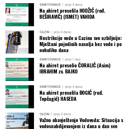
SMRTOVNICE
prije 3 dana
Na ahiret preselila HODŽIĆ (rođ.
BEŠIRAVIĆ) (ISMET) VAHIDA
CAZIN
prije 4 dana
Restrikcije vode u Cazinu sve ozbiljnije:
Mještani pojedinih naselja bez vode i po
nekoliko dana
SMRTOVNICE
prije 1 dan
Na ahiret preselio ĆORALIĆ (Asim)
IBRAHIM zv. BAJKO
SMRTOVNICE
prije 3 dana
Na ahiret preselila ĐOGIĆ (rođ.
Topčagić) HASEDA
CAZIN
prije 3 dana
Važno obavještenje Vodovoda: Situacija s
vodosnabdijevanjem iz dana u dan sve