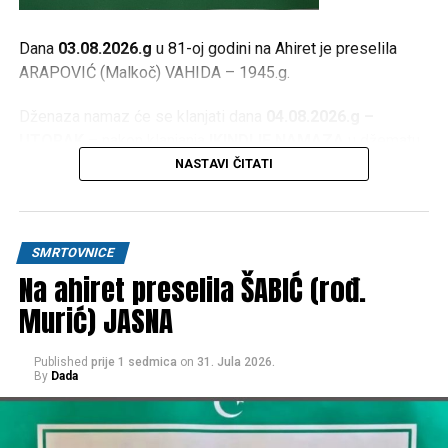
Dana
03.08.2026.g
u 81-oj godini na Ahiret je preselila
ARAPOVIĆ (Malkoč) VAHIDA – 1945.g.
Dženaza namaz će se klanjati dana
04.08.2026.g –
UTORAK
– nakon klanjanja
IKINDIJE NAMAZA
u džematu
JEZERO
, a ispred kuće žalosti
Donji Srbljani
kreće u
NASTAVI ČITATI
16:30h
.
OŽALOŠĆENI
SMRTOVNICE
Na ahiret preselila ŠABIĆ (rođ.
Kćerke:
ASIMA, BESIMA, ASMIRA, BEKIRA i BERINA
,
ZETOVI
,
UNUČAD, PRAUNUČAD
, brat
ABDULAH
sa
Murić) JASNA
porodicom, sestra
ALIJA
sa porodicom,
PORODICE;
Arapović, Malkoč, Šabić, Mehulić, Vukalić, Čataković, Đurić,
Published
prije 1 sedmica
on
31. Jula 2026.
Hasanagić, te ostala mnogobrojna rodbina, prijatelji i
By
Dada
komšije.
Post
Share
Share