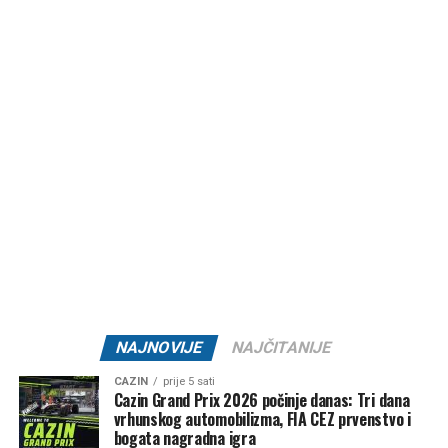
Majka
Fatma
, suprug
Jasmin
, braća:
Aladin
i
Damir
,
sestra
Vesna
, porodice:
Bekanović
,
Murić
i
Šabić
, te
ostala rodbina, komšije i prijatelji.
Post
Share
Share
Tweet
Share
Mail
NAJNOVIJE
NAJČITANIJE
CAZIN
prije 5 sati
Cazin Grand Prix 2026 počinje danas: Tri dana
vrhunskog automobilizma, FIA CEZ prvenstvo i
bogata nagradna igra