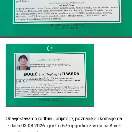
FERHATOVIĆ, LUBENOVIĆ, BAJRAMOVIĆ, VILIĆ, MESIĆ,
ARSIĆ, BRKIĆ
,
TE OSTALA MNOGOBROJNA RODBINA, PRIJATELJI I
KOMŠIJE.
Post
Share
Share
Tweet
Share
Mail
Obavještavamo rodbinu, prijatelje, poznanike i komšije da
je dana
03.08.2026. god. u 67-oj godini života
na Ahiret