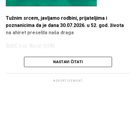
Tužnim srcem, javljamo rodbini, prijateljima i
poznanicima da je dana 30.07.2026. u 52. god. života
na ahiret preselila naša draga
ŠABIĆ (rođ. Murić) JASNA
žena Jasmina Mujagina
NASTAVI ČITATI
IZ ŠUMATCA
1975 – 2026
ADVERTISEMENT
DŽENAZA POLAZI ISPRED KUĆE UMRLE U PETAK
31.07.2026. U 14 h,
A KLANJAT ĆE SE KOD DŽAMIJE U ŠUMATCU PO
DOLASKU.
OŽALOŠĆENI: