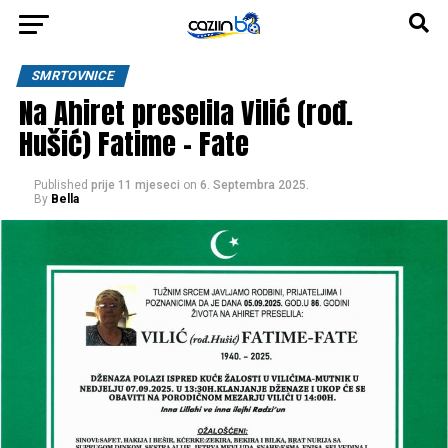
SMRTOVNICE
Na Ahiret preselila Vilić (rođ.
Hušić) Fatime – Fate
Published
prije 11 mjeseci
on
6. Septembra 2025.
By
Bella