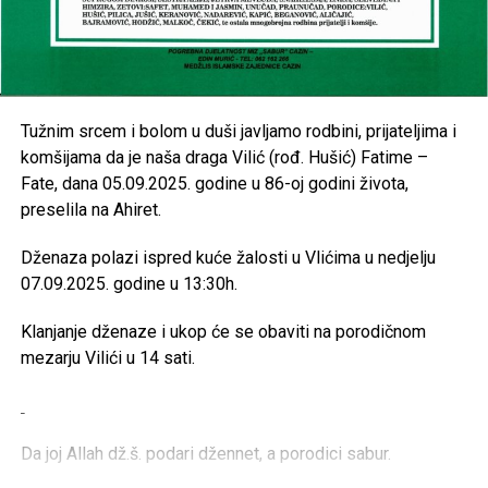
Tužnim srcem i bolom u duši javljamo rodbini, prijateljima i
komšijama da je naša draga Vilić (rođ. Hušić) Fatime –
Fate, dana 05.09.2025. godine u 86-oj godini života,
preselila na Ahiret.
Dženaza polazi ispred kuće žalosti u Vlićima u nedjelju
07.09.2025. godine u 13:30h.
Klanjanje dženaze i ukop će se obaviti na porodičnom
mezarju Vilići u 14 sati.
Da joj Allah dž.š. podari džennet, a porodici sabur.