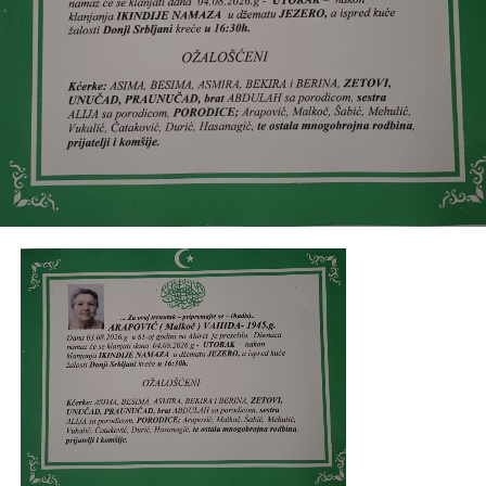
sestrične, bratići, bratišne te porodice
Đogić, Topčagić,
Bešić, Toromanović
i ostala mnogobrojna rodbina,
prijatelji i komšije.
Post
Share
Share
Tweet
Share
Mail