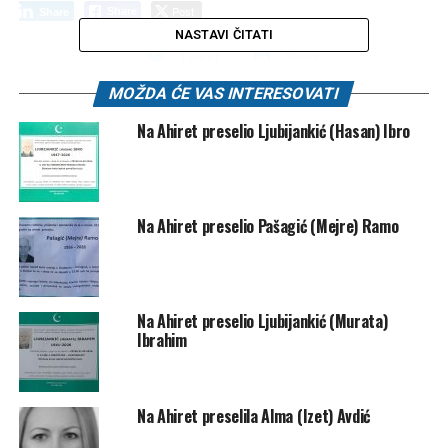
Post
Share
Share
NASTAVI ČITATI
Tweet
Share
MOŽDA ĆE VAS INTERESOVATI
Mail
Na Ahiret preselio Ljubijankić (Hasan) Ibro
POVEZANE TEME:
SMRTOVNICE
UP NEXT
Na Ahiret preselio Semanić (Omer) Smail
Na Ahiret preselio Pašagić (Mejre) Ramo
DON'T MISS
Na Ahiret preselio Prošić (Saliha) Ekrem
Na Ahiret preselio Ljubijankić (Murata)
Ibrahim
Na Ahiret preselila Alma (Izet) Avdić