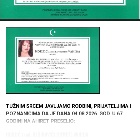
TUŽNIM SRCEM JAVLJAMO RODBINI, PRIJATELJIMA I
POZNANICIMA DA JE DANA 04.08.2026. GOD. U 67.
GODINI NA AHIRET PRESELIO:
HODŽIĆ (rođ. BEŠIRAVIĆ) (ISMET) VAHIDA