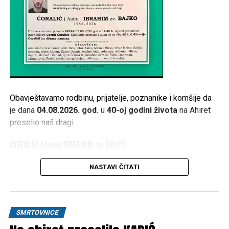
Obavještavamo rodbinu, prijatelje, poznanike i komšije da
je dana
04.08.2026. god.
u
40-oj godini života
na Ahiret
preselio naš dragi
ĆORALIĆ (Asim) IBRAHIM zv. BAJKO
1986 – 2026
NASTAVI ČITATI
Dženaza namaz polazi u
PETAK 07.08.2026. god. u 12:30
h
, ispred porodične kuće žalosti
Gornji Ćoralići
. Klanjanje
dženaze i ukop će se obaviti kod
džamije Ćoralići
iza
SMRTOVNICE
džume namaza
.