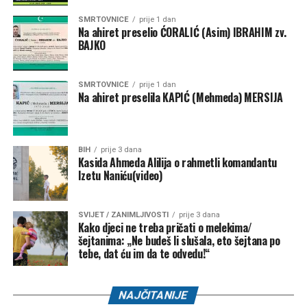
SMRTOVNICE
prije 1 dan
Na ahiret preselio ĆORALIĆ (Asim) IBRAHIM zv.
BAJKO
SMRTOVNICE
prije 1 dan
Na ahiret preselila KAPIĆ (Mehmeda) MERSIJA
BIH
prije 3 dana
Kasida Ahmeda Alilija o rahmetli komandantu
Izetu Naniću(video)
SVIJET / ZANIMLJIVOSTI
prije 3 dana
Kako djeci ne treba pričati o melekima/
šejtanima: „Ne budeš li slušala, eto šejtana po
tebe, dat ću im da te odvedu!“
NAJČITANIJE