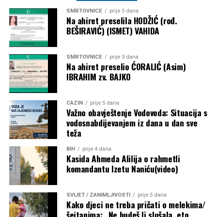
SMRTOVNICE
prije 5 dana
Na ahiret preselila HODŽIĆ (rođ.
BEŠIRAVIĆ) (ISMET) VAHIDA
SMRTOVNICE
prije 3 dana
Na ahiret preselio ĆORALIĆ (Asim)
IBRAHIM zv. BAJKO
CAZIN
prije 5 dana
Važno obavještenje Vodovoda: Situacija s
vodosnabdijevanjem iz dana u dan sve
teža
BIH
prije 4 dana
Kasida Ahmeda Alilija o rahmetli
komandantu Izetu Naniću(video)
SVIJET / ZANIMLJIVOSTI
prije 5 dana
Kako djeci ne treba pričati o melekima/
šejtanima: „Ne budeš li slušala, eto