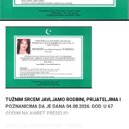
TUŽNIM SRCEM JAVLJAMO RODBINI, PRIJATELJIMA I
POZNANICIMA DA JE DANA 04.08.2026. GOD. U 67.
GODINI NA AHIRET PRESELIO:
HODŽIĆ (rođ. BEŠIRAVIĆ) (ISMET) VAHIDA