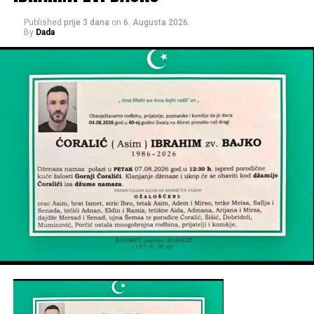
Published
prije 3 dana
on
6. Augusta 2026.
By
Dada