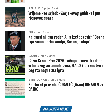
RELIGIJA
prije 15 sati
Vrijeme kao svjedok čovjekovog gubitka i put
njegovog spasa
BIH
prije 15 sati
Na današnji dan rođen Alija Izetbegović: “Bosna
nije samo parče zemlje, Bosna je ideja”
CAZIN
prije 2 dana
Cazin Grand Prix 2026 počinje danas: Tri dana
vrhunskog automobilizma, FIA CEZ prvenstvo i
bogata nagradna igra
SMRTOVNICE
prije 3 dana
Na ahiret preselio ĆORALIĆ (Asim) IBRAHIM zv.
BAJKO
NAJČITANIJE