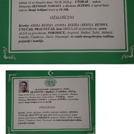
sestrične, bratići, bratišne te porodice
Đogić, Topčagić,
Bešić, Toromanović
i ostala mnogobrojna rodbina,
prijatelji i komšije.
Post
Share
Share
Tweet
Share
Mail