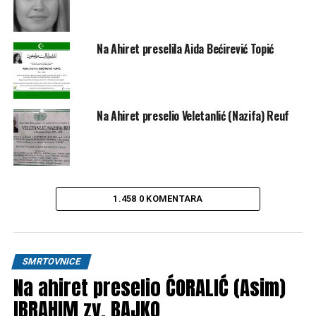
Na Ahiret preselila Aida Bećirević Topić
Na Ahiret preselio Veletanlić (Nazifa) Reuf
1.458 0 KOMENTARA
SMRTOVNICE
Na ahiret preselio ĆORALIĆ (Asim)
IBRAHIM zv. BAJKO