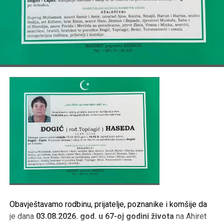
FERHATOVIĆ, LUBENOVIĆ, BAJRAMOVIĆ, VILIĆ, MESIĆ,
ARSIĆ, BRKIĆ
,
TE OSTALA MNOGOBROJNA RODBINA, PRIJATELJI I
KOMŠIJE.
Post
Share
Share
Tweet
Share
Mail
Obavještavamo rodbinu, prijatelje, poznanike i komšije da
je dana
03.08.2026. god. u 67-oj godini života
na Ahiret