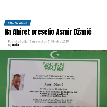
SMRTOVNICE
Na Ahiret preselio Asmir Džanić
Published
prije 10 mjeseci
on
7. Oktobra 2025.
By
Bella