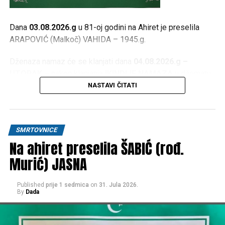
Dana
03.08.2026.g
u 81-oj godini na Ahiret je preselila
ARAPOVIĆ (Malkoč) VAHIDA – 1945.g.
Dženaza namaz će se klanjati dana
04.08.2026.g –
UTORAK
– nakon klanjanja
IKINDIJE NAMAZA
u džematu
JEZERO
, a ispred kuće žalosti
Donji Srbljani
kreće u
NASTAVI ČITATI
16:30h
.
OŽALOŠĆENI
SMRTOVNICE
Na ahiret preselila ŠABIĆ (rođ.
Kćerke:
ASIMA, BESIMA, ASMIRA, BEKIRA i BERINA
,
ZETOVI
,
UNUČAD, PRAUNUČAD
, brat
ABDULAH
sa
Murić) JASNA
porodicom, sestra
ALIJA
sa porodicom,
PORODICE;
Arapović, Malkoč, Šabić, Mehulić, Vukalić, Čataković, Đurić,
Published
prije 1 sedmica
on
31. Jula 2026.
Hasanagić, te ostala mnogobrojna rodbina, prijatelji i
By
Dada
komšije.