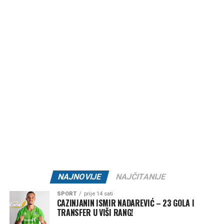
Majka
Fatma
, suprug
Jasmin
, braća:
Aladin
i
Damir
,
sestra
Vesna
, porodice:
Bekanović
,
Murić
i
Šabić
, te
ostala rodbina, komšije i prijatelji.
Post
Share
Share
Tweet
Share
Mail
NAJNOVIJE
NAJČITANIJE
SPORT
prije 14 sati
CAZINJANIN ISMIR NADAREVIĆ – 23 GOLA I
TRANSFER U VIŠI RANG!