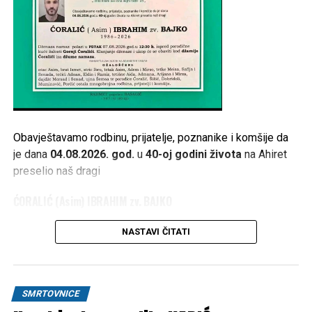
Obavještavamo rodbinu, prijatelje, poznanike i komšije da
je dana
04.08.2026. god.
u
40-oj godini života
na Ahiret
preselio naš dragi
ĆORALIĆ (Asim) IBRAHIM zv. BAJKO
1986 – 2026
NASTAVI ČITATI
Dženaza namaz polazi u
PETAK 07.08.2026. god. u 12:30
h
, ispred porodične kuće žalosti
Gornji Ćoralići
. Klanjanje
dženaze i ukop će se obaviti kod
džamije Ćoralići
iza
SMRTOVNICE
džume namaza
.