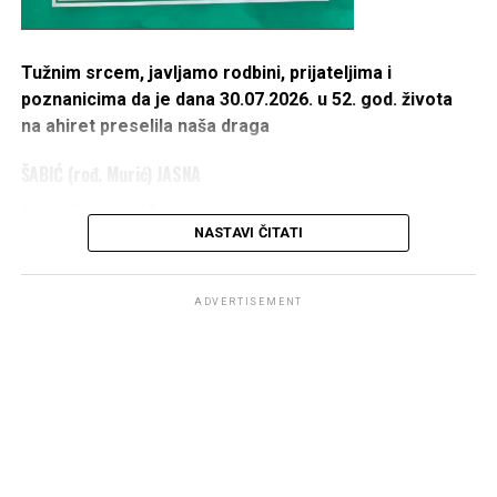
Tužnim srcem, javljamo rodbini, prijateljima i
poznanicima da je dana 30.07.2026. u 52. god. života
na ahiret preselila naša draga
ŠABIĆ (rođ. Murić) JASNA
žena Jasmina Mujagina
NASTAVI ČITATI
IZ ŠUMATCA
1975 – 2026
ADVERTISEMENT
DŽENAZA POLAZI ISPRED KUĆE UMRLE U PETAK
31.07.2026. U 14 h,
A KLANJAT ĆE SE KOD DŽAMIJE U ŠUMATCU PO
DOLASKU.
OŽALOŠĆENI: