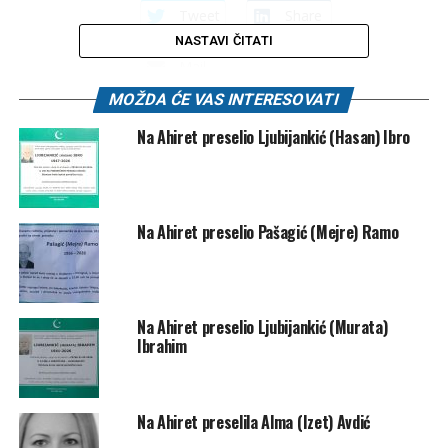
Tweet
Share
NASTAVI ČITATI
Mail
MOŽDA ĆE VAS INTERESOVATI
POVEZANE TEME:
SMRTOVNICE
Na Ahiret preselio Ljubijankić (Hasan) Ibro
UP NEXT
Na Ahiret preselio Jusić (Mustafe) Ismet
DON'T MISS
Na Ahiret preselio Abdić (Ibre) Zarif
Na Ahiret preselio Pašagić (Mejre) Ramo
Na Ahiret preselio Ljubijankić (Murata)
Ibrahim
Na Ahiret preselila Alma (Izet) Avdić