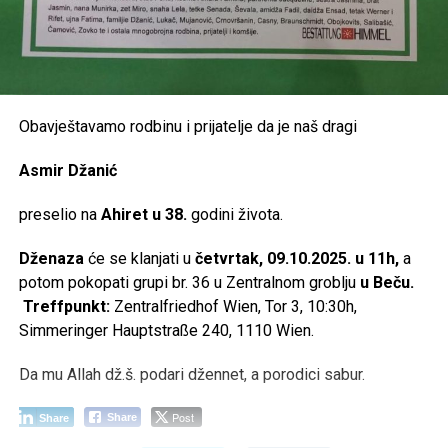
Obavještavamo rodbinu i prijatelje da je naš dragi
Asmir Džanić
preselio na
Ahiret u 38.
godini života.
Dženaza
će se klanjati u
četvrtak, 09.10.2025. u 11h,
a
potom pokopati grupi br. 36 u Zentralnom groblju
u Beču.
Treffpunkt:
Zentralfriedhof Wien, Tor 3, 10:30h,
Simmeringer Hauptstraße 240, 1110 Wien.
Da mu Allah dž.š. podari džennet, a porodici sabur.
Post
Share
Share