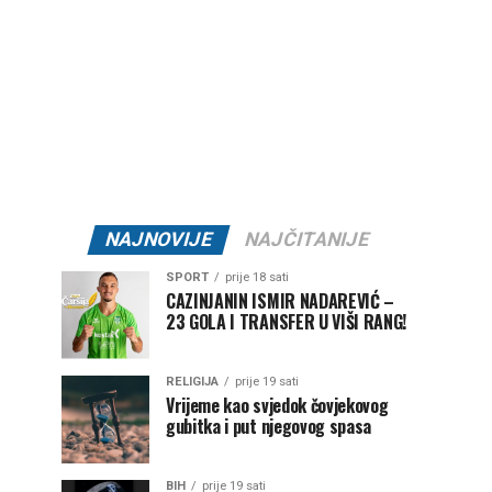
NAJNOVIJE
NAJČITANIJE
SPORT
prije 18 sati
CAZINJANIN ISMIR NADAREVIĆ –
23 GOLA I TRANSFER U VIŠI RANG!
RELIGIJA
prije 19 sati
Vrijeme kao svjedok čovjekovog
gubitka i put njegovog spasa
BIH
prije 19 sati