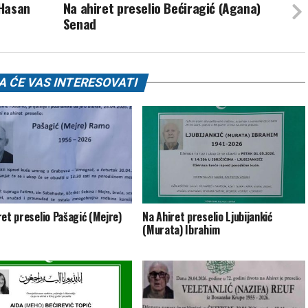
 Hasan
Na ahiret preselio Bećiragić (Agana)
Senad
 ĆE VAS INTERESOVATI
ret preselio Pašagić (Mejre)
Na Ahiret preselio Ljubijankić
(Murata) Ibrahim