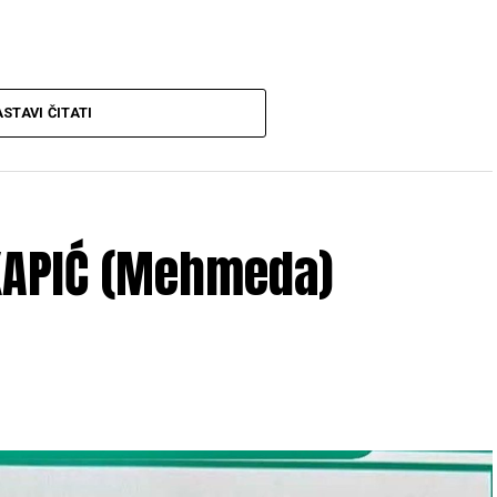
STAVI ČITATI
 god. u 12:30 h
, ispred porodične kuće žalosti
e se obaviti kod
džamije Ćoralići
iza
džume
 KAPIĆ (Mehmeda)
VASIAH
, Adem i Mirso
, tetke
Meisa, Safija i Senada
, tečići
 Arijana i Mirza
, dajdže
Mersad i Senad
, ujna
li, Muminović, Porčić
, ostala mnogobrojna rodbina,