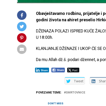
Obavještavamo rodbinu, prijatelje i 
godini života na ahiret preselio Hirk
DŽENAZA POLAZI ISPRED KUĆE ŽALOST
U 18:00h.
KLANJANJE DŽENAZE I UKOP ĆE SE O
Da mu Allah dž.š. podari džennet, a por
Post
Share
Share
Tweet
Shar
POVEZANE TEME:
SMRTOVNICE
DON'T MISS