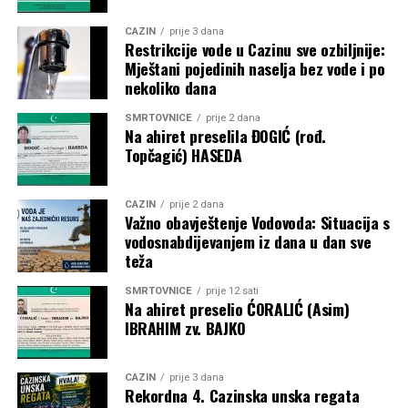
CAZIN
prije 3 dana
Restrikcije vode u Cazinu sve ozbiljnije:
Mještani pojedinih naselja bez vode i po
nekoliko dana
SMRTOVNICE
prije 2 dana
Na ahiret preselila ĐOGIĆ (rođ.
Topčagić) HASEDA
CAZIN
prije 2 dana
Važno obavještenje Vodovoda: Situacija s
vodosnabdijevanjem iz dana u dan sve
teža
SMRTOVNICE
prije 12 sati
Na ahiret preselio ĆORALIĆ (Asim)
IBRAHIM zv. BAJKO
CAZIN
prije 3 dana
Rekordna 4. Cazinska unska regata