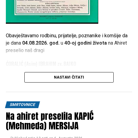
Obavještavamo rodbinu, prijatelje, poznanike i komšije da
je dana
04.08.2026. god.
u
40-oj godini života
na Ahiret
preselio naš dragi
ĆORALIĆ (Asim) IBRAHIM zv. BAJKO
1986 – 2026
NASTAVI ČITATI
Dženaza namaz polazi u
PETAK 07.08.2026. god. u 12:30
h
, ispred porodične kuće žalosti
Gornji Ćoralići
. Klanjanje
dženaze i ukop će se obaviti kod
džamije Ćoralići
iza
SMRTOVNICE
džume namaza
.
Na ahiret preselila KAPIĆ
(Mehmeda) MERSIJA
RAHMETULLAHI ALEJHI-HA RAHMETEN VASIAH