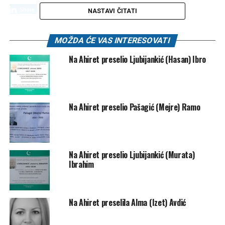
Post
Share
Share
NASTAVI ČITATI
Tweet
Share
MOŽDA ĆE VAS INTERESOVATI
Na Ahiret preselio Ljubijankić (Hasan) Ibro
Mail
POVEZANE TEME:
SMRTOVNICE
UP NEXT
Na Ahiret preselio Pašagić (Mejre) Ramo
Na Ahiret preselio Ljubijankić (Bećira) Rasim
DON'T MISS
Na Ahiret preselio Fatkić (Hasan) Mujo
Na Ahiret preselio Ljubijankić (Murata)
Ibrahim
Na Ahiret preselila Alma (Izet) Avdić