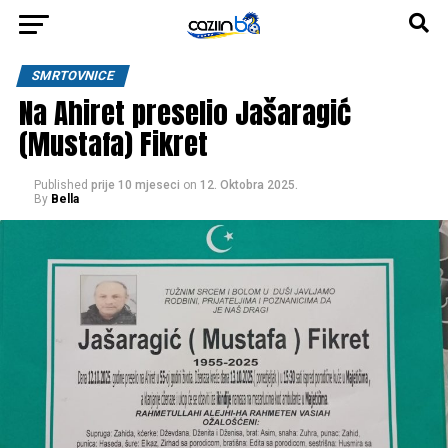
SMRTOVNICE
Na Ahiret preselio Jašaragić
(Mustafa) Fikret
Published
prije 10 mjeseci
on
12. Oktobra 2025.
By
Bella