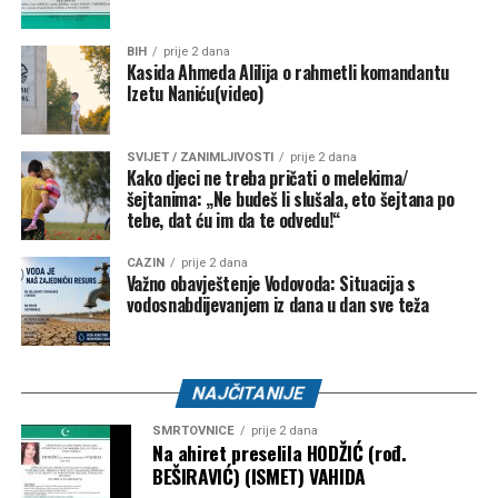
BIH
prije 2 dana
Kasida Ahmeda Alilija o rahmetli komandantu
Izetu Naniću(video)
SVIJET / ZANIMLJIVOSTI
prije 2 dana
Kako djeci ne treba pričati o melekima/
šejtanima: „Ne budeš li slušala, eto šejtana po
tebe, dat ću im da te odvedu!“
CAZIN
prije 2 dana
Važno obavještenje Vodovoda: Situacija s
vodosnabdijevanjem iz dana u dan sve teža
NAJČITANIJE
SMRTOVNICE
prije 2 dana
Na ahiret preselila HODŽIĆ (rođ.
BEŠIRAVIĆ) (ISMET) VAHIDA