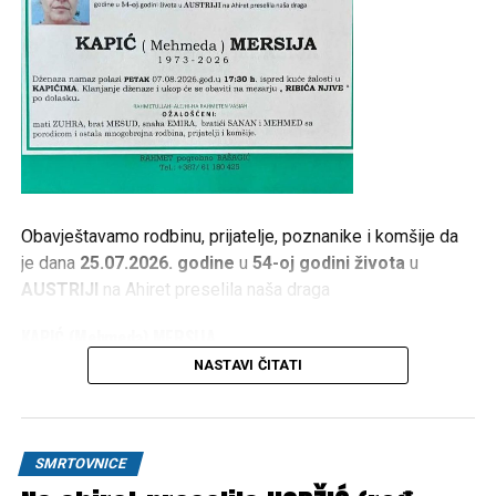
Obavještavamo rodbinu, prijatelje, poznanike i komšije da
je dana
25.07.2026. godine
u
54-oj godini života
u
AUSTRIJI
na Ahiret preselila naša draga
KAPIĆ (Mehmeda) MERSIJA
NASTAVI ČITATI
1973 – 2026
Dženaza namaz polazi
PETAK 07.08.2026. god. u 17:30
h
, ispred kuće žalosti u
KAPIĆIMA
. Klanjanje dženaze i
SMRTOVNICE
ukop će se obaviti na mezarju
„RIBIĆA NJIVE“
po dolasku.