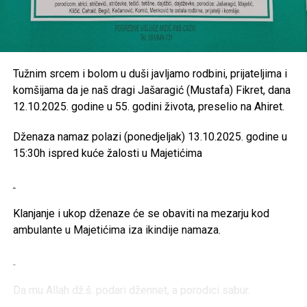
Tužnim srcem i bolom u duši javljamo rodbini, prijateljima i
komšijama da je naš dragi Jašaragić (Mustafa) Fikret, dana
12.10.2025. godine u 55. godini života, preselio na Ahiret.
Dženaza namaz polazi (ponedjeljak) 13.10.2025. godine u
15:30h ispred kuće žalosti u Majetićima
Klanjanje i ukop dženaze će se obaviti na mezarju kod
ambulante u Majetićima iza ikindije namaza.
Da mu Allah dž.š. podari džennet, a porodici sabur.