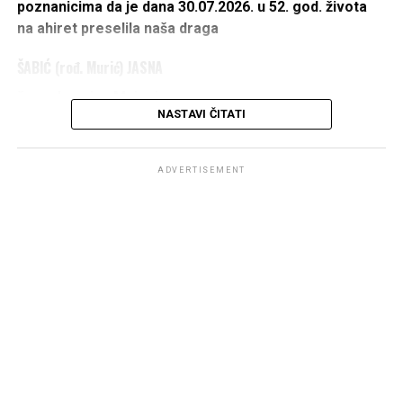
poznanicima da je dana 30.07.2026. u 52. god. života
na ahiret preselila naša draga
ŠABIĆ (rođ. Murić) JASNA
žena Jasmina Mujagina
NASTAVI ČITATI
IZ ŠUMATCA
1975 – 2026
ADVERTISEMENT
DŽENAZA POLAZI ISPRED KUĆE UMRLE U PETAK
31.07.2026. U 14 h,
A KLANJAT ĆE SE KOD DŽAMIJE U ŠUMATCU PO
DOLASKU.
OŽALOŠĆENI:
Majka
Fatma
, suprug
Jasmin
, braća:
Aladin
i
Damir
,
sestra
Vesna
, porodice:
Bekanović
,
Murić
i
Šabić
, te
ostala rodbina, komšije i prijatelji.