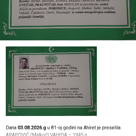
Post
Share
Share
Tweet
Share
Mail
Dana
03.08.2026.g
u 81-oj godini na Ahiret je preselila
ARAPOVIĆ (Malkoč) VAHIDA – 1945.g.