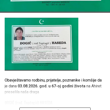
KOMŠIJE.
Post
Share
Share
Tweet
Share
Mail
Obavještavamo rodbinu, prijatelje, poznanike i komšije da
je dana
03.08.2026. god. u 67-oj godini života
na Ahiret
preselila naša draga
ĐOGIĆ (rođ. Topčagić) HASEDA