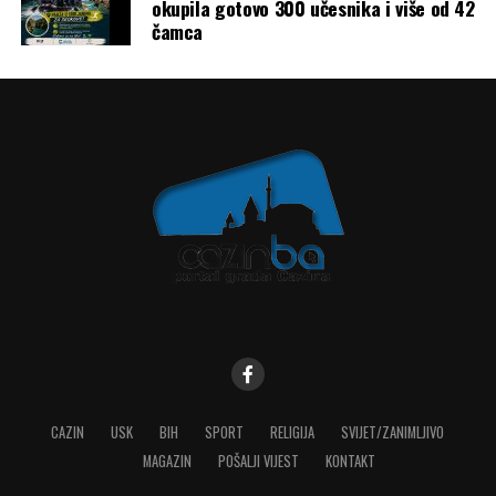
okupila gotovo 300 učesnika i više od 42
čamca
CAZIN
USK
BIH
SPORT
RELIGIJA
SVIJET/ZANIMLJIVO
MAGAZIN
POŠALJI VIJEST
KONTAKT