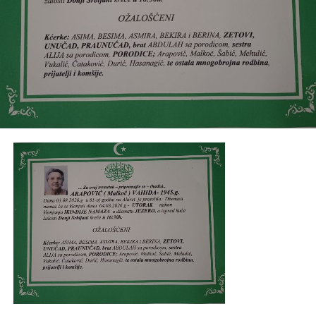
Bešić, Toromanović
i ostala mnogobrojna rodbina,
prijatelji i komšije.
Post
Share
Share
Tweet
Share
Mail