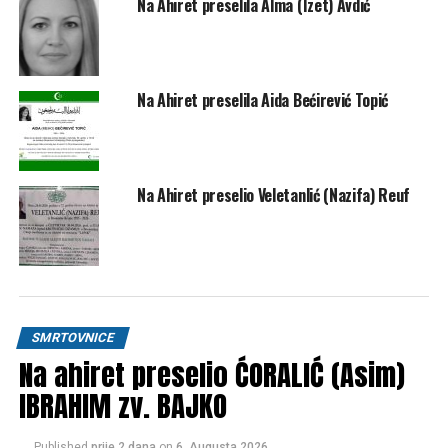
Na Ahiret preselila Alma (Izet) Avdić
Na Ahiret preselila Aida Bećirević Topić
Na Ahiret preselio Veletanlić (Nazifa) Reuf
SMRTOVNICE
Na ahiret preselio ĆORALIĆ (Asim)
IBRAHIM zv. BAJKO
Published
prije 2 dana
on
6. Augusta 2026.