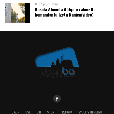
BIH
prije 3 dana
Kasida Ahmeda Alilija o rahmetli
komandantu Izetu Naniću(video)
CAZIN
USK
BIH
SPORT
RELIGIJA
SVIJET/ZANIMLJIVO