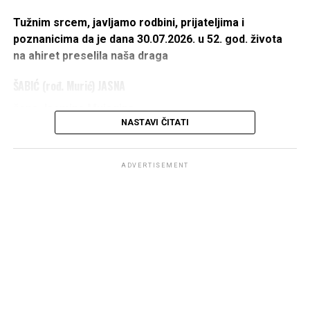
Tužnim srcem, javljamo rodbini, prijateljima i
poznanicima da je dana 30.07.2026. u 52. god. života
na ahiret preselila naša draga
ŠABIĆ (rođ. Murić) JASNA
žena Jasmina Mujagina
NASTAVI ČITATI
IZ ŠUMATCA
1975 – 2026
ADVERTISEMENT
DŽENAZA POLAZI ISPRED KUĆE UMRLE U PETAK
31.07.2026. U 14 h,
A KLANJAT ĆE SE KOD DŽAMIJE U ŠUMATCU PO
DOLASKU.
OŽALOŠĆENI:
Majka
Fatma
, suprug
Jasmin
, braća:
Aladin
i
Damir
,