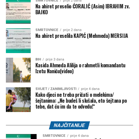
SMRTOVNICE
prije 2 dana
Na ahiret preselio ĆORALIĆ (Asim) IBRAHIM zv.
BAJKO
SMRTOVNICE
prije 2 dana
Na ahiret preselila KAPIĆ (Mehmeda) MERSIJA
BIH
prije 3 dana
Kasida Ahmeda Alilija o rahmetli komandantu
Izetu Naniću(video)
SVIJET / ZANIMLJIVOSTI
prije 4 dana
Kako djeci ne treba pričati o melekima/
šejtanima: „Ne budeš li slušala, eto šejtana po
tebe, dat ću im da te odvedu!“
NAJČITANIJE
SMRTOVNICE
prije 4 dana