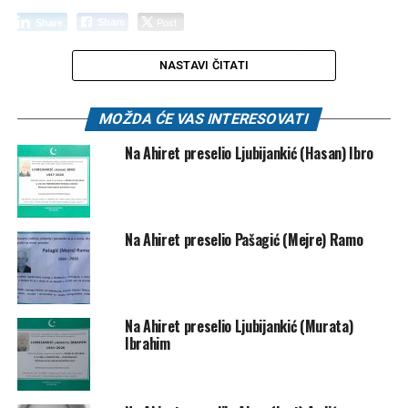
Post
Share
Share
Tweet
Share
NASTAVI ČITATI
Mail
MOŽDA ĆE VAS INTERESOVATI
Na Ahiret preselio Ljubijankić (Hasan) Ibro
POVEZANE TEME:
SMRTOVNICE
UP NEXT
Na Ahiret preselio Beganović (Sulje) Ahmet – Mišo
DON'T MISS
Na Ahiret preselio Pašagić (Mejre) Ramo
Na Ahiret preselila Kumalić (rođ. Hodžić) Šefika
Na Ahiret preselio Ljubijankić (Murata)
Ibrahim