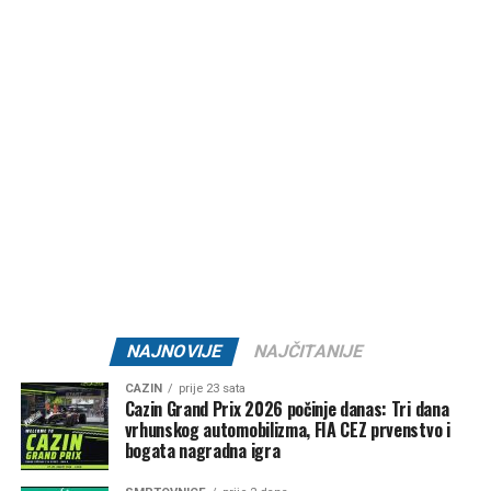
sestra
Vesna
, porodice:
Bekanović
,
Murić
i
Šabić
, te
ostala rodbina, komšije i prijatelji.
Post
Share
Share
Tweet
Share
Mail
NAJNOVIJE
NAJČITANIJE
CAZIN
prije 23 sata
Cazin Grand Prix 2026 počinje danas: Tri dana
vrhunskog automobilizma, FIA CEZ prvenstvo i
bogata nagradna igra