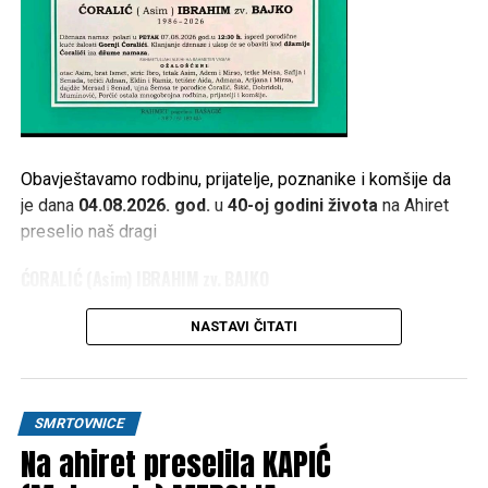
Obavještavamo rodbinu, prijatelje, poznanike i komšije da
je dana
04.08.2026. god.
u
40-oj godini života
na Ahiret
preselio naš dragi
ĆORALIĆ (Asim) IBRAHIM zv. BAJKO
1986 – 2026
NASTAVI ČITATI
Dženaza namaz polazi u
PETAK 07.08.2026. god. u 12:30
h
, ispred porodične kuće žalosti
Gornji Ćoralići
. Klanjanje
dženaze i ukop će se obaviti kod
džamije Ćoralići
iza
SMRTOVNICE
džume namaza
.
Na ahiret preselila KAPIĆ