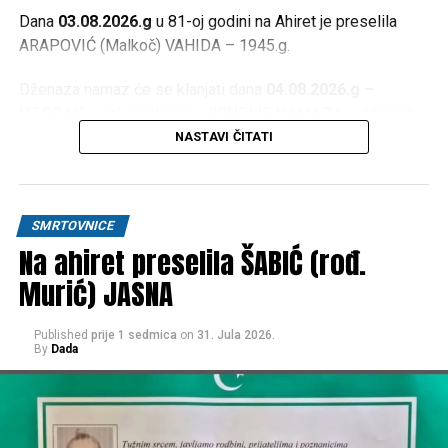
Dana
03.08.2026.g
u 81-oj godini na Ahiret je preselila
ARAPOVIĆ (Malkoč) VAHIDA – 1945.g.
Dženaza namaz će se klanjati dana
04.08.2026.g –
UTORAK
– nakon klanjanja
IKINDIJE NAMAZA
u džematu
JEZERO
, a ispred kuće žalosti
Donji Srbljani
kreće u
NASTAVI ČITATI
16:30h
.
OŽALOŠĆENI
SMRTOVNICE
Na ahiret preselila ŠABIĆ (rođ.
Kćerke:
ASIMA, BESIMA, ASMIRA, BEKIRA i BERINA
,
ZETOVI
,
UNUČAD, PRAUNUČAD
, brat
ABDULAH
sa
Murić) JASNA
porodicom, sestra
ALIJA
sa porodicom,
PORODICE;
Arapović, Malkoč, Šabić, Mehulić, Vukalić, Čataković, Đurić,
Published
prije 1 sedmica
on
31. Jula 2026.
Hasanagić, te ostala mnogobrojna rodbina, prijatelji i
By
Dada
komšije.
Post
Share
Share