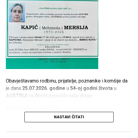
Obavještavamo rodbinu, prijatelje, poznanike i komšije da
je dana
25.07.2026. godine
u
54-oj godini života
u
AUSTRIJI
na Ahiret preselila naša draga
KAPIĆ (Mehmeda) MERSIJA
NASTAVI ČITATI
1973 – 2026
Dženaza namaz polazi
PETAK 07.08.2026. god. u 17:30