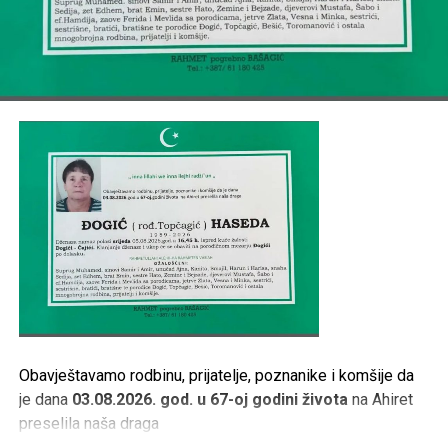
TE OSTALA MNOGOBROJNA RODBINA, PRIJATELJI I
KOMŠIJE.
Post
Share
Share
Tweet
Share
Mail
Obavještavamo rodbinu, prijatelje, poznanike i komšije da
je dana
03.08.2026. god. u 67-oj godini života
na Ahiret
preselila naša draga