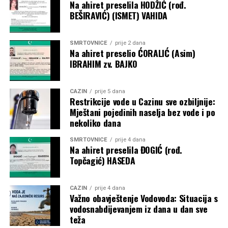
Na ahiret preselila HODŽIĆ (rođ.
BEŠIRAVIĆ) (ISMET) VAHIDA
SMRTOVNICE
prije 2 dana
Na ahiret preselio ĆORALIĆ (Asim)
IBRAHIM zv. BAJKO
CAZIN
prije 5 dana
Restrikcije vode u Cazinu sve ozbiljnije:
Mještani pojedinih naselja bez vode i po
nekoliko dana
SMRTOVNICE
prije 4 dana
Na ahiret preselila ĐOGIĆ (rođ.
Topčagić) HASEDA
CAZIN
prije 4 dana
Važno obavještenje Vodovoda: Situacija s
vodosnabdijevanjem iz dana u dan sve
teža