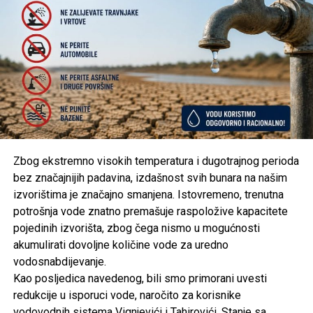
Post
Share
Share
Tweet
Share
Mail
Zbog ekstremno visokih temperatura i dugotrajnog perioda
bez značajnijih padavina, izdašnost svih bunara na našim
izvorištima je značajno smanjena. Istovremeno, trenutna
potrošnja vode znatno premašuje raspoložive kapacitete
pojedinih izvorišta, zbog čega nismo u mogućnosti
akumulirati dovoljne količine vode za uredno
vodosnabdijevanje.
Kao posljedica navedenog, bili smo primorani uvesti
redukcije u isporuci vode, naročito za korisnike
vodovodnih sistema Vignjevići i Tahirovići. Stanje sa