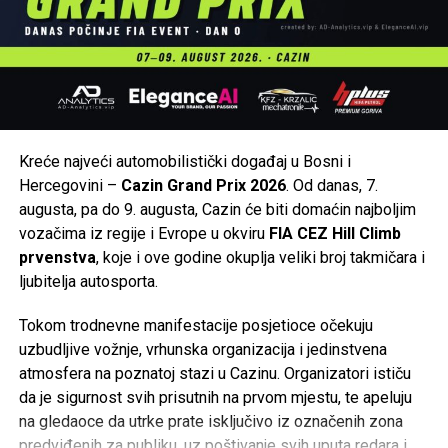
Kreće najveći automobilistički događaj u Bosni i
Hercegovini –
Cazin Grand Prix 2026
. Od danas, 7.
augusta, pa do 9. augusta, Cazin će biti domaćin najboljim
vozačima iz regije i Evrope u okviru
FIA CEZ Hill Climb
prvenstva
, koje i ove godine okuplja veliki broj takmičara i
ljubitelja autosporta.
Tokom trodnevne manifestacije posjetioce očekuju
uzbudljive vožnje, vrhunska organizacija i jedinstvena
atmosfera na poznatoj stazi u Cazinu. Organizatori ističu
da je sigurnost svih prisutnih na prvom mjestu, te apeluju
na gledaoce da utrke prate isključivo iz označenih zona
predviđenih za publiku, uz poštivanje svih uputa redara i