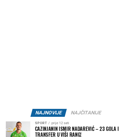
druženje s prijateljima i uživanje u toploj ljetnoj noći.
Ulaznica za događaj iznosi
10 KM
, a organizatori poručuju
da je broj stolova ograničen te pozivaju sve zainteresirane
da svoje mjesto rezervišu na vrijeme. Karte je moguće
kupiti svakog dana na recepciji Oaza Bara ili na ulazu prije
početka događaja.
Ako još uvijek nemate planove za večeras,
Oaza Bare
Cazin
mogla bi biti pravo mjesto za nezaboravan izlazak
uz dobru muziku, pozitivnu energiju i jednu od
najatraktivnijih ljetnih zabava u gradu.
Datum:
31. juli 2026.
Vrijeme:
21:00 – 01:30
Lokacija:
Oaza Bare Cazin
NAJNOVIJE
NAJČITANIJE
🎟 Ulaz:
10 KM
SPORT
prije 12 sati
CAZINJANIN ISMIR NADAREVIĆ – 23 GOLA I
Jedna Oaza. Nezaboravna noć.
TRANSFER U VIŠI RANG!