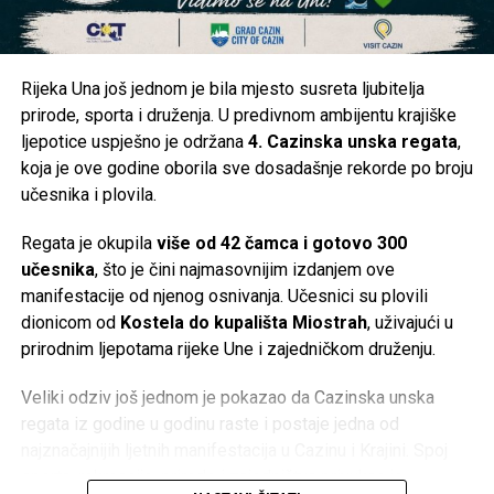
Da li je voda stigla u vaše naselje ili ste i dalje bez
vodosnabdijevanja? Pišite nam u komentarima iz kojeg ste
naselja i kakva je trenutna situacija kod vas. Vaše
Rijeka Una još jednom je bila mjesto susreta ljubitelja
informacije mogu pomoći i drugim građanima da steknu
prirode, sporta i druženja. U predivnom ambijentu krajiške
jasniju sliku o stanju na području Cazina.
ljepotice uspješno je održana
4. Cazinska unska regata
,
koja je ove godine oborila sve dosadašnje rekorde po broju
Post
Share
Share
učesnika i plovila.
Tweet
Share
Regata je okupila
više od 42 čamca i gotovo 300
učesnika
, što je čini najmasovnijim izdanjem ove
Mail
manifestacije od njenog osnivanja. Učesnici su plovili
dionicom od
Kostela do kupališta Miostrah
, uživajući u
prirodnim ljepotama rijeke Une i zajedničkom druženju.
Veliki odziv još jednom je pokazao da Cazinska unska
regata iz godine u godinu raste i postaje jedna od
najznačajnijih ljetnih manifestacija u Cazinu i Krajini. Spoj
sporta, rekreacije, prirode i zajedništva privukao je