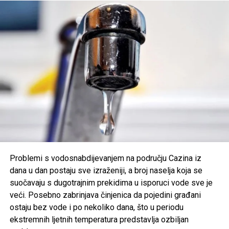
životne potrebe.
Odgovornim odnosom prema potrošnji vode svi zajedno
možemo doprinijeti da i korisnici koji se nalaze na
najugroženijim dijelovima vodovodne mreže dobiju
dovoljne količine vode za piće i osnovne životne potrebe.
Zahvaljujemo svim korisnicima na razumijevanju, strpljenju i
saradnji.
Post
Share
Share
Tweet
Share
Mail
Problemi s vodosnabdijevanjem na području Cazina iz
dana u dan postaju sve izraženiji, a broj naselja koja se
suočavaju s dugotrajnim prekidima u isporuci vode sve je
veći. Posebno zabrinjava činjenica da pojedini građani
ostaju bez vode i po nekoliko dana, što u periodu
ekstremnih ljetnih temperatura predstavlja ozbiljan