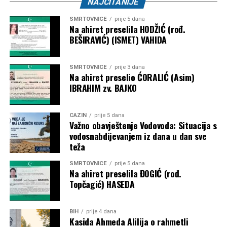
NAJČITANIJE
SMRTOVNICE
prije 5 dana
Na ahiret preselila HODŽIĆ (rođ.
BEŠIRAVIĆ) (ISMET) VAHIDA
SMRTOVNICE
prije 3 dana
Na ahiret preselio ĆORALIĆ (Asim)
IBRAHIM zv. BAJKO
CAZIN
prije 5 dana
Važno obavještenje Vodovoda: Situacija s
vodosnabdijevanjem iz dana u dan sve
teža
SMRTOVNICE
prije 5 dana
Na ahiret preselila ĐOGIĆ (rođ.
Topčagić) HASEDA
BIH
prije 4 dana
Kasida Ahmeda Alilija o rahmetli