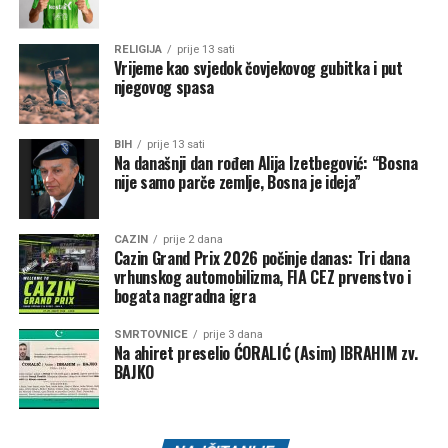
RELIGIJA
prije 13 sati
Vrijeme kao svjedok čovjekovog gubitka i put
Post
Share
Share
njegovog spasa
Tweet
Share
BIH
prije 13 sati
Na današnji dan rođen Alija Izetbegović: “Bosna
Mail
nije samo parče zemlje, Bosna je ideja”
CAZIN
prije 2 dana
Cazin Grand Prix 2026 počinje danas: Tri dana
vrhunskog automobilizma, FIA CEZ prvenstvo i
bogata nagradna igra
SMRTOVNICE
prije 3 dana
Na ahiret preselio ĆORALIĆ (Asim) IBRAHIM zv.
BAJKO