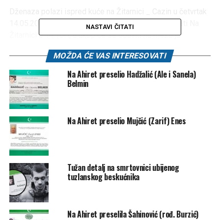
Dženaza polazi ispred kuće na Žitarnici _ Cazin u četvrtak
14.05.2026. godine u 14:00h. Dženaza će se klanjati Na
NASTAVI ČITATI
Žitarnici u 14:10H, a ukop će se obaviti na mezarju
Grebljača.
MOŽDA ĆE VAS INTERESOVATI
Na Ahiret preselio Hadžalić (Ale i Sanela)
Belmin
Molimo Allaha Uzvišenog da mupodari Džennet a porodica
sabur. Amin
Na Ahiret preselio Mujčić (Zarif) Enes
Post
Share
Share
Tweet
Share
Tužan detalj na smrtovnici ubijenog
Mail
tuzlanskog beskućnika
POVEZANE TEME:
SMRTOVNICA
UP NEXT
Na Ahiret preselila Šahinović (rođ. Burzić)