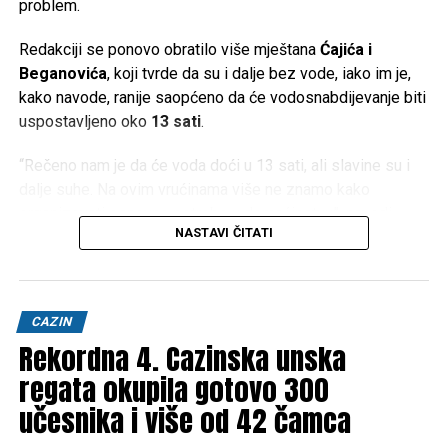
problem.
Redakciji se ponovo obratilo više mještana
Ćajića i
Beganovića
, koji tvrde da su i dalje bez vode, iako im je,
kako navode, ranije saopćeno da će vodosnabdijevanje biti
uspostavljeno oko
13 sati
.
“Rečeno nam je da će voda doći u 13 sati, ali slavine su i
dalje suhe. Na ovim vrućinama više ne znamo kako
organizovati osnovne potrebe u domaćinstvu”, navodi
NASTAVI ČITATI
jedan od mještana.
Temperature koje ovih dana prelaze
40 stepeni Celzijusa
dodatno otežavaju situaciju. Nedostatak vode ne utiče
CAZIN
samo na piće i pripremu hrane, već i na održavanje higijene,
Rekordna 4. Cazinska unska
napajanje stoke, zalijevanje vrtova i normalno
funkcionisanje domaćinstava.
regata okupila gotovo 300
učesnika i više od 42 čamca
Građani ističu da razumiju kako su povećana potrošnja i
sušni period izazov za vodovodni sistem, ali očekuju