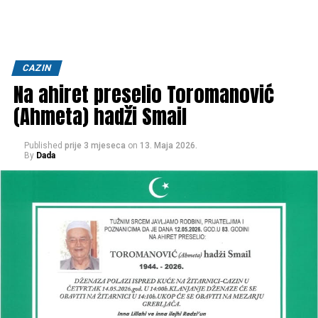
CAZIN
Na ahiret preselio Toromanović
(Ahmeta) hadži Smail
Published
prije 3 mjeseca
on
13. Maja 2026.
By
Dada