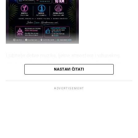
Ljubitelje dobre muzike, ljetne atmosfere i vrhunskog
provoda večeras očekuje pravi spektakl u
Oaza Bare
NASTAVI ČITATI
Cazin
. Posjetioce će zabavljati
DJ DeeDeeBoii
, a
centralni događaj večeri bit će atraktivni
Foam Party
, koji
obećava mnogo zabave, plesa i osvježenja.
ADVERTISEMENT
Program počinje u
21:00 sat
, a zabava će trajati sve do
01:30
, uz pažljivo odabranu muziku, odličnu atmosferu i
sadržaje koji su postali zaštitni znak Oaza Bara.
Osim pjenaste zabave, goste očekuju bogata ponuda
koktela
,
premium shisha
i ugodan ambijent, idealan za