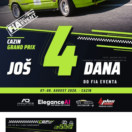
regata protekne bez poteškoća.
Dodatnu atrakciju ovogodišnjoj manifestaciji dali su brojni
sadržaji uz rijeku, među kojima su posebnu pažnju privukli
atraktivni skokovi u vodu, koji su izazvali oduševljenje
publike i upotpunili cjelodnevni program.
Veliki broj učesnika, odlična atmosfera i pozitivna energija
još jednom su pokazali da
Cazinska unska regata
ima
veliki potencijal da u narednim godinama preraste u jedan
od najznačajnijih turističko-sportskih događaja u Bosni i
Hercegovini.
Organizatori su na kraju zahvalili svim učesnicima,
partnerima, volonterima, službama sigurnosti i
posjetiocima koji su svojim prisustvom doprinijeli uspjehu
manifestacije, uz poruku da se svi ponovo okupe naredne
godine na obalama rijeke Une.
Post
Share
Share