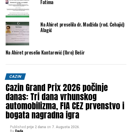
Ekipa iz Cazina na 3X3 turniru u Bihaću uspješno
Fatima
predstavila svoj grad
DON'T MISS
Briljantna Džana Hadžić, ponos JU OŠ “Ćoralići”
Na Ahiret preselila dr. Madžida (rođ. Ćehajić)
Alagić
Na Ahiret preselio Kantarević (Ibro) Bešir
CAZIN
Cazin Grand Prix 2026 počinje
danas: Tri dana vrhunskog
automobilizma, FIA CEZ prvenstvo i
bogata nagradna igra
Published
prije 2 dana
on
7. Augusta 2026.
By
Dada