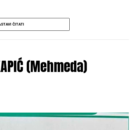
STAVI ČITATI
 god. u 12:30 h
, ispred porodične kuće žalosti
e se obaviti kod
džamije Ćoralići
iza
džume
 KAPIĆ (Mehmeda)
VASIAH
, Adem i Mirso
, tetke
Meisa, Safija i Senada
, tečići
 Arijana i Mirza
, dajdže
Mersad i Senad
, ujna
li, Muminović, Porčić
, ostala mnogobrojna rodbina,