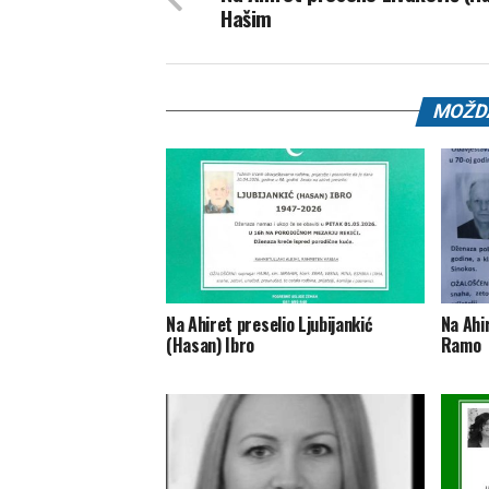
Hašim
MOŽDA
Na Ahiret preselio Ljubijankić
Na Ahi
(Hasan) Ibro
Ramo