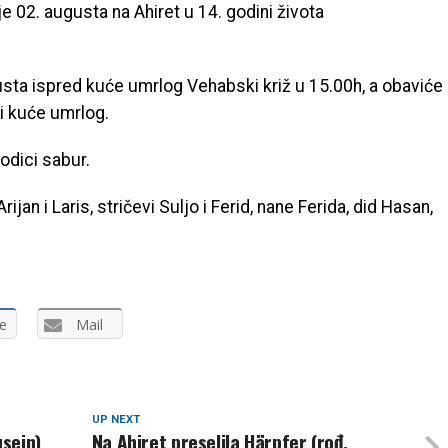
e 02. augusta na Ahiret u 14. godini života
usta ispred kuće umrlog Vehabski križ u 15.00h, a obaviće
i kuće umrlog.
odici sabur.
rijan i Laris, stričevi Suljo i Ferid, nane Ferida, did Hasan,
e
Mail
UP NEXT
usein)
Na Ahiret preselila Härpfer (rođ.