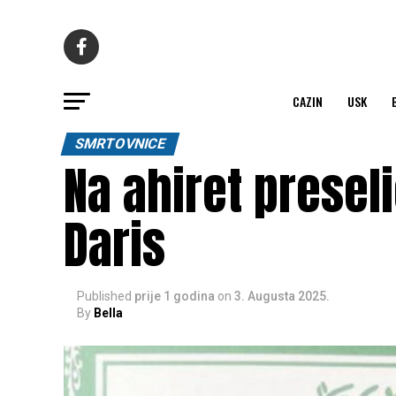
CAZIN
USK
SMRTOVNICE
Na ahiret presel
Daris
Published
prije 1 godina
on
3. Augusta 2025.
By
Bella