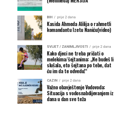
(Mehmeda) MERSIJA
BIH
prije 2 dana
Kasida Ahmeda Alilija o rahmetli
komandantu Izetu Naniću(video)
SVIJET / ZANIMLJIVOSTI
prije 2 dana
Kako djeci ne treba pričati o
melekima/šejtanima: „Ne budeš li
slušala, eto šejtana po tebe, dat
ću im da te odvedu!“
CAZIN
prije 2 dana
Važno obavještenje Vodovoda:
Situacija s vodosnabdijevanjem iz
dana u dan sve teža