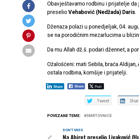
Obavještavamo rodbinu i prijatelje da j
preselio
Vehabović (Nedžada) Daris
.
Dženaza polazi u ponedjeljak, 04. aug
se na porodičnim mezarlucima u blizin
Da mu Allah dž.š. podari džennet, a por
Ožalošćeni: mati Sebila, braća Aldijan, A
ostala rodbina, komšije i prijatelji.
Post
Share
Share
Tweet
Shar
POVEZANE TEME:
SMRTOVNICE
DON'T MISS
Na Ahiret preselio Livaković (H